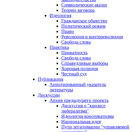
Символические акции
Теории заговора
Идеология
Гражданское общество
Политический режим
Право
Революция и контрреволюция
Свобода слова
Практика
Приватность
Свобода слова
Справедливые выборы
Хорошая полиция
Честный суд
Публикации
Аннотированный указатель
литературы
Дискуссии
Архив предыдущего проекта
Дискуссия о "кризисе
либерализма"
Идеология консерватизма
Национальная идея
Пути легитимации "управляемой