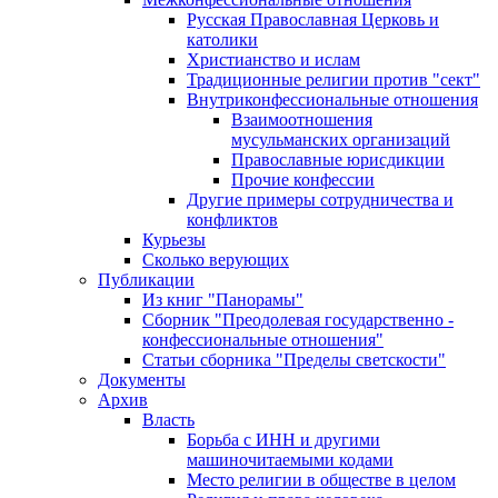
Русская Православная Церковь и
католики
Христианство и ислам
Традиционные религии против "сект"
Внутриконфессиональные отношения
Взаимоотношения
мусульманских организаций
Православные юрисдикции
Прочие конфессии
Другие примеры сотрудничества и
конфликтов
Курьезы
Сколько верующих
Публикации
Из книг "Панорамы"
Сборник "Преодолевая государственно -
конфессиональные отношения"
Статьи сборника "Пределы светскости"
Документы
Архив
Власть
Борьба с ИНН и другими
машиночитаемыми кодами
Место религии в обществе в целом