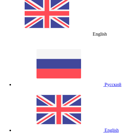
English
Русский
English