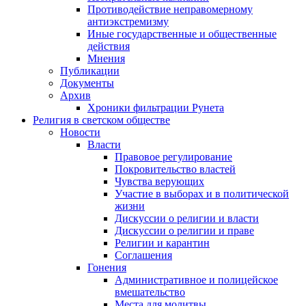
Противодействие неправомерному
антиэкстремизму
Иные государственные и общественные
действия
Мнения
Публикации
Документы
Архив
Хроники фильтрации Рунета
Религия в светском обществе
Новости
Власти
Правовое регулирование
Покровительство властей
Чувства верующих
Участие в выборах и в политической
жизни
Дискуссии о религии и власти
Дискуссии о религии и праве
Религии и карантин
Соглашения
Гонения
Административное и полицейское
вмешательство
Места для молитвы