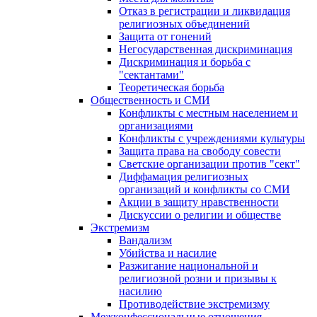
Отказ в регистрации и ликвидация
религиозных объединений
Защита от гонений
Негосударственная дискриминация
Дискриминация и борьба с
"сектантами"
Теоретическая борьба
Общественность и СМИ
Конфликты с местным населением и
организациями
Конфликты с учреждениями культуры
Защита права на свободу совести
Светские организации против "сект"
Диффамация религиозных
организаций и конфликты со СМИ
Акции в защиту нравственности
Дискуссии о религии и обществе
Экстремизм
Вандализм
Убийства и насилие
Разжигание национальной и
религиозной розни и призывы к
насилию
Противодействие экстремизму
Межконфессиональные отношения