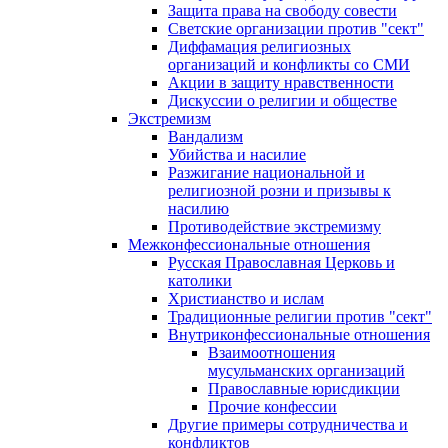
Защита права на свободу совести
Светские организации против "сект"
Диффамация религиозных
организаций и конфликты со СМИ
Акции в защиту нравственности
Дискуссии о религии и обществе
Экстремизм
Вандализм
Убийства и насилие
Разжигание национальной и
религиозной розни и призывы к
насилию
Противодействие экстремизму
Межконфессиональные отношения
Русская Православная Церковь и
католики
Христианство и ислам
Традиционные религии против "сект"
Внутриконфессиональные отношения
Взаимоотношения
мусульманских организаций
Православные юрисдикции
Прочие конфессии
Другие примеры сотрудничества и
конфликтов