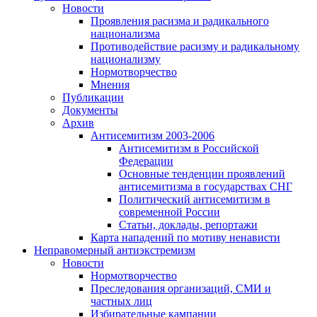
Новости
Проявления расизма и радикального
национализма
Противодействие расизму и радикальному
национализму
Нормотворчество
Мнения
Публикации
Документы
Архив
Антисемитизм 2003-2006
Антисемитизм в Российской
Федерации
Основные тенденции проявлений
антисемитизма в государствах СНГ
Политический антисемитизм в
современной России
Статьи, доклады, репортажи
Карта нападений по мотиву ненависти
Неправомерный антиэкстремизм
Новости
Нормотворчество
Преследования организаций, СМИ и
частных лиц
Избирательные кампании