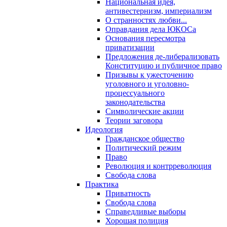
Национальная идея,
антивестернизм, империализм
О странностях любви...
Оправдания дела ЮКОСа
Основания пересмотра
приватизации
Предложения де-либерализовать
Конституцию и публичное право
Призывы к ужесточению
уголовного и уголовно-
процессуального
законодательства
Символические акции
Теории заговора
Идеология
Гражданское общество
Политический режим
Право
Революция и контрреволюция
Свобода слова
Практика
Приватность
Свобода слова
Справедливые выборы
Хорошая полиция