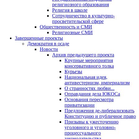
религиозного образования
Религия в школе
Сотрудничество в культурно-
просветительской сфере
Общественность и СМИ
Религиозные СМИ
Завершенные проекты
Демократия в осаде
Новости
Архив предыдущего проекта
Крупные мероприятия
консервативного толка
Курьезы
Национальная идея,
антивестернизм, империализм
О странностях любви...
Оправдания дела ЮКОСа
Основания пересмотра
приватизации
Предложения де-либерализовать
Конституцию и публичное право
Призывы к ужесточению
уголовного и уголовно-
процессуального
законодательства