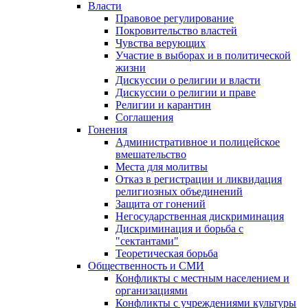
Власти
Правовое регулирование
Покровительство властей
Чувства верующих
Участие в выборах и в политической
жизни
Дискуссии о религии и власти
Дискуссии о религии и праве
Религии и карантин
Соглашения
Гонения
Административное и полицейское
вмешательство
Места для молитвы
Отказ в регистрации и ликвидация
религиозных объединений
Защита от гонений
Негосударственная дискриминация
Дискриминация и борьба с
"сектантами"
Теоретическая борьба
Общественность и СМИ
Конфликты с местным населением и
организациями
Конфликты с учреждениями культуры