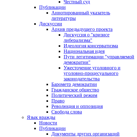
Честный суд
Публикации
Аннотированный указатель
литературы
Дискуссии
Архив предыдущего проекта
Дискуссия о "кризисе
либерализма"
Идеология консерватизма
Национальная идея
Пути легитимации "управляемой
демократии"
Ужесточение уголовного и
уголовно-процесуального
законодательства
Барометр демократии
Гражданское общество
Политический режим
Право
Революция и оппозиция
Свобода слова
Язык вражды
Новости
Публикации
Документы других организаций