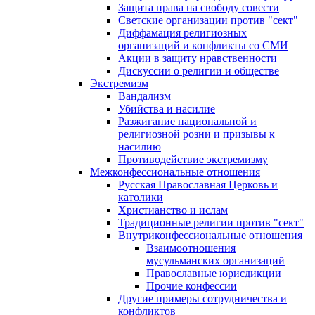
Защита права на свободу совести
Светские организации против "сект"
Диффамация религиозных
организаций и конфликты со СМИ
Акции в защиту нравственности
Дискуссии о религии и обществе
Экстремизм
Вандализм
Убийства и насилие
Разжигание национальной и
религиозной розни и призывы к
насилию
Противодействие экстремизму
Межконфессиональные отношения
Русская Православная Церковь и
католики
Христианство и ислам
Традиционные религии против "сект"
Внутриконфессиональные отношения
Взаимоотношения
мусульманских организаций
Православные юрисдикции
Прочие конфессии
Другие примеры сотрудничества и
конфликтов