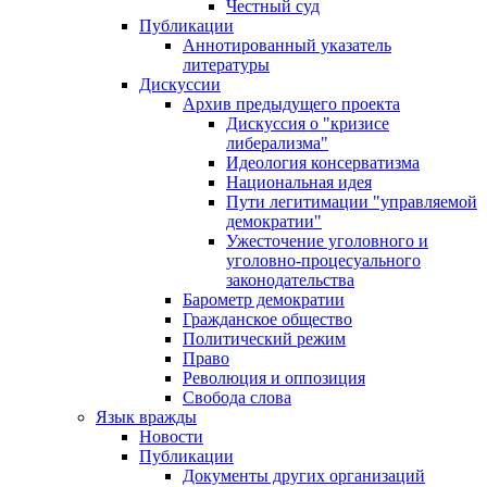
Честный суд
Публикации
Аннотированный указатель
литературы
Дискуссии
Архив предыдущего проекта
Дискуссия о "кризисе
либерализма"
Идеология консерватизма
Национальная идея
Пути легитимации "управляемой
демократии"
Ужесточение уголовного и
уголовно-процесуального
законодательства
Барометр демократии
Гражданское общество
Политический режим
Право
Революция и оппозиция
Свобода слова
Язык вражды
Новости
Публикации
Документы других организаций