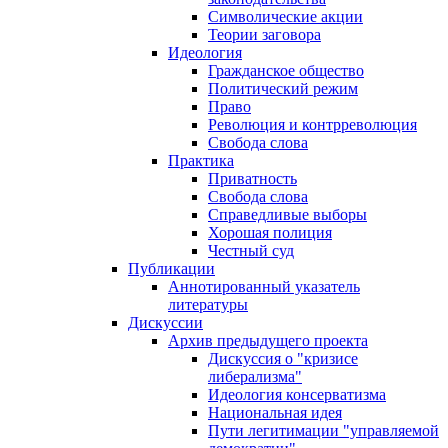
Символические акции
Теории заговора
Идеология
Гражданское общество
Политический режим
Право
Революция и контрреволюция
Свобода слова
Практика
Приватность
Свобода слова
Справедливые выборы
Хорошая полиция
Честный суд
Публикации
Аннотированный указатель
литературы
Дискуссии
Архив предыдущего проекта
Дискуссия о "кризисе
либерализма"
Идеология консерватизма
Национальная идея
Пути легитимации "управляемой