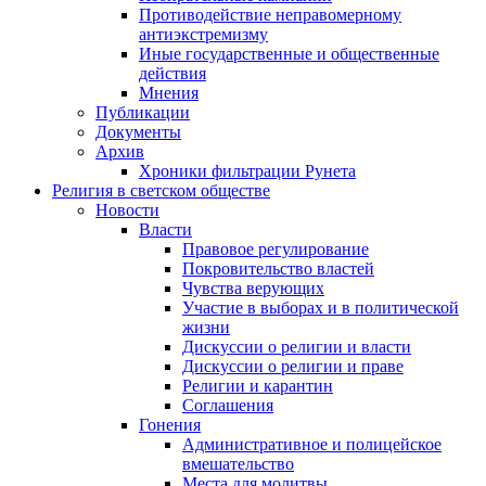
Противодействие неправомерному
антиэкстремизму
Иные государственные и общественные
действия
Мнения
Публикации
Документы
Архив
Хроники фильтрации Рунета
Религия в светском обществе
Новости
Власти
Правовое регулирование
Покровительство властей
Чувства верующих
Участие в выборах и в политической
жизни
Дискуссии о религии и власти
Дискуссии о религии и праве
Религии и карантин
Соглашения
Гонения
Административное и полицейское
вмешательство
Места для молитвы