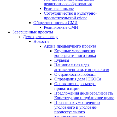
религиозного образования
Религия в школе
Сотрудничество в культурно-
просветительской сфере
Общественность и СМИ
Религиозные СМИ
Завершенные проекты
Демократия в осаде
Новости
Архив предыдущего проекта
Крупные мероприятия
консервативного толка
Курьезы
Национальная идея,
антивестернизм, империализм
О странностях любви...
Оправдания дела ЮКОСа
Основания пересмотра
приватизации
Предложения де-либерализовать
Конституцию и публичное право
Призывы к ужесточению
уголовного и уголовно-
процессуального
законодательства