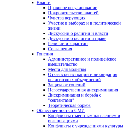
Власти
Правовое регулирование
Покровительство властей
Чувства верующих
Участие в выборах и в политической
жизни
Дискуссии о религии и власти
Дискуссии о религии и праве
Религии и карантин
Соглашения
Гонения
Административное и полицейское
вмешательство
Места для молитвы
Отказ в регистрации и ликвидация
религиозных объединений
Защита от гонений
Негосударственная дискриминация
Дискриминация и борьба с
"сектантами"
Теоретическая борьба
Общественность и СМИ
Конфликты с местным населением и
организациями
Конфликты с учреждениями культуры