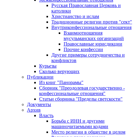
Русская Православная Церковь и
католики
Христианство и ислам
Традиционные религии против "сект"
Внутриконфессиональные отношения
Взаимоотношения
мусульманских организаций
Православные юрисдикции
Прочие конфессии
Другие примеры сотрудничества и
конфликтов
Курьезы
Сколько верующих
Публикации
Из книг "Панорамы"
Сборник "Преодолевая государственно -
конфессиональные отношения"
Статьи сборника "Пределы светскости"
Документы
Архив
Власть
Борьба с ИНН и другими
машиночитаемыми кодами
Место религии в обществе в целом