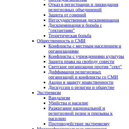
Отказ в регистрации и ликвидация
религиозных объединений
Защита от гонений
Негосударственная дискриминация
Дискриминация и борьба с
"сектантами"
Теоретическая борьба
Общественность и СМИ
Конфликты с местным населением и
организациями
Конфликты с учреждениями культуры
Защита права на свободу совести
Светские организации против "сект"
Диффамация религиозных
организаций и конфликты со СМИ
Акции в защиту нравственности
Дискуссии о религии и обществе
Экстремизм
Вандализм
Убийства и насилие
Разжигание национальной и
религиозной розни и призывы к
насилию
Противодействие экстремизму
Межконфессиональные отношения