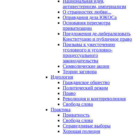
Национальная идея,
антивестернизм, империализм
О странностях любви...
Оправдания дела ЮКОСа
Основания пересмотра
приватизации
Предложения де-либерализовать
Конституцию и публичное право
Призывы к ужесточению
уголовного и уголовно-
процессуального
законодательства
Символические акции
Теории заговора
Идеология
Гражданское общество
Политический режим
Право
Революция и контрреволюция
Свобода слова
Практика
Приватность
Свобода слова
Справедливые выборы
Хорошая полиция