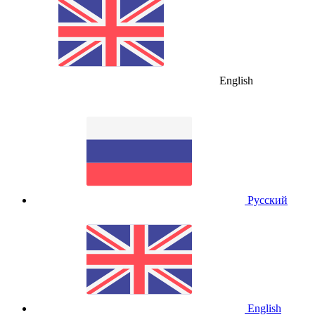
English
Русский
English