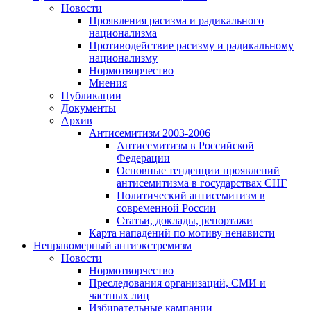
Новости
Проявления расизма и радикального
национализма
Противодействие расизму и радикальному
национализму
Нормотворчество
Мнения
Публикации
Документы
Архив
Антисемитизм 2003-2006
Антисемитизм в Российской
Федерации
Основные тенденции проявлений
антисемитизма в государствах СНГ
Политический антисемитизм в
современной России
Статьи, доклады, репортажи
Карта нападений по мотиву ненависти
Неправомерный антиэкстремизм
Новости
Нормотворчество
Преследования организаций, СМИ и
частных лиц
Избирательные кампании