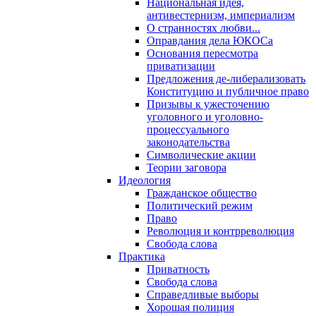
Национальная идея,
антивестернизм, империализм
О странностях любви...
Оправдания дела ЮКОСа
Основания пересмотра
приватизации
Предложения де-либерализовать
Конституцию и публичное право
Призывы к ужесточению
уголовного и уголовно-
процессуального
законодательства
Символические акции
Теории заговора
Идеология
Гражданское общество
Политический режим
Право
Революция и контрреволюция
Свобода слова
Практика
Приватность
Свобода слова
Справедливые выборы
Хорошая полиция