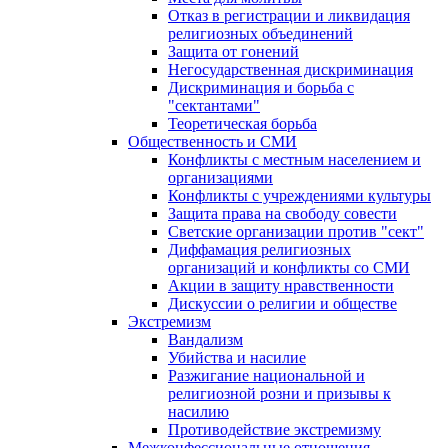
Отказ в регистрации и ликвидация
религиозных объединений
Защита от гонений
Негосударственная дискриминация
Дискриминация и борьба с
"сектантами"
Теоретическая борьба
Общественность и СМИ
Конфликты с местным населением и
организациями
Конфликты с учреждениями культуры
Защита права на свободу совести
Светские организации против "сект"
Диффамация религиозных
организаций и конфликты со СМИ
Акции в защиту нравственности
Дискуссии о религии и обществе
Экстремизм
Вандализм
Убийства и насилие
Разжигание национальной и
религиозной розни и призывы к
насилию
Противодействие экстремизму
Межконфессиональные отношения