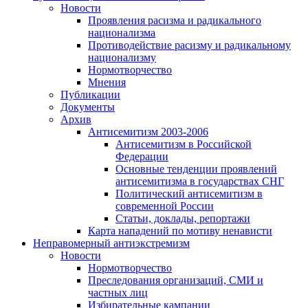
Новости
Проявления расизма и радикального
национализма
Противодействие расизму и радикальному
национализму
Нормотворчество
Мнения
Публикации
Документы
Архив
Антисемитизм 2003-2006
Антисемитизм в Российской
Федерации
Основные тенденции проявлений
антисемитизма в государствах СНГ
Политический антисемитизм в
современной России
Статьи, доклады, репортажи
Карта нападений по мотиву ненависти
Неправомерный антиэкстремизм
Новости
Нормотворчество
Преследования организаций, СМИ и
частных лиц
Избирательные кампании