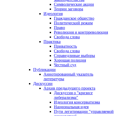
Символические акции
Теории заговора
Идеология
Гражданское общество
Политический режим
Право
Революция и контрреволюция
Свобода слова
Практика
Приватность
Свобода слова
Справедливые выборы
Хорошая полиция
Честный суд
Публикации
Аннотированный указатель
литературы
Дискуссии
Архив предыдущего проекта
Дискуссия о "кризисе
либерализма"
Идеология консерватизма
Национальная идея
Пути легитимации "управляемой