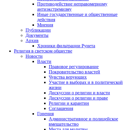
Противодействие неправомерному
антиэкстремизму
Иные государственные и общественные
действия
Мнения
Публикации
Документы
Архив
Хроники фильтрации Рунета
Религия в светском обществе
Новости
Власти
Правовое регулирование
Покровительство властей
Чувства верующих
Участие в выборах и в политической
жизни
Дискуссии о религии и власти
Дискуссии о религии и праве
Религии и карантин
Соглашения
Гонения
Административное и полицейское
вмешательство
Места для молитвы