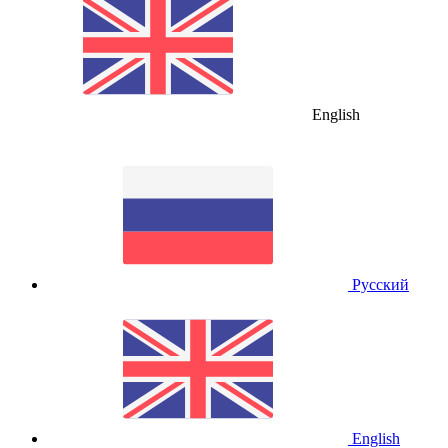
English
Русский
English