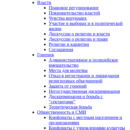
Власти
Правовое регулирование
Покровительство властей
Чувства верующих
Участие в выборах и в политической
жизни
Дискуссии о религии и власти
Дискуссии о религии и праве
Религии и карантин
Соглашения
Гонения
Административное и полицейское
вмешательство
Места для молитвы
Отказ в регистрации и ликвидация
религиозных объединений
Защита от гонений
Негосударственная дискриминация
Дискриминация и борьба с
"сектантами"
Теоретическая борьба
Общественность и СМИ
Конфликты с местным населением и
организациями
Конфликты с учреждениями культуры