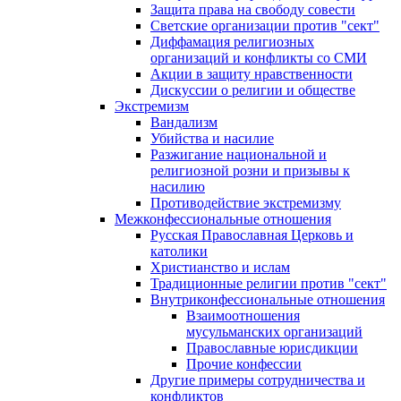
Защита права на свободу совести
Светские организации против "сект"
Диффамация религиозных
организаций и конфликты со СМИ
Акции в защиту нравственности
Дискуссии о религии и обществе
Экстремизм
Вандализм
Убийства и насилие
Разжигание национальной и
религиозной розни и призывы к
насилию
Противодействие экстремизму
Межконфессиональные отношения
Русская Православная Церковь и
католики
Христианство и ислам
Традиционные религии против "сект"
Внутриконфессиональные отношения
Взаимоотношения
мусульманских организаций
Православные юрисдикции
Прочие конфессии
Другие примеры сотрудничества и
конфликтов