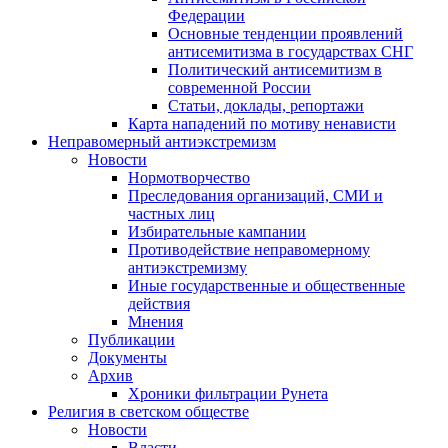
Федерации
Основные тенденции проявлений
антисемитизма в государствах СНГ
Политический антисемитизм в
современной России
Статьи, доклады, репортажи
Карта нападений по мотиву ненависти
Неправомерный антиэкстремизм
Новости
Нормотворчество
Преследования организаций, СМИ и
частных лиц
Избирательные кампании
Противодействие неправомерному
антиэкстремизму
Иные государственные и общественные
действия
Мнения
Публикации
Документы
Архив
Хроники фильтрации Рунета
Религия в светском обществе
Новости
Власти