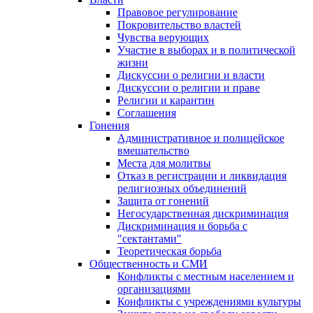
Правовое регулирование
Покровительство властей
Чувства верующих
Участие в выборах и в политической
жизни
Дискуссии о религии и власти
Дискуссии о религии и праве
Религии и карантин
Соглашения
Гонения
Административное и полицейское
вмешательство
Места для молитвы
Отказ в регистрации и ликвидация
религиозных объединений
Защита от гонений
Негосударственная дискриминация
Дискриминация и борьба с
"сектантами"
Теоретическая борьба
Общественность и СМИ
Конфликты с местным населением и
организациями
Конфликты с учреждениями культуры