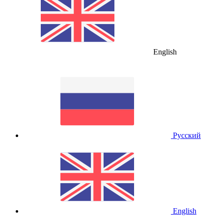
English
Русский
English