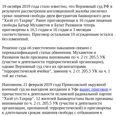
19 октября 2019 года стало известно, что Верховный суд РФ в
результате рассмотрения апелляционной жалобы увеличил
сроки лишения свободы двум фигурантам башкирского дела
"Хизб ут-Тахрир". Ранее приговоренные к 16 годам лишения
свободы Батыр Мухаметов и Булат Рахманов теперь
приговорены к 16,5 годам и 16 годам и 3 месяцам
соответственно. Приговор остальным 10 осужденным остался
без изменений.
Решение суда об ужесточении наказания связано с
переквалификацией статьи обвинения. Мухаметов и
Рахманов были признаны виновными по ч. 2 ст. 205.5 УК
(участие в деятельности террористической организации),
однако Верховный суд счел их организаторами
"террористической ячейки", заменив ч. 2 ст. 205.5 УК на ч. 1
той же статьи.
Напомним, 21 февраля 2019 года Приволжский окружной
военный суд на выездном заседании в Уфе
вынес приговор
о
причастности к деятельности исламской радикальной партии
"Хизб ут-Тахрир". 12 жителей Башкортостана были признаны
виновными по ч. 2 ст. 205.5 УК (участие в деятельности
организации, признанной террористической) и приговорены
к длительным срокам лишения свободы с отбыванием в