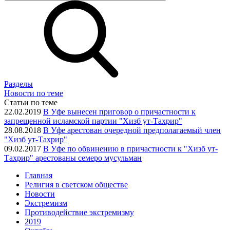
Разделы
Новости по теме
Статьи по теме
22.02.2019
В Уфе вынесен приговор о причастности к
запрещенной исламской партии "Хизб ут-Тахрир"
28.08.2018
В Уфе арестован очередной предполагаемый член
"Хизб ут-Тахрир"
09.02.2017
В Уфе по обвинению в причастности к "Хизб ут-
Тахрир" арестованы семеро мусульман
Главная
Религия в светском обществе
Новости
Экстремизм
Противодействие экстремизму
2019