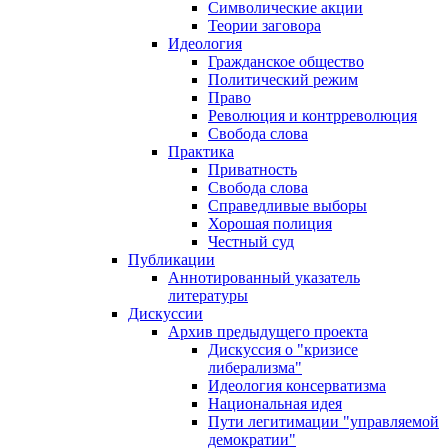
Символические акции
Теории заговора
Идеология
Гражданское общество
Политический режим
Право
Революция и контрреволюция
Свобода слова
Практика
Приватность
Свобода слова
Справедливые выборы
Хорошая полиция
Честный суд
Публикации
Аннотированный указатель
литературы
Дискуссии
Архив предыдущего проекта
Дискуссия о "кризисе
либерализма"
Идеология консерватизма
Национальная идея
Пути легитимации "управляемой
демократии"