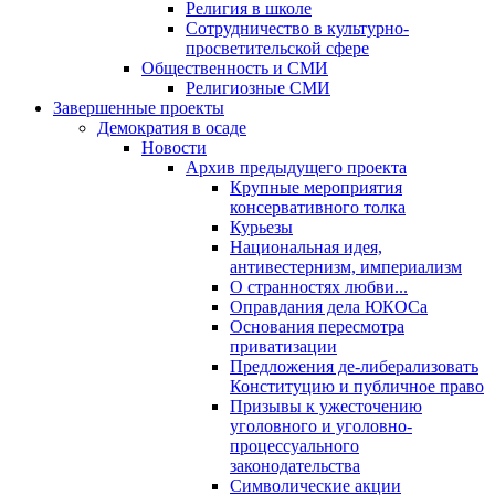
Религия в школе
Сотрудничество в культурно-
просветительской сфере
Общественность и СМИ
Религиозные СМИ
Завершенные проекты
Демократия в осаде
Новости
Архив предыдущего проекта
Крупные мероприятия
консервативного толка
Курьезы
Национальная идея,
антивестернизм, империализм
О странностях любви...
Оправдания дела ЮКОСа
Основания пересмотра
приватизации
Предложения де-либерализовать
Конституцию и публичное право
Призывы к ужесточению
уголовного и уголовно-
процессуального
законодательства
Символические акции