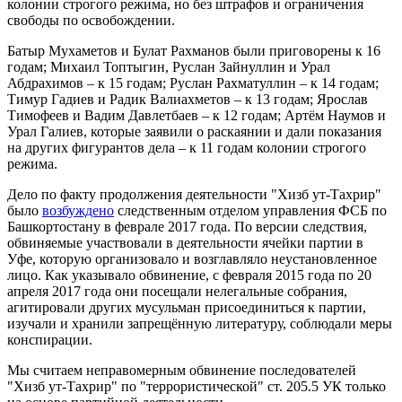
колонии строгого режима, но без штрафов и ограничения
свободы по освобождении.
Батыр Мухаметов и Булат Рахманов были приговорены к 16
годам; Михаил Топтыгин, Руслан Зайнуллин и Урал
Абдрахимов – к 15 годам; Руслан Рахматуллин – к 14 годам;
Тимур Гадиев и Радик Валиахметов – к 13 годам; Ярослав
Тимофеев и Вадим Давлетбаев – к 12 годам; Артём Наумов и
Урал Галиев, которые заявили о раскаянии и дали показания
на других фигурантов дела – к 11 годам колонии строгого
режима.
Дело по факту продолжения деятельности "Хизб ут-Тахрир"
было
возбуждено
следственным отделом управления ФСБ по
Башкортостану в феврале 2017 года. По версии следствия,
обвиняемые участвовали в деятельности ячейки партии в
Уфе, которую организовало и возглавляло неустановленное
лицо. Как указывало обвинение, с февраля 2015 года по 20
апреля 2017 года они посещали нелегальные собрания,
агитировали других мусульман присоединиться к партии,
изучали и хранили запрещённую литературу, соблюдали меры
конспирации.
Мы считаем неправомерным обвинение последователей
"Хизб ут-Тахрир" по "террористической" ст. 205.5 УК только