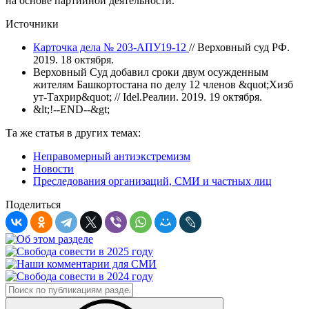
на основе партийной деятельности.
Источники
Карточка дела № 203-АПУ19-12
// Верховный суд РФ.
2019. 18 октября.
Верховный Суд добавил сроки двум осужденным
жителям Башкортостана по делу 12 членов &quot;Хизб
ут-Тахрир&quot; // Idel.Реалии. 2019. 19 октября.
&lt;!--END--&gt;
Та же статья в других темах:
Неправомерный антиэкстремизм
Новости
Преследования организаций, СМИ и частных лиц
Поделиться