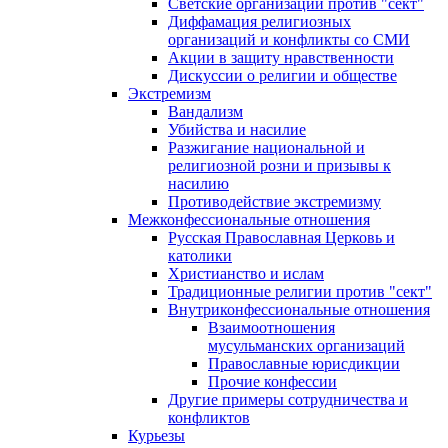
Светские организации против "сект"
Диффамация религиозных
организаций и конфликты со СМИ
Акции в защиту нравственности
Дискуссии о религии и обществе
Экстремизм
Вандализм
Убийства и насилие
Разжигание национальной и
религиозной розни и призывы к
насилию
Противодействие экстремизму
Межконфессиональные отношения
Русская Православная Церковь и
католики
Христианство и ислам
Традиционные религии против "сект"
Внутриконфессиональные отношения
Взаимоотношения
мусульманских организаций
Православные юрисдикции
Прочие конфессии
Другие примеры сотрудничества и
конфликтов
Курьезы