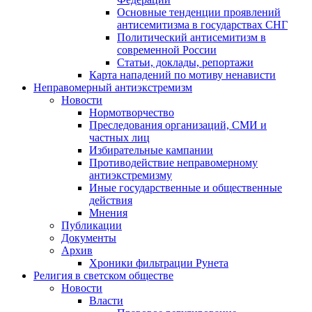
Основные тенденции проявлений
антисемитизма в государствах СНГ
Политический антисемитизм в
современной России
Статьи, доклады, репортажи
Карта нападений по мотиву ненависти
Неправомерный антиэкстремизм
Новости
Нормотворчество
Преследования организаций, СМИ и
частных лиц
Избирательные кампании
Противодействие неправомерному
антиэкстремизму
Иные государственные и общественные
действия
Мнения
Публикации
Документы
Архив
Хроники фильтрации Рунета
Религия в светском обществе
Новости
Власти