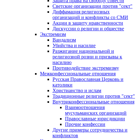
Защита права на свободу совести
Светские организации против "сект"
Диффамация религиозных
организаций и конфликты со СМИ
Акции в защиту нравственности
Дискуссии о религии и обществе
Экстремизм
Вандализм
Убийства и насилие
Разжигание национальной и
религиозной розни и призывы к
насилию
Противодействие экстремизму
Межконфессиональные отношения
Русская Православная Церковь и
католики
Христианство и ислам
Традиционные религии против "сект"
Внутриконфессиональные отношения
Взаимоотношения
мусульманских организаций
Православные юрисдикции
Прочие конфессии
Другие примеры сотрудничества и
конфликтов