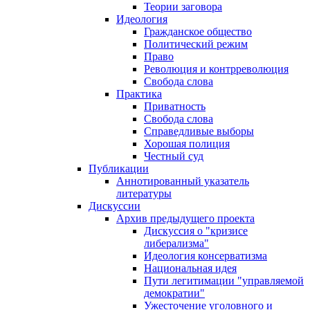
Теории заговора
Идеология
Гражданское общество
Политический режим
Право
Революция и контрреволюция
Свобода слова
Практика
Приватность
Свобода слова
Справедливые выборы
Хорошая полиция
Честный суд
Публикации
Аннотированный указатель
литературы
Дискуссии
Архив предыдущего проекта
Дискуссия о "кризисе
либерализма"
Идеология консерватизма
Национальная идея
Пути легитимации "управляемой
демократии"
Ужесточение уголовного и