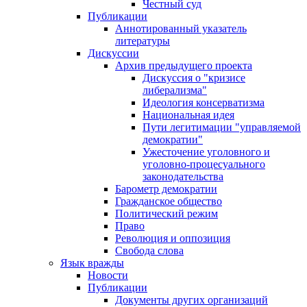
Честный суд
Публикации
Аннотированный указатель
литературы
Дискуссии
Архив предыдущего проекта
Дискуссия о "кризисе
либерализма"
Идеология консерватизма
Национальная идея
Пути легитимации "управляемой
демократии"
Ужесточение уголовного и
уголовно-процесуального
законодательства
Барометр демократии
Гражданское общество
Политический режим
Право
Революция и оппозиция
Свобода слова
Язык вражды
Новости
Публикации
Документы других организаций