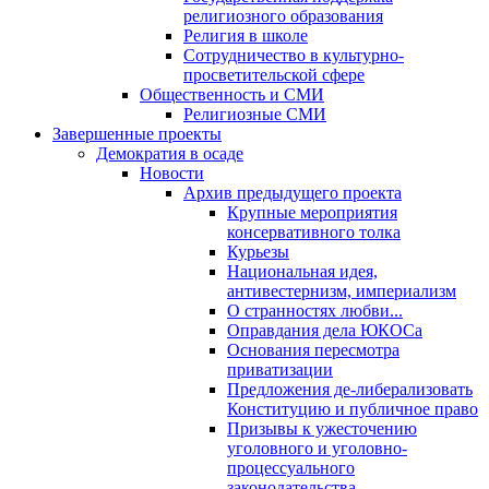
религиозного образования
Религия в школе
Сотрудничество в культурно-
просветительской сфере
Общественность и СМИ
Религиозные СМИ
Завершенные проекты
Демократия в осаде
Новости
Архив предыдущего проекта
Крупные мероприятия
консервативного толка
Курьезы
Национальная идея,
антивестернизм, империализм
О странностях любви...
Оправдания дела ЮКОСа
Основания пересмотра
приватизации
Предложения де-либерализовать
Конституцию и публичное право
Призывы к ужесточению
уголовного и уголовно-
процессуального
законодательства