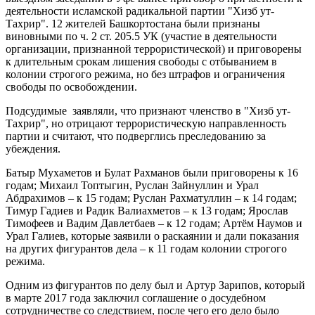
деятельности исламской радикальной партии "Хизб ут-
Тахрир". 12 жителей Башкортостана были признаны
виновными по ч. 2 ст. 205.5 УК (участие в деятельности
организации, признанной террористической) и приговорены
к длительным срокам лишения свободы с отбыванием в
колонии строгого режима, но без штрафов и ограничения
свободы по освобождении.
Подсудимые заявляли, что признают членство в "Хизб ут-
Тахрир", но отрицают террористическую направленность
партии и считают, что подверглись преследованию за
убеждения.
Батыр Мухаметов и Булат Рахманов были приговорены к 16
годам; Михаил Топтыгин, Руслан Зайнуллин и Урал
Абдрахимов – к 15 годам; Руслан Рахматуллин – к 14 годам;
Тимур Гадиев и Радик Валиахметов – к 13 годам; Ярослав
Тимофеев и Вадим Давлетбаев – к 12 годам; Артём Наумов и
Урал Галиев, которые заявили о раскаянии и дали показания
на других фигурантов дела – к 11 годам колонии строгого
режима.
Одним из фигурантов по делу был и Артур Зарипов, который
в марте 2017 года заключил соглашение о досудебном
сотрудничестве со следствием, после чего его дело было