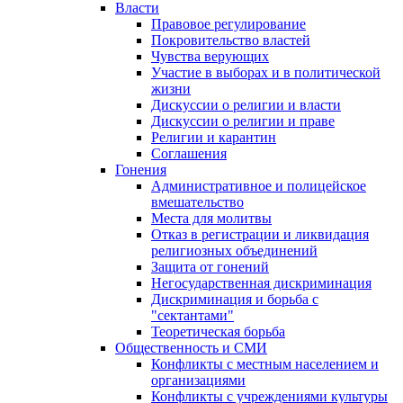
Власти
Правовое регулирование
Покровительство властей
Чувства верующих
Участие в выборах и в политической
жизни
Дискуссии о религии и власти
Дискуссии о религии и праве
Религии и карантин
Соглашения
Гонения
Административное и полицейское
вмешательство
Места для молитвы
Отказ в регистрации и ликвидация
религиозных объединений
Защита от гонений
Негосударственная дискриминация
Дискриминация и борьба с
"сектантами"
Теоретическая борьба
Общественность и СМИ
Конфликты с местным населением и
организациями
Конфликты с учреждениями культуры