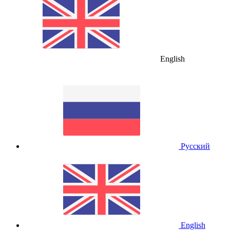
English
Русский
English