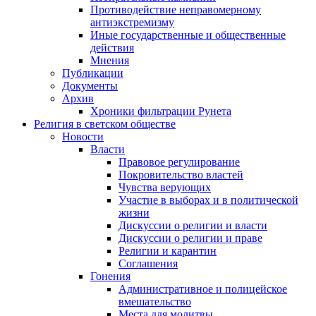
Противодействие неправомерному
антиэкстремизму
Иные государственные и общественные
действия
Мнения
Публикации
Документы
Архив
Хроники фильтрации Рунета
Религия в светском обществе
Новости
Власти
Правовое регулирование
Покровительство властей
Чувства верующих
Участие в выборах и в политической
жизни
Дискуссии о религии и власти
Дискуссии о религии и праве
Религии и карантин
Соглашения
Гонения
Административное и полицейское
вмешательство
Места для молитвы