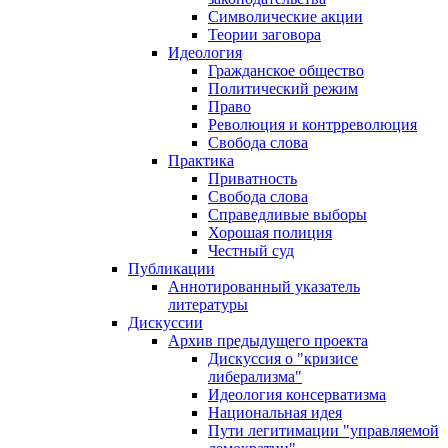
Символические акции
Теории заговора
Идеология
Гражданское общество
Политический режим
Право
Революция и контрреволюция
Свобода слова
Практика
Приватность
Свобода слова
Справедливые выборы
Хорошая полиция
Честный суд
Публикации
Аннотированный указатель
литературы
Дискуссии
Архив предыдущего проекта
Дискуссия о "кризисе
либерализма"
Идеология консерватизма
Национальная идея
Пути легитимации "управляемой