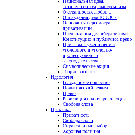
Национальная идея,
антивестернизм, империализм
О странностях любви...
Оправдания дела ЮКОСа
Основания пересмотра
приватизации
Предложения де-либерализовать
Конституцию и публичное право
Призывы к ужесточению
уголовного и уголовно-
процессуального
законодательства
Символические акции
Теории заговора
Идеология
Гражданское общество
Политический режим
Право
Революция и контрреволюция
Свобода слова
Практика
Приватность
Свобода слова
Справедливые выборы
Хорошая полиция