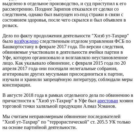
выделено в отдельное производство, и суд приступил к его
рассмотрению. Позднее Зарипов отказался от сделки со
следствием, однако был выпущен из-под стражи в связи с
состоянием здоровья, после чего скрылся и был объявлен в
розыск.
Дело по факту продолжения деятельности "Хизб ут-Тахрир"
было
возбуждено
следственным отделом управления ФСБ по
Башкортостану в феврале 2017 года. По версии следствия,
обвиняемые участвовали в деятельности ячейки партии в
Уфе, которую организовало и возглавляло неустановленное
лицо. Как указывало обвинение, с февраля 2015 года по 20
апреля 2017 года они посещали нелегальные собрания,
агитировали других мусульман присоединиться к партии,
изучали и хранили запрещённую литературу, соблюдали меры
конспирации.
В августе 2018 года в рамках отдельного дела по обвинению в
причастности к "Хизб ут-Тахрир" в Уфе был
арестован
хозяин
торговой точки халяльной продукции Алмаз Усманов.
Мы считаем неправомерным обвинение последователей
"Хизб ут-Тахрир" по "террористической" ст. 205.5 УК только
на основе партийной деятельности.