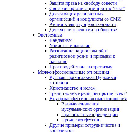
Защита права на свободу совести
Светские организации против "сект"
Диффамация религиозных
организаций и конфликты со СМИ
Акции в защиту нравственности
Дискуссии о религии и обществе
Экстремизм
Вандализм
Убийства и насилие
Разжигание национальной и
религиозной розни и призывы к
насилию
Противодействие экстремизму
Межконфессиональные отношения
Русская Православная Церковь и
католики
Христианство и ислам
Традиционные религии против "сект"
Внутриконфессиональные отношения
Взаимоотношения
мусульманских организаций
Православные юрисдикции
Прочие конфессии
Другие примеры сотрудничества и
конфликтов