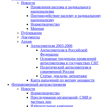
Новости
Проявления расизма и радикального
национализма
Противодействие расизму и радикальному
национализму
Нормотворчество
Мнения
Публикации
Документы
Архив
Антисемитизм 2003-2006
Антисемитизм в Российской
Федерации
Основные тенденции проявлений
антисемитизма в государствах СНГ
Политический антисемитизм в
современной России
Статьи, доклады, репортажи
Карта нападений по мотиву ненависти
Неправомерный антиэкстремизм
Новости
Нормотворчество
Преследования организаций, СМИ и
частных лиц
Избирательные кампании