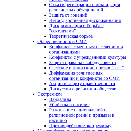
Отказ в регистрации и ликвидация
религиозных объединений
Защита от гонений
Негосударственная дискриминация
Дискриминация и борьба с
"сектантами"
Теоретическая борьба
Общественность и СМИ
Конфликты с местным населением и
организациями
Конфликты с учреждениями культуры
Защита права на свободу совести
Светские организации против "сект"
Диффамация религиозных
организаций и конфликты со СМИ
Акции в защиту нравственности
Дискуссии о религии и обществе
Экстремизм
Вандализм
Убийства и насилие
Разжигание национальной и
религиозной розни и призывы к
насилию
Противодействие экстремизму
Межконфессиональные отношения