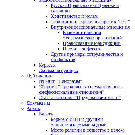
Русская Православная Церковь и
католики
Христианство и ислам
Традиционные религии против "сект"
Внутриконфессиональные отношения
Взаимоотношения
мусульманских организаций
Православные юрисдикции
Прочие конфессии
Другие примеры сотрудничества и
конфликтов
Курьезы
Сколько верующих
Публикации
Из книг "Панорамы"
Сборник "Преодолевая государственно -
конфессиональные отношения"
Статьи сборника "Пределы светскости"
Документы
Архив
Власть
Борьба с ИНН и другими
машиночитаемыми кодами
Место религии в обществе в целом