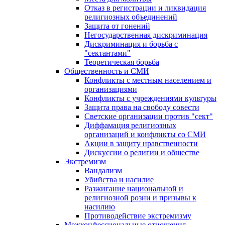
Отказ в регистрации и ликвидация
религиозных объединений
Защита от гонений
Негосударственная дискриминация
Дискриминация и борьба с
"сектантами"
Теоретическая борьба
Общественность и СМИ
Конфликты с местным населением и
организациями
Конфликты с учреждениями культуры
Защита права на свободу совести
Светские организации против "сект"
Диффамация религиозных
организаций и конфликты со СМИ
Акции в защиту нравственности
Дискуссии о религии и обществе
Экстремизм
Вандализм
Убийства и насилие
Разжигание национальной и
религиозной розни и призывы к
насилию
Противодействие экстремизму
Межконфессиональные отношения