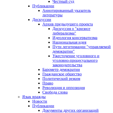
Честный суд
Публикации
Аннотированный указатель
литературы
Дискуссии
Архив предыдущего проекта
Дискуссия о "кризисе
либерализма"
Идеология консерватизма
Национальная идея
Пути легитимации "управляемой
демократии"
Ужесточение уголовного и
уголовно-процесуального
законодательства
Барометр демократии
Гражданское общество
Политический режим
Право
Революция и оппозиция
Свобода слова
Язык вражды
Новости
Публикации
Документы других организаций