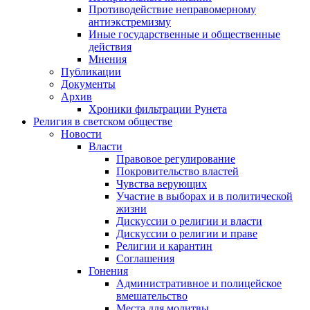
Противодействие неправомерному
антиэкстремизму
Иные государственные и общественные
действия
Мнения
Публикации
Документы
Архив
Хроники фильтрации Рунета
Религия в светском обществе
Новости
Власти
Правовое регулирование
Покровительство властей
Чувства верующих
Участие в выборах и в политической
жизни
Дискуссии о религии и власти
Дискуссии о религии и праве
Религии и карантин
Соглашения
Гонения
Административное и полицейское
вмешательство
Места для молитвы