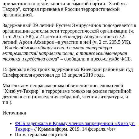
причастности к деятельности исламской партии "Хизб ут-
Тахрир", которая признана в России террористической
организацией.
Задержанный 39-летний Рустем Эмирусеинов подозревается в
организации деятельности террористической организации (ч.
1 ст. 205.5 УК), а 21-летний Эскендер Абдулгъаниев и 32-
летний Арсен Абхаиров –в участии в ней (ч. 2 ст. 205.5 УК).
"
В ходе обысков обнаружена и изъята литература
экстремистской направленности, а также компьютерная
техника и средства связи
" – сообщили в пресс-службе ФСБ.
15 февраля всех троих задержанных Киевский районный суд
Симферополя арестовал до 13 апреля 2019 года.
Мы считаем неправомерным обвинение последователей
"Хизб ут-Тахрир" в терроризме только на основе партийной
деятельности (проведения собраний, чтения литературы, и
т.п.).
Источники
ФСБ задержала в Крыму членов запрещенной «Хизб ут-
Тахрир»
// Крыминформ. 2019. 14 февраля.<br>
По материалам соцсетей.