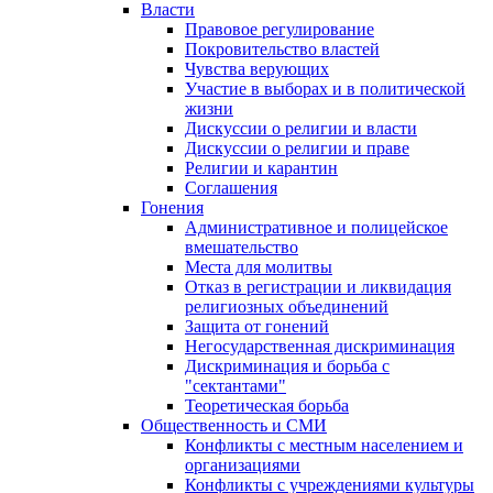
Власти
Правовое регулирование
Покровительство властей
Чувства верующих
Участие в выборах и в политической
жизни
Дискуссии о религии и власти
Дискуссии о религии и праве
Религии и карантин
Соглашения
Гонения
Административное и полицейское
вмешательство
Места для молитвы
Отказ в регистрации и ликвидация
религиозных объединений
Защита от гонений
Негосударственная дискриминация
Дискриминация и борьба с
"сектантами"
Теоретическая борьба
Общественность и СМИ
Конфликты с местным населением и
организациями
Конфликты с учреждениями культуры