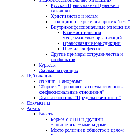
Русская Православная Церковь и
католики
Христианство и ислам
Традиционные религии против "сект"
Внутриконфессиональные отношения
Взаимоотношения
мусульманских организаций
Православные юрисдикции
Прочие конфессии
Другие примеры сотрудничества и
конфликтов
Курьезы
Сколько верующих
Публикации
Из книг "Панорамы"
Сборник "Преодолевая государственно -
конфессиональные отношения"
Статьи сборника "Пределы светскости"
Документы
Архив
Власть
Борьба с ИНН и другими
машиночитаемыми кодами
Место религии в обществе в целом