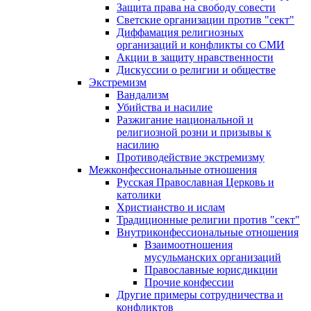
Защита права на свободу совести
Светские организации против "сект"
Диффамация религиозных
организаций и конфликты со СМИ
Акции в защиту нравственности
Дискуссии о религии и обществе
Экстремизм
Вандализм
Убийства и насилие
Разжигание национальной и
религиозной розни и призывы к
насилию
Противодействие экстремизму
Межконфессиональные отношения
Русская Православная Церковь и
католики
Христианство и ислам
Традиционные религии против "сект"
Внутриконфессиональные отношения
Взаимоотношения
мусульманских организаций
Православные юрисдикции
Прочие конфессии
Другие примеры сотрудничества и
конфликтов