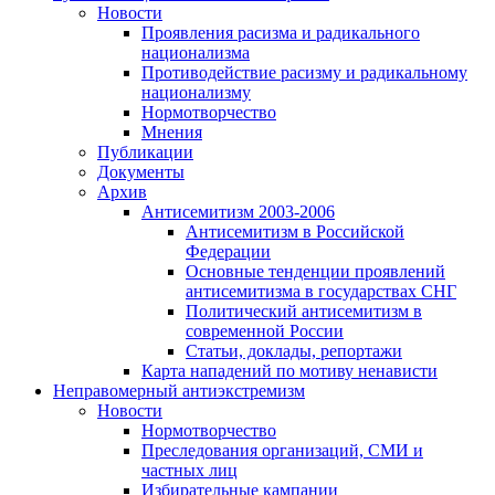
Новости
Проявления расизма и радикального
национализма
Противодействие расизму и радикальному
национализму
Нормотворчество
Мнения
Публикации
Документы
Архив
Антисемитизм 2003-2006
Антисемитизм в Российской
Федерации
Основные тенденции проявлений
антисемитизма в государствах СНГ
Политический антисемитизм в
современной России
Статьи, доклады, репортажи
Карта нападений по мотиву ненависти
Неправомерный антиэкстремизм
Новости
Нормотворчество
Преследования организаций, СМИ и
частных лиц
Избирательные кампании