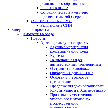
религиозного образования
Религия в школе
Сотрудничество в культурно-
просветительской сфере
Общественность и СМИ
Религиозные СМИ
Завершенные проекты
Демократия в осаде
Новости
Архив предыдущего проекта
Крупные мероприятия
консервативного толка
Курьезы
Национальная идея,
антивестернизм, империализм
О странностях любви...
Оправдания дела ЮКОСа
Основания пересмотра
приватизации
Предложения де-либерализовать
Конституцию и публичное право
Призывы к ужесточению
уголовного и уголовно-
процессуального
законодательства