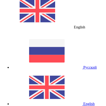
English
Русский
English