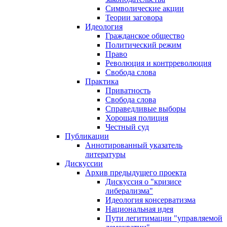
Символические акции
Теории заговора
Идеология
Гражданское общество
Политический режим
Право
Революция и контрреволюция
Свобода слова
Практика
Приватность
Свобода слова
Справедливые выборы
Хорошая полиция
Честный суд
Публикации
Аннотированный указатель
литературы
Дискуссии
Архив предыдущего проекта
Дискуссия о "кризисе
либерализма"
Идеология консерватизма
Национальная идея
Пути легитимации "управляемой