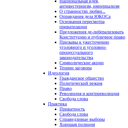
Национальная идея,
антивестернизм, империализм
О странностях любви...
Оправдания дела ЮКОСа
Основания пересмотра
приватизации
Предложения де-либерализовать
Конституцию и публичное право
Призывы к ужесточению
уголовного и уголовно-
процессуального
законодательства
Символические акции
Теории заговора
Идеология
Гражданское общество
Политический режим
Право
Революция и контрреволюция
Свобода слова
Практика
Приватность
Свобода слова
Справедливые выборы
Хорошая полиция