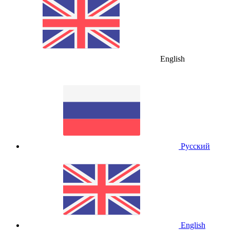
English
Русский
English