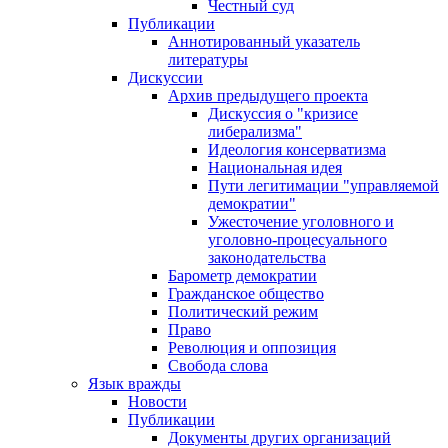
Честный суд
Публикации
Аннотированный указатель
литературы
Дискуссии
Архив предыдущего проекта
Дискуссия о "кризисе
либерализма"
Идеология консерватизма
Национальная идея
Пути легитимации "управляемой
демократии"
Ужесточение уголовного и
уголовно-процесуального
законодательства
Барометр демократии
Гражданское общество
Политический режим
Право
Революция и оппозиция
Свобода слова
Язык вражды
Новости
Публикации
Документы других организаций