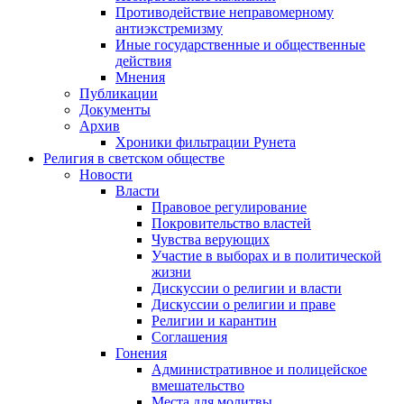
Противодействие неправомерному
антиэкстремизму
Иные государственные и общественные
действия
Мнения
Публикации
Документы
Архив
Хроники фильтрации Рунета
Религия в светском обществе
Новости
Власти
Правовое регулирование
Покровительство властей
Чувства верующих
Участие в выборах и в политической
жизни
Дискуссии о религии и власти
Дискуссии о религии и праве
Религии и карантин
Соглашения
Гонения
Административное и полицейское
вмешательство
Места для молитвы