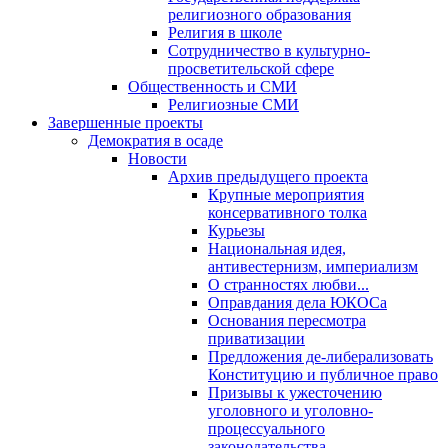
религиозного образования
Религия в школе
Сотрудничество в культурно-
просветительской сфере
Общественность и СМИ
Религиозные СМИ
Завершенные проекты
Демократия в осаде
Новости
Архив предыдущего проекта
Крупные мероприятия
консервативного толка
Курьезы
Национальная идея,
антивестернизм, империализм
О странностях любви...
Оправдания дела ЮКОСа
Основания пересмотра
приватизации
Предложения де-либерализовать
Конституцию и публичное право
Призывы к ужесточению
уголовного и уголовно-
процессуального
законодательства