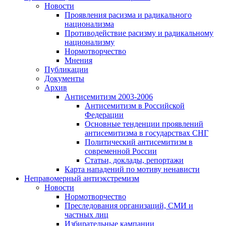
Новости
Проявления расизма и радикального
национализма
Противодействие расизму и радикальному
национализму
Нормотворчество
Мнения
Публикации
Документы
Архив
Антисемитизм 2003-2006
Антисемитизм в Российской
Федерации
Основные тенденции проявлений
антисемитизма в государствах СНГ
Политический антисемитизм в
современной России
Статьи, доклады, репортажи
Карта нападений по мотиву ненависти
Неправомерный антиэкстремизм
Новости
Нормотворчество
Преследования организаций, СМИ и
частных лиц
Избирательные кампании