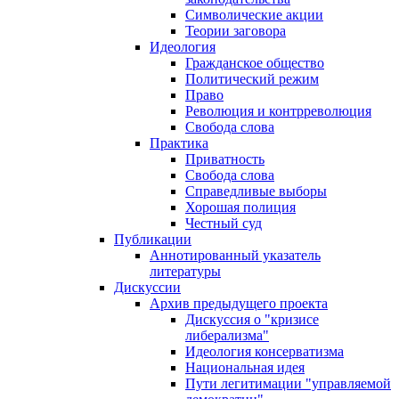
Символические акции
Теории заговора
Идеология
Гражданское общество
Политический режим
Право
Революция и контрреволюция
Свобода слова
Практика
Приватность
Свобода слова
Справедливые выборы
Хорошая полиция
Честный суд
Публикации
Аннотированный указатель
литературы
Дискуссии
Архив предыдущего проекта
Дискуссия о "кризисе
либерализма"
Идеология консерватизма
Национальная идея
Пути легитимации "управляемой