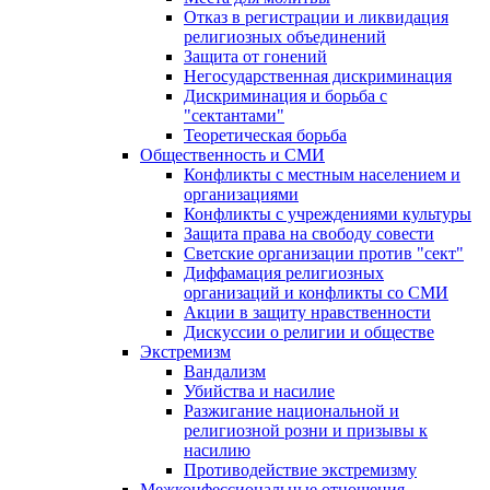
Отказ в регистрации и ликвидация
религиозных объединений
Защита от гонений
Негосударственная дискриминация
Дискриминация и борьба с
"сектантами"
Теоретическая борьба
Общественность и СМИ
Конфликты с местным населением и
организациями
Конфликты с учреждениями культуры
Защита права на свободу совести
Светские организации против "сект"
Диффамация религиозных
организаций и конфликты со СМИ
Акции в защиту нравственности
Дискуссии о религии и обществе
Экстремизм
Вандализм
Убийства и насилие
Разжигание национальной и
религиозной розни и призывы к
насилию
Противодействие экстремизму
Межконфессиональные отношения