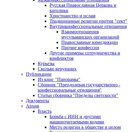
Русская Православная Церковь и
католики
Христианство и ислам
Традиционные религии против "сект"
Внутриконфессиональные отношения
Взаимоотношения
мусульманских организаций
Православные юрисдикции
Прочие конфессии
Другие примеры сотрудничества и
конфликтов
Курьезы
Сколько верующих
Публикации
Из книг "Панорамы"
Сборник "Преодолевая государственно -
конфессиональные отношения"
Статьи сборника "Пределы светскости"
Документы
Архив
Власть
Борьба с ИНН и другими
машиночитаемыми кодами
Место религии в обществе в целом