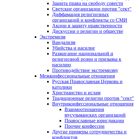
Защита права на свободу совести
Светские организации против "сект"
Диффамация религиозных
организаций и конфликты со СМИ
Акции в защиту нравственности
Дискуссии о религии и обществе
Экстремизм
Вандализм
Убийства и насилие
Разжигание национальной и
религиозной розни и призывы к
насилию
Противодействие экстремизму
Межконфессиональные отношения
Русская Православная Церковь и
католики
Христианство и ислам
Традиционные религии против "сект"
Внутриконфессиональные отношения
Взаимоотношения
мусульманских организаций
Православные юрисдикции
Прочие конфессии
Другие примеры сотрудничества и
конфликтов