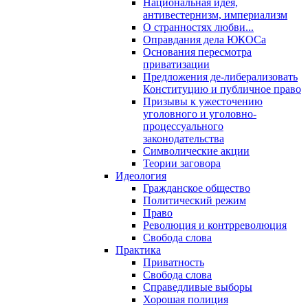
Национальная идея,
антивестернизм, империализм
О странностях любви...
Оправдания дела ЮКОСа
Основания пересмотра
приватизации
Предложения де-либерализовать
Конституцию и публичное право
Призывы к ужесточению
уголовного и уголовно-
процессуального
законодательства
Символические акции
Теории заговора
Идеология
Гражданское общество
Политический режим
Право
Революция и контрреволюция
Свобода слова
Практика
Приватность
Свобода слова
Справедливые выборы
Хорошая полиция