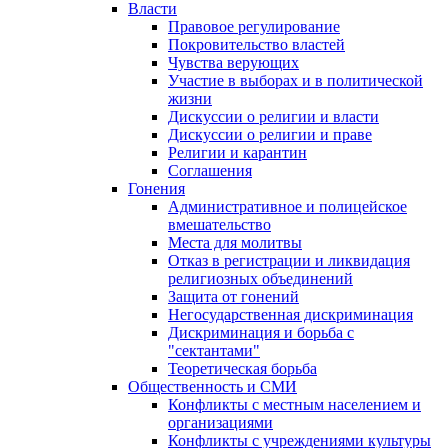
Власти
Правовое регулирование
Покровительство властей
Чувства верующих
Участие в выборах и в политической
жизни
Дискуссии о религии и власти
Дискуссии о религии и праве
Религии и карантин
Соглашения
Гонения
Административное и полицейское
вмешательство
Места для молитвы
Отказ в регистрации и ликвидация
религиозных объединений
Защита от гонений
Негосударственная дискриминация
Дискриминация и борьба с
"сектантами"
Теоретическая борьба
Общественность и СМИ
Конфликты с местным населением и
организациями
Конфликты с учреждениями культуры