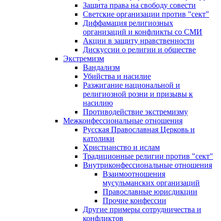
Защита права на свободу совести
Светские организации против "сект"
Диффамация религиозных
организаций и конфликты со СМИ
Акции в защиту нравственности
Дискуссии о религии и обществе
Экстремизм
Вандализм
Убийства и насилие
Разжигание национальной и
религиозной розни и призывы к
насилию
Противодействие экстремизму
Межконфессиональные отношения
Русская Православная Церковь и
католики
Христианство и ислам
Традиционные религии против "сект"
Внутриконфессиональные отношения
Взаимоотношения
мусульманских организаций
Православные юрисдикции
Прочие конфессии
Другие примеры сотрудничества и
конфликтов