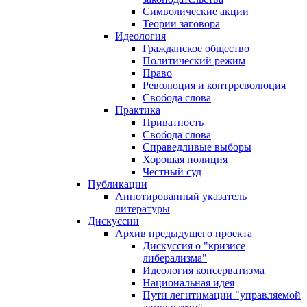
Символические акции
Теории заговора
Идеология
Гражданское общество
Политический режим
Право
Революция и контрреволюция
Свобода слова
Практика
Приватность
Свобода слова
Справедливые выборы
Хорошая полиция
Честный суд
Публикации
Аннотированный указатель
литературы
Дискуссии
Архив предыдущего проекта
Дискуссия о "кризисе
либерализма"
Идеология консерватизма
Национальная идея
Пути легитимации "управляемой