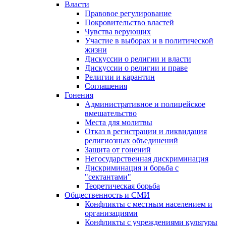
Власти
Правовое регулирование
Покровительство властей
Чувства верующих
Участие в выборах и в политической
жизни
Дискуссии о религии и власти
Дискуссии о религии и праве
Религии и карантин
Соглашения
Гонения
Административное и полицейское
вмешательство
Места для молитвы
Отказ в регистрации и ликвидация
религиозных объединений
Защита от гонений
Негосударственная дискриминация
Дискриминация и борьба с
"сектантами"
Теоретическая борьба
Общественность и СМИ
Конфликты с местным населением и
организациями
Конфликты с учреждениями культуры