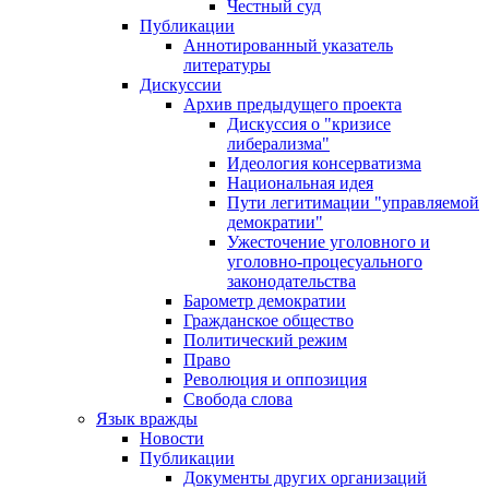
Честный суд
Публикации
Аннотированный указатель
литературы
Дискуссии
Архив предыдущего проекта
Дискуссия о "кризисе
либерализма"
Идеология консерватизма
Национальная идея
Пути легитимации "управляемой
демократии"
Ужесточение уголовного и
уголовно-процесуального
законодательства
Барометр демократии
Гражданское общество
Политический режим
Право
Революция и оппозиция
Свобода слова
Язык вражды
Новости
Публикации
Документы других организаций