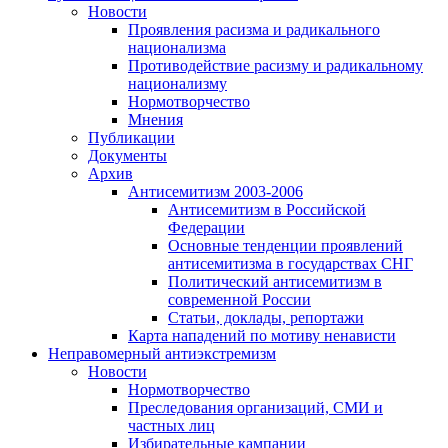
Новости
Проявления расизма и радикального
национализма
Противодействие расизму и радикальному
национализму
Нормотворчество
Мнения
Публикации
Документы
Архив
Антисемитизм 2003-2006
Антисемитизм в Российской
Федерации
Основные тенденции проявлений
антисемитизма в государствах СНГ
Политический антисемитизм в
современной России
Статьи, доклады, репортажи
Карта нападений по мотиву ненависти
Неправомерный антиэкстремизм
Новости
Нормотворчество
Преследования организаций, СМИ и
частных лиц
Избирательные кампании