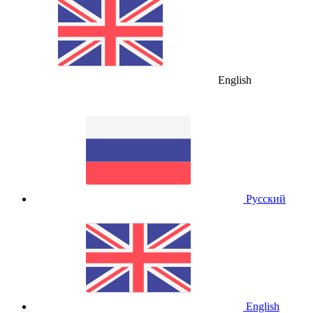
English
Русский
English