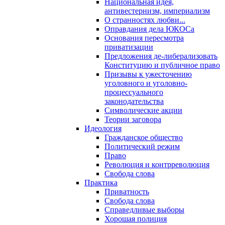
Национальная идея,
антивестернизм, империализм
О странностях любви...
Оправдания дела ЮКОСа
Основания пересмотра
приватизации
Предложения де-либерализовать
Конституцию и публичное право
Призывы к ужесточению
уголовного и уголовно-
процессуального
законодательства
Символические акции
Теории заговора
Идеология
Гражданское общество
Политический режим
Право
Революция и контрреволюция
Свобода слова
Практика
Приватность
Свобода слова
Справедливые выборы
Хорошая полиция