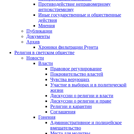
Противодействие неправомерному
антиэкстремизму
Иные государственные и общественные
действия
Мнения
Публикации
Документы
Архив
Хроники фильтрации Рунета
Религия в светском обществе
Новости
Власти
Правовое регулирование
Покровительство властей
Чувства верующих
Участие в выборах и в политической
жизни
Дискуссии о религии и власти
Дискуссии о религии и праве
Религии и карантин
Соглашения
Гонения
Административное и полицейское
вмешательство
Места для молитвы