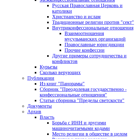
Русская Православная Церковь и
католики
Христианство и ислам
Традиционные религии против "сект"
Внутриконфессиональные отношения
Взаимоотношения
мусульманских организаций
Православные юрисдикции
Прочие конфессии
Другие примеры сотрудничества и
конфликтов
Курьезы
Сколько верующих
Публикации
Из книг "Панорамы"
Сборник "Преодолевая государственно -
конфессиональные отношения"
Статьи сборника "Пределы светскости"
Документы
Архив
Власть
Борьба с ИНН и другими
машиночитаемыми кодами
Место религии в обществе в целом