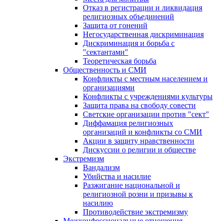
Отказ в регистрации и ликвидация
религиозных объединений
Защита от гонений
Негосударственная дискриминация
Дискриминация и борьба с
"сектантами"
Теоретическая борьба
Общественность и СМИ
Конфликты с местным населением и
организациями
Конфликты с учреждениями культуры
Защита права на свободу совести
Светские организации против "сект"
Диффамация религиозных
организаций и конфликты со СМИ
Акции в защиту нравственности
Дискуссии о религии и обществе
Экстремизм
Вандализм
Убийства и насилие
Разжигание национальной и
религиозной розни и призывы к
насилию
Противодействие экстремизму
Межконфессиональные отношения