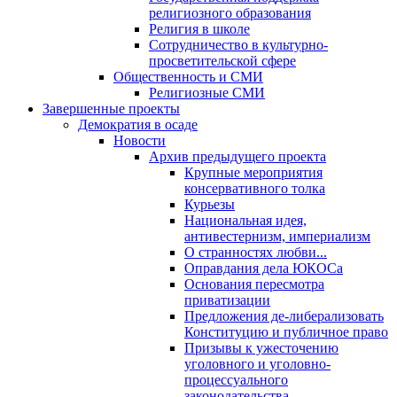
религиозного образования
Религия в школе
Сотрудничество в культурно-
просветительской сфере
Общественность и СМИ
Религиозные СМИ
Завершенные проекты
Демократия в осаде
Новости
Архив предыдущего проекта
Крупные мероприятия
консервативного толка
Курьезы
Национальная идея,
антивестернизм, империализм
О странностях любви...
Оправдания дела ЮКОСа
Основания пересмотра
приватизации
Предложения де-либерализовать
Конституцию и публичное право
Призывы к ужесточению
уголовного и уголовно-
процессуального
законодательства