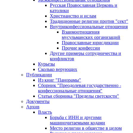
Русская Православная Церковь и
католики
Христианство и ислам
Традиционные религии против "сект"
Внутриконфессиональные отношения
Взаимоотношения
мусульманских организаций
Православные юрисдикции
Прочие конфессии
Другие примеры сотрудничества и
конфликтов
Курьезы
Сколько верующих
Публикации
Из книг "Панорамы"
Сборник "Преодолевая государственно -
конфессиональные отношения"
Статьи сборника "Пределы светскости"
Документы
Архив
Власть
Борьба с ИНН и другими
машиночитаемыми кодами
Место религии в обществе в целом