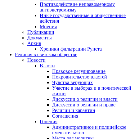
Противодействие неправомерному
антиэкстремизму
Иные государственные и общественные
действия
Мнения
Публикации
Документы
Архив
Хроники фильтрации Рунета
Религия в светском обществе
Новости
Власти
Правовое регулирование
Покровительство властей
Чувства верующих
Участие в выборах и в политической
жизни
Дискуссии о религии и власти
Дискуссии о религии и праве
Религии и карантин
Соглашения
Гонения
Административное и полицейское
вмешательство
Места для молитвы