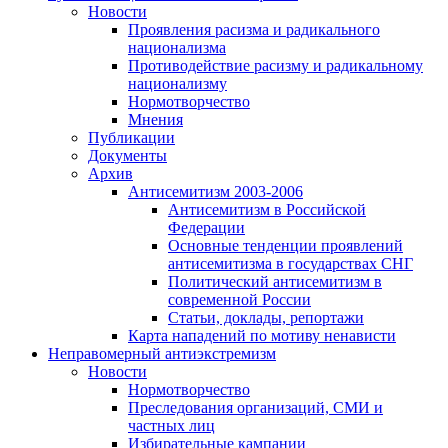
Новости
Проявления расизма и радикального
национализма
Противодействие расизму и радикальному
национализму
Нормотворчество
Мнения
Публикации
Документы
Архив
Антисемитизм 2003-2006
Антисемитизм в Российской
Федерации
Основные тенденции проявлений
антисемитизма в государствах СНГ
Политический антисемитизм в
современной России
Статьи, доклады, репортажи
Карта нападений по мотиву ненависти
Неправомерный антиэкстремизм
Новости
Нормотворчество
Преследования организаций, СМИ и
частных лиц
Избирательные кампании