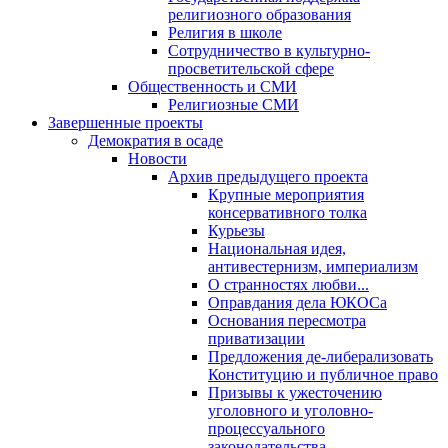
религиозного образования
Религия в школе
Сотрудничество в культурно-
просветительской сфере
Общественность и СМИ
Религиозные СМИ
Завершенные проекты
Демократия в осаде
Новости
Архив предыдущего проекта
Крупные мероприятия
консервативного толка
Курьезы
Национальная идея,
антивестернизм, империализм
О странностях любви...
Оправдания дела ЮКОСа
Основания пересмотра
приватизации
Предложения де-либерализовать
Конституцию и публичное право
Призывы к ужесточению
уголовного и уголовно-
процессуального
законодательства