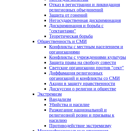
Отказ в регистрации и ликвидация
религиозных объединений
Защита от гонений
Негосударственная дискриминация
Дискриминация и борьба с
"сектантами"
Теоретическая борьба
Общественность и СМИ
Конфликты с местным населением и
организациями
Конфликты с учреждениями культуры
Защита права на свободу совести
Светские организации против "сект"
Диффамация религиозных
организаций и конфликты со СМИ
Акции в защиту нравственности
Дискуссии о религии и обществе
Экстремизм
Вандализм
Убийства и насилие
Разжигание национальной и
религиозной розни и призывы к
насилию
Противодействие экстремизму
Межконфессиональные отношения