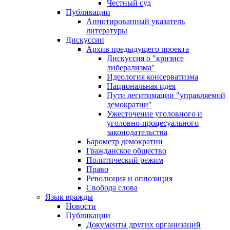
Честный суд
Публикации
Аннотированный указатель
литературы
Дискуссии
Архив предыдущего проекта
Дискуссия о "кризисе
либерализма"
Идеология консерватизма
Национальная идея
Пути легитимации "управляемой
демократии"
Ужесточение уголовного и
уголовно-процесуального
законодательства
Барометр демократии
Гражданское общество
Политический режим
Право
Революция и оппозиция
Свобода слова
Язык вражды
Новости
Публикации
Документы других организаций