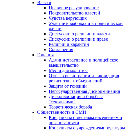
Власти
Правовое регулирование
Покровительство властей
Чувства верующих
Участие в выборах и в политической
жизни
Дискуссии о религии и власти
Дискуссии о религии и праве
Религии и карантин
Соглашения
Гонения
Административное и полицейское
вмешательство
Места для молитвы
Отказ в регистрации и ликвидация
религиозных объединений
Защита от гонений
Негосударственная дискриминация
Дискриминация и борьба с
"сектантами"
Теоретическая борьба
Общественность и СМИ
Конфликты с местным населением и
организациями
Конфликты с учреждениями культуры