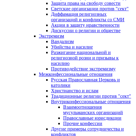
Защита права на свободу совести
Светские организации против "сект"
Диффамация религиозных
организаций и конфликты со СМИ
Акции в защиту нравственности
Дискуссии о религии и обществе
Экстремизм
Вандализм
Убийства и насилие
Разжигание национальной и
религиозной розни и призывы к
насилию
Противодействие экстремизму
Межконфессиональные отношения
Русская Православная Церковь и
католики
Христианство и ислам
Традиционные религии против "сект"
Внутриконфессиональные отношения
Взаимоотношения
мусульманских организаций
Православные юрисдикции
Прочие конфессии
Другие примеры сотрудничества и
конфликтов