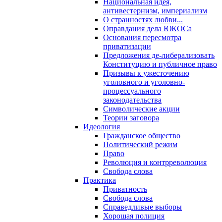
Национальная идея,
антивестернизм, империализм
О странностях любви...
Оправдания дела ЮКОСа
Основания пересмотра
приватизации
Предложения де-либерализовать
Конституцию и публичное право
Призывы к ужесточению
уголовного и уголовно-
процессуального
законодательства
Символические акции
Теории заговора
Идеология
Гражданское общество
Политический режим
Право
Революция и контрреволюция
Свобода слова
Практика
Приватность
Свобода слова
Справедливые выборы
Хорошая полиция