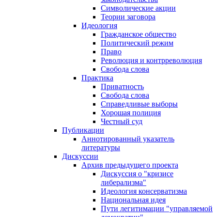
Символические акции
Теории заговора
Идеология
Гражданское общество
Политический режим
Право
Революция и контрреволюция
Свобода слова
Практика
Приватность
Свобода слова
Справедливые выборы
Хорошая полиция
Честный суд
Публикации
Аннотированный указатель
литературы
Дискуссии
Архив предыдущего проекта
Дискуссия о "кризисе
либерализма"
Идеология консерватизма
Национальная идея
Пути легитимации "управляемой