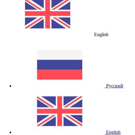
English
Русский
English