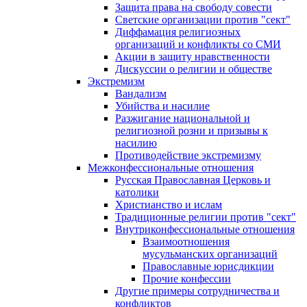
Защита права на свободу совести
Светские организации против "сект"
Диффамация религиозных
организаций и конфликты со СМИ
Акции в защиту нравственности
Дискуссии о религии и обществе
Экстремизм
Вандализм
Убийства и насилие
Разжигание национальной и
религиозной розни и призывы к
насилию
Противодействие экстремизму
Межконфессиональные отношения
Русская Православная Церковь и
католики
Христианство и ислам
Традиционные религии против "сект"
Внутриконфессиональные отношения
Взаимоотношения
мусульманских организаций
Православные юрисдикции
Прочие конфессии
Другие примеры сотрудничества и
конфликтов