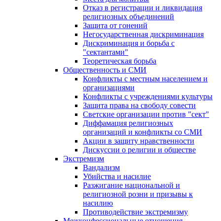
Отказ в регистрации и ликвидация
религиозных объединений
Защита от гонений
Негосударственная дискриминация
Дискриминация и борьба с
"сектантами"
Теоретическая борьба
Общественность и СМИ
Конфликты с местным населением и
организациями
Конфликты с учреждениями культуры
Защита права на свободу совести
Светские организации против "сект"
Диффамация религиозных
организаций и конфликты со СМИ
Акции в защиту нравственности
Дискуссии о религии и обществе
Экстремизм
Вандализм
Убийства и насилие
Разжигание национальной и
религиозной розни и призывы к
насилию
Противодействие экстремизму
Межконфессиональные отношения