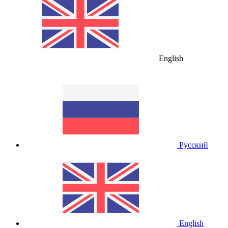
English
Русский
English