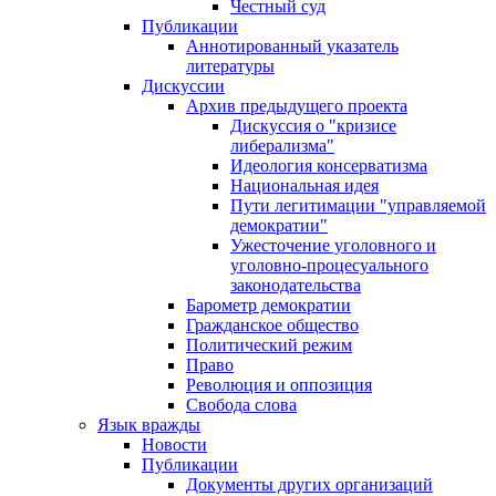
Честный суд
Публикации
Аннотированный указатель
литературы
Дискуссии
Архив предыдущего проекта
Дискуссия о "кризисе
либерализма"
Идеология консерватизма
Национальная идея
Пути легитимации "управляемой
демократии"
Ужесточение уголовного и
уголовно-процесуального
законодательства
Барометр демократии
Гражданское общество
Политический режим
Право
Революция и оппозиция
Свобода слова
Язык вражды
Новости
Публикации
Документы других организаций