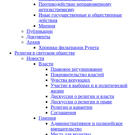
Противодействие неправомерному
антиэкстремизму
Иные государственные и общественные
действия
Мнения
Публикации
Документы
Архив
Хроники фильтрации Рунета
Религия в светском обществе
Новости
Власти
Правовое регулирование
Покровительство властей
Чувства верующих
Участие в выборах и в политической
жизни
Дискуссии о религии и власти
Дискуссии о религии и праве
Религии и карантин
Соглашения
Гонения
Административное и полицейское
вмешательство
Места для молитвы