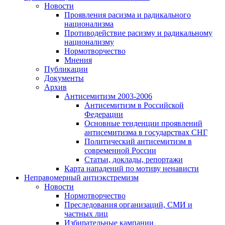
Новости
Проявления расизма и радикального
национализма
Противодействие расизму и радикальному
национализму
Нормотворчество
Мнения
Публикации
Документы
Архив
Антисемитизм 2003-2006
Антисемитизм в Российской
Федерации
Основные тенденции проявлений
антисемитизма в государствах СНГ
Политический антисемитизм в
современной России
Статьи, доклады, репортажи
Карта нападений по мотиву ненависти
Неправомерный антиэкстремизм
Новости
Нормотворчество
Преследования организаций, СМИ и
частных лиц
Избирательные кампании