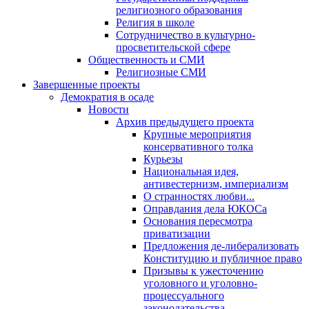
религиозного образования
Религия в школе
Сотрудничество в культурно-
просветительской сфере
Общественность и СМИ
Религиозные СМИ
Завершенные проекты
Демократия в осаде
Новости
Архив предыдущего проекта
Крупные мероприятия
консервативного толка
Курьезы
Национальная идея,
антивестернизм, империализм
О странностях любви...
Оправдания дела ЮКОСа
Основания пересмотра
приватизации
Предложения де-либерализовать
Конституцию и публичное право
Призывы к ужесточению
уголовного и уголовно-
процессуального
законодательства