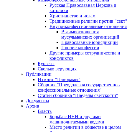
Русская Православная Церковь и
католики
Христианство и ислам
Традиционные религии против "сект"
Внутриконфессиональные отношения
Взаимоотношения
мусульманских организаций
Православные юрисдикции
Прочие конфессии
Другие примеры сотрудничества и
конфликтов
Курьезы
Сколько верующих
Публикации
Из книг "Панорамы"
Сборник "Преодолевая государственно -
конфессиональные отношения"
Статьи сборника "Пределы светскости"
Документы
Архив
Власть
Борьба с ИНН и другими
машиночитаемыми кодами
Место религии в обществе в целом