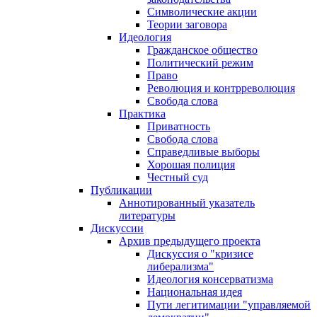
Символические акции
Теории заговора
Идеология
Гражданское общество
Политический режим
Право
Революция и контрреволюция
Свобода слова
Практика
Приватность
Свобода слова
Справедливые выборы
Хорошая полиция
Честный суд
Публикации
Аннотированный указатель
литературы
Дискуссии
Архив предыдущего проекта
Дискуссия о "кризисе
либерализма"
Идеология консерватизма
Национальная идея
Пути легитимации "управляемой