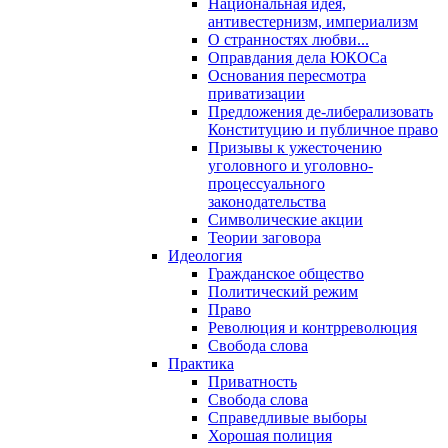
Национальная идея,
антивестернизм, империализм
О странностях любви...
Оправдания дела ЮКОСа
Основания пересмотра
приватизации
Предложения де-либерализовать
Конституцию и публичное право
Призывы к ужесточению
уголовного и уголовно-
процессуального
законодательства
Символические акции
Теории заговора
Идеология
Гражданское общество
Политический режим
Право
Революция и контрреволюция
Свобода слова
Практика
Приватность
Свобода слова
Справедливые выборы
Хорошая полиция