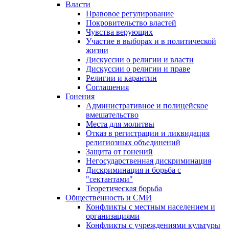
Власти
Правовое регулирование
Покровительство властей
Чувства верующих
Участие в выборах и в политической
жизни
Дискуссии о религии и власти
Дискуссии о религии и праве
Религии и карантин
Соглашения
Гонения
Административное и полицейское
вмешательство
Места для молитвы
Отказ в регистрации и ликвидация
религиозных объединений
Защита от гонений
Негосударственная дискриминация
Дискриминация и борьба с
"сектантами"
Теоретическая борьба
Общественность и СМИ
Конфликты с местным населением и
организациями
Конфликты с учреждениями культуры