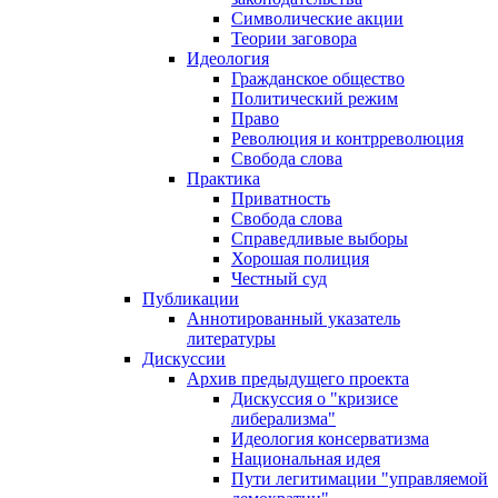
Символические акции
Теории заговора
Идеология
Гражданское общество
Политический режим
Право
Революция и контрреволюция
Свобода слова
Практика
Приватность
Свобода слова
Справедливые выборы
Хорошая полиция
Честный суд
Публикации
Аннотированный указатель
литературы
Дискуссии
Архив предыдущего проекта
Дискуссия о "кризисе
либерализма"
Идеология консерватизма
Национальная идея
Пути легитимации "управляемой