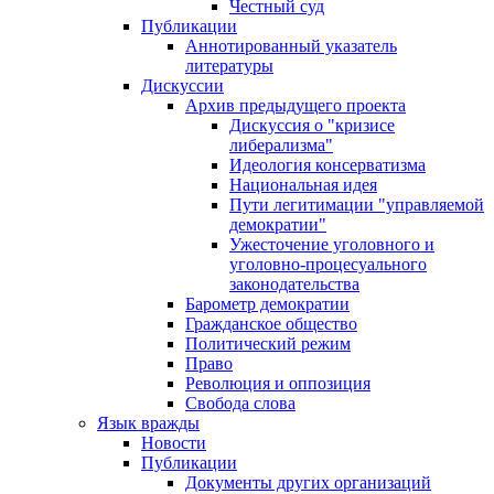
Честный суд
Публикации
Аннотированный указатель
литературы
Дискуссии
Архив предыдущего проекта
Дискуссия о "кризисе
либерализма"
Идеология консерватизма
Национальная идея
Пути легитимации "управляемой
демократии"
Ужесточение уголовного и
уголовно-процесуального
законодательства
Барометр демократии
Гражданское общество
Политический режим
Право
Революция и оппозиция
Свобода слова
Язык вражды
Новости
Публикации
Документы других организаций