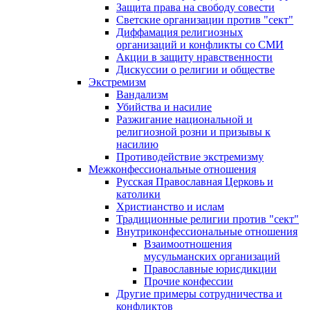
Защита права на свободу совести
Светские организации против "сект"
Диффамация религиозных
организаций и конфликты со СМИ
Акции в защиту нравственности
Дискуссии о религии и обществе
Экстремизм
Вандализм
Убийства и насилие
Разжигание национальной и
религиозной розни и призывы к
насилию
Противодействие экстремизму
Межконфессиональные отношения
Русская Православная Церковь и
католики
Христианство и ислам
Традиционные религии против "сект"
Внутриконфессиональные отношения
Взаимоотношения
мусульманских организаций
Православные юрисдикции
Прочие конфессии
Другие примеры сотрудничества и
конфликтов