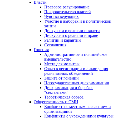
Власти
Правовое регулирование
Покровительство властей
Чувства верующих
Участие в выборах и в политической
жизни
Дискуссии о религии и власти
Дискуссии о религии и праве
Религии и карантин
Соглашения
Гонения
Административное и полицейское
вмешательство
Места для молитвы
Отказ в регистрации и ликвидация
религиозных объединений
Защита от гонений
Негосударственная дискриминация
Дискриминация и борьба с
"сектантами"
Теоретическая борьба
Общественность и СМИ
Конфликты с местным населением и
организациями
Конфликты с учреждениями культуры