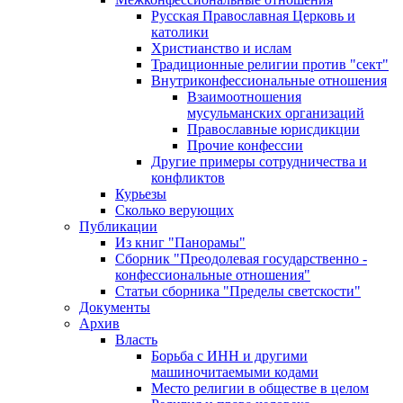
Русская Православная Церковь и
католики
Христианство и ислам
Традиционные религии против "сект"
Внутриконфессиональные отношения
Взаимоотношения
мусульманских организаций
Православные юрисдикции
Прочие конфессии
Другие примеры сотрудничества и
конфликтов
Курьезы
Сколько верующих
Публикации
Из книг "Панорамы"
Сборник "Преодолевая государственно -
конфессиональные отношения"
Статьи сборника "Пределы светскости"
Документы
Архив
Власть
Борьба с ИНН и другими
машиночитаемыми кодами
Место религии в обществе в целом