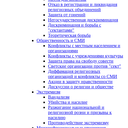
Отказ в регистрации и ликвидация
религиозных объединений
Защита от гонений
Негосударственная дискриминация
Дискриминация и борьба с
"сектантами"
Теоретическая борьба
Общественность и СМИ
Конфликты с местным населением и
организациями
Конфликты с учреждениями культуры
Защита права на свободу совести
Светские организации против "сект"
Диффамация религиозных
организаций и конфликты со СМИ
Акции в защиту нравственности
Дискуссии о религии и обществе
Экстремизм
Вандализм
Убийства и насилие
Разжигание национальной и
религиозной розни и призывы к
насилию
Противодействие экстремизму
Межконфессиональные отношения