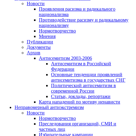
Новости
Проявления расизма и радикального
национализма
Противодействие расизму и радикальному
национализму
Нормотворчество
Мнения
Публикации
Документы
Архив
Антисемитизм 2003-2006
Антисемитизм в Российской
Федерации
Основные тенденции проявлений
антисемитизма в государствах СНГ
Политический антисемитизм в
современной России
Статьи, доклады, репортажи
Карта нападений по мотиву ненависти
Неправомерный антиэкстремизм
Новости
Нормотворчество
Преследования организаций, СМИ и
частных лиц
Избирательные кампании