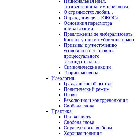
Национальная идея,
антивестернизм, империализм
О странностях любви...
Оправдания дела ЮКОСа
Основания пересмотра
приватизации
Предложения де-либерализовать
Конституцию и публичное право
Призывы к ужесточению
уголовного и уголовно-
процессуального
законодательства
Символические акции
Теории заговора
Идеология
Гражданское общество
Политический режим
Право
Революция и контрреволюция
Свобода слова
Практика
Приватность
Свобода слова
Справедливые выборы
Хорошая полиция