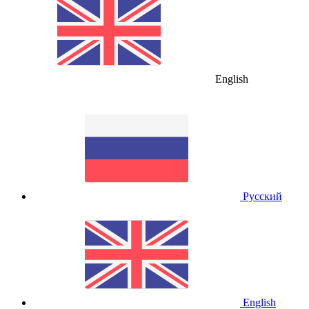
English
Русский
English