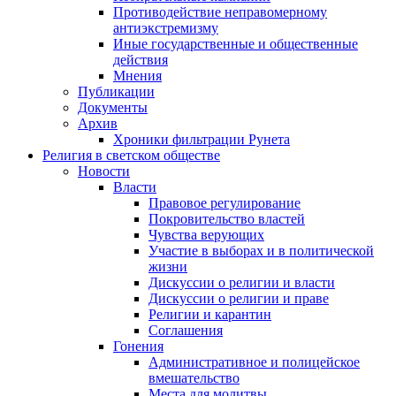
Противодействие неправомерному
антиэкстремизму
Иные государственные и общественные
действия
Мнения
Публикации
Документы
Архив
Хроники фильтрации Рунета
Религия в светском обществе
Новости
Власти
Правовое регулирование
Покровительство властей
Чувства верующих
Участие в выборах и в политической
жизни
Дискуссии о религии и власти
Дискуссии о религии и праве
Религии и карантин
Соглашения
Гонения
Административное и полицейское
вмешательство
Места для молитвы