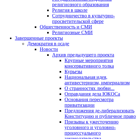
религиозного образования
Религия в школе
Сотрудничество в культурно-
просветительской сфере
Общественность и СМИ
Религиозные СМИ
Завершенные проекты
Демократия в осаде
Новости
Архив предыдущего проекта
Крупные мероприятия
консервативного толка
Курьезы
Национальная идея,
антивестернизм, империализм
О странностях любви...
Оправдания дела ЮКОСа
Основания пересмотра
приватизации
Предложения де-либерализовать
Конституцию и публичное право
Призывы к ужесточению
уголовного и уголовно-
процессуального
законодательства