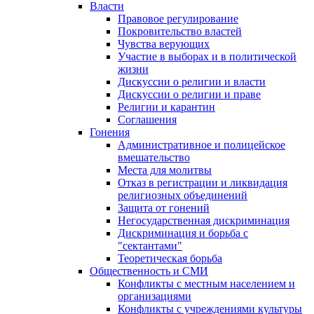
Власти
Правовое регулирование
Покровительство властей
Чувства верующих
Участие в выборах и в политической
жизни
Дискуссии о религии и власти
Дискуссии о религии и праве
Религии и карантин
Соглашения
Гонения
Административное и полицейское
вмешательство
Места для молитвы
Отказ в регистрации и ликвидация
религиозных объединений
Защита от гонений
Негосударственная дискриминация
Дискриминация и борьба с
"сектантами"
Теоретическая борьба
Общественность и СМИ
Конфликты с местным населением и
организациями
Конфликты с учреждениями культуры