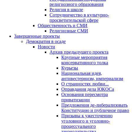
религиозного образования
Религия в школе
Сотрудничество в культурно-
просветительской сфере
Общественность и СМИ
Религиозные СМИ
Завершенные проекты
Демократия в осаде
Новости
Архив предыдущего проекта
Крупные мероприятия
консервативного толка
Курьезы
Национальная идея,
антивестернизм, империализм
О странностях любви...
Оправдания дела ЮКОСа
Основания пересмотра
приватизации
Предложения де-либерализовать
Конституцию и публичное право
Призывы к ужесточению
уголовного и уголовно-
процессуального
законодательства