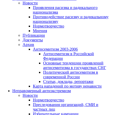
Новости
Проявления расизма и радикального
национализма
Противодействие расизму и радикальному
национализму
Нормотворчество
Мнения
Публикации
Документы
Архив
Антисемитизм 2003-2006
Антисемитизм в Российской
Федерации
Основные тенденции проявлений
антисемитизма в государствах СНГ
Политический антисемитизм в
современной России
Статьи, доклады, репортажи
Карта нападений по мотиву ненависти
Неправомерный антиэкстремизм
Новости
Нормотворчество
Преследования организаций, СМИ и
частных лиц
Избирательные кампании