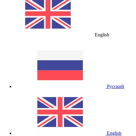
English
Русский
English