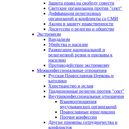
Защита права на свободу совести
Светские организации против "сект"
Диффамация религиозных
организаций и конфликты со СМИ
Акции в защиту нравственности
Дискуссии о религии и обществе
Экстремизм
Вандализм
Убийства и насилие
Разжигание национальной и
религиозной розни и призывы к
насилию
Противодействие экстремизму
Межконфессиональные отношения
Русская Православная Церковь и
католики
Христианство и ислам
Традиционные религии против "сект"
Внутриконфессиональные отношения
Взаимоотношения
мусульманских организаций
Православные юрисдикции
Прочие конфессии
Другие примеры сотрудничества и
конфликтов