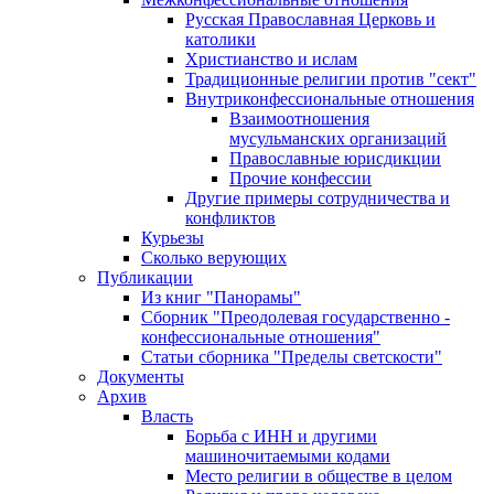
Русская Православная Церковь и
католики
Христианство и ислам
Традиционные религии против "сект"
Внутриконфессиональные отношения
Взаимоотношения
мусульманских организаций
Православные юрисдикции
Прочие конфессии
Другие примеры сотрудничества и
конфликтов
Курьезы
Сколько верующих
Публикации
Из книг "Панорамы"
Сборник "Преодолевая государственно -
конфессиональные отношения"
Статьи сборника "Пределы светскости"
Документы
Архив
Власть
Борьба с ИНН и другими
машиночитаемыми кодами
Место религии в обществе в целом