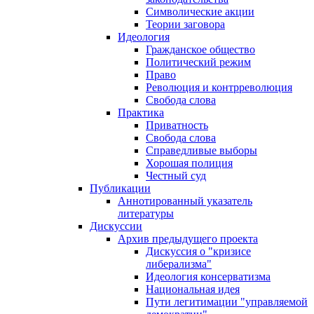
Символические акции
Теории заговора
Идеология
Гражданское общество
Политический режим
Право
Революция и контрреволюция
Свобода слова
Практика
Приватность
Свобода слова
Справедливые выборы
Хорошая полиция
Честный суд
Публикации
Аннотированный указатель
литературы
Дискуссии
Архив предыдущего проекта
Дискуссия о "кризисе
либерализма"
Идеология консерватизма
Национальная идея
Пути легитимации "управляемой