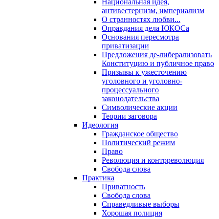
Национальная идея,
антивестернизм, империализм
О странностях любви...
Оправдания дела ЮКОСа
Основания пересмотра
приватизации
Предложения де-либерализовать
Конституцию и публичное право
Призывы к ужесточению
уголовного и уголовно-
процессуального
законодательства
Символические акции
Теории заговора
Идеология
Гражданское общество
Политический режим
Право
Революция и контрреволюция
Свобода слова
Практика
Приватность
Свобода слова
Справедливые выборы
Хорошая полиция