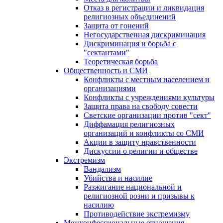
Отказ в регистрации и ликвидация
религиозных объединений
Защита от гонений
Негосударственная дискриминация
Дискриминация и борьба с
"сектантами"
Теоретическая борьба
Общественность и СМИ
Конфликты с местным населением и
организациями
Конфликты с учреждениями культуры
Защита права на свободу совести
Светские организации против "сект"
Диффамация религиозных
организаций и конфликты со СМИ
Акции в защиту нравственности
Дискуссии о религии и обществе
Экстремизм
Вандализм
Убийства и насилие
Разжигание национальной и
религиозной розни и призывы к
насилию
Противодействие экстремизму
Межконфессиональные отношения