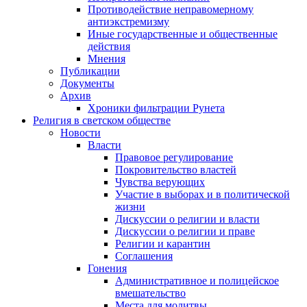
Противодействие неправомерному
антиэкстремизму
Иные государственные и общественные
действия
Мнения
Публикации
Документы
Архив
Хроники фильтрации Рунета
Религия в светском обществе
Новости
Власти
Правовое регулирование
Покровительство властей
Чувства верующих
Участие в выборах и в политической
жизни
Дискуссии о религии и власти
Дискуссии о религии и праве
Религии и карантин
Соглашения
Гонения
Административное и полицейское
вмешательство
Места для молитвы