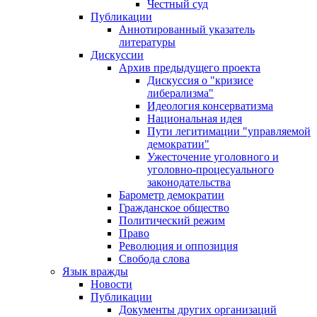
Честный суд
Публикации
Аннотированный указатель
литературы
Дискуссии
Архив предыдущего проекта
Дискуссия о "кризисе
либерализма"
Идеология консерватизма
Национальная идея
Пути легитимации "управляемой
демократии"
Ужесточение уголовного и
уголовно-процесуального
законодательства
Барометр демократии
Гражданское общество
Политический режим
Право
Революция и оппозиция
Свобода слова
Язык вражды
Новости
Публикации
Документы других организаций