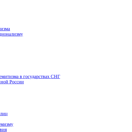
лизма
ционализму
емитизма в государствах СНГ
нной России
 лиц
емизму
вия