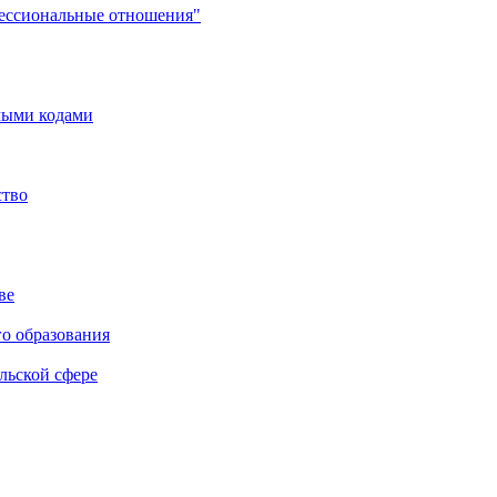
фессиональные отношения"
мыми кодами
ство
ве
го образования
льской сфере