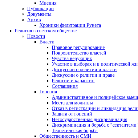
Мнения
Публикации
Документы
Архив
Хроники фильтрации Рунета
Религия в светском обществе
Новости
Власти
Правовое регулирование
Покровительство властей
Чувства верующих
Участие в выборах и в политической ж
Дискуссии о религии и власти
Дискуссии о религии и праве
Религии и карантин
Соглашения
Гонения
Административное и полицейское вмеш
Места для молитвы
Отказ в регистрации и ликвидация рел
Защита от гонений
Негосударственная дискриминация
Дискриминация и борьба с "сектантами
Теоретическая борьба
Общественность и СМИ