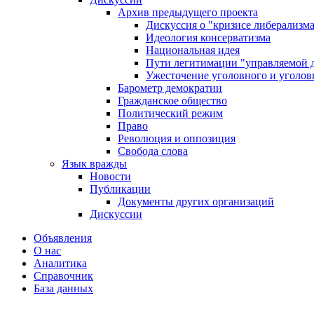
Архив предыдущего проекта
Дискуссия о "кризисе либерализм
Идеология консерватизма
Национальная идея
Пути легитимации "управляемой 
Ужесточение уголовного и уголов
Барометр демократии
Гражданское общество
Политический режим
Право
Революция и оппозиция
Свобода слова
Язык вражды
Новости
Публикации
Документы других организаций
Дискуссии
Объявления
О нас
Аналитика
Справочник
База данных