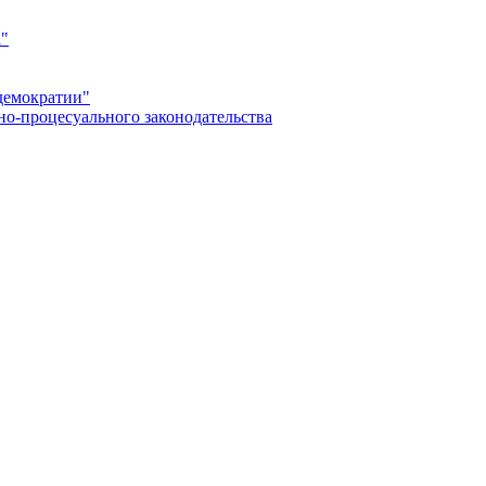
а"
демократии"
но-процесуального законодательства