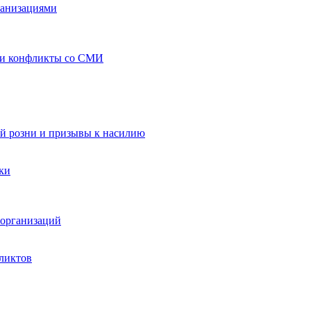
ганизациями
 и конфликты со СМИ
й розни и призывы к насилию
ки
организаций
ликтов