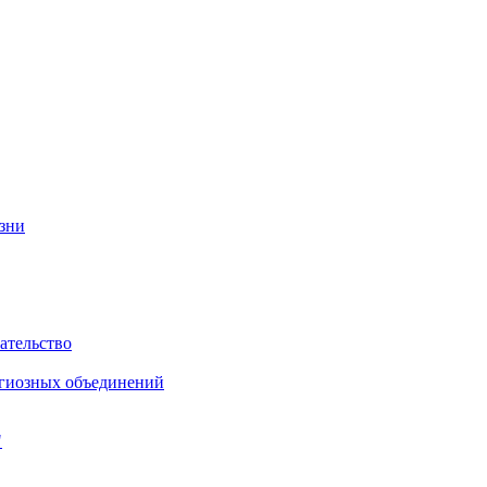
изни
ательство
игиозных объединений
"