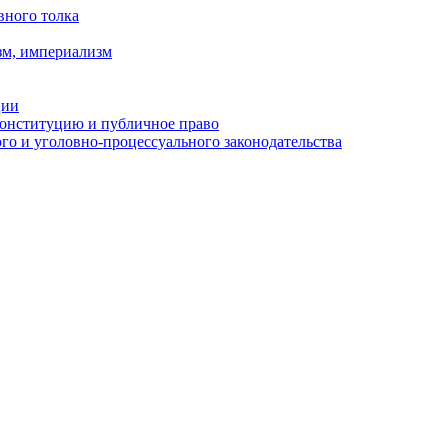
вного толка
зм, империализм
ции
Конституцию и публичное право
о и уголовно-процессуального законодательства