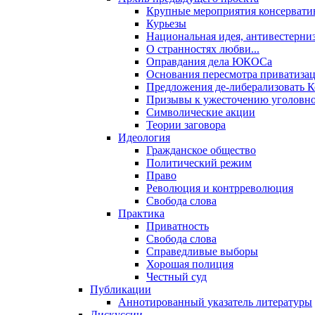
Крупные мероприятия консервати
Курьезы
Национальная идея, антивестерни
О странностях любви...
Оправдания дела ЮКОСа
Основания пересмотра приватиза
Предложения де-либерализовать 
Призывы к ужесточению уголовног
Символические акции
Теории заговора
Идеология
Гражданское общество
Политический режим
Право
Революция и контрреволюция
Свобода слова
Практика
Приватность
Свобода слова
Справедливые выборы
Хорошая полиция
Честный суд
Публикации
Аннотированный указатель литературы
Дискуссии