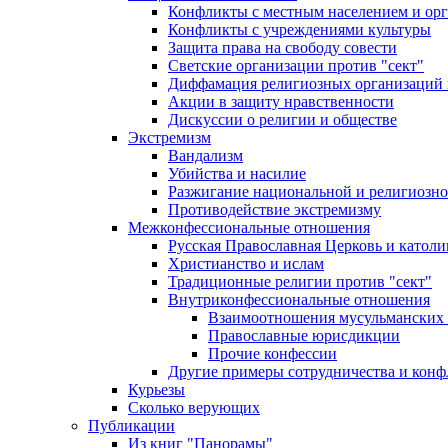
Конфликты с местным населением и ор
Конфликты с учреждениями культуры
Защита права на свободу совести
Светские организации против "сект"
Диффамация религиозных организаций
Акции в защиту нравственности
Дискуссии о религии и обществе
Экстремизм
Вандализм
Убийства и насилие
Разжигание национальной и религиозно
Противодействие экстремизму
Межконфессиональные отношения
Русская Православная Церковь и католи
Христианство и ислам
Традиционные религии против "сект"
Внутриконфессиональные отношения
Взаимоотношения мусульманских 
Православные юрисдикции
Прочие конфессии
Другие примеры сотрудничества и конф
Курьезы
Сколько верующих
Публикации
Из книг "Панорамы"