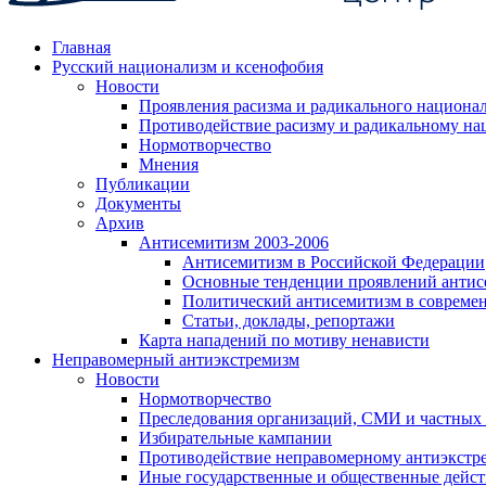
Главная
Русский национализм и ксенофобия
Новости
Проявления расизма и радикального национа
Противодействие расизму и радикальному на
Нормотворчество
Мнения
Публикации
Документы
Архив
Антисемитизм 2003-2006
Антисемитизм в Российской Федерации
Основные тенденции проявлений антис
Политический антисемитизм в совреме
Статьи, доклады, репортажи
Карта нападений по мотиву ненависти
Неправомерный антиэкстремизм
Новости
Нормотворчество
Преследования организаций, СМИ и частных
Избирательные кампании
Противодействие неправомерному антиэкстр
Иные государственные и общественные дейст