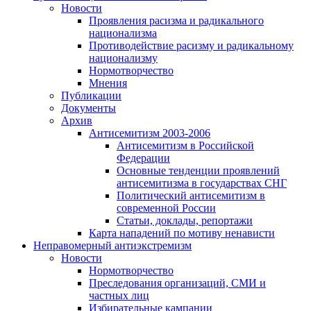
Новости
Проявления расизма и радикального
национализма
Противодействие расизму и радикальному
национализму
Нормотворчество
Мнения
Публикации
Документы
Архив
Антисемитизм 2003-2006
Антисемитизм в Российской
Федерации
Основные тенденции проявлений
антисемитизма в государствах СНГ
Политический антисемитизм в
современной России
Статьи, доклады, репортажи
Карта нападений по мотиву ненависти
Неправомерный антиэкстремизм
Новости
Нормотворчество
Преследования организаций, СМИ и
частных лиц
Избирательные кампании