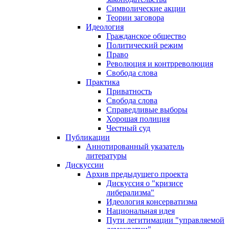
Символические акции
Теории заговора
Идеология
Гражданское общество
Политический режим
Право
Революция и контрреволюция
Свобода слова
Практика
Приватность
Свобода слова
Справедливые выборы
Хорошая полиция
Честный суд
Публикации
Аннотированный указатель
литературы
Дискуссии
Архив предыдущего проекта
Дискуссия о "кризисе
либерализма"
Идеология консерватизма
Национальная идея
Пути легитимации "управляемой