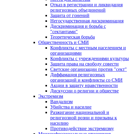
Отказ в регистрации и ликвидация
религиозных объединений
Защита от гонений
Негосударственная дискриминация
Дискриминация и борьба с
"сектантами"
Теоретическая борьба
Общественность и СМИ
Конфликты с местным населением и
организациями
Конфликты с учреждениями культуры
Защита права на свободу совести
Светские организации против "сект"
Диффамация религиозных
организаций и конфликты со СМИ
Акции в защиту нравственности
Дискуссии о религии и обществе
Экстремизм
Вандализм
Убийства и насилие
Разжигание национальной и
религиозной розни и призывы к
насилию
Противодействие экстремизму
Межконфессиональные отношения