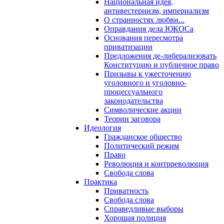
Национальная идея,
антивестернизм, империализм
О странностях любви...
Оправдания дела ЮКОСа
Основания пересмотра
приватизации
Предложения де-либерализовать
Конституцию и публичное право
Призывы к ужесточению
уголовного и уголовно-
процессуального
законодательства
Символические акции
Теории заговора
Идеология
Гражданское общество
Политический режим
Право
Революция и контрреволюция
Свобода слова
Практика
Приватность
Свобода слова
Справедливые выборы
Хорошая полиция