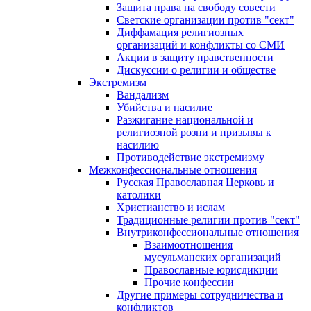
Защита права на свободу совести
Светские организации против "сект"
Диффамация религиозных
организаций и конфликты со СМИ
Акции в защиту нравственности
Дискуссии о религии и обществе
Экстремизм
Вандализм
Убийства и насилие
Разжигание национальной и
религиозной розни и призывы к
насилию
Противодействие экстремизму
Межконфессиональные отношения
Русская Православная Церковь и
католики
Христианство и ислам
Традиционные религии против "сект"
Внутриконфессиональные отношения
Взаимоотношения
мусульманских организаций
Православные юрисдикции
Прочие конфессии
Другие примеры сотрудничества и
конфликтов