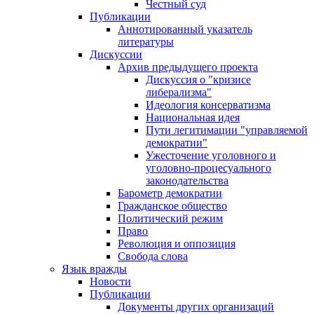
Честный суд
Публикации
Аннотированный указатель
литературы
Дискуссии
Архив предыдущего проекта
Дискуссия о "кризисе
либерализма"
Идеология консерватизма
Национальная идея
Пути легитимации "управляемой
демократии"
Ужесточение уголовного и
уголовно-процесуального
законодательства
Барометр демократии
Гражданское общество
Политический режим
Право
Революция и оппозиция
Свобода слова
Язык вражды
Новости
Публикации
Документы других организаций