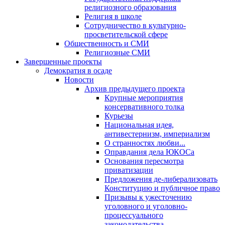
религиозного образования
Религия в школе
Сотрудничество в культурно-
просветительской сфере
Общественность и СМИ
Религиозные СМИ
Завершенные проекты
Демократия в осаде
Новости
Архив предыдущего проекта
Крупные мероприятия
консервативного толка
Курьезы
Национальная идея,
антивестернизм, империализм
О странностях любви...
Оправдания дела ЮКОСа
Основания пересмотра
приватизации
Предложения де-либерализовать
Конституцию и публичное право
Призывы к ужесточению
уголовного и уголовно-
процессуального
законодательства