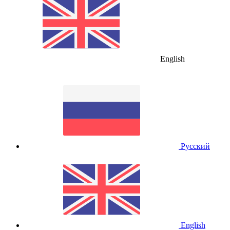
English
Русский
English