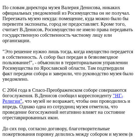
По словам директора музея Валерия Денисова, никаких
официальных уведомлений из Росимущества он не получал.
Переезжать музею некуда: помещение, куда можно было бы
перевезти экспонаты, город не предоставляет. Кроме того,
считает В.Денисов, Росимущество не имело права передавать
государственную собственность частному лицу или
организации.
"Это решение нужно лишь тогда, когда имущество передается
в собственность. А собор был передан в безвозмездное
пользование!", - объяснили в территориальном управлении
Росимущества по Ярославской области. Там подтвердили
факт передачи собора и заверили, что руководство музея было
уведомлено.
С 2004 года в Спасо-Преображенском соборе совершаются
богослужения. В.Денисов сообщил корреспонденту
"НГ-
Религии"
, что музей не возражает, чтобы они проводились и
впредь. Однако одна из сотрудниц музея отметила, что
проведение богослужений негативно влияет на состояние
отреставрированных икон.
До сих пор, согласно договору, благотворительные
пожертвования поровну делились между собором и музеем (в