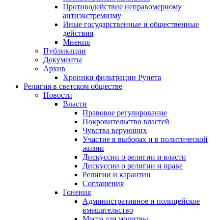
Противодействие неправомерному
антиэкстремизму
Иные государственные и общественные
действия
Мнения
Публикации
Документы
Архив
Хроники фильтрации Рунета
Религия в светском обществе
Новости
Власти
Правовое регулирование
Покровительство властей
Чувства верующих
Участие в выборах и в политической
жизни
Дискуссии о религии и власти
Дискуссии о религии и праве
Религии и карантин
Соглашения
Гонения
Административное и полицейское
вмешательство
Места для молитвы