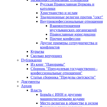
Русская Православная Церковь и
католики
Христианство и ислам
Традиционные религии против "сект"
Внутриконфессиональные отношения
Взаимоотношения
мусульманских организаций
Православные юрисдикции
Прочие конфессии
Другие примеры сотрудничества и
конфликтов
Курьезы
Сколько верующих
Публикации
Из книг "Панорамы"
Сборник "Преодолевая государственно -
конфессиональные отношения"
Статьи сборника "Пределы светскости"
Документы
Архив
Власть
Борьба с ИНН и другими
машиночитаемыми кодами
Место религии в обществе в целом