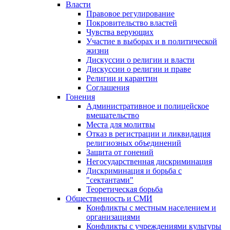
Власти
Правовое регулирование
Покровительство властей
Чувства верующих
Участие в выборах и в политической
жизни
Дискуссии о религии и власти
Дискуссии о религии и праве
Религии и карантин
Соглашения
Гонения
Административное и полицейское
вмешательство
Места для молитвы
Отказ в регистрации и ликвидация
религиозных объединений
Защита от гонений
Негосударственная дискриминация
Дискриминация и борьба с
"сектантами"
Теоретическая борьба
Общественность и СМИ
Конфликты с местным населением и
организациями
Конфликты с учреждениями культуры