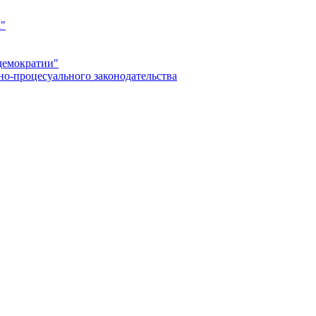
а"
демократии"
но-процесуального законодательства