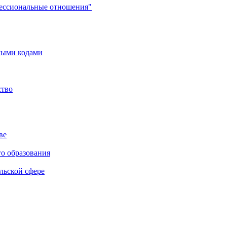
фессиональные отношения"
мыми кодами
ство
ве
го образования
льской сфере