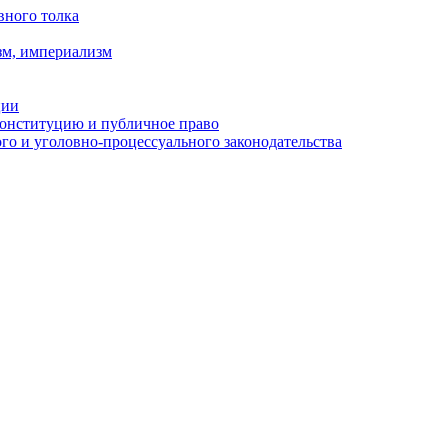
вного толка
зм, империализм
ции
Конституцию и публичное право
о и уголовно-процессуального законодательства