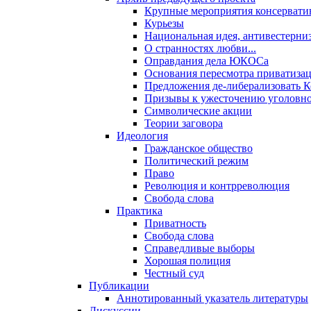
Крупные мероприятия консервати
Курьезы
Национальная идея, антивестерни
О странностях любви...
Оправдания дела ЮКОСа
Основания пересмотра приватиза
Предложения де-либерализовать 
Призывы к ужесточению уголовног
Символические акции
Теории заговора
Идеология
Гражданское общество
Политический режим
Право
Революция и контрреволюция
Свобода слова
Практика
Приватность
Свобода слова
Справедливые выборы
Хорошая полиция
Честный суд
Публикации
Аннотированный указатель литературы
Дискуссии