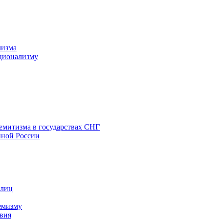
лизма
ционализму
емитизма в государствах СНГ
нной России
 лиц
емизму
вия