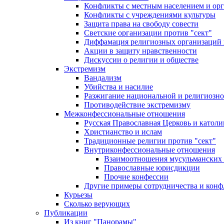
Конфликты с местным населением и ор
Конфликты с учреждениями культуры
Защита права на свободу совести
Светские организации против "сект"
Диффамация религиозных организаций
Акции в защиту нравственности
Дискуссии о религии и обществе
Экстремизм
Вандализм
Убийства и насилие
Разжигание национальной и религиозно
Противодействие экстремизму
Межконфессиональные отношения
Русская Православная Церковь и католи
Христианство и ислам
Традиционные религии против "сект"
Внутриконфессиональные отношения
Взаимоотношения мусульманских 
Православные юрисдикции
Прочие конфессии
Другие примеры сотрудничества и конф
Курьезы
Сколько верующих
Публикации
Из книг "Панорамы"