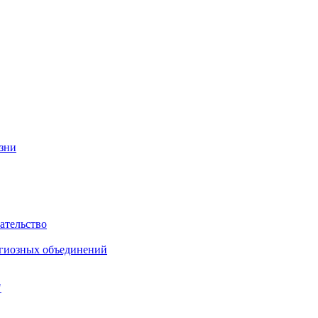
изни
ательство
игиозных объединений
"