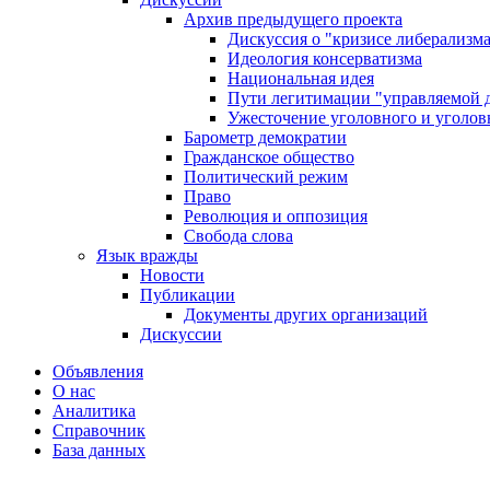
Архив предыдущего проекта
Дискуссия о "кризисе либерализм
Идеология консерватизма
Национальная идея
Пути легитимации "управляемой 
Ужесточение уголовного и уголов
Барометр демократии
Гражданское общество
Политический режим
Право
Революция и оппозиция
Свобода слова
Язык вражды
Новости
Публикации
Документы других организаций
Дискуссии
Объявления
О нас
Аналитика
Справочник
База данных