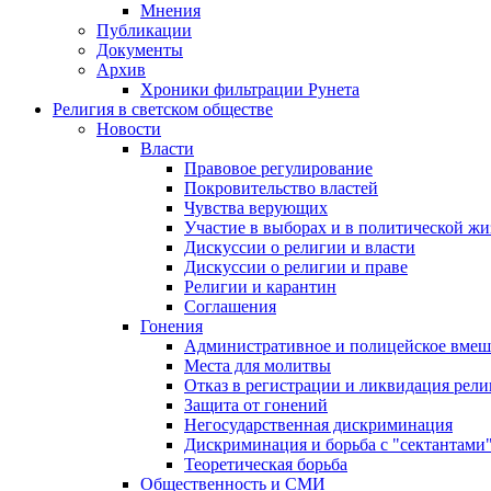
Мнения
Публикации
Документы
Архив
Хроники фильтрации Рунета
Религия в светском обществе
Новости
Власти
Правовое регулирование
Покровительство властей
Чувства верующих
Участие в выборах и в политической ж
Дискуссии о религии и власти
Дискуссии о религии и праве
Религии и карантин
Соглашения
Гонения
Административное и полицейское вмеш
Места для молитвы
Отказ в регистрации и ликвидация рел
Защита от гонений
Негосударственная дискриминация
Дискриминация и борьба с "сектантами
Теоретическая борьба
Общественность и СМИ