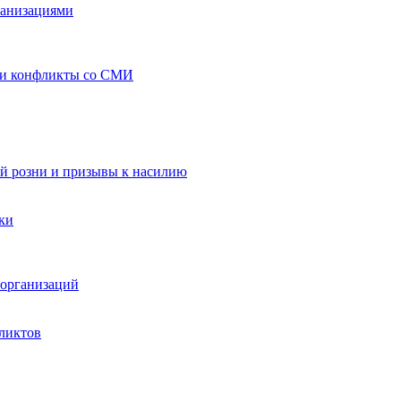
ганизациями
 и конфликты со СМИ
й розни и призывы к насилию
ки
организаций
ликтов