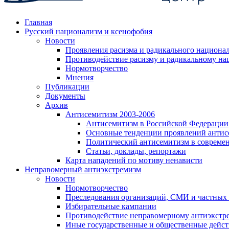
Главная
Русский национализм и ксенофобия
Новости
Проявления расизма и радикального национа
Противодействие расизму и радикальному на
Нормотворчество
Мнения
Публикации
Документы
Архив
Антисемитизм 2003-2006
Антисемитизм в Российской Федерации
Основные тенденции проявлений антис
Политический антисемитизм в совреме
Статьи, доклады, репортажи
Карта нападений по мотиву ненависти
Неправомерный антиэкстремизм
Новости
Нормотворчество
Преследования организаций, СМИ и частных
Избирательные кампании
Противодействие неправомерному антиэкстр
Иные государственные и общественные дейст