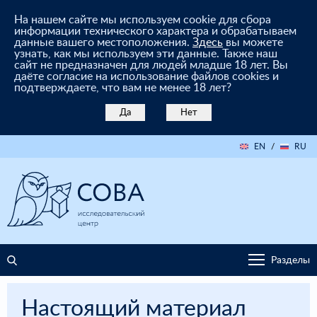
На нашем сайте мы используем cookie для сбора
информации технического характера и обрабатываем
данные вашего местоположения.
Здесь
вы можете
узнать, как мы используем эти данные. Также наш
сайт не предназначен для людей младше 18 лет. Вы
даёте согласие на использование файлов cookies и
подтверждаете, что вам не менее 18 лет?
Да
Нет
EN
/
RU
Разделы
Настоящий материал