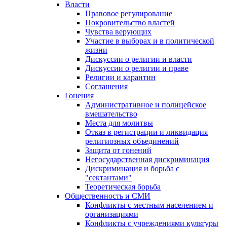
Власти
Правовое регулирование
Покровительство властей
Чувства верующих
Участие в выборах и в политической
жизни
Дискуссии о религии и власти
Дискуссии о религии и праве
Религии и карантин
Соглашения
Гонения
Административное и полицейское
вмешательство
Места для молитвы
Отказ в регистрации и ликвидация
религиозных объединений
Защита от гонений
Негосударственная дискриминация
Дискриминация и борьба с
"сектантами"
Теоретическая борьба
Общественность и СМИ
Конфликты с местным населением и
организациями
Конфликты с учреждениями культуры