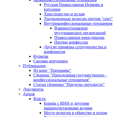
Русская Православная Церковь и
католики
Христианство и ислам
Традиционные религии против "сект"
Внутриконфессиональные отношения
Взаимоотношения
мусульманских организаций
Православные юрисдикции
Прочие конфессии
Другие примеры сотрудничества и
конфликтов
Курьезы
Сколько верующих
Публикации
Из книг "Панорамы"
Сборник "Преодолевая государственно -
конфессиональные отношения"
Статьи сборника "Пределы светскости"
Документы
Архив
Власть
Борьба с ИНН и другими
машиночитаемыми кодами
Место религии в обществе в целом