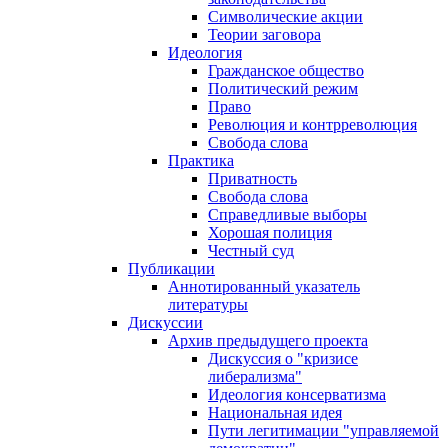
Символические акции
Теории заговора
Идеология
Гражданское общество
Политический режим
Право
Революция и контрреволюция
Свобода слова
Практика
Приватность
Свобода слова
Справедливые выборы
Хорошая полиция
Честный суд
Публикации
Аннотированный указатель
литературы
Дискуссии
Архив предыдущего проекта
Дискуссия о "кризисе
либерализма"
Идеология консерватизма
Национальная идея
Пути легитимации "управляемой