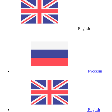
English
Русский
English