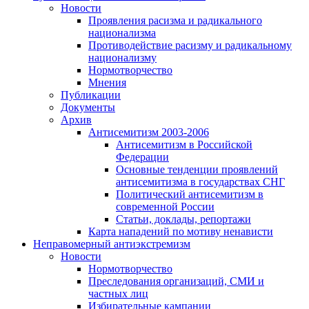
Новости
Проявления расизма и радикального
национализма
Противодействие расизму и радикальному
национализму
Нормотворчество
Мнения
Публикации
Документы
Архив
Антисемитизм 2003-2006
Антисемитизм в Российской
Федерации
Основные тенденции проявлений
антисемитизма в государствах СНГ
Политический антисемитизм в
современной России
Статьи, доклады, репортажи
Карта нападений по мотиву ненависти
Неправомерный антиэкстремизм
Новости
Нормотворчество
Преследования организаций, СМИ и
частных лиц
Избирательные кампании