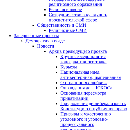
религиозного образования
Религия в школе
Сотрудничество в культурно-
просветительской сфере
Общественность и СМИ
Религиозные СМИ
Завершенные проекты
Демократия в осаде
Новости
Архив предыдущего проекта
Крупные мероприятия
консервативного толка
Курьезы
Национальная идея,
антивестернизм, империализм
О странностях любви...
Оправдания дела ЮКОСа
Основания пересмотра
приватизации
Предложения де-либерализовать
Конституцию и публичное право
Призывы к ужесточению
уголовного и уголовно-
процессуального
законодательства