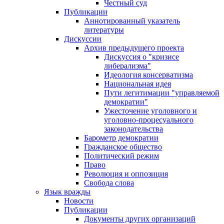
Честный суд
Публикации
Аннотированный указатель
литературы
Дискуссии
Архив предыдущего проекта
Дискуссия о "кризисе
либерализма"
Идеология консерватизма
Национальная идея
Пути легитимации "управляемой
демократии"
Ужесточение уголовного и
уголовно-процесуального
законодательства
Барометр демократии
Гражданское общество
Политический режим
Право
Революция и оппозиция
Свобода слова
Язык вражды
Новости
Публикации
Документы других организаций