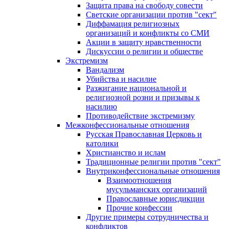
Защита права на свободу совести
Светские организации против "сект"
Диффамация религиозных
организаций и конфликты со СМИ
Акции в защиту нравственности
Дискуссии о религии и обществе
Экстремизм
Вандализм
Убийства и насилие
Разжигание национальной и
религиозной розни и призывы к
насилию
Противодействие экстремизму
Межконфессиональные отношения
Русская Православная Церковь и
католики
Христианство и ислам
Традиционные религии против "сект"
Внутриконфессиональные отношения
Взаимоотношения
мусульманских организаций
Православные юрисдикции
Прочие конфессии
Другие примеры сотрудничества и
конфликтов