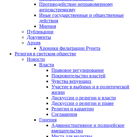
Противодействие неправомерному
антиэкстремизму
Иные государственные и общественные
действия
Мнения
Публикации
Документы
Архив
Хроники фильтрации Рунета
Религия в светском обществе
Новости
Власти
Правовое регулирование
Покровительство властей
Чувства верующих
Участие в выборах и в политической
жизни
Дискуссии о религии и власти
Дискуссии о религии и праве
Религии и карантин
Соглашения
Гонения
Административное и полицейское
вмешательство
Места для молитвы