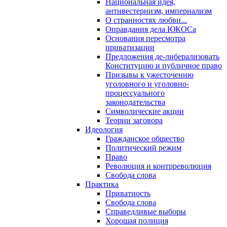
Национальная идея,
антивестернизм, империализм
О странностях любви...
Оправдания дела ЮКОСа
Основания пересмотра
приватизации
Предложения де-либерализовать
Конституцию и публичное право
Призывы к ужесточению
уголовного и уголовно-
процессуального
законодательства
Символические акции
Теории заговора
Идеология
Гражданское общество
Политический режим
Право
Революция и контрреволюция
Свобода слова
Практика
Приватность
Свобода слова
Справедливые выборы
Хорошая полиция