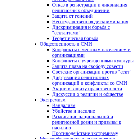
Отказ в регистрации и ликвидация
религиозных объединений
Защита от гонений
Негосударственная дискриминация
Дискриминация и борьба с
"сектантами"
Теоретическая борьба
Общественность и СМИ
Конфликты с местным населением и
организациями
Конфликты с учреждениями культуры
Защита права на свободу совести
Светские организации против "сект"
Диффамация религиозных
организаций и конфликты со СМИ
Акции в защиту нравственности
Дискуссии о религии и обществе
Экстремизм
Вандализм
Убийства и насилие
Разжигание национальной и
религиозной розни и призывы к
насилию
Противодействие экстремизму
Межконфессиональные отношения