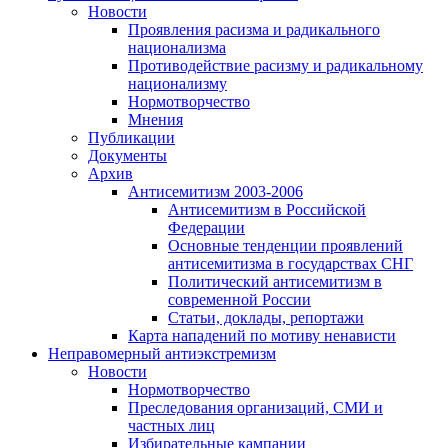
Новости
Проявления расизма и радикального
национализма
Противодействие расизму и радикальному
национализму
Нормотворчество
Мнения
Публикации
Документы
Архив
Антисемитизм 2003-2006
Антисемитизм в Российской
Федерации
Основные тенденции проявлений
антисемитизма в государствах СНГ
Политический антисемитизм в
современной России
Статьи, доклады, репортажи
Карта нападений по мотиву ненависти
Неправомерный антиэкстремизм
Новости
Нормотворчество
Преследования организаций, СМИ и
частных лиц
Избирательные кампании