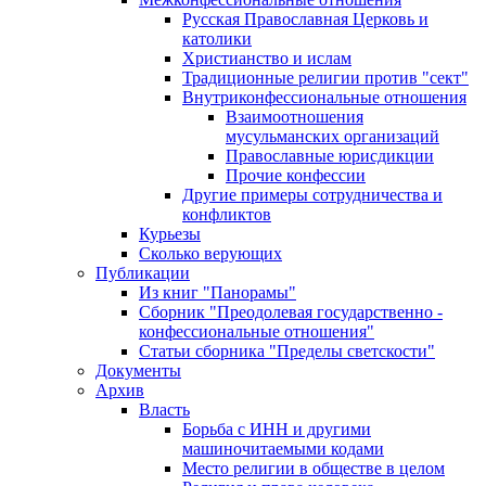
Русская Православная Церковь и
католики
Христианство и ислам
Традиционные религии против "сект"
Внутриконфессиональные отношения
Взаимоотношения
мусульманских организаций
Православные юрисдикции
Прочие конфессии
Другие примеры сотрудничества и
конфликтов
Курьезы
Сколько верующих
Публикации
Из книг "Панорамы"
Сборник "Преодолевая государственно -
конфессиональные отношения"
Статьи сборника "Пределы светскости"
Документы
Архив
Власть
Борьба с ИНН и другими
машиночитаемыми кодами
Место религии в обществе в целом