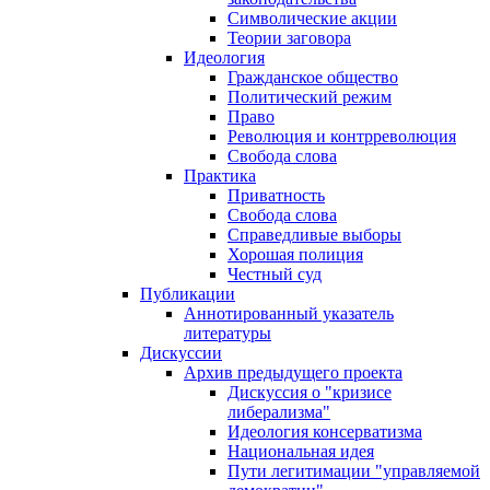
Символические акции
Теории заговора
Идеология
Гражданское общество
Политический режим
Право
Революция и контрреволюция
Свобода слова
Практика
Приватность
Свобода слова
Справедливые выборы
Хорошая полиция
Честный суд
Публикации
Аннотированный указатель
литературы
Дискуссии
Архив предыдущего проекта
Дискуссия о "кризисе
либерализма"
Идеология консерватизма
Национальная идея
Пути легитимации "управляемой