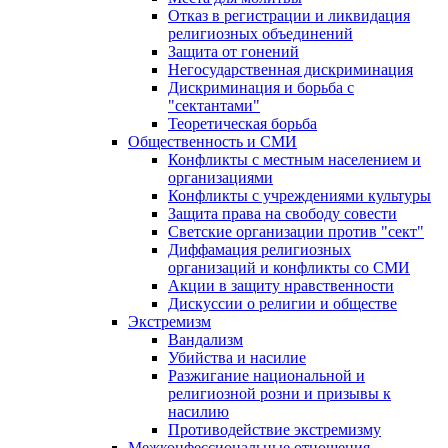
Отказ в регистрации и ликвидация
религиозных объединений
Защита от гонений
Негосударственная дискриминация
Дискриминация и борьба с
"сектантами"
Теоретическая борьба
Общественность и СМИ
Конфликты с местным населением и
организациями
Конфликты с учреждениями культуры
Защита права на свободу совести
Светские организации против "сект"
Диффамация религиозных
организаций и конфликты со СМИ
Акции в защиту нравственности
Дискуссии о религии и обществе
Экстремизм
Вандализм
Убийства и насилие
Разжигание национальной и
религиозной розни и призывы к
насилию
Противодействие экстремизму
Межконфессиональные отношения