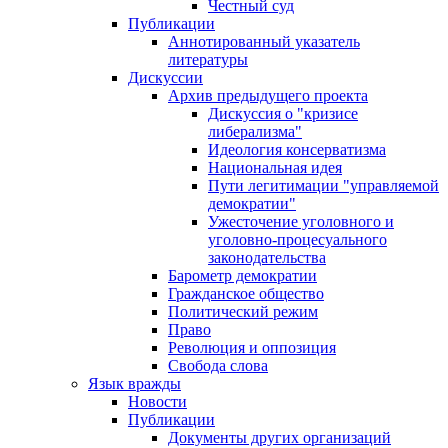
Честный суд
Публикации
Аннотированный указатель
литературы
Дискуссии
Архив предыдущего проекта
Дискуссия о "кризисе
либерализма"
Идеология консерватизма
Национальная идея
Пути легитимации "управляемой
демократии"
Ужесточение уголовного и
уголовно-процесуального
законодательства
Барометр демократии
Гражданское общество
Политический режим
Право
Революция и оппозиция
Свобода слова
Язык вражды
Новости
Публикации
Документы других организаций