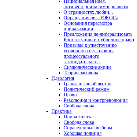
Национальная идея,
антивестернизм, империализм
О странностях любви...
Оправдания дела ЮКОСа
Основания пересмотра
приватизации
Предложения де-либерализовать
Конституцию и публичное право
Призывы к ужесточению
уголовного и уголовно-
процессуального
законодательства
Символические акции
Теории заговора
Идеология
Гражданское общество
Политический режим
Право
Революция и контрреволюция
Свобода слова
Практика
Приватность
Свобода слова
Справедливые выборы
Хорошая полиция