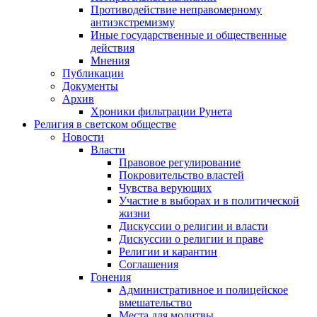
Противодействие неправомерному
антиэкстремизму
Иные государственные и общественные
действия
Мнения
Публикации
Документы
Архив
Хроники фильтрации Рунета
Религия в светском обществе
Новости
Власти
Правовое регулирование
Покровительство властей
Чувства верующих
Участие в выборах и в политической
жизни
Дискуссии о религии и власти
Дискуссии о религии и праве
Религии и карантин
Соглашения
Гонения
Административное и полицейское
вмешательство
Места для молитвы