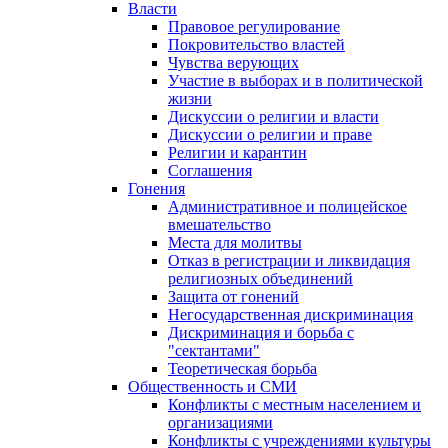
Власти
Правовое регулирование
Покровительство властей
Чувства верующих
Участие в выборах и в политической
жизни
Дискуссии о религии и власти
Дискуссии о религии и праве
Религии и карантин
Соглашения
Гонения
Административное и полицейское
вмешательство
Места для молитвы
Отказ в регистрации и ликвидация
религиозных объединений
Защита от гонений
Негосударственная дискриминация
Дискриминация и борьба с
"сектантами"
Теоретическая борьба
Общественность и СМИ
Конфликты с местным населением и
организациями
Конфликты с учреждениями культуры