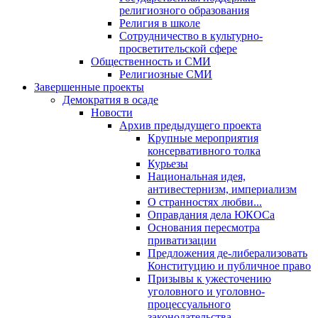
религиозного образования
Религия в школе
Сотрудничество в культурно-
просветительской сфере
Общественность и СМИ
Религиозные СМИ
Завершенные проекты
Демократия в осаде
Новости
Архив предыдущего проекта
Крупные мероприятия
консервативного толка
Курьезы
Национальная идея,
антивестернизм, империализм
О странностях любви...
Оправдания дела ЮКОСа
Основания пересмотра
приватизации
Предложения де-либерализовать
Конституцию и публичное право
Призывы к ужесточению
уголовного и уголовно-
процессуального
законодательства