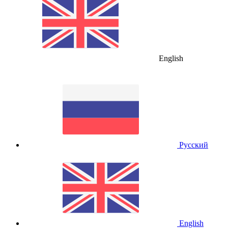
English
Русский
English