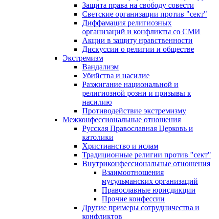
Защита права на свободу совести
Светские организации против "сект"
Диффамация религиозных
организаций и конфликты со СМИ
Акции в защиту нравственности
Дискуссии о религии и обществе
Экстремизм
Вандализм
Убийства и насилие
Разжигание национальной и
религиозной розни и призывы к
насилию
Противодействие экстремизму
Межконфессиональные отношения
Русская Православная Церковь и
католики
Христианство и ислам
Традиционные религии против "сект"
Внутриконфессиональные отношения
Взаимоотношения
мусульманских организаций
Православные юрисдикции
Прочие конфессии
Другие примеры сотрудничества и
конфликтов