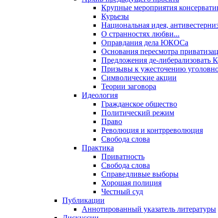
Крупные мероприятия консервати
Курьезы
Национальная идея, антивестерни
О странностях любви...
Оправдания дела ЮКОСа
Основания пересмотра приватиза
Предложения де-либерализовать 
Призывы к ужесточению уголовног
Символические акции
Теории заговора
Идеология
Гражданское общество
Политический режим
Право
Революция и контрреволюция
Свобода слова
Практика
Приватность
Свобода слова
Справедливые выборы
Хорошая полиция
Честный суд
Публикации
Аннотированный указатель литературы
Дискуссии