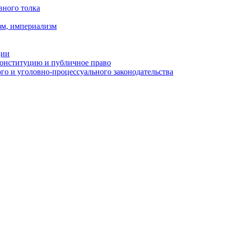
вного толка
зм, империализм
ции
Конституцию и публичное право
о и уголовно-процессуального законодательства