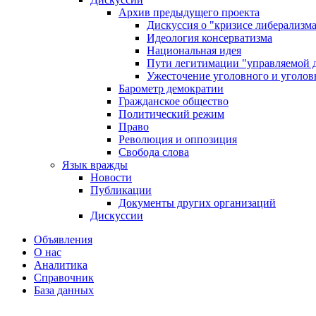
Архив предыдущего проекта
Дискуссия о "кризисе либерализм
Идеология консерватизма
Национальная идея
Пути легитимации "управляемой 
Ужесточение уголовного и уголов
Барометр демократии
Гражданское общество
Политический режим
Право
Революция и оппозиция
Свобода слова
Язык вражды
Новости
Публикации
Документы других организаций
Дискуссии
Объявления
О нас
Аналитика
Справочник
База данных