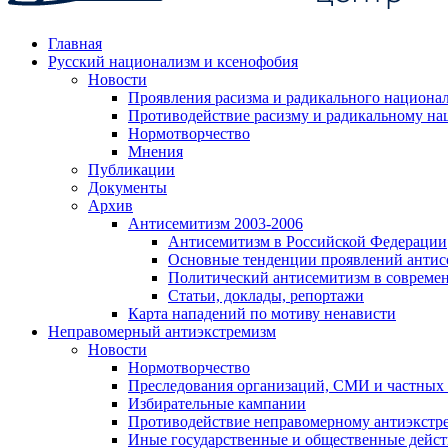
Главная
Русский национализм и ксенофобия
Новости
Проявления расизма и радикального национа
Противодействие расизму и радикальному на
Нормотворчество
Мнения
Публикации
Документы
Архив
Антисемитизм 2003-2006
Антисемитизм в Российской Федерации
Основные тенденции проявлений антис
Политический антисемитизм в совреме
Статьи, доклады, репортажи
Карта нападений по мотиву ненависти
Неправомерный антиэкстремизм
Новости
Нормотворчество
Преследования организаций, СМИ и частных
Избирательные кампании
Противодействие неправомерному антиэкстр
Иные государственные и общественные дейст