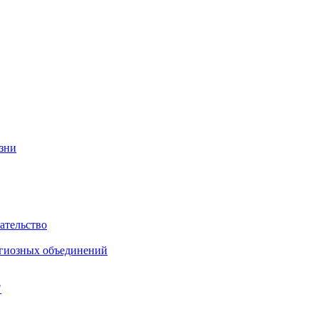
изни
ательство
игиозных объединений
"