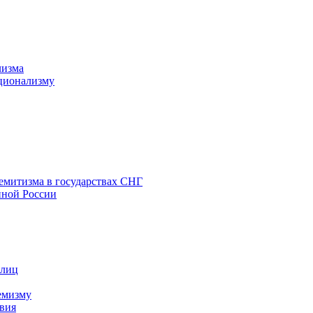
лизма
ционализму
емитизма в государствах СНГ
нной России
 лиц
емизму
вия