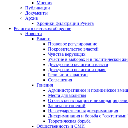
Мнения
Публикации
Документы
Архив
Хроники фильтрации Рунета
Религия в светском обществе
Новости
Власти
Правовое регулирование
Покровительство властей
Чувства верующих
Участие в выборах и в политической ж
Дискуссии о религии и власти
Дискуссии о религии и праве
Религии и карантин
Соглашения
Гонения
Административное и полицейское вмеш
Места для молитвы
Отказ в регистрации и ликвидация рел
Защита от гонений
Негосударственная дискриминация
Дискриминация и борьба с "сектантами
Теоретическая борьба
Общественность и СМИ