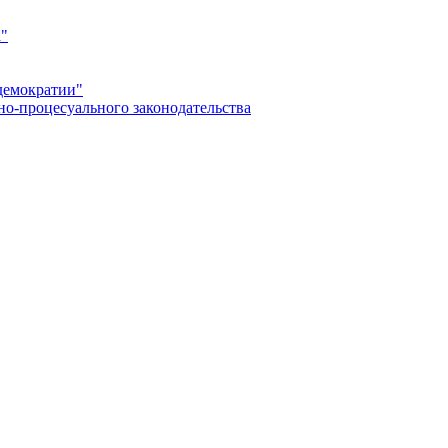
а"
демократии"
но-процесуального законодательства