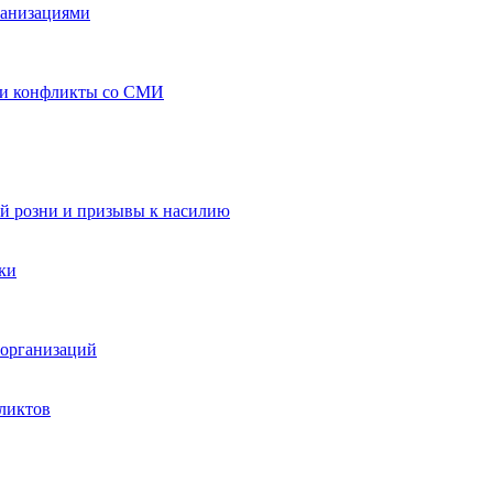
ганизациями
 и конфликты со СМИ
й розни и призывы к насилию
ки
организаций
ликтов