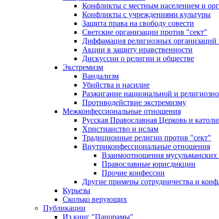
Конфликты с местным населением и ор
Конфликты с учреждениями культуры
Защита права на свободу совести
Светские организации против "сект"
Диффамация религиозных организаций
Акции в защиту нравственности
Дискуссии о религии и обществе
Экстремизм
Вандализм
Убийства и насилие
Разжигание национальной и религиозно
Противодействие экстремизму
Межконфессиональные отношения
Русская Православная Церковь и католи
Христианство и ислам
Традиционные религии против "сект"
Внутриконфессиональные отношения
Взаимоотношения мусульманских 
Православные юрисдикции
Прочие конфессии
Другие примеры сотрудничества и конф
Курьезы
Сколько верующих
Публикации
Из книг "Панорамы"