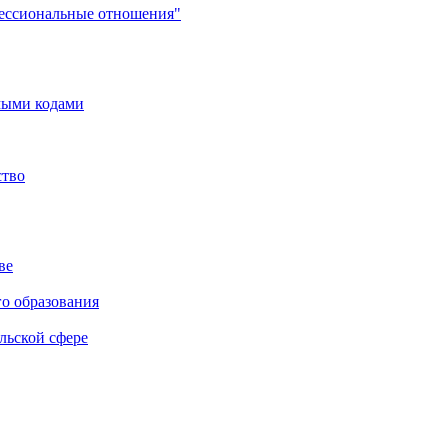
фессиональные отношения"
мыми кодами
ство
ве
го образования
льской сфере