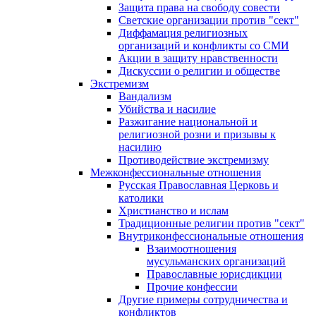
Защита права на свободу совести
Светские организации против "сект"
Диффамация религиозных
организаций и конфликты со СМИ
Акции в защиту нравственности
Дискуссии о религии и обществе
Экстремизм
Вандализм
Убийства и насилие
Разжигание национальной и
религиозной розни и призывы к
насилию
Противодействие экстремизму
Межконфессиональные отношения
Русская Православная Церковь и
католики
Христианство и ислам
Традиционные религии против "сект"
Внутриконфессиональные отношения
Взаимоотношения
мусульманских организаций
Православные юрисдикции
Прочие конфессии
Другие примеры сотрудничества и
конфликтов