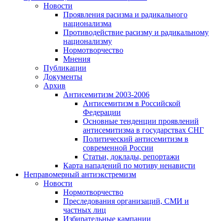
Новости
Проявления расизма и радикального
национализма
Противодействие расизму и радикальному
национализму
Нормотворчество
Мнения
Публикации
Документы
Архив
Антисемитизм 2003-2006
Антисемитизм в Российской
Федерации
Основные тенденции проявлений
антисемитизма в государствах СНГ
Политический антисемитизм в
современной России
Статьи, доклады, репортажи
Карта нападений по мотиву ненависти
Неправомерный антиэкстремизм
Новости
Нормотворчество
Преследования организаций, СМИ и
частных лиц
Избирательные кампании