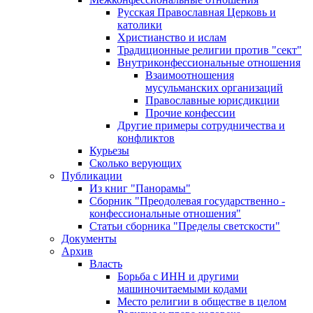
Русская Православная Церковь и
католики
Христианство и ислам
Традиционные религии против "сект"
Внутриконфессиональные отношения
Взаимоотношения
мусульманских организаций
Православные юрисдикции
Прочие конфессии
Другие примеры сотрудничества и
конфликтов
Курьезы
Сколько верующих
Публикации
Из книг "Панорамы"
Сборник "Преодолевая государственно -
конфессиональные отношения"
Статьи сборника "Пределы светскости"
Документы
Архив
Власть
Борьба с ИНН и другими
машиночитаемыми кодами
Место религии в обществе в целом