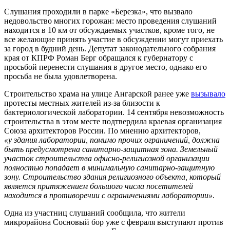
Слушания проходили в парке «Березка», что вызвало
недовольство многих горожан: место проведения слушаний
находится в 10 км от обсуждаемых участков, кроме того, не
все желающие принять участие в обсуждении могут приехать
за город в будний день. Депутат законодательного собрания
края от КПРФ Роман Берг обращался к губернатору с
просьбой перенести слушания в другое место, однако его
просьба не была удовлетворена.
Строительство храма на улице Ангарской ранее уже
вызывало
протесты местных жителей из-за близости к
бактериологической лаборатории. 14 сентября невозможность
строительства в этом месте подтвердила краевая организация
Союза архитекторов России. По мнению архитекторов,
«у здания лаборатории, помимо прочих ограничений, должна
быть предусмотрена санитарно-защитная зона. Земельный
участок строительства офисно-религиозной организации
полностью попадает в минимальную санитарно-защитную
зону. Строительство здания религиозного объекта, который
является притяжением большого числа посетителей
находится в противоречии с ограничениями лаборатории»
.
Одна из участниц слушаний сообщила, что жители
микрорайона Сосновый бор уже с февраля выступают против