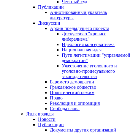
Честный суд
Публикации
Аннотированный указатель
литературы
Дискуссии
Архив предыдущего проекта
Дискуссия о "кризисе
либерализма"
Идеология консерватизма
Национальная идея
Пути легитимации "управляемой
демократии"
Ужесточение уголовного и
уголовно-процесуального
законодательства
Барометр демократии
Гражданское общество
Политический режим
Право
Революция и оппозиция
Свобода слова
Язык вражды
Новости
Публикации
Документы других организаций