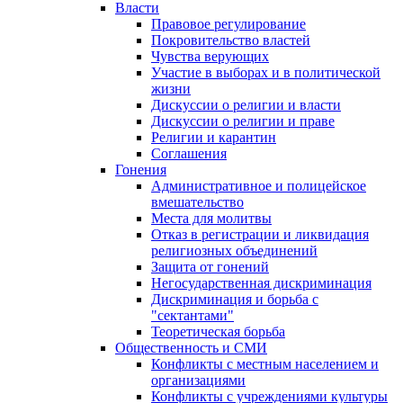
Власти
Правовое регулирование
Покровительство властей
Чувства верующих
Участие в выборах и в политической
жизни
Дискуссии о религии и власти
Дискуссии о религии и праве
Религии и карантин
Соглашения
Гонения
Административное и полицейское
вмешательство
Места для молитвы
Отказ в регистрации и ликвидация
религиозных объединений
Защита от гонений
Негосударственная дискриминация
Дискриминация и борьба с
"сектантами"
Теоретическая борьба
Общественность и СМИ
Конфликты с местным населением и
организациями
Конфликты с учреждениями культуры