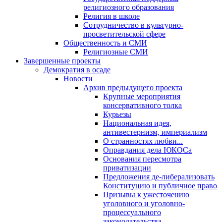
религиозного образования
Религия в школе
Сотрудничество в культурно-
просветительской сфере
Общественность и СМИ
Религиозные СМИ
Завершенные проекты
Демократия в осаде
Новости
Архив предыдущего проекта
Крупные мероприятия
консервативного толка
Курьезы
Национальная идея,
антивестернизм, империализм
О странностях любви...
Оправдания дела ЮКОСа
Основания пересмотра
приватизации
Предложения де-либерализовать
Конституцию и публичное право
Призывы к ужесточению
уголовного и уголовно-
процессуального
законодательства