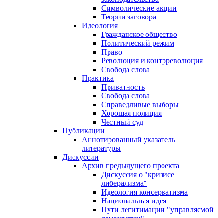
Символические акции
Теории заговора
Идеология
Гражданское общество
Политический режим
Право
Революция и контрреволюция
Свобода слова
Практика
Приватность
Свобода слова
Справедливые выборы
Хорошая полиция
Честный суд
Публикации
Аннотированный указатель
литературы
Дискуссии
Архив предыдущего проекта
Дискуссия о "кризисе
либерализма"
Идеология консерватизма
Национальная идея
Пути легитимации "управляемой