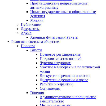
Противодействие неправомерному
антиэкстремизму
Иные государственные и общественные
действия
Мнения
Публикации
Документы
Архив
Хроники фильтрации Рунета
Религия в светском обществе
Новости
Власти
Правовое регулирование
Покровительство властей
Чувства верующих
Участие в выборах и в политической
жизни
Дискуссии о религии и власти
Дискуссии о религии и праве
Религии и карантин
Соглашения
Гонения
Административное и полицейское
вмешательство
Места для молитвы