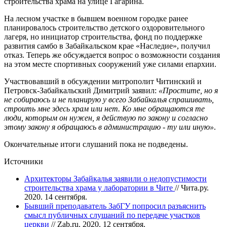
строительства храма на улице Гагарина.
На лесном участке в бывшем военном городке ранее
планировалось строительство детского оздоровительного
лагеря, но инициатор строительства, фонд по поддержке
развития самбо в Забайкальском крае «Наследие», получил
отказ. Теперь же обсуждается вопрос о возможности создания
на этом месте спортивных сооружений уже силами епархии.
Участвовавший в обсуждении митрополит Читинский и
Петровск-Забайкальский Димитрий заявил:
«Простите, но я
не собираюсь и не планирую у всего Забайкалья спрашивать,
строить мне здесь храм или нет. Ко мне обращаются те
люди, которым он нужен, я действую по закону и согласно
этому закону я обращаюсь в администрацию - ту или иную»
.
Окончательные итоги слушаний пока не подведены.
Источники
Архитекторы Забайкалья заявили о недопустимости
строительства храма у лаборатории в Чите
// Чита.ру.
2020. 14 сентября.
Бывший преподаватель ЗабГУ попросил разъяснить
смысл публичных слушаний по передаче участков
церкви
// Zab.ru. 2020. 12 сентября.