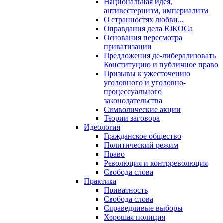
Национальная идея,
антивестернизм, империализм
О странностях любви...
Оправдания дела ЮКОСа
Основания пересмотра
приватизации
Предложения де-либерализовать
Конституцию и публичное право
Призывы к ужесточению
уголовного и уголовно-
процессуального
законодательства
Символические акции
Теории заговора
Идеология
Гражданское общество
Политический режим
Право
Революция и контрреволюция
Свобода слова
Практика
Приватность
Свобода слова
Справедливые выборы
Хорошая полиция