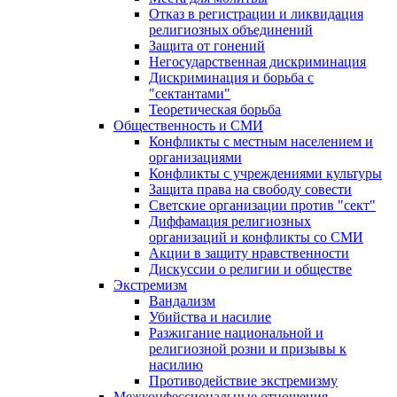
Отказ в регистрации и ликвидация
религиозных объединений
Защита от гонений
Негосударственная дискриминация
Дискриминация и борьба с
"сектантами"
Теоретическая борьба
Общественность и СМИ
Конфликты с местным населением и
организациями
Конфликты с учреждениями культуры
Защита права на свободу совести
Светские организации против "сект"
Диффамация религиозных
организаций и конфликты со СМИ
Акции в защиту нравственности
Дискуссии о религии и обществе
Экстремизм
Вандализм
Убийства и насилие
Разжигание национальной и
религиозной розни и призывы к
насилию
Противодействие экстремизму
Межконфессиональные отношения