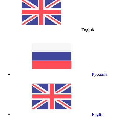
English
Русский
English