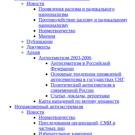
Новости
Проявления расизма и радикального
национализма
Противодействие расизму и радикальному
национализму
Нормотворчество
Мнения
Публикации
Документы
Архив
Антисемитизм 2003-2006
Антисемитизм в Российской
Федерации
Основные тенденции проявлений
антисемитизма в государствах СНГ
Политический антисемитизм в
современной России
Статьи, доклады, репортажи
Карта нападений по мотиву ненависти
Неправомерный антиэкстремизм
Новости
Нормотворчество
Преследования организаций, СМИ и
частных лиц
Избирательные кампании