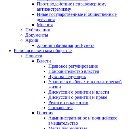
Противодействие неправомерному
антиэкстремизму
Иные государственные и общественные
действия
Мнения
Публикации
Документы
Архив
Хроники фильтрации Рунета
Религия в светском обществе
Новости
Власти
Правовое регулирование
Покровительство властей
Чувства верующих
Участие в выборах и в политической
жизни
Дискуссии о религии и власти
Дискуссии о религии и праве
Религии и карантин
Соглашения
Гонения
Административное и полицейское
вмешательство
Места для молитвы