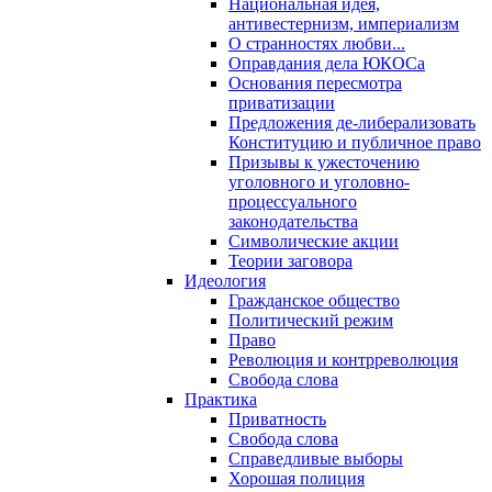
Национальная идея,
антивестернизм, империализм
О странностях любви...
Оправдания дела ЮКОСа
Основания пересмотра
приватизации
Предложения де-либерализовать
Конституцию и публичное право
Призывы к ужесточению
уголовного и уголовно-
процессуального
законодательства
Символические акции
Теории заговора
Идеология
Гражданское общество
Политический режим
Право
Революция и контрреволюция
Свобода слова
Практика
Приватность
Свобода слова
Справедливые выборы
Хорошая полиция