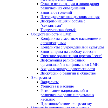
Отказ в регистрации и ликвидация
религиозных объединений
Защита от гонений
Негосударственная дискриминация
Дискриминация и борьба с
"сектантами"
Теоретическая борьба
Общественность и СМИ
Конфликты с местным населением и
организациями
Конфликты с учреждениями культуры
Защита права на свободу совести
Светские организации против "сект"
Диффамация религиозных
организаций и конфликты со СМИ
Акции в защиту нравственности
Дискуссии о религии и обществе
Экстремизм
Вандализм
Убийства и насилие
Разжигание национальной и
религиозной розни и призывы к
насилию
Противодействие экстремизму
Межконфессиональные отношения