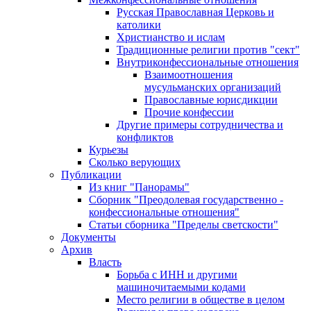
Русская Православная Церковь и
католики
Христианство и ислам
Традиционные религии против "сект"
Внутриконфессиональные отношения
Взаимоотношения
мусульманских организаций
Православные юрисдикции
Прочие конфессии
Другие примеры сотрудничества и
конфликтов
Курьезы
Сколько верующих
Публикации
Из книг "Панорамы"
Сборник "Преодолевая государственно -
конфессиональные отношения"
Статьи сборника "Пределы светскости"
Документы
Архив
Власть
Борьба с ИНН и другими
машиночитаемыми кодами
Место религии в обществе в целом