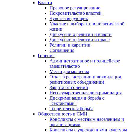
Власти
Правовое регулирование
Покровительство властей
Чувства верующих
Участие в выборах и в политической
жизни
Дискуссии о религии и власти
Дискуссии о религии и праве
Религии и карантин
Соглашения
Гонения
Административное и полицейское
вмешательство
Места для молитвы
Отказ в регистрации и ликвидация
религиозных объединений
Защита от гонений
Негосударственная дискриминация
Дискриминация и борьба с
"сектантами"
Теоретическая борьба
Общественность и СМИ
Конфликты с местным населением и
организациями
Конфликты с учреждениями культуры