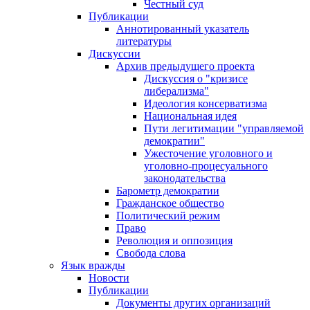
Честный суд
Публикации
Аннотированный указатель
литературы
Дискуссии
Архив предыдущего проекта
Дискуссия о "кризисе
либерализма"
Идеология консерватизма
Национальная идея
Пути легитимации "управляемой
демократии"
Ужесточение уголовного и
уголовно-процесуального
законодательства
Барометр демократии
Гражданское общество
Политический режим
Право
Революция и оппозиция
Свобода слова
Язык вражды
Новости
Публикации
Документы других организаций