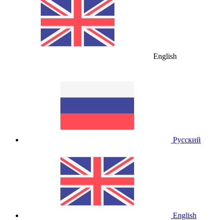
English
Русский
English