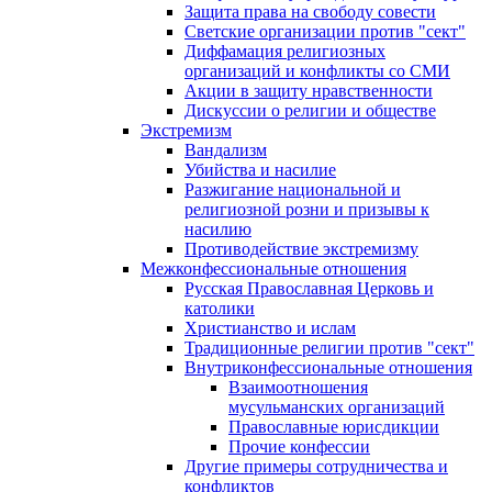
Защита права на свободу совести
Светские организации против "сект"
Диффамация религиозных
организаций и конфликты со СМИ
Акции в защиту нравственности
Дискуссии о религии и обществе
Экстремизм
Вандализм
Убийства и насилие
Разжигание национальной и
религиозной розни и призывы к
насилию
Противодействие экстремизму
Межконфессиональные отношения
Русская Православная Церковь и
католики
Христианство и ислам
Традиционные религии против "сект"
Внутриконфессиональные отношения
Взаимоотношения
мусульманских организаций
Православные юрисдикции
Прочие конфессии
Другие примеры сотрудничества и
конфликтов