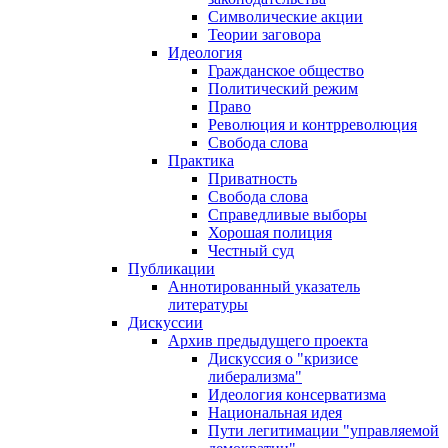
Символические акции
Теории заговора
Идеология
Гражданское общество
Политический режим
Право
Революция и контрреволюция
Свобода слова
Практика
Приватность
Свобода слова
Справедливые выборы
Хорошая полиция
Честный суд
Публикации
Аннотированный указатель
литературы
Дискуссии
Архив предыдущего проекта
Дискуссия о "кризисе
либерализма"
Идеология консерватизма
Национальная идея
Пути легитимации "управляемой