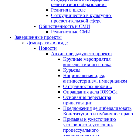
религиозного образования
Религия в школе
Сотрудничество в культурно-
просветительской сфере
Общественность и СМИ
Религиозные СМИ
Завершенные проекты
Демократия в осаде
Новости
Архив предыдущего проекта
Крупные мероприятия
консервативного толка
Курьезы
Национальная идея,
антивестернизм, империализм
О странностях любви...
Оправдания дела ЮКОСа
Основания пересмотра
приватизации
Предложения де-либерализовать
Конституцию и публичное право
Призывы к ужесточению
уголовного и уголовно-
процессуального
законодательства