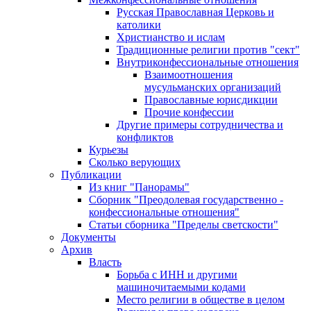
Русская Православная Церковь и
католики
Христианство и ислам
Традиционные религии против "сект"
Внутриконфессиональные отношения
Взаимоотношения
мусульманских организаций
Православные юрисдикции
Прочие конфессии
Другие примеры сотрудничества и
конфликтов
Курьезы
Сколько верующих
Публикации
Из книг "Панорамы"
Сборник "Преодолевая государственно -
конфессиональные отношения"
Статьи сборника "Пределы светскости"
Документы
Архив
Власть
Борьба с ИНН и другими
машиночитаемыми кодами
Место религии в обществе в целом