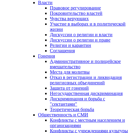
Власти
Правовое регулирование
Покровительство властей
Чувства верующих
Участие в выборах и в политической
жизни
Дискуссии о религии и власти
Дискуссии о религии и праве
Религии и карантин
Соглашения
Гонения
Административное и полицейское
вмешательство
Места для молитвы
Отказ в регистрации и ликвидация
религиозных объединений
Защита от гонений
Негосударственная дискриминация
Дискриминация и борьба с
"сектантами"
Теоретическая борьба
Общественность и СМИ
Конфликты с местным населением и
организациями
Конфликты с учреждениями культуры