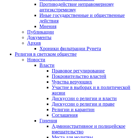
Противодействие неправомерному
антиэкстремизму
Иные государственные и общественные
действия
Мнения
Публикации
Документы
Архив
Хроники фильтрации Рунета
Религия в светском обществе
Новости
Власти
Правовое регулирование
Покровительство властей
Чувства верующих
Участие в выборах и в политической
жизни
Дискуссии о религии и власти
Дискуссии о религии и праве
Религии и карантин
Соглашения
Гонения
Административное и полицейское
вмешательство
Места для молитвы