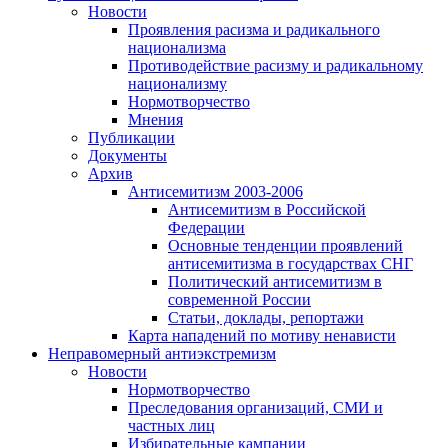
Новости
Проявления расизма и радикального
национализма
Противодействие расизму и радикальному
национализму
Нормотворчество
Мнения
Публикации
Документы
Архив
Антисемитизм 2003-2006
Антисемитизм в Российской
Федерации
Основные тенденции проявлений
антисемитизма в государствах СНГ
Политический антисемитизм в
современной России
Статьи, доклады, репортажи
Карта нападений по мотиву ненависти
Неправомерный антиэкстремизм
Новости
Нормотворчество
Преследования организаций, СМИ и
частных лиц
Избирательные кампании