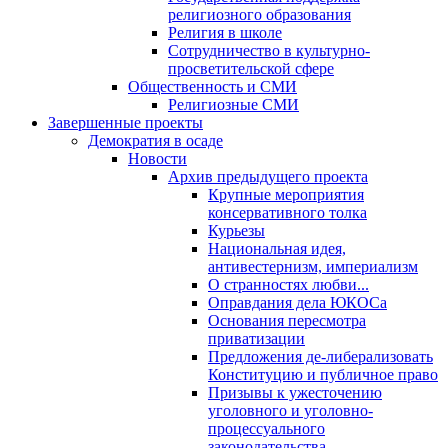
религиозного образования
Религия в школе
Сотрудничество в культурно-
просветительской сфере
Общественность и СМИ
Религиозные СМИ
Завершенные проекты
Демократия в осаде
Новости
Архив предыдущего проекта
Крупные мероприятия
консервативного толка
Курьезы
Национальная идея,
антивестернизм, империализм
О странностях любви...
Оправдания дела ЮКОСа
Основания пересмотра
приватизации
Предложения де-либерализовать
Конституцию и публичное право
Призывы к ужесточению
уголовного и уголовно-
процессуального
законодательства