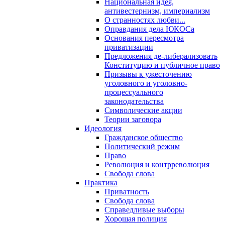
Национальная идея,
антивестернизм, империализм
О странностях любви...
Оправдания дела ЮКОСа
Основания пересмотра
приватизации
Предложения де-либерализовать
Конституцию и публичное право
Призывы к ужесточению
уголовного и уголовно-
процессуального
законодательства
Символические акции
Теории заговора
Идеология
Гражданское общество
Политический режим
Право
Революция и контрреволюция
Свобода слова
Практика
Приватность
Свобода слова
Справедливые выборы
Хорошая полиция