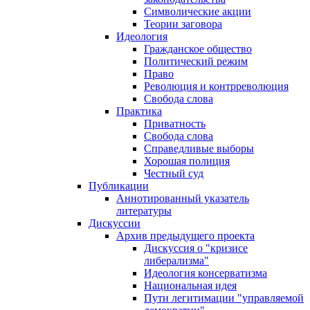
Символические акции
Теории заговора
Идеология
Гражданское общество
Политический режим
Право
Революция и контрреволюция
Свобода слова
Практика
Приватность
Свобода слова
Справедливые выборы
Хорошая полиция
Честный суд
Публикации
Аннотированный указатель
литературы
Дискуссии
Архив предыдущего проекта
Дискуссия о "кризисе
либерализма"
Идеология консерватизма
Национальная идея
Пути легитимации "управляемой