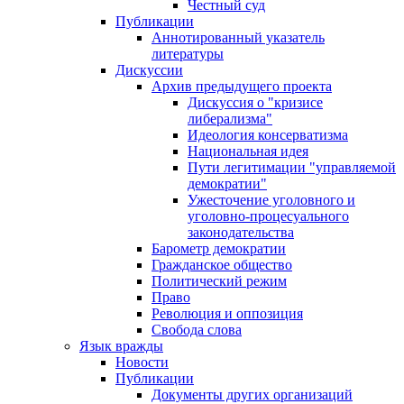
Честный суд
Публикации
Аннотированный указатель
литературы
Дискуссии
Архив предыдущего проекта
Дискуссия о "кризисе
либерализма"
Идеология консерватизма
Национальная идея
Пути легитимации "управляемой
демократии"
Ужесточение уголовного и
уголовно-процесуального
законодательства
Барометр демократии
Гражданское общество
Политический режим
Право
Революция и оппозиция
Свобода слова
Язык вражды
Новости
Публикации
Документы других организаций