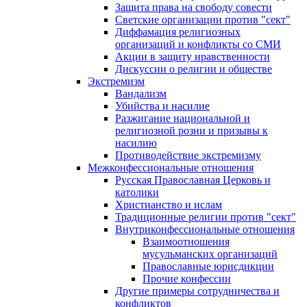
Защита права на свободу совести
Светские организации против "сект"
Диффамация религиозных
организаций и конфликты со СМИ
Акции в защиту нравственности
Дискуссии о религии и обществе
Экстремизм
Вандализм
Убийства и насилие
Разжигание национальной и
религиозной розни и призывы к
насилию
Противодействие экстремизму
Межконфессиональные отношения
Русская Православная Церковь и
католики
Христианство и ислам
Традиционные религии против "сект"
Внутриконфессиональные отношения
Взаимоотношения
мусульманских организаций
Православные юрисдикции
Прочие конфессии
Другие примеры сотрудничества и
конфликтов