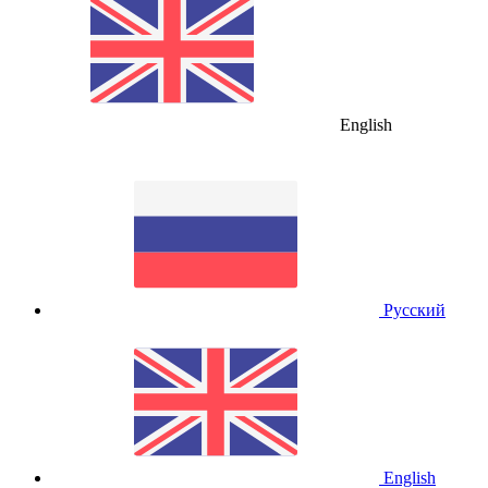
English
Русский
English