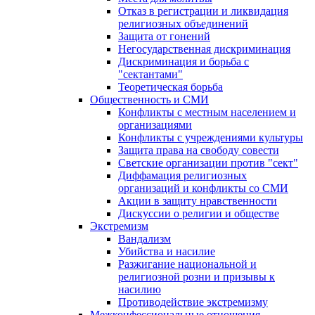
Отказ в регистрации и ликвидация
религиозных объединений
Защита от гонений
Негосударственная дискриминация
Дискриминация и борьба с
"сектантами"
Теоретическая борьба
Общественность и СМИ
Конфликты с местным населением и
организациями
Конфликты с учреждениями культуры
Защита права на свободу совести
Светские организации против "сект"
Диффамация религиозных
организаций и конфликты со СМИ
Акции в защиту нравственности
Дискуссии о религии и обществе
Экстремизм
Вандализм
Убийства и насилие
Разжигание национальной и
религиозной розни и призывы к
насилию
Противодействие экстремизму
Межконфессиональные отношения