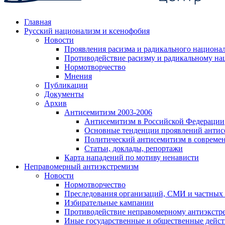
Главная
Русский национализм и ксенофобия
Новости
Проявления расизма и радикального национа
Противодействие расизму и радикальному на
Нормотворчество
Мнения
Публикации
Документы
Архив
Антисемитизм 2003-2006
Антисемитизм в Российской Федерации
Основные тенденции проявлений антис
Политический антисемитизм в совреме
Статьи, доклады, репортажи
Карта нападений по мотиву ненависти
Неправомерный антиэкстремизм
Новости
Нормотворчество
Преследования организаций, СМИ и частных
Избирательные кампании
Противодействие неправомерному антиэкстр
Иные государственные и общественные дейст