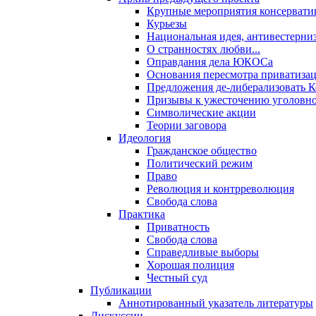
Крупные мероприятия консервати
Курьезы
Национальная идея, антивестерни
О странностях любви...
Оправдания дела ЮКОСа
Основания пересмотра приватиза
Предложения де-либерализовать 
Призывы к ужесточению уголовног
Символические акции
Теории заговора
Идеология
Гражданское общество
Политический режим
Право
Революция и контрреволюция
Свобода слова
Практика
Приватность
Свобода слова
Справедливые выборы
Хорошая полиция
Честный суд
Публикации
Аннотированный указатель литературы
Дискуссии