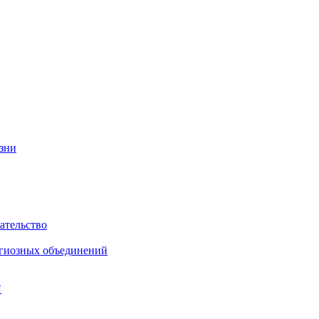
изни
ательство
игиозных объединений
"