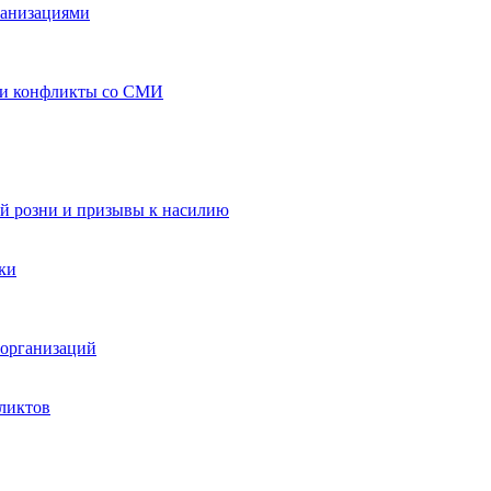
ганизациями
 и конфликты со СМИ
й розни и призывы к насилию
ки
организаций
ликтов