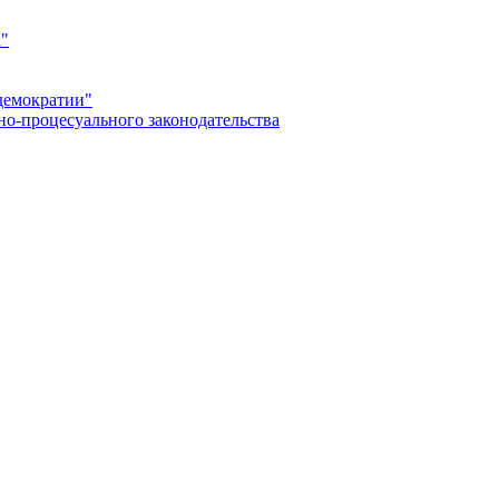
а"
демократии"
но-процесуального законодательства