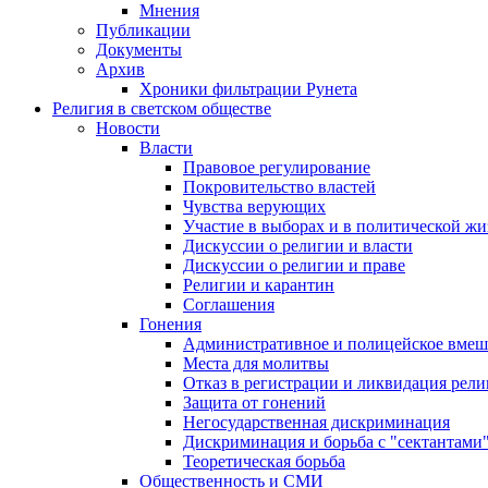
Мнения
Публикации
Документы
Архив
Хроники фильтрации Рунета
Религия в светском обществе
Новости
Власти
Правовое регулирование
Покровительство властей
Чувства верующих
Участие в выборах и в политической ж
Дискуссии о религии и власти
Дискуссии о религии и праве
Религии и карантин
Соглашения
Гонения
Административное и полицейское вмеш
Места для молитвы
Отказ в регистрации и ликвидация рел
Защита от гонений
Негосударственная дискриминация
Дискриминация и борьба с "сектантами
Теоретическая борьба
Общественность и СМИ