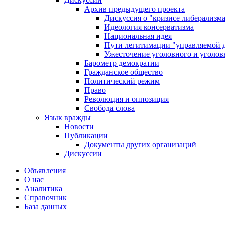
Архив предыдущего проекта
Дискуссия о "кризисе либерализм
Идеология консерватизма
Национальная идея
Пути легитимации "управляемой 
Ужесточение уголовного и уголов
Барометр демократии
Гражданское общество
Политический режим
Право
Революция и оппозиция
Свобода слова
Язык вражды
Новости
Публикации
Документы других организаций
Дискуссии
Объявления
О нас
Аналитика
Справочник
База данных