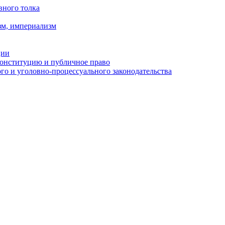
вного толка
зм, империализм
ции
Конституцию и публичное право
о и уголовно-процессуального законодательства