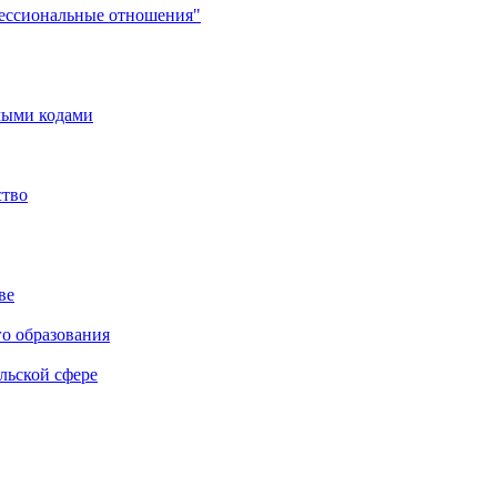
фессиональные отношения"
мыми кодами
ство
ве
го образования
льской сфере