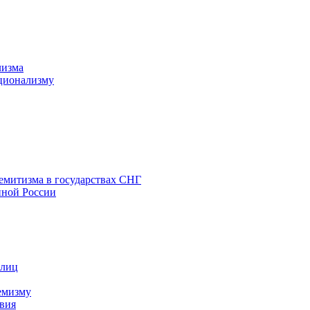
лизма
ционализму
емитизма в государствах СНГ
нной России
 лиц
емизму
вия