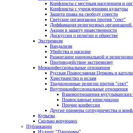
Конфликты с местным населением и ор
Конфликты с учреждениями культуры
Защита права на свободу совести
Светские организации против "сект"
Диффамация религиозных организаций
Акции в защиту нравственности
Дискуссии о религии и обществе
Экстремизм
Вандализм
Убийства и насилие
Разжигание национальной и религиозно
Противодействие экстремизму
Межконфессиональные отношения
Русская Православная Церковь и католи
Христианство и ислам
Традиционные религии против "сект"
Внутриконфессиональные отношения
Взаимоотношения мусульманских 
Православные юрисдикции
Прочие конфессии
Другие примеры сотрудничества и конф
Курьезы
Сколько верующих
Публикации
Из книг "Панорамы"