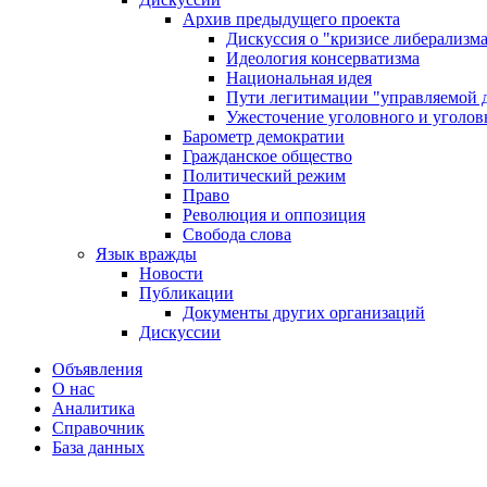
Архив предыдущего проекта
Дискуссия о "кризисе либерализм
Идеология консерватизма
Национальная идея
Пути легитимации "управляемой 
Ужесточение уголовного и уголов
Барометр демократии
Гражданское общество
Политический режим
Право
Революция и оппозиция
Свобода слова
Язык вражды
Новости
Публикации
Документы других организаций
Дискуссии
Объявления
О нас
Аналитика
Справочник
База данных