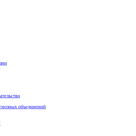
изни
ательство
игиозных объединений
"