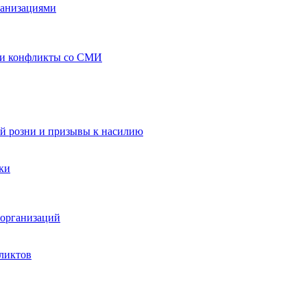
ганизациями
 и конфликты со СМИ
й розни и призывы к насилию
ки
организаций
ликтов