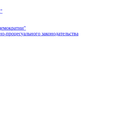
а"
демократии"
но-процесуального законодательства