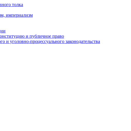
вного толка
зм, империализм
ции
Конституцию и публичное право
о и уголовно-процессуального законодательства