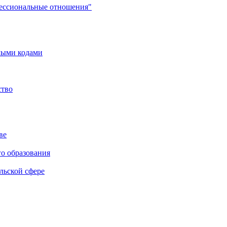
фессиональные отношения"
мыми кодами
ство
ве
го образования
льской сфере