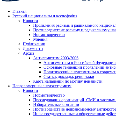
Главная
Русский национализм и ксенофобия
Новости
Проявления расизма и радикального национа
Противодействие расизму и радикальному на
Нормотворчество
Мнения
Публикации
Документы
Архив
Антисемитизм 2003-2006
Антисемитизм в Российской Федерации
Основные тенденции проявлений антис
Политический антисемитизм в совреме
Статьи, доклады, репортажи
Карта нападений по мотиву ненависти
Неправомерный антиэкстремизм
Новости
Нормотворчество
Преследования организаций, СМИ и частных
Избирательные кампании
Противодействие неправомерному антиэкстр
Иные государственные и общественные дейст