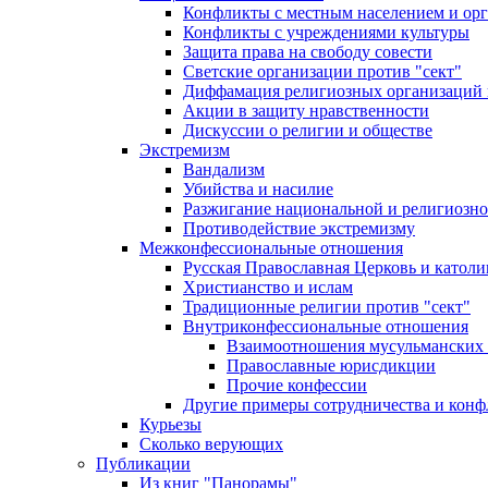
Конфликты с местным населением и ор
Конфликты с учреждениями культуры
Защита права на свободу совести
Светские организации против "сект"
Диффамация религиозных организаций
Акции в защиту нравственности
Дискуссии о религии и обществе
Экстремизм
Вандализм
Убийства и насилие
Разжигание национальной и религиозно
Противодействие экстремизму
Межконфессиональные отношения
Русская Православная Церковь и католи
Христианство и ислам
Традиционные религии против "сект"
Внутриконфессиональные отношения
Взаимоотношения мусульманских 
Православные юрисдикции
Прочие конфессии
Другие примеры сотрудничества и конф
Курьезы
Сколько верующих
Публикации
Из книг "Панорамы"