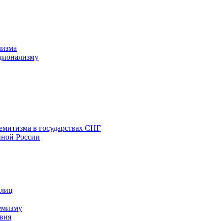
лизма
ционализму
емитизма в государствах СНГ
нной России
 лиц
емизму
вия