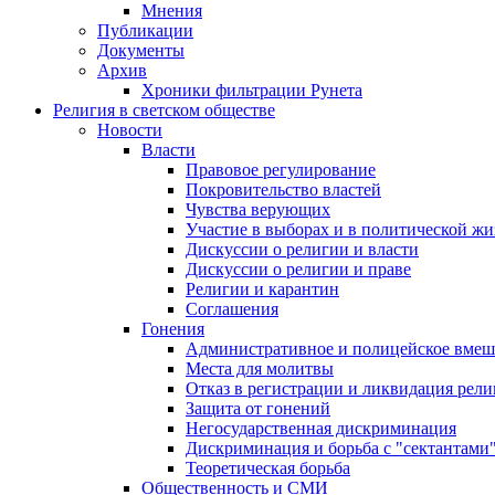
Мнения
Публикации
Документы
Архив
Хроники фильтрации Рунета
Религия в светском обществе
Новости
Власти
Правовое регулирование
Покровительство властей
Чувства верующих
Участие в выборах и в политической ж
Дискуссии о религии и власти
Дискуссии о религии и праве
Религии и карантин
Соглашения
Гонения
Административное и полицейское вмеш
Места для молитвы
Отказ в регистрации и ликвидация рел
Защита от гонений
Негосударственная дискриминация
Дискриминация и борьба с "сектантами
Теоретическая борьба
Общественность и СМИ