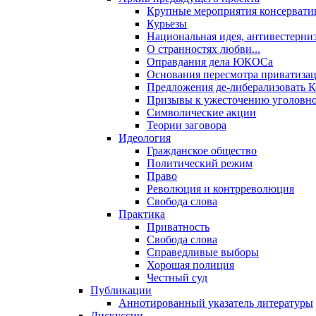
Крупные мероприятия консервати
Курьезы
Национальная идея, антивестерни
О странностях любви...
Оправдания дела ЮКОСа
Основания пересмотра приватиза
Предложения де-либерализовать 
Призывы к ужесточению уголовног
Символические акции
Теории заговора
Идеология
Гражданское общество
Политический режим
Право
Революция и контрреволюция
Свобода слова
Практика
Приватность
Свобода слова
Справедливые выборы
Хорошая полиция
Честный суд
Публикации
Аннотированный указатель литературы
Дискуссии