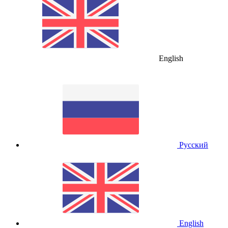
English
Русский
English