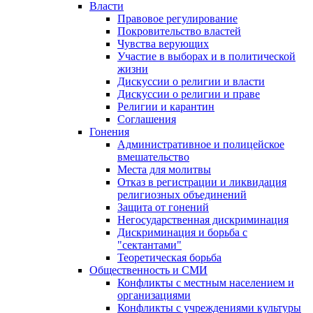
Власти
Правовое регулирование
Покровительство властей
Чувства верующих
Участие в выборах и в политической
жизни
Дискуссии о религии и власти
Дискуссии о религии и праве
Религии и карантин
Соглашения
Гонения
Административное и полицейское
вмешательство
Места для молитвы
Отказ в регистрации и ликвидация
религиозных объединений
Защита от гонений
Негосударственная дискриминация
Дискриминация и борьба с
"сектантами"
Теоретическая борьба
Общественность и СМИ
Конфликты с местным населением и
организациями
Конфликты с учреждениями культуры