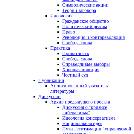
Символические акции
Теории заговора
Идеология
Гражданское общество
Политический режим
Право
Революция и контрреволюция
Свобода слова
Практика
Приватность
Свобода слова
Справедливые выборы
Хорошая полиция
Честный суд
Публикации
Аннотированный указатель
литературы
Дискуссии
Архив предыдущего проекта
Дискуссия о "кризисе
либерализма"
Идеология консерватизма
Национальная идея
Пути легитимации "управляемой