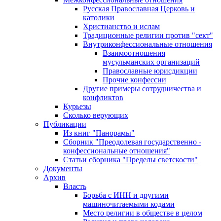
Русская Православная Церковь и
католики
Христианство и ислам
Традиционные религии против "сект"
Внутриконфессиональные отношения
Взаимоотношения
мусульманских организаций
Православные юрисдикции
Прочие конфессии
Другие примеры сотрудничества и
конфликтов
Курьезы
Сколько верующих
Публикации
Из книг "Панорамы"
Сборник "Преодолевая государственно -
конфессиональные отношения"
Статьи сборника "Пределы светскости"
Документы
Архив
Власть
Борьба с ИНН и другими
машиночитаемыми кодами
Место религии в обществе в целом