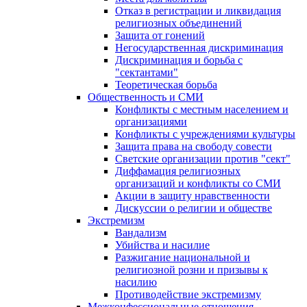
Отказ в регистрации и ликвидация
религиозных объединений
Защита от гонений
Негосударственная дискриминация
Дискриминация и борьба с
"сектантами"
Теоретическая борьба
Общественность и СМИ
Конфликты с местным населением и
организациями
Конфликты с учреждениями культуры
Защита права на свободу совести
Светские организации против "сект"
Диффамация религиозных
организаций и конфликты со СМИ
Акции в защиту нравственности
Дискуссии о религии и обществе
Экстремизм
Вандализм
Убийства и насилие
Разжигание национальной и
религиозной розни и призывы к
насилию
Противодействие экстремизму
Межконфессиональные отношения