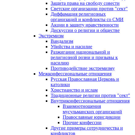
Защита права на свободу совести
Светские организации против "сект"
Диффамация религиозных
организаций и конфликты со СМИ
Акции в защиту нравственности
Дискуссии о религии и обществе
Экстремизм
Вандализм
Убийства и насилие
Разжигание национальной и
религиозной розни и призывы к
насилию
Противодействие экстремизму
Межконфессиональные отношения
Русская Православная Церковь и
католики
Христианство и ислам
Традиционные религии против "сект"
Внутриконфессиональные отношения
Взаимоотношения
мусульманских организаций
Православные юрисдикции
Прочие конфессии
Другие примеры сотрудничества и
конфликтов