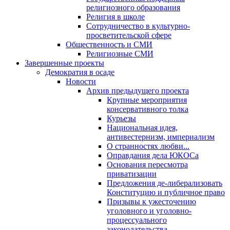
религиозного образования
Религия в школе
Сотрудничество в культурно-
просветительской сфере
Общественность и СМИ
Религиозные СМИ
Завершенные проекты
Демократия в осаде
Новости
Архив предыдущего проекта
Крупные мероприятия
консервативного толка
Курьезы
Национальная идея,
антивестернизм, империализм
О странностях любви...
Оправдания дела ЮКОСа
Основания пересмотра
приватизации
Предложения де-либерализовать
Конституцию и публичное право
Призывы к ужесточению
уголовного и уголовно-
процессуального
законодательства