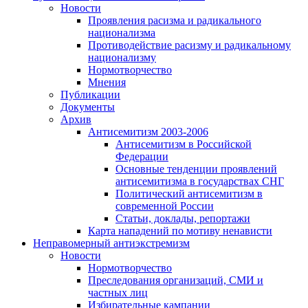
Новости
Проявления расизма и радикального
национализма
Противодействие расизму и радикальному
национализму
Нормотворчество
Мнения
Публикации
Документы
Архив
Антисемитизм 2003-2006
Антисемитизм в Российской
Федерации
Основные тенденции проявлений
антисемитизма в государствах СНГ
Политический антисемитизм в
современной России
Статьи, доклады, репортажи
Карта нападений по мотиву ненависти
Неправомерный антиэкстремизм
Новости
Нормотворчество
Преследования организаций, СМИ и
частных лиц
Избирательные кампании