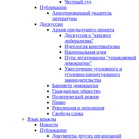
Честный суд
Публикации
Аннотированный указатель
литературы
Дискуссии
Архив предыдущего проекта
Дискуссия о "кризисе
либерализма"
Идеология консерватизма
Национальная идея
Пути легитимации "управляемой
демократии"
Ужесточение уголовного и
уголовно-процесуального
законодательства
Барометр демократии
Гражданское общество
Политический режим
Право
Революция и оппозиция
Свобода слова
Язык вражды
Новости
Публикации
Документы других организаций