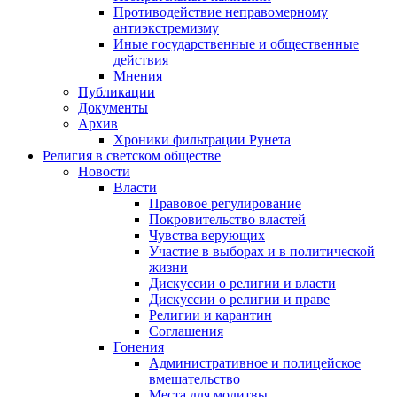
Противодействие неправомерному
антиэкстремизму
Иные государственные и общественные
действия
Мнения
Публикации
Документы
Архив
Хроники фильтрации Рунета
Религия в светском обществе
Новости
Власти
Правовое регулирование
Покровительство властей
Чувства верующих
Участие в выборах и в политической
жизни
Дискуссии о религии и власти
Дискуссии о религии и праве
Религии и карантин
Соглашения
Гонения
Административное и полицейское
вмешательство
Места для молитвы