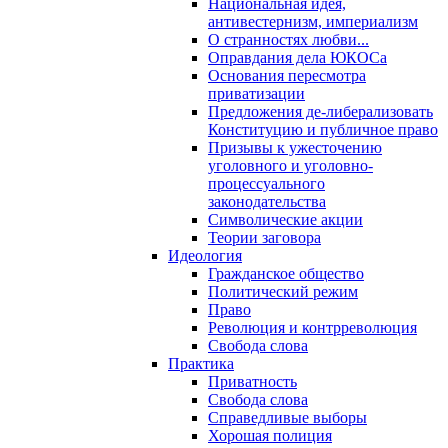
Национальная идея,
антивестернизм, империализм
О странностях любви...
Оправдания дела ЮКОСа
Основания пересмотра
приватизации
Предложения де-либерализовать
Конституцию и публичное право
Призывы к ужесточению
уголовного и уголовно-
процессуального
законодательства
Символические акции
Теории заговора
Идеология
Гражданское общество
Политический режим
Право
Революция и контрреволюция
Свобода слова
Практика
Приватность
Свобода слова
Справедливые выборы
Хорошая полиция