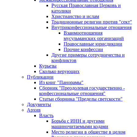
Русская Православная Церковь и
католики
Христианство и ислам
Традиционные религии против "сект"
Внутриконфессиональные отношения
Взаимоотношения
мусульманских организаций
Православные юрисдикции
Прочие конфессии
Другие примеры сотрудничества и
конфликтов
Курьезы
Сколько верующих
Публикации
Из книг "Панорамы"
Сборник "Преодолевая государственно -
конфессиональные отношения"
Статьи сборника "Пределы светскости"
Документы
Архив
Власть
Борьба с ИНН и другими
машиночитаемыми кодами
Место религии в обществе в целом