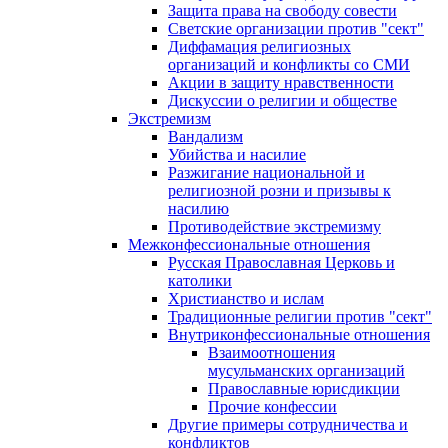
Защита права на свободу совести
Светские организации против "сект"
Диффамация религиозных
организаций и конфликты со СМИ
Акции в защиту нравственности
Дискуссии о религии и обществе
Экстремизм
Вандализм
Убийства и насилие
Разжигание национальной и
религиозной розни и призывы к
насилию
Противодействие экстремизму
Межконфессиональные отношения
Русская Православная Церковь и
католики
Христианство и ислам
Традиционные религии против "сект"
Внутриконфессиональные отношения
Взаимоотношения
мусульманских организаций
Православные юрисдикции
Прочие конфессии
Другие примеры сотрудничества и
конфликтов