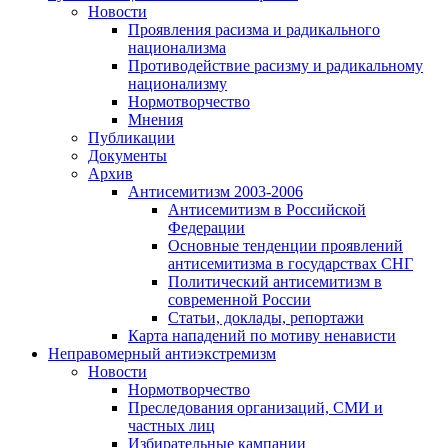
Новости
Проявления расизма и радикального
национализма
Противодействие расизму и радикальному
национализму
Нормотворчество
Мнения
Публикации
Документы
Архив
Антисемитизм 2003-2006
Антисемитизм в Российской
Федерации
Основные тенденции проявлений
антисемитизма в государствах СНГ
Политический антисемитизм в
современной России
Статьи, доклады, репортажи
Карта нападений по мотиву ненависти
Неправомерный антиэкстремизм
Новости
Нормотворчество
Преследования организаций, СМИ и
частных лиц
Избирательные кампании