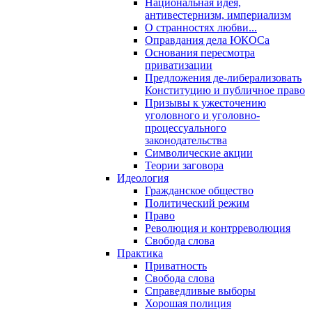
Национальная идея,
антивестернизм, империализм
О странностях любви...
Оправдания дела ЮКОСа
Основания пересмотра
приватизации
Предложения де-либерализовать
Конституцию и публичное право
Призывы к ужесточению
уголовного и уголовно-
процессуального
законодательства
Символические акции
Теории заговора
Идеология
Гражданское общество
Политический режим
Право
Революция и контрреволюция
Свобода слова
Практика
Приватность
Свобода слова
Справедливые выборы
Хорошая полиция