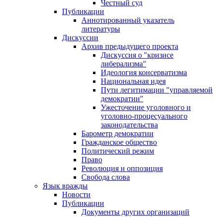
Честный суд
Публикации
Аннотированный указатель
литературы
Дискуссии
Архив предыдущего проекта
Дискуссия о "кризисе
либерализма"
Идеология консерватизма
Национальная идея
Пути легитимации "управляемой
демократии"
Ужесточение уголовного и
уголовно-процесуального
законодательства
Барометр демократии
Гражданское общество
Политический режим
Право
Революция и оппозиция
Свобода слова
Язык вражды
Новости
Публикации
Документы других организаций