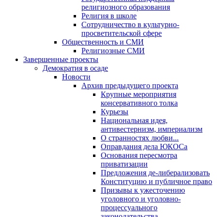
религиозного образования
Религия в школе
Сотрудничество в культурно-
просветительской сфере
Общественность и СМИ
Религиозные СМИ
Завершенные проекты
Демократия в осаде
Новости
Архив предыдущего проекта
Крупные мероприятия
консервативного толка
Курьезы
Национальная идея,
антивестернизм, империализм
О странностях любви...
Оправдания дела ЮКОСа
Основания пересмотра
приватизации
Предложения де-либерализовать
Конституцию и публичное право
Призывы к ужесточению
уголовного и уголовно-
процессуального
законодательства