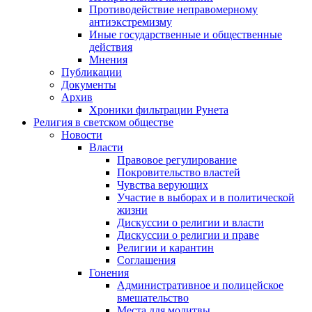
Противодействие неправомерному
антиэкстремизму
Иные государственные и общественные
действия
Мнения
Публикации
Документы
Архив
Хроники фильтрации Рунета
Религия в светском обществе
Новости
Власти
Правовое регулирование
Покровительство властей
Чувства верующих
Участие в выборах и в политической
жизни
Дискуссии о религии и власти
Дискуссии о религии и праве
Религии и карантин
Соглашения
Гонения
Административное и полицейское
вмешательство
Места для молитвы