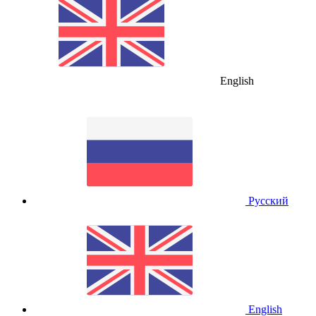
English
Русский
English