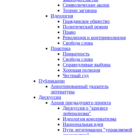
Символические акции
Теории заговора
Идеология
Гражданское общество
Политический режим
Право
Революция и контрреволюция
Свобода слова
Практика
Приватность
Свобода слова
Справедливые выборы
Хорошая полиция
Честный суд
Публикации
Аннотированный указатель
литературы
Дискуссии
Архив предыдущего проекта
Дискуссия о "кризисе
либерализма"
Идеология консерватизма
Национальная идея
Пути легитимации "управляемой