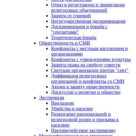
Отказ в регистрации и ликвидация
религиозных объединений
Защита от гонений
Негосударственная дискриминация
Дискриминация и борьба с
"сектантами"
Теоретическая борьба
Общественность и СМИ
Конфликты с местным населением и
организациями
Конфликты с учреждениями культуры
Защита права на свободу совести
Светские организации против "сект"
Диффамация религиозных
организаций и конфликты со СМИ
Акции в защиту нравственности
Дискуссии о религии и обществе
Экстремизм
Вандализм
Убийства и насилие
Разжигание национальной и
религиозной розни и призывы к
насилию
Противодействие экстремизму
Межконфессиональные отношения