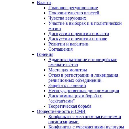
Власти
Правовое регулирование
Покровительство властей
Чувства верующих
Участие в выборах и в политической
жизни
Дискуссии о религии и власти
Дискуссии о религии и праве
Религии и карантин
Соглашения
Гонения
Административное и полицейское
вмешательство
Места для молитвы
Отказ в регистрации и ликвидация
религиозных объединений
Защита от гонений
Негосударственная дискриминация
Дискриминация и борьба с
"сектантами"
Теоретическая борьба
Общественность и СМИ
Конфликты с местным населением и
организациями
Конфликты с учреждениями культуры