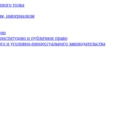
вного толка
зм, империализм
ции
Конституцию и публичное право
о и уголовно-процессуального законодательства