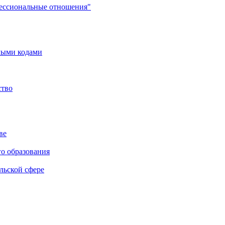
фессиональные отношения"
мыми кодами
ство
ве
го образования
льской сфере