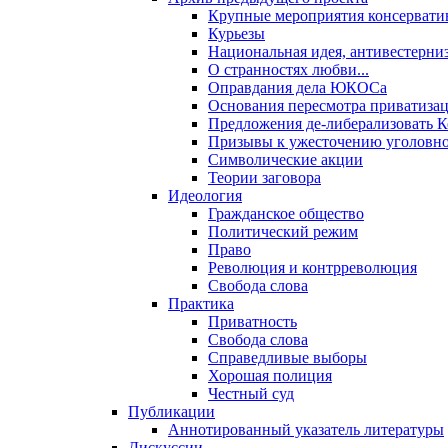
Крупные мероприятия консервати
Курьезы
Национальная идея, антивестерни
О странностях любви...
Оправдания дела ЮКОСа
Основания пересмотра приватиза
Предложения де-либерализовать 
Призывы к ужесточению уголовног
Символические акции
Теории заговора
Идеология
Гражданское общество
Политический режим
Право
Революция и контрреволюция
Свобода слова
Практика
Приватность
Свобода слова
Справедливые выборы
Хорошая полиция
Честный суд
Публикации
Аннотированный указатель литературы
Дискуссии