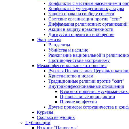
Конфликты с местным населением и ор
Конфликты с учреждениями культуры
Защита права на свободу совести
Светские организации против "сект"
Диффамация религиозных организаций
Акции в защиту нравственности
Дискуссии о религии и обществе
Экстремизм
Вандализм
Убийства и насилие
Разжигание национальной и религиозно
Противодействие экстремизму
Межконфессиональные отношения
Русская Православная Церковь и католи
Христианство и ислам
Традиционные религии против "сект"
Внутриконфессиональные отношения
Взаимоотношения мусульманских 
Православные юрисдикции
Прочие конфессии
Другие примеры сотрудничества и конф
Курьезы
Сколько верующих
Публикации
Из книг "Панорамы"