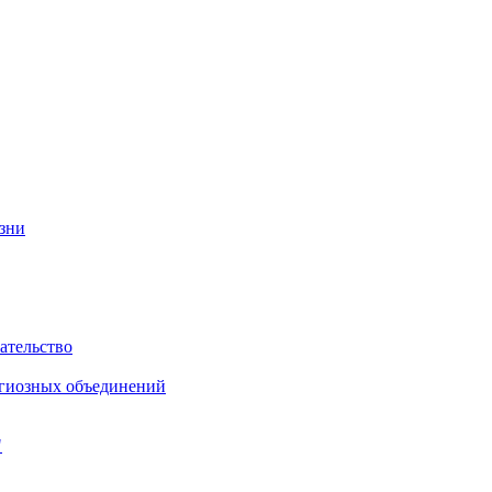
изни
ательство
игиозных объединений
"