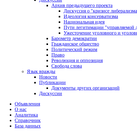
Архив предыдущего проекта
Дискуссия о "кризисе либерализм
Идеология консерватизма
Национальная идея
Пути легитимации "управляемой 
Ужесточение уголовного и уголов
Барометр демократии
Гражданское общество
Политический режим
Право
Революция и оппозиция
Свобода слова
Язык вражды
Новости
Публикации
Документы других организаций
Дискуссии
Объявления
О нас
Аналитика
Справочник
База данных