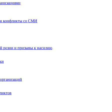
ганизациями
 и конфликты со СМИ
й розни и призывы к насилию
ки
организаций
ликтов