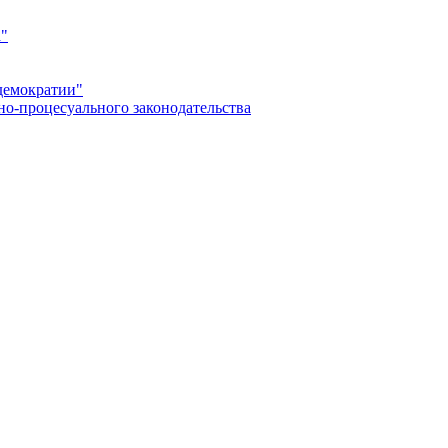
а"
демократии"
но-процесуального законодательства