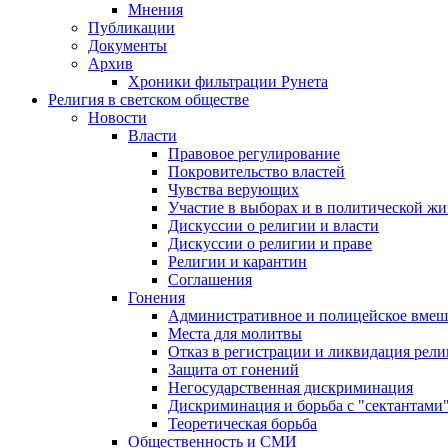
Мнения
Публикации
Документы
Архив
Хроники фильтрации Рунета
Религия в светском обществе
Новости
Власти
Правовое регулирование
Покровительство властей
Чувства верующих
Участие в выборах и в политической ж
Дискуссии о религии и власти
Дискуссии о религии и праве
Религии и карантин
Соглашения
Гонения
Административное и полицейское вмеш
Места для молитвы
Отказ в регистрации и ликвидация рел
Защита от гонений
Негосударственная дискриминация
Дискриминация и борьба с "сектантами
Теоретическая борьба
Общественность и СМИ