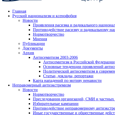
Главная
Русский национализм и ксенофобия
Новости
Проявления расизма и радикального национа
Противодействие расизму и радикальному на
Нормотворчество
Мнения
Публикации
Документы
Архив
Антисемитизм 2003-2006
Антисемитизм в Российской Федерации
Основные тенденции проявлений антис
Политический антисемитизм в совреме
Статьи, доклады, репортажи
Карта нападений по мотиву ненависти
Неправомерный антиэкстремизм
Новости
Нормотворчество
Преследования организаций, СМИ и частных
Избирательные кампании
Противодействие неправомерному антиэкстр
Иные государственные и общественные дейст