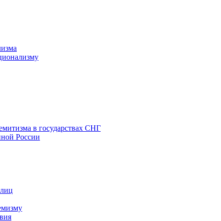
лизма
ционализму
емитизма в государствах СНГ
нной России
 лиц
емизму
вия