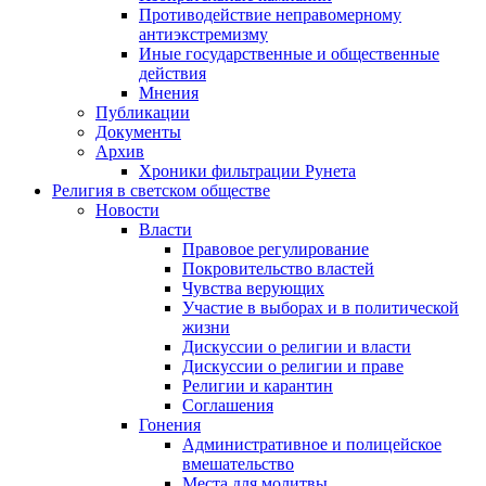
Противодействие неправомерному
антиэкстремизму
Иные государственные и общественные
действия
Мнения
Публикации
Документы
Архив
Хроники фильтрации Рунета
Религия в светском обществе
Новости
Власти
Правовое регулирование
Покровительство властей
Чувства верующих
Участие в выборах и в политической
жизни
Дискуссии о религии и власти
Дискуссии о религии и праве
Религии и карантин
Соглашения
Гонения
Административное и полицейское
вмешательство
Места для молитвы