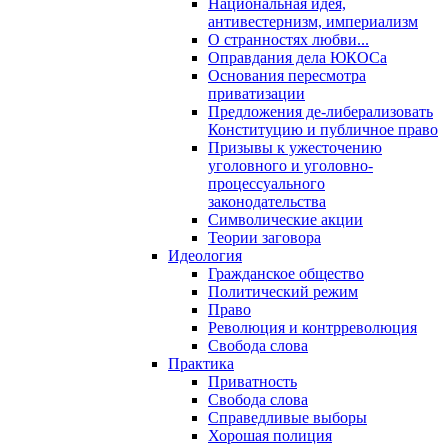
Национальная идея,
антивестернизм, империализм
О странностях любви...
Оправдания дела ЮКОСа
Основания пересмотра
приватизации
Предложения де-либерализовать
Конституцию и публичное право
Призывы к ужесточению
уголовного и уголовно-
процессуального
законодательства
Символические акции
Теории заговора
Идеология
Гражданское общество
Политический режим
Право
Революция и контрреволюция
Свобода слова
Практика
Приватность
Свобода слова
Справедливые выборы
Хорошая полиция