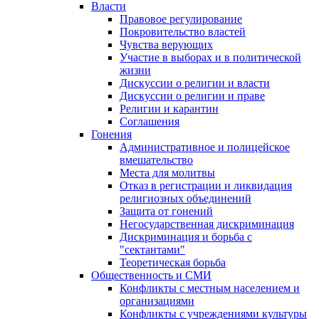
Власти
Правовое регулирование
Покровительство властей
Чувства верующих
Участие в выборах и в политической
жизни
Дискуссии о религии и власти
Дискуссии о религии и праве
Религии и карантин
Соглашения
Гонения
Административное и полицейское
вмешательство
Места для молитвы
Отказ в регистрации и ликвидация
религиозных объединений
Защита от гонений
Негосударственная дискриминация
Дискриминация и борьба с
"сектантами"
Теоретическая борьба
Общественность и СМИ
Конфликты с местным населением и
организациями
Конфликты с учреждениями культуры