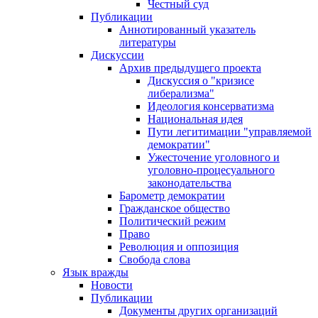
Честный суд
Публикации
Аннотированный указатель
литературы
Дискуссии
Архив предыдущего проекта
Дискуссия о "кризисе
либерализма"
Идеология консерватизма
Национальная идея
Пути легитимации "управляемой
демократии"
Ужесточение уголовного и
уголовно-процесуального
законодательства
Барометр демократии
Гражданское общество
Политический режим
Право
Революция и оппозиция
Свобода слова
Язык вражды
Новости
Публикации
Документы других организаций