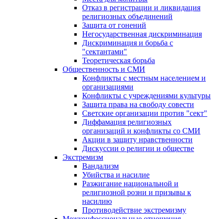
Отказ в регистрации и ликвидация
религиозных объединений
Защита от гонений
Негосударственная дискриминация
Дискриминация и борьба с
"сектантами"
Теоретическая борьба
Общественность и СМИ
Конфликты с местным населением и
организациями
Конфликты с учреждениями культуры
Защита права на свободу совести
Светские организации против "сект"
Диффамация религиозных
организаций и конфликты со СМИ
Акции в защиту нравственности
Дискуссии о религии и обществе
Экстремизм
Вандализм
Убийства и насилие
Разжигание национальной и
религиозной розни и призывы к
насилию
Противодействие экстремизму
Межконфессиональные отношения