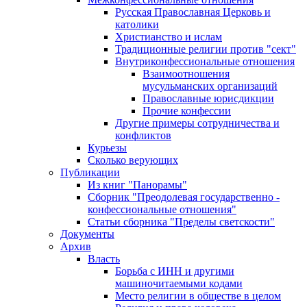
Русская Православная Церковь и
католики
Христианство и ислам
Традиционные религии против "сект"
Внутриконфессиональные отношения
Взаимоотношения
мусульманских организаций
Православные юрисдикции
Прочие конфессии
Другие примеры сотрудничества и
конфликтов
Курьезы
Сколько верующих
Публикации
Из книг "Панорамы"
Сборник "Преодолевая государственно -
конфессиональные отношения"
Статьи сборника "Пределы светскости"
Документы
Архив
Власть
Борьба с ИНН и другими
машиночитаемыми кодами
Место религии в обществе в целом