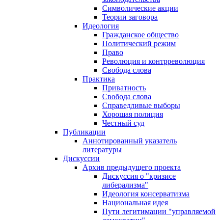
Символические акции
Теории заговора
Идеология
Гражданское общество
Политический режим
Право
Революция и контрреволюция
Свобода слова
Практика
Приватность
Свобода слова
Справедливые выборы
Хорошая полиция
Честный суд
Публикации
Аннотированный указатель
литературы
Дискуссии
Архив предыдущего проекта
Дискуссия о "кризисе
либерализма"
Идеология консерватизма
Национальная идея
Пути легитимации "управляемой