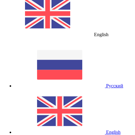
English
Русский
English