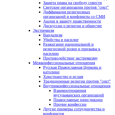
Защита права на свободу совести
Светские организации против "сект"
Диффамация религиозных
организаций и конфликты со СМИ
Акции в защиту нравственности
Дискуссии о религии и обществе
Экстремизм
Вандализм
Убийства и насилие
Разжигание национальной и
религиозной розни и призывы к
насилию
Противодействие экстремизму
Межконфессиональные отношения
Русская Православная Церковь и
католики
Христианство и ислам
Традиционные религии против "сект"
Внутриконфессиональные отношения
Взаимоотношения
мусульманских организаций
Православные юрисдикции
Прочие конфессии
Другие примеры сотрудничества и
конфликтов