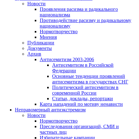
Новости
Проявления расизма и радикального
национализма
Противодействие расизму и радикальному
национализму
Нормотворчество
Мнения
Публикации
Документы
Архив
Антисемитизм 2003-2006
Антисемитизм в Российской
Федерации
Основные тенденции проявлений
антисемитизма в государствах СНГ
Политический антисемитизм в
современной России
Статьи, доклады, репортажи
Карта нападений по мотиву ненависти
Неправомерный антиэкстремизм
Новости
Нормотворчество
Преследования организаций, СМИ и
частных лиц
Избирательные кампании