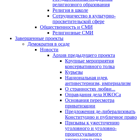
религиозного образования
Религия в школе
Сотрудничество в культурно-
просветительской сфере
Общественность и СМИ
Религиозные СМИ
Завершенные проекты
Демократия в осаде
Новости
Архив предыдущего проекта
Крупные мероприятия
консервативного толка
Курьезы
Национальная идея,
антивестернизм, империализм
О странностях любви...
Оправдания дела ЮКОСа
Основания пересмотра
приватизации
Предложения де-либерализовать
Конституцию и публичное право
Призывы к ужесточению
уголовного и уголовно-
процессуального
законодательства