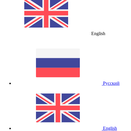
English
Русский
English