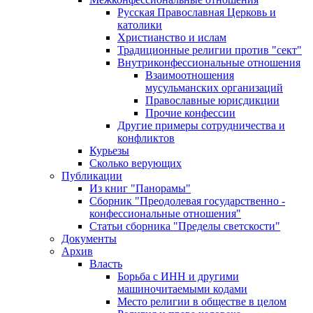
Русская Православная Церковь и
католики
Христианство и ислам
Традиционные религии против "сект"
Внутриконфессиональные отношения
Взаимоотношения
мусульманских организаций
Православные юрисдикции
Прочие конфессии
Другие примеры сотрудничества и
конфликтов
Курьезы
Сколько верующих
Публикации
Из книг "Панорамы"
Сборник "Преодолевая государственно -
конфессиональные отношения"
Статьи сборника "Пределы светскости"
Документы
Архив
Власть
Борьба с ИНН и другими
машиночитаемыми кодами
Место религии в обществе в целом