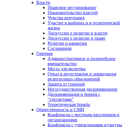
Власти
Правовое регулирование
Покровительство властей
Чувства верующих
Участие в выборах и в политической
жизни
Дискуссии о религии и власти
Дискуссии о религии и праве
Религии и карантин
Соглашения
Гонения
Административное и полицейское
вмешательство
Места для молитвы
Отказ в регистрации и ликвидация
религиозных объединений
Защита от гонений
Негосударственная дискриминация
Дискриминация и борьба с
"сектантами"
Теоретическая борьба
Общественность и СМИ
Конфликты с местным населением и
организациями
Конфликты с учреждениями культуры