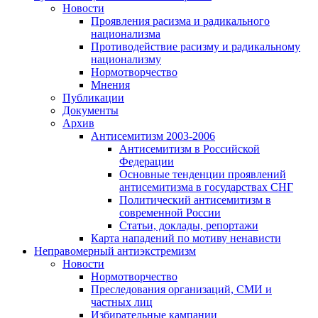
Новости
Проявления расизма и радикального
национализма
Противодействие расизму и радикальному
национализму
Нормотворчество
Мнения
Публикации
Документы
Архив
Антисемитизм 2003-2006
Антисемитизм в Российской
Федерации
Основные тенденции проявлений
антисемитизма в государствах СНГ
Политический антисемитизм в
современной России
Статьи, доклады, репортажи
Карта нападений по мотиву ненависти
Неправомерный антиэкстремизм
Новости
Нормотворчество
Преследования организаций, СМИ и
частных лиц
Избирательные кампании