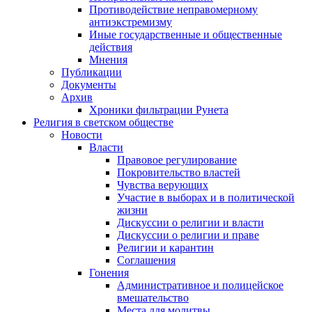
Противодействие неправомерному
антиэкстремизму
Иные государственные и общественные
действия
Мнения
Публикации
Документы
Архив
Хроники фильтрации Рунета
Религия в светском обществе
Новости
Власти
Правовое регулирование
Покровительство властей
Чувства верующих
Участие в выборах и в политической
жизни
Дискуссии о религии и власти
Дискуссии о религии и праве
Религии и карантин
Соглашения
Гонения
Административное и полицейское
вмешательство
Места для молитвы