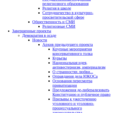
религиозного образования
Религия в школе
Сотрудничество в культурно-
просветительской сфере
Общественность и СМИ
Религиозные СМИ
Завершенные проекты
Демократия в осаде
Новости
Архив предыдущего проекта
Крупные мероприятия
консервативного толка
Курьезы
Национальная идея,
антивестернизм, империализм
О странностях любви...
Оправдания дела ЮКОСа
Основания пересмотра
приватизации
Предложения де-либерализовать
Конституцию и публичное право
Призывы к ужесточению
уголовного и уголовно-
процессуального
законодательства