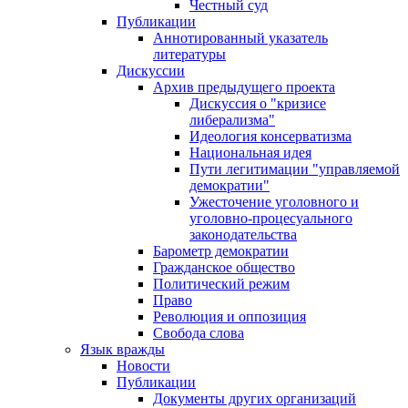
Честный суд
Публикации
Аннотированный указатель
литературы
Дискуссии
Архив предыдущего проекта
Дискуссия о "кризисе
либерализма"
Идеология консерватизма
Национальная идея
Пути легитимации "управляемой
демократии"
Ужесточение уголовного и
уголовно-процесуального
законодательства
Барометр демократии
Гражданское общество
Политический режим
Право
Революция и оппозиция
Свобода слова
Язык вражды
Новости
Публикации
Документы других организаций