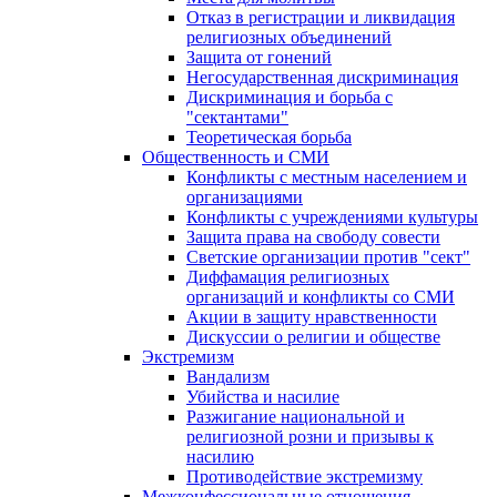
Отказ в регистрации и ликвидация
религиозных объединений
Защита от гонений
Негосударственная дискриминация
Дискриминация и борьба с
"сектантами"
Теоретическая борьба
Общественность и СМИ
Конфликты с местным населением и
организациями
Конфликты с учреждениями культуры
Защита права на свободу совести
Светские организации против "сект"
Диффамация религиозных
организаций и конфликты со СМИ
Акции в защиту нравственности
Дискуссии о религии и обществе
Экстремизм
Вандализм
Убийства и насилие
Разжигание национальной и
религиозной розни и призывы к
насилию
Противодействие экстремизму
Межконфессиональные отношения