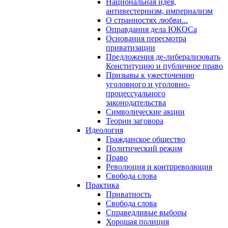
Национальная идея,
антивестернизм, империализм
О странностях любви...
Оправдания дела ЮКОСа
Основания пересмотра
приватизации
Предложения де-либерализовать
Конституцию и публичное право
Призывы к ужесточению
уголовного и уголовно-
процессуального
законодательства
Символические акции
Теории заговора
Идеология
Гражданское общество
Политический режим
Право
Революция и контрреволюция
Свобода слова
Практика
Приватность
Свобода слова
Справедливые выборы
Хорошая полиция