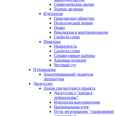
Символические акции
Теории заговора
Идеология
Гражданское общество
Политический режим
Право
Революция и контрреволюция
Свобода слова
Практика
Приватность
Свобода слова
Справедливые выборы
Хорошая полиция
Честный суд
Публикации
Аннотированный указатель
литературы
Дискуссии
Архив предыдущего проекта
Дискуссия о "кризисе
либерализма"
Идеология консерватизма
Национальная идея
Пути легитимации "управляемой