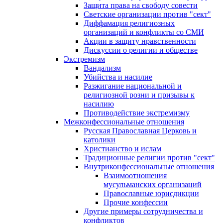
Защита права на свободу совести
Светские организации против "сект"
Диффамация религиозных
организаций и конфликты со СМИ
Акции в защиту нравственности
Дискуссии о религии и обществе
Экстремизм
Вандализм
Убийства и насилие
Разжигание национальной и
религиозной розни и призывы к
насилию
Противодействие экстремизму
Межконфессиональные отношения
Русская Православная Церковь и
католики
Христианство и ислам
Традиционные религии против "сект"
Внутриконфессиональные отношения
Взаимоотношения
мусульманских организаций
Православные юрисдикции
Прочие конфессии
Другие примеры сотрудничества и
конфликтов