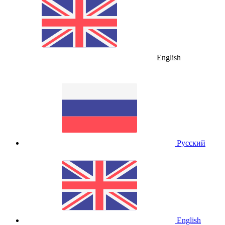
English
Русский
English