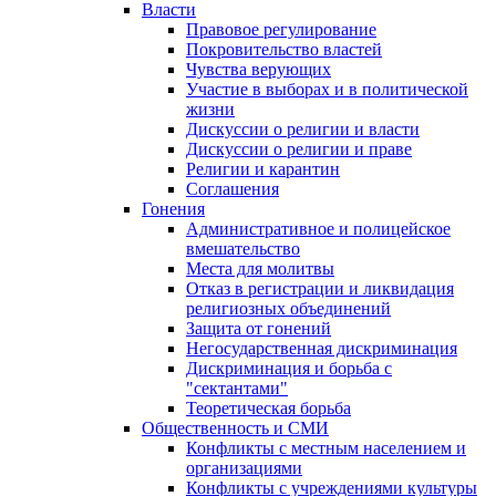
Власти
Правовое регулирование
Покровительство властей
Чувства верующих
Участие в выборах и в политической
жизни
Дискуссии о религии и власти
Дискуссии о религии и праве
Религии и карантин
Соглашения
Гонения
Административное и полицейское
вмешательство
Места для молитвы
Отказ в регистрации и ликвидация
религиозных объединений
Защита от гонений
Негосударственная дискриминация
Дискриминация и борьба с
"сектантами"
Теоретическая борьба
Общественность и СМИ
Конфликты с местным населением и
организациями
Конфликты с учреждениями культуры