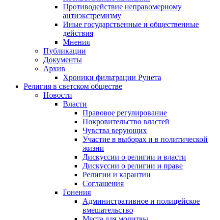
Противодействие неправомерному
антиэкстремизму
Иные государственные и общественные
действия
Мнения
Публикации
Документы
Архив
Хроники фильтрации Рунета
Религия в светском обществе
Новости
Власти
Правовое регулирование
Покровительство властей
Чувства верующих
Участие в выборах и в политической
жизни
Дискуссии о религии и власти
Дискуссии о религии и праве
Религии и карантин
Соглашения
Гонения
Административное и полицейское
вмешательство
Места для молитвы