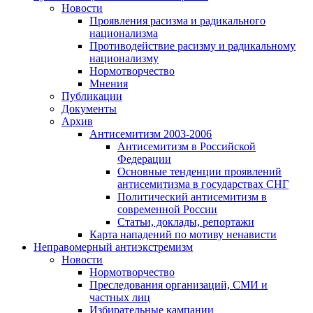
Новости
Проявления расизма и радикального
национализма
Противодействие расизму и радикальному
национализму
Нормотворчество
Мнения
Публикации
Документы
Архив
Антисемитизм 2003-2006
Антисемитизм в Российской
Федерации
Основные тенденции проявлений
антисемитизма в государствах СНГ
Политический антисемитизм в
современной России
Статьи, доклады, репортажи
Карта нападений по мотиву ненависти
Неправомерный антиэкстремизм
Новости
Нормотворчество
Преследования организаций, СМИ и
частных лиц
Избирательные кампании