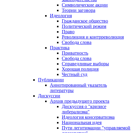
Символические акции
Теории заговора
Идеология
Гражданское общество
Политический режим
Право
Революция и контрреволюция
Свобода слова
Практика
Приватность
Свобода слова
Справедливые выборы
Хорошая полиция
Честный суд
Публикации
Аннотированный указатель
литературы
Дискуссии
Архив предыдущего проекта
Дискуссия о "кризисе
либерализма"
Идеология консерватизма
Национальная идея
Пути легитимации "управляемой