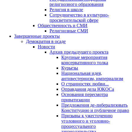
религиозного образования
Религия в школе
Сотрудничество в культурно-
просветительской сфере
Общественность и СМИ
Религиозные СМИ
Завершенные проекты
Демократия в осаде
Новости
Архив предыдущего проекта
Крупные мероприятия
консервативного толка
Курьезы
Национальная идея,
антивестернизм, империализм
О странностях любви...
Оправдания дела ЮКОСа
Основания пересмотра
приватизации
Предложения де-либерализовать
Конституцию и публичное право
Призывы к ужесточению
уголовного и уголовно-
процессуального
законодательства