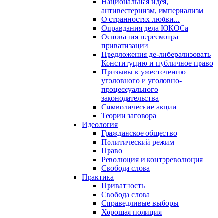
Национальная идея,
антивестернизм, империализм
О странностях любви...
Оправдания дела ЮКОСа
Основания пересмотра
приватизации
Предложения де-либерализовать
Конституцию и публичное право
Призывы к ужесточению
уголовного и уголовно-
процессуального
законодательства
Символические акции
Теории заговора
Идеология
Гражданское общество
Политический режим
Право
Революция и контрреволюция
Свобода слова
Практика
Приватность
Свобода слова
Справедливые выборы
Хорошая полиция