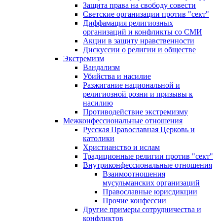
Защита права на свободу совести
Светские организации против "сект"
Диффамация религиозных
организаций и конфликты со СМИ
Акции в защиту нравственности
Дискуссии о религии и обществе
Экстремизм
Вандализм
Убийства и насилие
Разжигание национальной и
религиозной розни и призывы к
насилию
Противодействие экстремизму
Межконфессиональные отношения
Русская Православная Церковь и
католики
Христианство и ислам
Традиционные религии против "сект"
Внутриконфессиональные отношения
Взаимоотношения
мусульманских организаций
Православные юрисдикции
Прочие конфессии
Другие примеры сотрудничества и
конфликтов