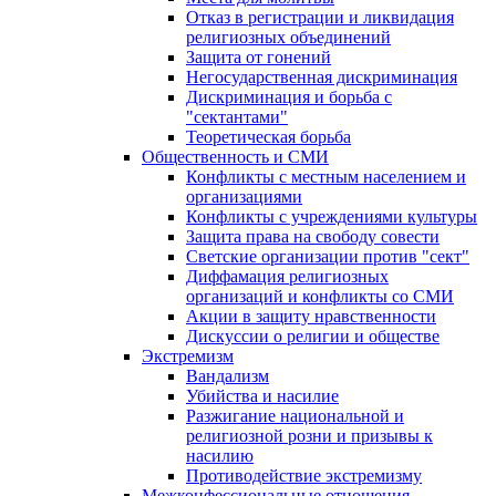
Отказ в регистрации и ликвидация
религиозных объединений
Защита от гонений
Негосударственная дискриминация
Дискриминация и борьба с
"сектантами"
Теоретическая борьба
Общественность и СМИ
Конфликты с местным населением и
организациями
Конфликты с учреждениями культуры
Защита права на свободу совести
Светские организации против "сект"
Диффамация религиозных
организаций и конфликты со СМИ
Акции в защиту нравственности
Дискуссии о религии и обществе
Экстремизм
Вандализм
Убийства и насилие
Разжигание национальной и
религиозной розни и призывы к
насилию
Противодействие экстремизму
Межконфессиональные отношения