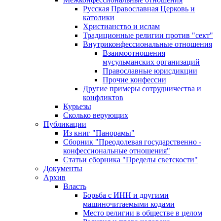
Русская Православная Церковь и
католики
Христианство и ислам
Традиционные религии против "сект"
Внутриконфессиональные отношения
Взаимоотношения
мусульманских организаций
Православные юрисдикции
Прочие конфессии
Другие примеры сотрудничества и
конфликтов
Курьезы
Сколько верующих
Публикации
Из книг "Панорамы"
Сборник "Преодолевая государственно -
конфессиональные отношения"
Статьи сборника "Пределы светскости"
Документы
Архив
Власть
Борьба с ИНН и другими
машиночитаемыми кодами
Место религии в обществе в целом