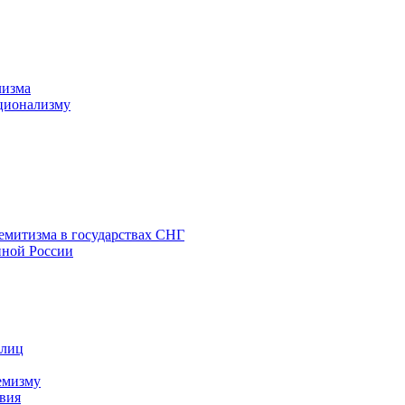
лизма
ционализму
емитизма в государствах СНГ
нной России
 лиц
емизму
вия