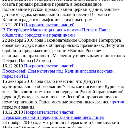
совета приняли решение передать в безвозмездное
пользование Русской православной церкви здания, занятые
детским садом, музыкальной школой имени Гофмана и
Калининградским симфоническим оркестром.
23.12.2010
Покровительство властей
В Петербурге Масленица и день памяти Петра и Павла
объявлены городскими праздниками
22 декабря 2010 года Законодательное Собрание Петербурга
объявило о двух новых общегородских праздниках. Депутаты
одобрили предложение фракции «Единая Россия»
официально праздновать Масленицу и день памяти апостолов
Петра и Павла (12 июля).
16.12.2010
Покровительство властей
Поселковый Дом культуры под Калининградом все-таки
передан РПЦ
16 декабря 2010 года стало известно, что Депутаты
муниципального образования "Сельское поселение Куршская
коса" большинством голосов передали Русской православной
церкви Дом культуры в поселке Лесной и прилегающую к
нему территорию. Ранее местные жители высказались
против
передачи здания.
13.12.2010
Покровительство властей
Пермской епархии передано здание бывшего лицея
24 ноября 2010 года митрополит Пермский и Соликамский
Мефодий (Немцов) освятил здание бывшего