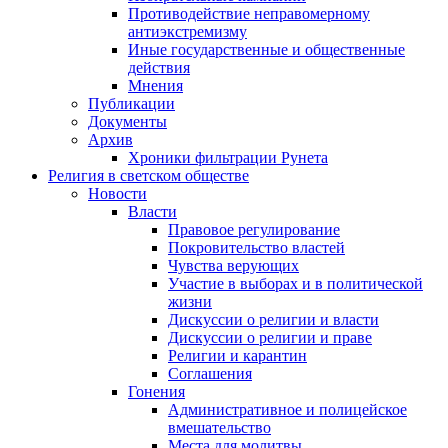
Противодействие неправомерному
антиэкстремизму
Иные государственные и общественные
действия
Мнения
Публикации
Документы
Архив
Хроники фильтрации Рунета
Религия в светском обществе
Новости
Власти
Правовое регулирование
Покровительство властей
Чувства верующих
Участие в выборах и в политической
жизни
Дискуссии о религии и власти
Дискуссии о религии и праве
Религии и карантин
Соглашения
Гонения
Административное и полицейское
вмешательство
Места для молитвы