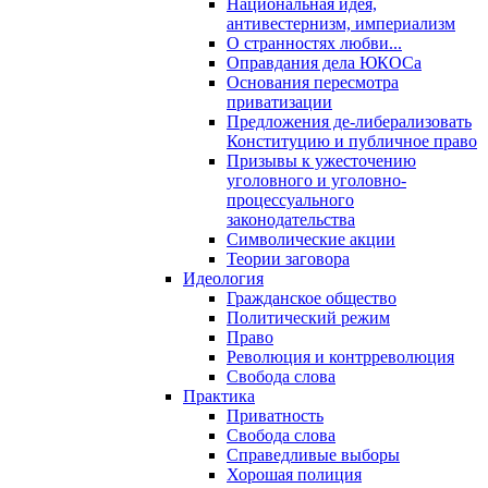
Национальная идея,
антивестернизм, империализм
О странностях любви...
Оправдания дела ЮКОСа
Основания пересмотра
приватизации
Предложения де-либерализовать
Конституцию и публичное право
Призывы к ужесточению
уголовного и уголовно-
процессуального
законодательства
Символические акции
Теории заговора
Идеология
Гражданское общество
Политический режим
Право
Революция и контрреволюция
Свобода слова
Практика
Приватность
Свобода слова
Справедливые выборы
Хорошая полиция