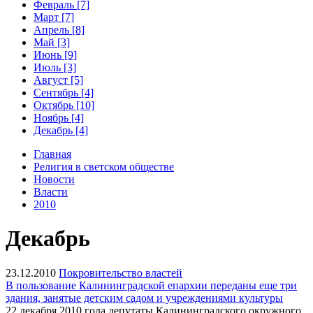
Февраль [7]
Март [7]
Апрель [8]
Май [3]
Июнь [9]
Июль [3]
Август [5]
Сентябрь [4]
Октябрь [10]
Ноябрь [4]
Декабрь [4]
Главная
Религия в светском обществе
Новости
Власти
2010
Декабрь
23.12.2010
Покровительство властей
В пользование Калининградской епархии переданы еще три
здания, занятые детским садом и учреждениями культуры
22 декабря 2010 года депутаты Калининградского окружного