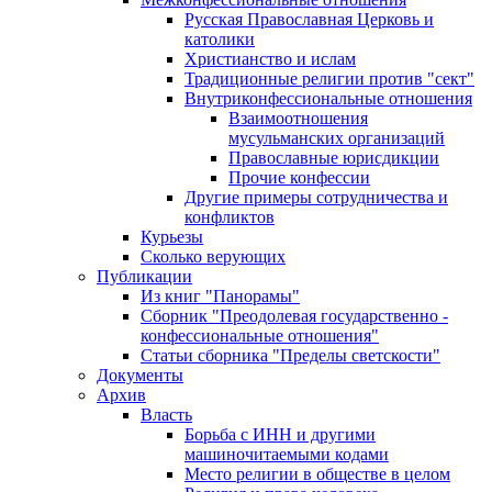
Русская Православная Церковь и
католики
Христианство и ислам
Традиционные религии против "сект"
Внутриконфессиональные отношения
Взаимоотношения
мусульманских организаций
Православные юрисдикции
Прочие конфессии
Другие примеры сотрудничества и
конфликтов
Курьезы
Сколько верующих
Публикации
Из книг "Панорамы"
Сборник "Преодолевая государственно -
конфессиональные отношения"
Статьи сборника "Пределы светскости"
Документы
Архив
Власть
Борьба с ИНН и другими
машиночитаемыми кодами
Место религии в обществе в целом