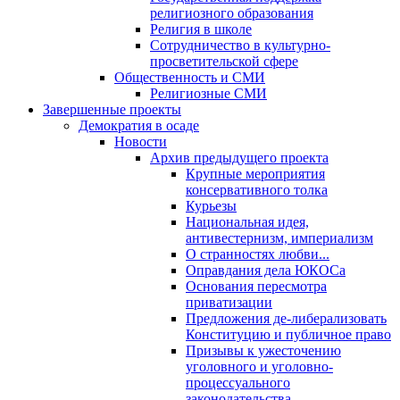
религиозного образования
Религия в школе
Сотрудничество в культурно-
просветительской сфере
Общественность и СМИ
Религиозные СМИ
Завершенные проекты
Демократия в осаде
Новости
Архив предыдущего проекта
Крупные мероприятия
консервативного толка
Курьезы
Национальная идея,
антивестернизм, империализм
О странностях любви...
Оправдания дела ЮКОСа
Основания пересмотра
приватизации
Предложения де-либерализовать
Конституцию и публичное право
Призывы к ужесточению
уголовного и уголовно-
процессуального
законодательства