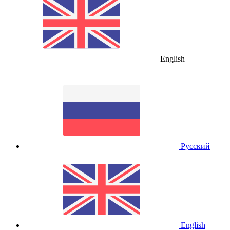
English
Русский
English