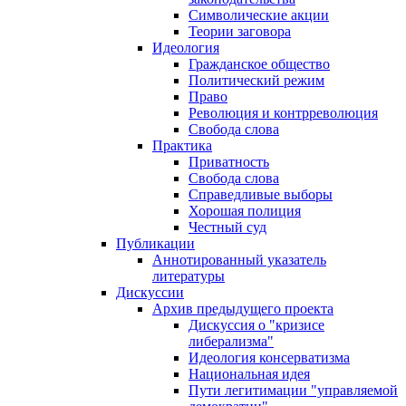
Символические акции
Теории заговора
Идеология
Гражданское общество
Политический режим
Право
Революция и контрреволюция
Свобода слова
Практика
Приватность
Свобода слова
Справедливые выборы
Хорошая полиция
Честный суд
Публикации
Аннотированный указатель
литературы
Дискуссии
Архив предыдущего проекта
Дискуссия о "кризисе
либерализма"
Идеология консерватизма
Национальная идея
Пути легитимации "управляемой