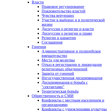
Власти
Правовое регулирование
Покровительство властей
Чувства верующих
Участие в выборах и в политической
жизни
Дискуссии о религии и власти
Дискуссии о религии и праве
Религии и карантин
Соглашения
Гонения
Административное и полицейское
вмешательство
Места для молитвы
Отказ в регистрации и ликвидация
религиозных объединений
Защита от гонений
Негосударственная дискриминация
Дискриминация и борьба с
"сектантами"
Теоретическая борьба
Общественность и СМИ
Конфликты с местным населением и
организациями
Конфликты с учреждениями культуры