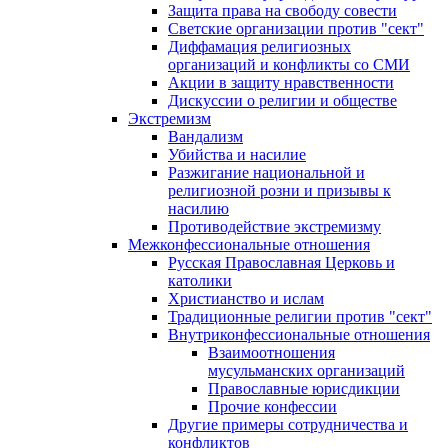
Защита права на свободу совести
Светские организации против "сект"
Диффамация религиозных
организаций и конфликты со СМИ
Акции в защиту нравственности
Дискуссии о религии и обществе
Экстремизм
Вандализм
Убийства и насилие
Разжигание национальной и
религиозной розни и призывы к
насилию
Противодействие экстремизму
Межконфессиональные отношения
Русская Православная Церковь и
католики
Христианство и ислам
Традиционные религии против "сект"
Внутриконфессиональные отношения
Взаимоотношения
мусульманских организаций
Православные юрисдикции
Прочие конфессии
Другие примеры сотрудничества и
конфликтов