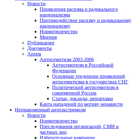
Новости
Проявления расизма и радикального
национализма
Противодействие расизму и радикальному
национализму
Нормотворчество
Мнения
Публикации
Документы
Архив
Антисемитизм 2003-2006
Антисемитизм в Российской
Федерации
Основные тенденции проявлений
антисемитизма в государствах СНГ
Политический антисемитизм в
современной России
Статьи, доклады, репортажи
Карта нападений по мотиву ненависти
Неправомерный антиэкстремизм
Новости
Нормотворчество
Преследования организаций, СМИ и
частных лиц
Избирательные кампании