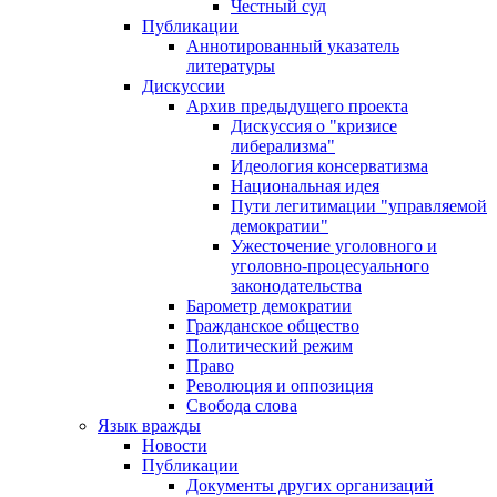
Честный суд
Публикации
Аннотированный указатель
литературы
Дискуссии
Архив предыдущего проекта
Дискуссия о "кризисе
либерализма"
Идеология консерватизма
Национальная идея
Пути легитимации "управляемой
демократии"
Ужесточение уголовного и
уголовно-процесуального
законодательства
Барометр демократии
Гражданское общество
Политический режим
Право
Революция и оппозиция
Свобода слова
Язык вражды
Новости
Публикации
Документы других организаций