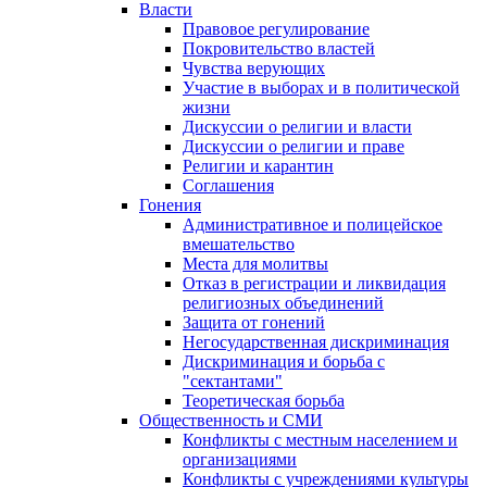
Власти
Правовое регулирование
Покровительство властей
Чувства верующих
Участие в выборах и в политической
жизни
Дискуссии о религии и власти
Дискуссии о религии и праве
Религии и карантин
Соглашения
Гонения
Административное и полицейское
вмешательство
Места для молитвы
Отказ в регистрации и ликвидация
религиозных объединений
Защита от гонений
Негосударственная дискриминация
Дискриминация и борьба с
"сектантами"
Теоретическая борьба
Общественность и СМИ
Конфликты с местным населением и
организациями
Конфликты с учреждениями культуры