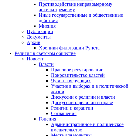
Противодействие неправомерному
антиэкстремизму
Иные государственные и общественные
действия
Мнения
Публикации
Документы
Архив
Хроники фильтрации Рунета
Религия в светском обществе
Новости
Власти
Правовое регулирование
Покровительство властей
Чувства верующих
Участие в выборах и в политической
жизни
Дискуссии о религии и власти
Дискуссии о религии и праве
Религии и карантин
Соглашения
Гонения
Административное и полицейское
вмешательство
Места для молитвы