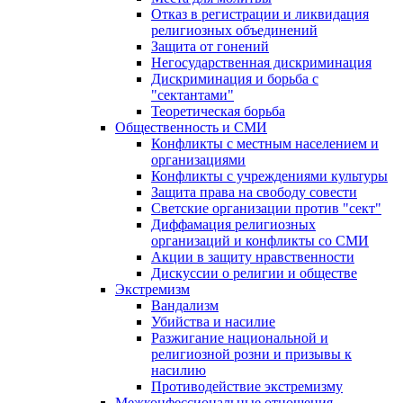
Отказ в регистрации и ликвидация
религиозных объединений
Защита от гонений
Негосударственная дискриминация
Дискриминация и борьба с
"сектантами"
Теоретическая борьба
Общественность и СМИ
Конфликты с местным населением и
организациями
Конфликты с учреждениями культуры
Защита права на свободу совести
Светские организации против "сект"
Диффамация религиозных
организаций и конфликты со СМИ
Акции в защиту нравственности
Дискуссии о религии и обществе
Экстремизм
Вандализм
Убийства и насилие
Разжигание национальной и
религиозной розни и призывы к
насилию
Противодействие экстремизму
Межконфессиональные отношения