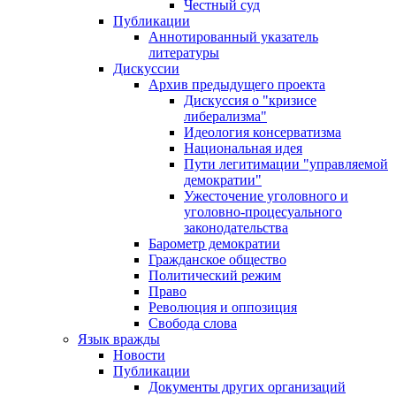
Честный суд
Публикации
Аннотированный указатель
литературы
Дискуссии
Архив предыдущего проекта
Дискуссия о "кризисе
либерализма"
Идеология консерватизма
Национальная идея
Пути легитимации "управляемой
демократии"
Ужесточение уголовного и
уголовно-процесуального
законодательства
Барометр демократии
Гражданское общество
Политический режим
Право
Революция и оппозиция
Свобода слова
Язык вражды
Новости
Публикации
Документы других организаций