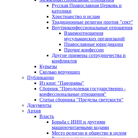
Русская Православная Церковь и
католики
Христианство и ислам
Традиционные религии против "сект"
Внутриконфессиональные отношения
Взаимоотношения
мусульманских организаций
Православные юрисдикции
Прочие конфессии
Другие примеры сотрудничества и
конфликтов
Курьезы
Сколько верующих
Публикации
Из книг "Панорамы"
Сборник "Преодолевая государственно -
конфессиональные отношения"
Статьи сборника "Пределы светскости"
Документы
Архив
Власть
Борьба с ИНН и другими
машиночитаемыми кодами
Место религии в обществе в целом