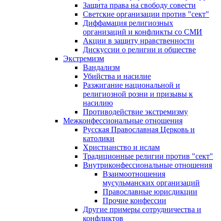
Защита права на свободу совести
Светские организации против "сект"
Диффамация религиозных
организаций и конфликты со СМИ
Акции в защиту нравственности
Дискуссии о религии и обществе
Экстремизм
Вандализм
Убийства и насилие
Разжигание национальной и
религиозной розни и призывы к
насилию
Противодействие экстремизму
Межконфессиональные отношения
Русская Православная Церковь и
католики
Христианство и ислам
Традиционные религии против "сект"
Внутриконфессиональные отношения
Взаимоотношения
мусульманских организаций
Православные юрисдикции
Прочие конфессии
Другие примеры сотрудничества и
конфликтов