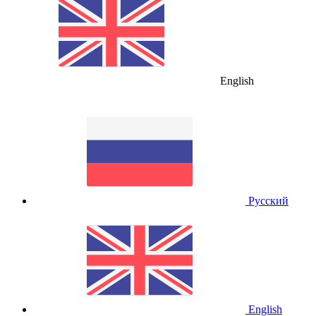
English
Русский
English