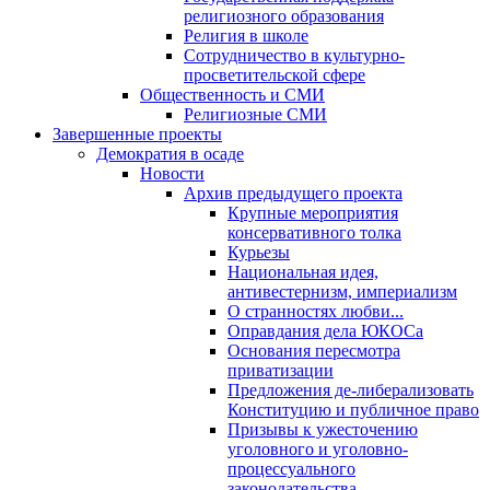
религиозного образования
Религия в школе
Сотрудничество в культурно-
просветительской сфере
Общественность и СМИ
Религиозные СМИ
Завершенные проекты
Демократия в осаде
Новости
Архив предыдущего проекта
Крупные мероприятия
консервативного толка
Курьезы
Национальная идея,
антивестернизм, империализм
О странностях любви...
Оправдания дела ЮКОСа
Основания пересмотра
приватизации
Предложения де-либерализовать
Конституцию и публичное право
Призывы к ужесточению
уголовного и уголовно-
процессуального
законодательства