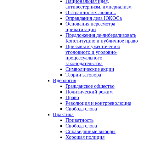
Национальная идея,
антивестернизм, империализм
О странностях любви...
Оправдания дела ЮКОСа
Основания пересмотра
приватизации
Предложения де-либерализовать
Конституцию и публичное право
Призывы к ужесточению
уголовного и уголовно-
процессуального
законодательства
Символические акции
Теории заговора
Идеология
Гражданское общество
Политический режим
Право
Революция и контрреволюция
Свобода слова
Практика
Приватность
Свобода слова
Справедливые выборы
Хорошая полиция