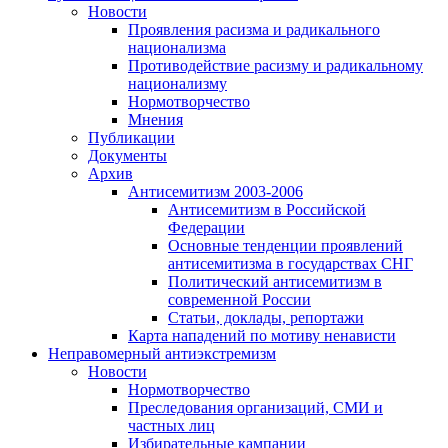
Новости
Проявления расизма и радикального
национализма
Противодействие расизму и радикальному
национализму
Нормотворчество
Мнения
Публикации
Документы
Архив
Антисемитизм 2003-2006
Антисемитизм в Российской
Федерации
Основные тенденции проявлений
антисемитизма в государствах СНГ
Политический антисемитизм в
современной России
Статьи, доклады, репортажи
Карта нападений по мотиву ненависти
Неправомерный антиэкстремизм
Новости
Нормотворчество
Преследования организаций, СМИ и
частных лиц
Избирательные кампании