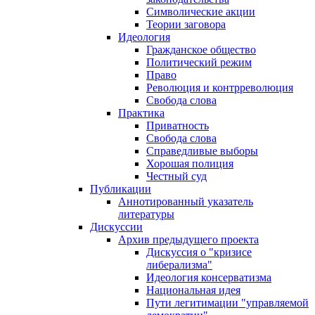
Символические акции
Теории заговора
Идеология
Гражданское общество
Политический режим
Право
Революция и контрреволюция
Свобода слова
Практика
Приватность
Свобода слова
Справедливые выборы
Хорошая полиция
Честный суд
Публикации
Аннотированный указатель
литературы
Дискуссии
Архив предыдущего проекта
Дискуссия о "кризисе
либерализма"
Идеология консерватизма
Национальная идея
Пути легитимации "управляемой