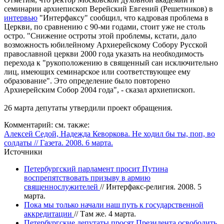
семинарии архиепископ Верейский Евгений (Решетников) в
интервью
"Интерфаксу" сообщил, что кадровая проблема в
Церкви, по сравнению с 90-ми годами, стоит уже не столь
остро. "Снижение остроты этой проблемы, кстати, дало
возможность юбилейному Архиерейскому Собору Русской
православной церкви 2000 года указать на необходимость
перехода к "рукоположению в священный сан исключительно
лиц, имеющих семинарское или соответствующее ему
образование". Это определение было повторено
Архиерейским Собор 2004 года", - сказал архиепископ.
26 марта депутаты утвердили проект обращения.
Комментарий:
см. также:
Алексей Седой, Надежда Кеворкова. Не ходил бы ты, поп, во
солдаты // Газета. 2008. 6 марта.
Источники
Петербургский парламент просит Путина
воспрепятствовать призыву в армию
священнослужителей
// Интерфакс-религия. 2008. 5
марта.
Пока мы только начали наш путь к государственной
аккредитации
// Там же. 4 марта.
Петербургские депутаты просят Президента освободить