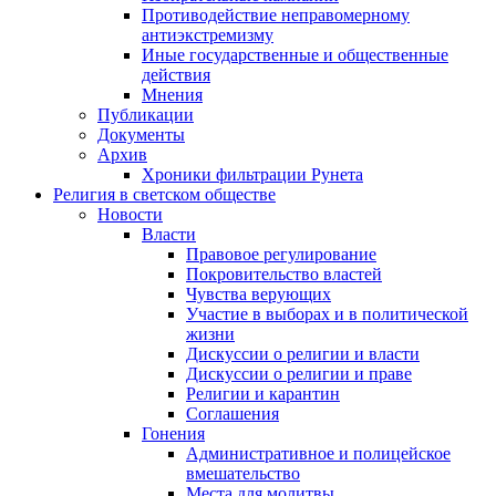
Противодействие неправомерному
антиэкстремизму
Иные государственные и общественные
действия
Мнения
Публикации
Документы
Архив
Хроники фильтрации Рунета
Религия в светском обществе
Новости
Власти
Правовое регулирование
Покровительство властей
Чувства верующих
Участие в выборах и в политической
жизни
Дискуссии о религии и власти
Дискуссии о религии и праве
Религии и карантин
Соглашения
Гонения
Административное и полицейское
вмешательство
Места для молитвы