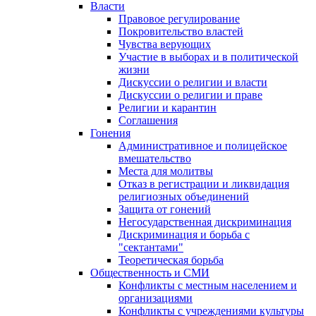
Власти
Правовое регулирование
Покровительство властей
Чувства верующих
Участие в выборах и в политической
жизни
Дискуссии о религии и власти
Дискуссии о религии и праве
Религии и карантин
Соглашения
Гонения
Административное и полицейское
вмешательство
Места для молитвы
Отказ в регистрации и ликвидация
религиозных объединений
Защита от гонений
Негосударственная дискриминация
Дискриминация и борьба с
"сектантами"
Теоретическая борьба
Общественность и СМИ
Конфликты с местным населением и
организациями
Конфликты с учреждениями культуры