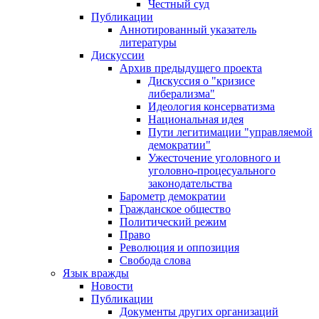
Честный суд
Публикации
Аннотированный указатель
литературы
Дискуссии
Архив предыдущего проекта
Дискуссия о "кризисе
либерализма"
Идеология консерватизма
Национальная идея
Пути легитимации "управляемой
демократии"
Ужесточение уголовного и
уголовно-процесуального
законодательства
Барометр демократии
Гражданское общество
Политический режим
Право
Революция и оппозиция
Свобода слова
Язык вражды
Новости
Публикации
Документы других организаций