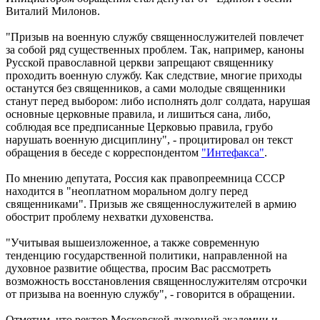
Виталий Милонов.
"Призыв на военную службу священнослужителей повлечет
за собой ряд существенных проблем. Так, например, каноны
Русской православной церкви запрещают священнику
проходить военную службу. Как следствие, многие приходы
останутся без священников, а сами молодые священники
станут перед выбором: либо исполнять долг солдата, нарушая
основные церковные правила, и лишиться сана, либо,
соблюдая все предписанные Церковью правила, грубо
нарушать военную дисциплину", - процитировал он текст
обращения в беседе с корреспондентом
"Интефакса"
.
По мнению депутата, Россия как правопреемница СССР
находится в "неоплатном моральном долгу перед
священниками". Призыв же священнослужителей в армию
обострит проблему нехватки духовенства.
"Учитывая вышеизложенное, а также современную
тенденцию государственной политики, направленной на
духовное развитие общества, просим Вас рассмотреть
возможность восстановления священнослужителям отсрочки
от призыва на военную службу", - говорится в обращении.
Отметим, что ректор Московской духовной академии и