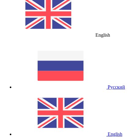
English
Русский
English