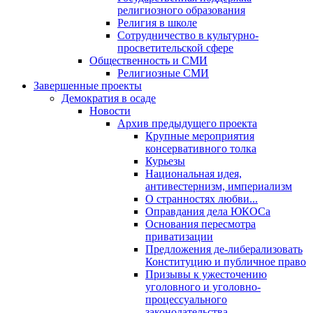
религиозного образования
Религия в школе
Сотрудничество в культурно-
просветительской сфере
Общественность и СМИ
Религиозные СМИ
Завершенные проекты
Демократия в осаде
Новости
Архив предыдущего проекта
Крупные мероприятия
консервативного толка
Курьезы
Национальная идея,
антивестернизм, империализм
О странностях любви...
Оправдания дела ЮКОСа
Основания пересмотра
приватизации
Предложения де-либерализовать
Конституцию и публичное право
Призывы к ужесточению
уголовного и уголовно-
процессуального
законодательства