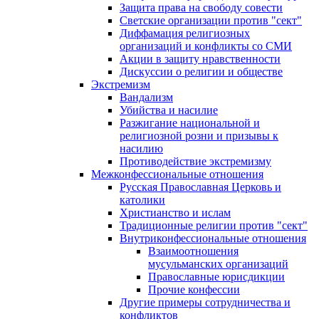
Защита права на свободу совести
Светские организации против "сект"
Диффамация религиозных
организаций и конфликты со СМИ
Акции в защиту нравственности
Дискуссии о религии и обществе
Экстремизм
Вандализм
Убийства и насилие
Разжигание национальной и
религиозной розни и призывы к
насилию
Противодействие экстремизму
Межконфессиональные отношения
Русская Православная Церковь и
католики
Христианство и ислам
Традиционные религии против "сект"
Внутриконфессиональные отношения
Взаимоотношения
мусульманских организаций
Православные юрисдикции
Прочие конфессии
Другие примеры сотрудничества и
конфликтов