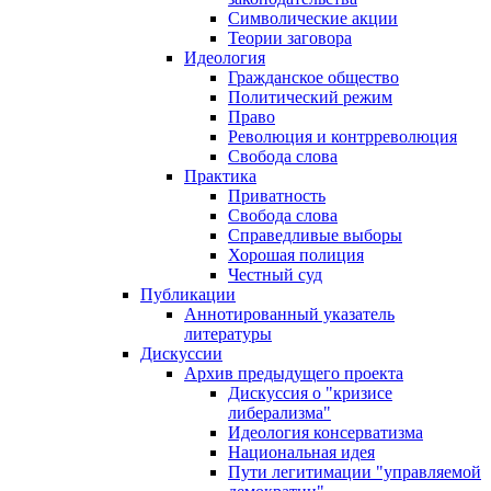
Символические акции
Теории заговора
Идеология
Гражданское общество
Политический режим
Право
Революция и контрреволюция
Свобода слова
Практика
Приватность
Свобода слова
Справедливые выборы
Хорошая полиция
Честный суд
Публикации
Аннотированный указатель
литературы
Дискуссии
Архив предыдущего проекта
Дискуссия о "кризисе
либерализма"
Идеология консерватизма
Национальная идея
Пути легитимации "управляемой