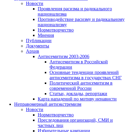
Новости
Проявления расизма и радикального
национализма
Противодействие расизму и радикальному
национализму
Нормотворчество
Мнения
Публикации
Документы
Архив
Антисемитизм 2003-2006
Антисемитизм в Российской
Федерации
Основные тенденции проявлений
антисемитизма в государствах СНГ
Политический антисемитизм в
современной России
Статьи, доклады, репортажи
Карта нападений по мотиву ненависти
Неправомерный антиэкстремизм
Новости
Нормотворчество
Преследования организаций, СМИ и
частных лиц
Избирательные кампании