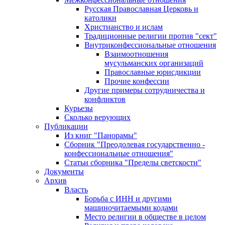
Русская Православная Церковь и
католики
Христианство и ислам
Традиционные религии против "сект"
Внутриконфессиональные отношения
Взаимоотношения
мусульманских организаций
Православные юрисдикции
Прочие конфессии
Другие примеры сотрудничества и
конфликтов
Курьезы
Сколько верующих
Публикации
Из книг "Панорамы"
Сборник "Преодолевая государственно -
конфессиональные отношения"
Статьи сборника "Пределы светскости"
Документы
Архив
Власть
Борьба с ИНН и другими
машиночитаемыми кодами
Место религии в обществе в целом