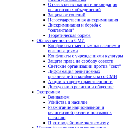
Отказ в регистрации и ликвидация
религиозных объединений
Защита от гонений
Негосударственная дискриминация
Дискриминация и борьба с
"сектантами"
Теоретическая борьба
Общественность и СМИ
Конфликты с местным населением и
организациями
Конфликты с учреждениями культуры
Защита права на свободу совести
Светские организации против "сект"
Диффамация религиозных
организаций и конфликты со СМИ
Акции в защиту нравственности
Дискуссии о религии и обществе
Экстремизм
Вандализм
Убийства и насилие
Разжигание национальной и
религиозной розни и призывы к
насилию
Противодействие экстремизму
Межконфессиональные отношения