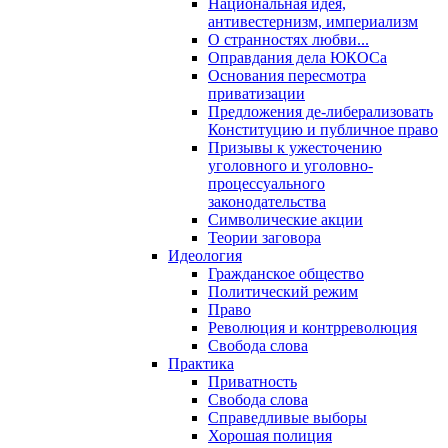
Национальная идея,
антивестернизм, империализм
О странностях любви...
Оправдания дела ЮКОСа
Основания пересмотра
приватизации
Предложения де-либерализовать
Конституцию и публичное право
Призывы к ужесточению
уголовного и уголовно-
процессуального
законодательства
Символические акции
Теории заговора
Идеология
Гражданское общество
Политический режим
Право
Революция и контрреволюция
Свобода слова
Практика
Приватность
Свобода слова
Справедливые выборы
Хорошая полиция