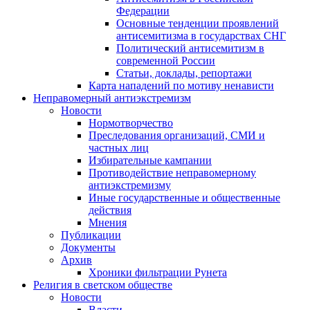
Федерации
Основные тенденции проявлений
антисемитизма в государствах СНГ
Политический антисемитизм в
современной России
Статьи, доклады, репортажи
Карта нападений по мотиву ненависти
Неправомерный антиэкстремизм
Новости
Нормотворчество
Преследования организаций, СМИ и
частных лиц
Избирательные кампании
Противодействие неправомерному
антиэкстремизму
Иные государственные и общественные
действия
Мнения
Публикации
Документы
Архив
Хроники фильтрации Рунета
Религия в светском обществе
Новости
Власти