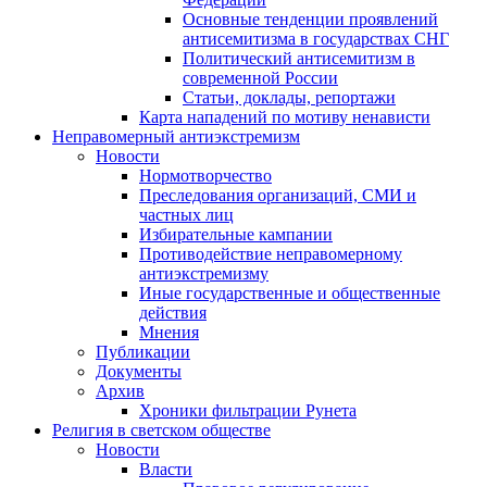
Основные тенденции проявлений
антисемитизма в государствах СНГ
Политический антисемитизм в
современной России
Статьи, доклады, репортажи
Карта нападений по мотиву ненависти
Неправомерный антиэкстремизм
Новости
Нормотворчество
Преследования организаций, СМИ и
частных лиц
Избирательные кампании
Противодействие неправомерному
антиэкстремизму
Иные государственные и общественные
действия
Мнения
Публикации
Документы
Архив
Хроники фильтрации Рунета
Религия в светском обществе
Новости
Власти