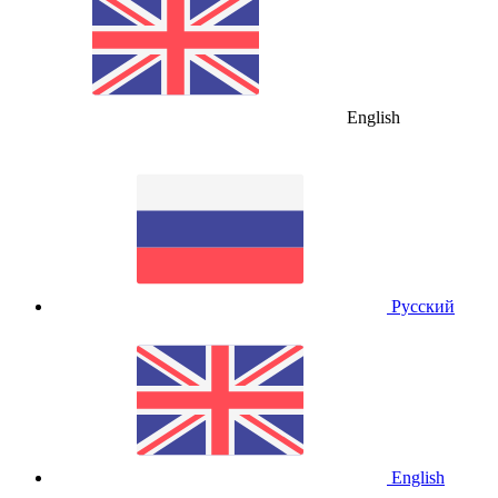
English
Русский
English