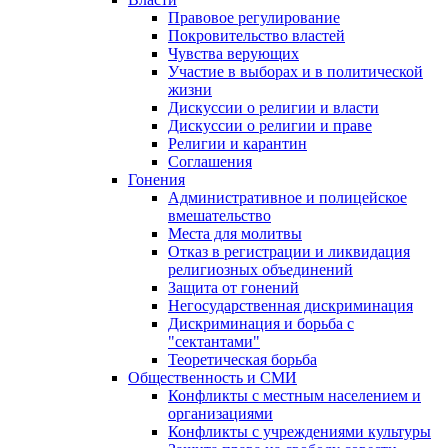
Правовое регулирование
Покровительство властей
Чувства верующих
Участие в выборах и в политической
жизни
Дискуссии о религии и власти
Дискуссии о религии и праве
Религии и карантин
Соглашения
Гонения
Административное и полицейское
вмешательство
Места для молитвы
Отказ в регистрации и ликвидация
религиозных объединений
Защита от гонений
Негосударственная дискриминация
Дискриминация и борьба с
"сектантами"
Теоретическая борьба
Общественность и СМИ
Конфликты с местным населением и
организациями
Конфликты с учреждениями культуры