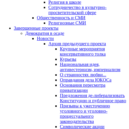
Религия в школе
Сотрудничество в культурно-
просветительской сфере
Общественность и СМИ
Религиозные СМИ
Завершенные проекты
Демократия в осаде
Новости
Архив предыдущего проекта
Крупные мероприятия
консервативного толка
Курьезы
Национальная идея,
антивестернизм, империализм
О странностях любви...
Оправдания дела ЮКОСа
Основания пересмотра
приватизации
Предложения де-либерализовать
Конституцию и публичное право
Призывы к ужесточению
уголовного и уголовно-
процессуального
законодательства
Символические акции