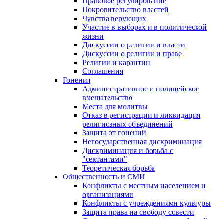
Правовое регулирование
Покровительство властей
Чувства верующих
Участие в выборах и в политической
жизни
Дискуссии о религии и власти
Дискуссии о религии и праве
Религии и карантин
Соглашения
Гонения
Административное и полицейское
вмешательство
Места для молитвы
Отказ в регистрации и ликвидация
религиозных объединений
Защита от гонений
Негосударственная дискриминация
Дискриминация и борьба с
"сектантами"
Теоретическая борьба
Общественность и СМИ
Конфликты с местным населением и
организациями
Конфликты с учреждениями культуры
Защита права на свободу совести