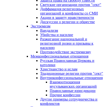
Защита права на свободу совести
Светские организации против "сект"
Диффамация религиозных
организаций и конфликты со СМИ
Акции в защиту нравственности
Дискуссии о религии и обществе
Экстремизм
Вандализм
Убийства и насилие
Разжигание национальной и
религиозной розни и призывы к
насилию
Противодействие экстремизму
Межконфессиональные отношения
Русская Православная Церковь и
католики
Христианство и ислам
Традиционные религии против "сект"
Внутриконфессиональные отношения
Взаимоотношения
мусульманских организаций
Православные юрисдикции
Прочие конфессии
Другие примеры сотрудничества и
конфликтов