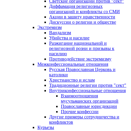
Светские организации против "сект"
Диффамация религиозных
организаций и конфликты со СМИ
Акции в защиту нравственности
Дискуссии о религии и обществе
Экстремизм
Вандализм
Убийства и насилие
Разжигание национальной и
религиозной розни и призывы к
насилию
Противодействие экстремизму
Межконфессиональные отношения
Русская Православная Церковь и
католики
Христианство и ислам
Традиционные религии против "сект"
Внутриконфессиональные отношения
Взаимоотношения
мусульманских организаций
Православные юрисдикции
Прочие конфессии
Другие примеры сотрудничества и
конфликтов
Курьезы