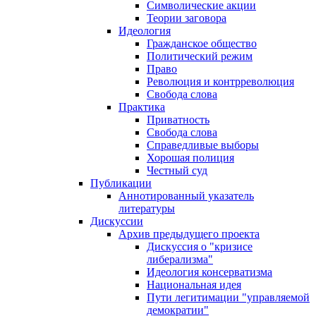
Символические акции
Теории заговора
Идеология
Гражданское общество
Политический режим
Право
Революция и контрреволюция
Свобода слова
Практика
Приватность
Свобода слова
Справедливые выборы
Хорошая полиция
Честный суд
Публикации
Аннотированный указатель
литературы
Дискуссии
Архив предыдущего проекта
Дискуссия о "кризисе
либерализма"
Идеология консерватизма
Национальная идея
Пути легитимации "управляемой
демократии"