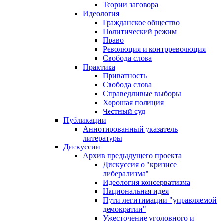
Теории заговора
Идеология
Гражданское общество
Политический режим
Право
Революция и контрреволюция
Свобода слова
Практика
Приватность
Свобода слова
Справедливые выборы
Хорошая полиция
Честный суд
Публикации
Аннотированный указатель
литературы
Дискуссии
Архив предыдущего проекта
Дискуссия о "кризисе
либерализма"
Идеология консерватизма
Национальная идея
Пути легитимации "управляемой
демократии"
Ужесточение уголовного и