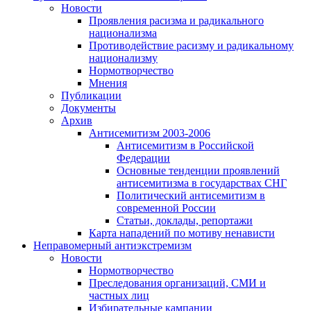
Новости
Проявления расизма и радикального
национализма
Противодействие расизму и радикальному
национализму
Нормотворчество
Мнения
Публикации
Документы
Архив
Антисемитизм 2003-2006
Антисемитизм в Российской
Федерации
Основные тенденции проявлений
антисемитизма в государствах СНГ
Политический антисемитизм в
современной России
Статьи, доклады, репортажи
Карта нападений по мотиву ненависти
Неправомерный антиэкстремизм
Новости
Нормотворчество
Преследования организаций, СМИ и
частных лиц
Избирательные кампании