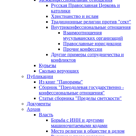
Русская Православная Церковь и
католики
Христианство и ислам
Традиционные религии против "сект"
Внутриконфессиональные отношения
Взаимоотношения
мусульманских организаций
Православные юрисдикции
Прочие конфессии
Другие примеры сотрудничества и
конфликтов
Курьезы
Сколько верующих
Публикации
Из книг "Панорамы"
Сборник "Преодолевая государственно -
конфессиональные отношения"
Статьи сборника "Пределы светскости"
Документы
Архив
Власть
Борьба с ИНН и другими
машиночитаемыми кодами
Место религии в обществе в целом