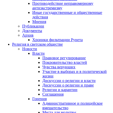
Противодействие неправомерному
антиэкстремизму
Иные государственные и общественные
действия
Мнения
Публикации
Документы
Архив
Хроники фильтрации Рунета
Религия в светском обществе
Новости
Власти
Правовое регулирование
Покровительство властей
Чувства верующих
Участие в выборах и в политической
жизни
Дискуссии о религии и власти
Дискуссии о религии и праве
Религии и карантин
Соглашения
Гонения
Административное и полицейское
вмешательство
Места для молитвы