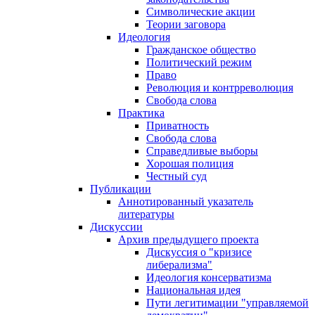
Символические акции
Теории заговора
Идеология
Гражданское общество
Политический режим
Право
Революция и контрреволюция
Свобода слова
Практика
Приватность
Свобода слова
Справедливые выборы
Хорошая полиция
Честный суд
Публикации
Аннотированный указатель
литературы
Дискуссии
Архив предыдущего проекта
Дискуссия о "кризисе
либерализма"
Идеология консерватизма
Национальная идея
Пути легитимации "управляемой