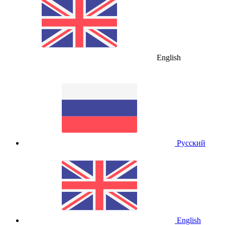
English
Русский
English