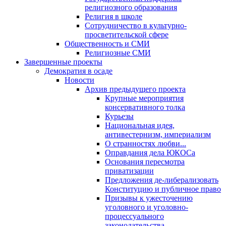
религиозного образования
Религия в школе
Сотрудничество в культурно-
просветительской сфере
Общественность и СМИ
Религиозные СМИ
Завершенные проекты
Демократия в осаде
Новости
Архив предыдущего проекта
Крупные мероприятия
консервативного толка
Курьезы
Национальная идея,
антивестернизм, империализм
О странностях любви...
Оправдания дела ЮКОСа
Основания пересмотра
приватизации
Предложения де-либерализовать
Конституцию и публичное право
Призывы к ужесточению
уголовного и уголовно-
процессуального
законодательства