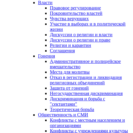
Власти
Правовое регулирование
Покровительство властей
Чувства верующих
Участие в выборах и в политической
жизни
Дискуссии о религии и власти
Дискуссии о религии и праве
Религии и карантин
Соглашения
Гонения
Административное и полицейское
вмешательство
Места для молитвы
Отказ в регистрации и ликвидация
религиозных объединений
Защита от гонений
Негосударственная дискриминация
Дискриминация и борьба с
"сектантами"
Теоретическая борьба
Общественность и СМИ
Конфликты с местным населением и
организациями
Конфликты с учреждениями культуры