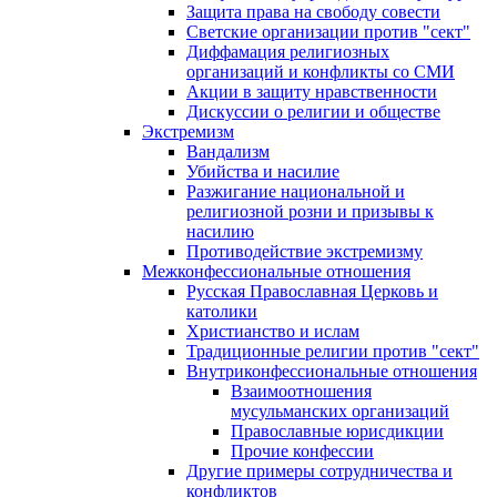
Защита права на свободу совести
Светские организации против "сект"
Диффамация религиозных
организаций и конфликты со СМИ
Акции в защиту нравственности
Дискуссии о религии и обществе
Экстремизм
Вандализм
Убийства и насилие
Разжигание национальной и
религиозной розни и призывы к
насилию
Противодействие экстремизму
Межконфессиональные отношения
Русская Православная Церковь и
католики
Христианство и ислам
Традиционные религии против "сект"
Внутриконфессиональные отношения
Взаимоотношения
мусульманских организаций
Православные юрисдикции
Прочие конфессии
Другие примеры сотрудничества и
конфликтов