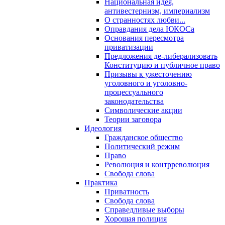
Национальная идея,
антивестернизм, империализм
О странностях любви...
Оправдания дела ЮКОСа
Основания пересмотра
приватизации
Предложения де-либерализовать
Конституцию и публичное право
Призывы к ужесточению
уголовного и уголовно-
процессуального
законодательства
Символические акции
Теории заговора
Идеология
Гражданское общество
Политический режим
Право
Революция и контрреволюция
Свобода слова
Практика
Приватность
Свобода слова
Справедливые выборы
Хорошая полиция