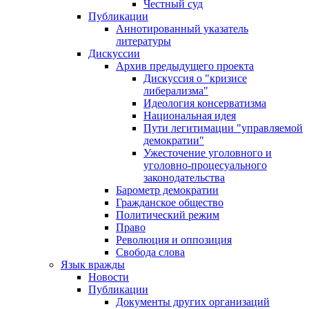
Честный суд
Публикации
Аннотированный указатель
литературы
Дискуссии
Архив предыдущего проекта
Дискуссия о "кризисе
либерализма"
Идеология консерватизма
Национальная идея
Пути легитимации "управляемой
демократии"
Ужесточение уголовного и
уголовно-процесуального
законодательства
Барометр демократии
Гражданское общество
Политический режим
Право
Революция и оппозиция
Свобода слова
Язык вражды
Новости
Публикации
Документы других организаций