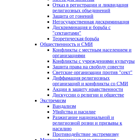
Отказ в регистрации и ликвидация
религиозных объединений
Защита от гонений
Негосударственная дискриминация
Дискриминация и борьба с
"сектантами"
Теоретическая борьба
Общественность и СМИ
Конфликты с местным населением и
организациями
Конфликты с учреждениями культуры
Защита права на свободу совести
Светские организации против "сект"
Диффамация религиозных
организаций и конфликты со СМИ
Акции в защиту нравственности
Дискуссии о религии и обществе
Экстремизм
Вандализм
Убийства и насилие
Разжигание национальной и
религиозной розни и призывы к
насилию
Противодействие экстремизму
Межконфессиональные отношения