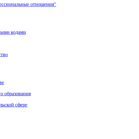
фессиональные отношения"
мыми кодами
ство
ве
го образования
льской сфере