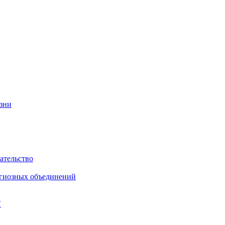
изни
ательство
игиозных объединений
"