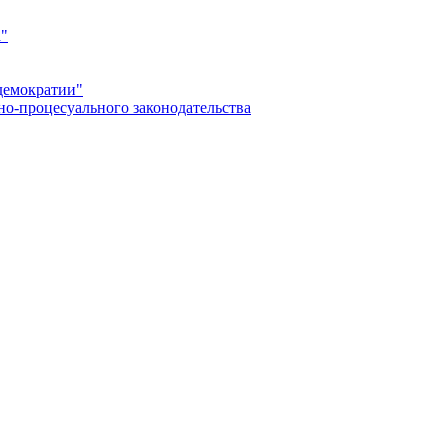
а"
демократии"
но-процесуального законодательства