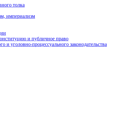
вного толка
зм, империализм
ции
Конституцию и публичное право
о и уголовно-процессуального законодательства