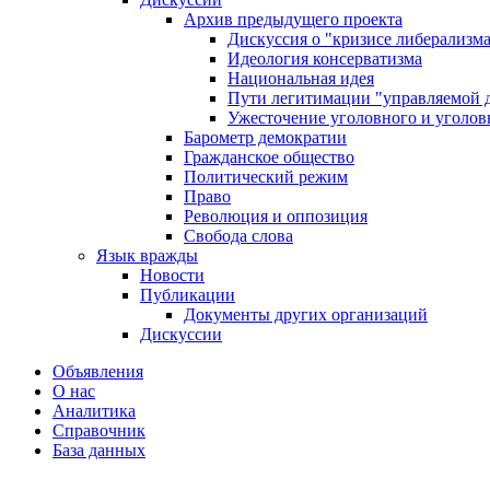
Архив предыдущего проекта
Дискуссия о "кризисе либерализм
Идеология консерватизма
Национальная идея
Пути легитимации "управляемой 
Ужесточение уголовного и уголов
Барометр демократии
Гражданское общество
Политический режим
Право
Революция и оппозиция
Свобода слова
Язык вражды
Новости
Публикации
Документы других организаций
Дискуссии
Объявления
О нас
Аналитика
Справочник
База данных