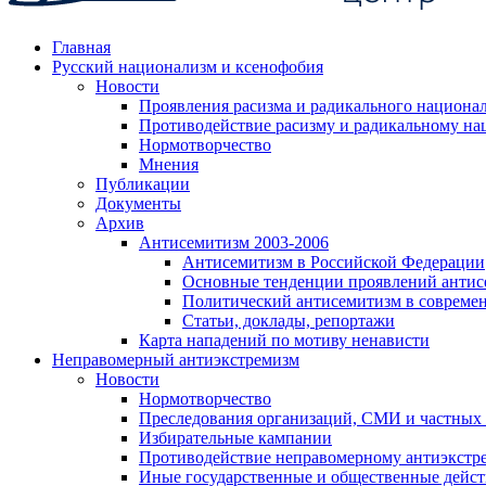
Главная
Русский национализм и ксенофобия
Новости
Проявления расизма и радикального национа
Противодействие расизму и радикальному на
Нормотворчество
Мнения
Публикации
Документы
Архив
Антисемитизм 2003-2006
Антисемитизм в Российской Федерации
Основные тенденции проявлений антис
Политический антисемитизм в совреме
Статьи, доклады, репортажи
Карта нападений по мотиву ненависти
Неправомерный антиэкстремизм
Новости
Нормотворчество
Преследования организаций, СМИ и частных
Избирательные кампании
Противодействие неправомерному антиэкстр
Иные государственные и общественные дейст