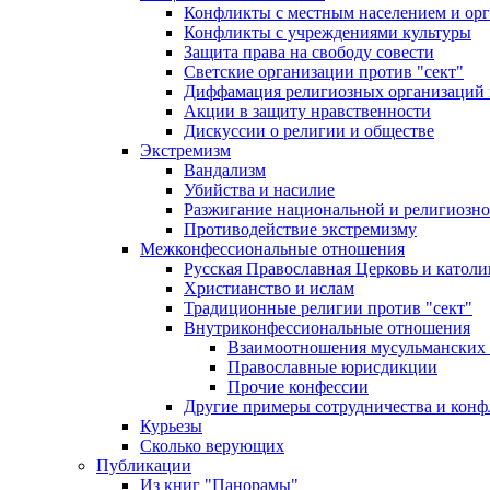
Конфликты с местным населением и ор
Конфликты с учреждениями культуры
Защита права на свободу совести
Светские организации против "сект"
Диффамация религиозных организаций
Акции в защиту нравственности
Дискуссии о религии и обществе
Экстремизм
Вандализм
Убийства и насилие
Разжигание национальной и религиозно
Противодействие экстремизму
Межконфессиональные отношения
Русская Православная Церковь и католи
Христианство и ислам
Традиционные религии против "сект"
Внутриконфессиональные отношения
Взаимоотношения мусульманских 
Православные юрисдикции
Прочие конфессии
Другие примеры сотрудничества и конф
Курьезы
Сколько верующих
Публикации
Из книг "Панорамы"