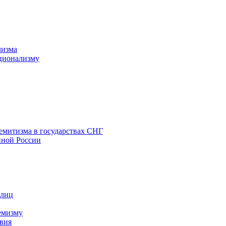
лизма
ционализму
емитизма в государствах СНГ
нной России
 лиц
емизму
вия