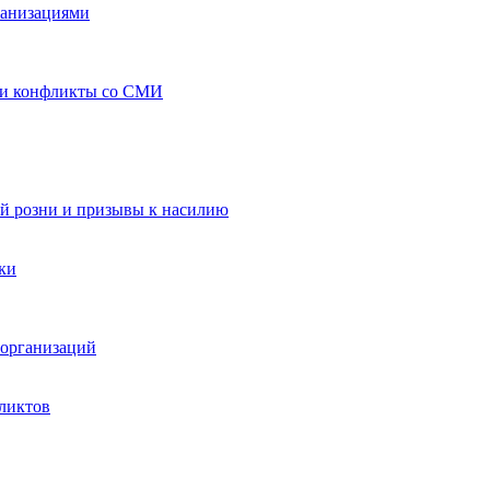
ганизациями
 и конфликты со СМИ
й розни и призывы к насилию
ки
организаций
ликтов