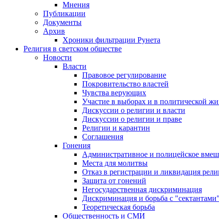
Мнения
Публикации
Документы
Архив
Хроники фильтрации Рунета
Религия в светском обществе
Новости
Власти
Правовое регулирование
Покровительство властей
Чувства верующих
Участие в выборах и в политической ж
Дискуссии о религии и власти
Дискуссии о религии и праве
Религии и карантин
Соглашения
Гонения
Административное и полицейское вмеш
Места для молитвы
Отказ в регистрации и ликвидация рел
Защита от гонений
Негосударственная дискриминация
Дискриминация и борьба с "сектантами
Теоретическая борьба
Общественность и СМИ