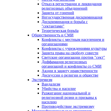
Отказ в регистрации и ликвидация
религиозных объединений
Защита от гонений
Негосударственная дискриминация
Дискриминация и борьба с
"сектантами"
Теоретическая борьба
Общественность и СМИ
Конфликты с местным населением и
организациями
Конфликты с учреждениями культуры
Защита права на свободу совести
Светские организации против "сект"
Диффамация религиозных
организаций и конфликты со СМИ
Акции в защиту нравственности
Дискуссии о религии и обществе
Экстремизм
Вандализм
Убийства и насилие
Разжигание национальной и
религиозной розни и призывы к
насилию
Противодействие экстремизму
Межконфессиональные отношения