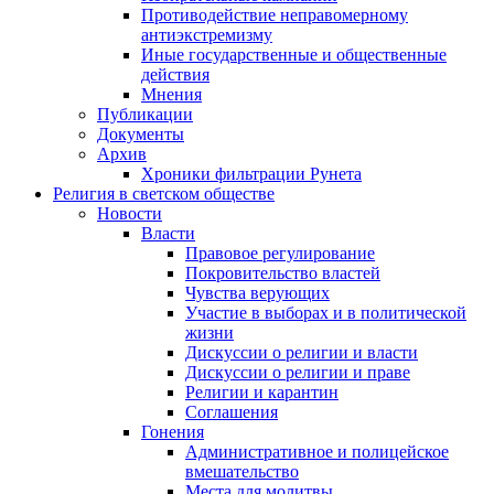
Противодействие неправомерному
антиэкстремизму
Иные государственные и общественные
действия
Мнения
Публикации
Документы
Архив
Хроники фильтрации Рунета
Религия в светском обществе
Новости
Власти
Правовое регулирование
Покровительство властей
Чувства верующих
Участие в выборах и в политической
жизни
Дискуссии о религии и власти
Дискуссии о религии и праве
Религии и карантин
Соглашения
Гонения
Административное и полицейское
вмешательство
Места для молитвы