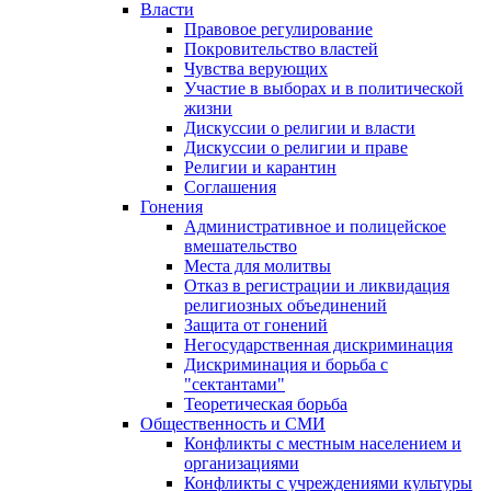
Власти
Правовое регулирование
Покровительство властей
Чувства верующих
Участие в выборах и в политической
жизни
Дискуссии о религии и власти
Дискуссии о религии и праве
Религии и карантин
Соглашения
Гонения
Административное и полицейское
вмешательство
Места для молитвы
Отказ в регистрации и ликвидация
религиозных объединений
Защита от гонений
Негосударственная дискриминация
Дискриминация и борьба с
"сектантами"
Теоретическая борьба
Общественность и СМИ
Конфликты с местным населением и
организациями
Конфликты с учреждениями культуры