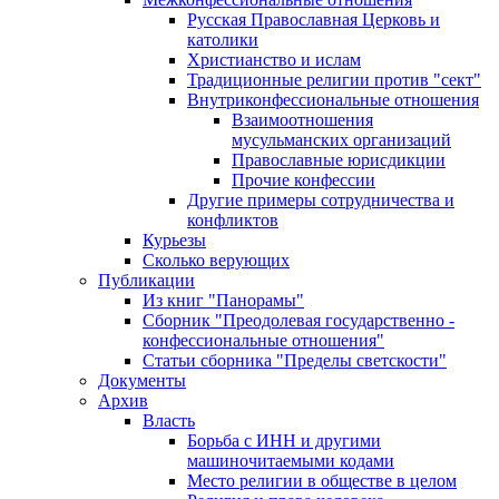
Русская Православная Церковь и
католики
Христианство и ислам
Традиционные религии против "сект"
Внутриконфессиональные отношения
Взаимоотношения
мусульманских организаций
Православные юрисдикции
Прочие конфессии
Другие примеры сотрудничества и
конфликтов
Курьезы
Сколько верующих
Публикации
Из книг "Панорамы"
Сборник "Преодолевая государственно -
конфессиональные отношения"
Статьи сборника "Пределы светскости"
Документы
Архив
Власть
Борьба с ИНН и другими
машиночитаемыми кодами
Место религии в обществе в целом