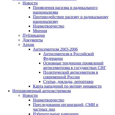
Новости
Проявления расизма и радикального
национализма
Противодействие расизму и радикальному
национализму
Нормотворчество
Мнения
Публикации
Документы
Архив
Антисемитизм 2003-2006
Антисемитизм в Российской
Федерации
Основные тенденции проявлений
антисемитизма в государствах СНГ
Политический антисемитизм в
современной России
Статьи, доклады, репортажи
Карта нападений по мотиву ненависти
Неправомерный антиэкстремизм
Новости
Нормотворчество
Преследования организаций, СМИ и
частных лиц
Избирательные кампании