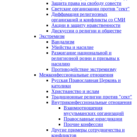
Защита права на свободу совести
Светские организации против "сект"
Диффамация религиозных
организаций и конфликты со СМИ
Акции в защиту нравственности
Дискуссии о религии и обществе
Экстремизм
Вандализм
Убийства и насилие
Разжигание национальной и
религиозной розни и призывы к
насилию
Противодействие экстремизму
Межконфессиональные отношения
Русская Православная Церковь и
католики
Христианство и ислам
Традиционные религии против "сект"
Внутриконфессиональные отношения
Взаимоотношения
мусульманских организаций
Православные юрисдикции
Прочие конфессии
Другие примеры сотрудничества и
конфликтов