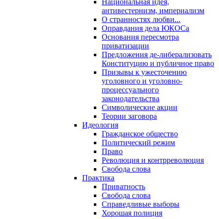
Национальная идея,
антивестернизм, империализм
О странностях любви...
Оправдания дела ЮКОСа
Основания пересмотра
приватизации
Предложения де-либерализовать
Конституцию и публичное право
Призывы к ужесточению
уголовного и уголовно-
процессуального
законодательства
Символические акции
Теории заговора
Идеология
Гражданское общество
Политический режим
Право
Революция и контрреволюция
Свобода слова
Практика
Приватность
Свобода слова
Справедливые выборы
Хорошая полиция