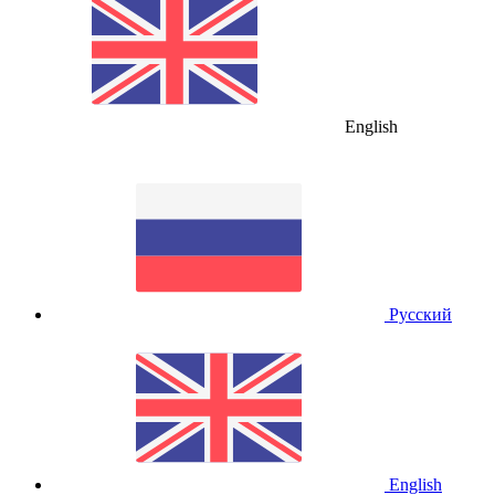
English
Русский
English