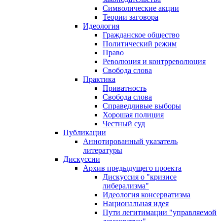
Символические акции
Теории заговора
Идеология
Гражданское общество
Политический режим
Право
Революция и контрреволюция
Свобода слова
Практика
Приватность
Свобода слова
Справедливые выборы
Хорошая полиция
Честный суд
Публикации
Аннотированный указатель
литературы
Дискуссии
Архив предыдущего проекта
Дискуссия о "кризисе
либерализма"
Идеология консерватизма
Национальная идея
Пути легитимации "управляемой