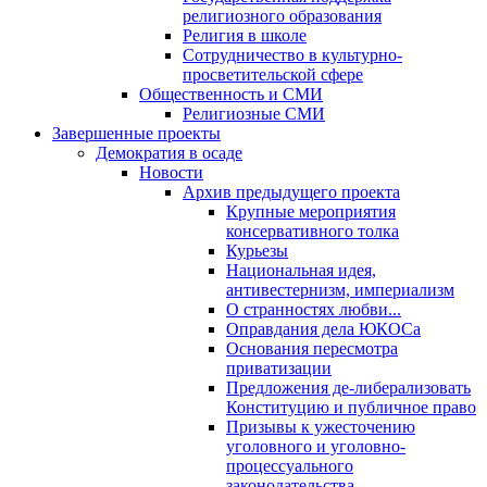
религиозного образования
Религия в школе
Сотрудничество в культурно-
просветительской сфере
Общественность и СМИ
Религиозные СМИ
Завершенные проекты
Демократия в осаде
Новости
Архив предыдущего проекта
Крупные мероприятия
консервативного толка
Курьезы
Национальная идея,
антивестернизм, империализм
О странностях любви...
Оправдания дела ЮКОСа
Основания пересмотра
приватизации
Предложения де-либерализовать
Конституцию и публичное право
Призывы к ужесточению
уголовного и уголовно-
процессуального
законодательства