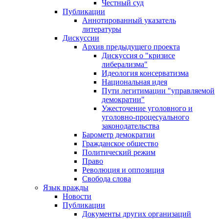
Честный суд
Публикации
Аннотированный указатель
литературы
Дискуссии
Архив предыдущего проекта
Дискуссия о "кризисе
либерализма"
Идеология консерватизма
Национальная идея
Пути легитимации "управляемой
демократии"
Ужесточение уголовного и
уголовно-процесуального
законодательства
Барометр демократии
Гражданское общество
Политический режим
Право
Революция и оппозиция
Свобода слова
Язык вражды
Новости
Публикации
Документы других организаций