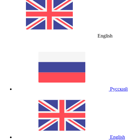
English
Русский
English