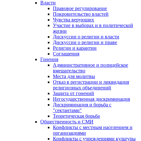
Власти
Правовое регулирование
Покровительство властей
Чувства верующих
Участие в выборах и в политической
жизни
Дискуссии о религии и власти
Дискуссии о религии и праве
Религии и карантин
Соглашения
Гонения
Административное и полицейское
вмешательство
Места для молитвы
Отказ в регистрации и ликвидация
религиозных объединений
Защита от гонений
Негосударственная дискриминация
Дискриминация и борьба с
"сектантами"
Теоретическая борьба
Общественность и СМИ
Конфликты с местным населением и
организациями
Конфликты с учреждениями культуры