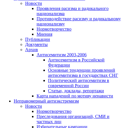
Новости
Проявления расизма и радикального
национализма
Противодействие расизму и радикальному
национализму
Нормотворчество
Мнения
Публикации
Документы
Архив
Антисемитизм 2003-2006
Антисемитизм в Российской
Федерации
Основные тенденции проявлений
антисемитизма в государствах СНГ
Политический антисемитизм в
современной России
Статьи, доклады, репортажи
Карта нападений по мотиву ненависти
Неправомерный антиэкстремизм
Новости
Нормотворчество
Преследования организаций, СМИ и
частных лиц
Избирательные кампании