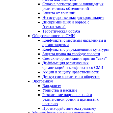
Отказ в регистрации и ликвидация
религиозных объединений
Защита от гонений
Негосударственная дискриминация
Дискриминация и борьба с
"сектантами"
Теоретическая борьба
Общественность и СМИ
Конфликты с местным населением и
организациями
Конфликты с учреждениями культуры
Защита права на свободу совести
Светские организации против "сект"
Диффамация религиозных
организаций и конфликты со СМИ
Акции в защиту нравственности
Дискуссии о религии и обществе
Экстремизм
Вандализм
Убийства и насилие
Разжигание национальной и
религиозной розни и призывы к
насилию
Противодействие экстремизму
Межконфессиональные отношения