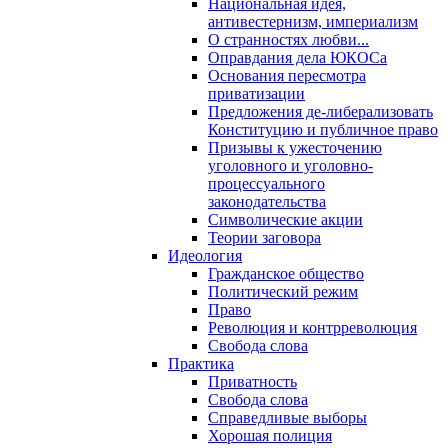
Национальная идея,
антивестернизм, империализм
О странностях любви...
Оправдания дела ЮКОСа
Основания пересмотра
приватизации
Предложения де-либерализовать
Конституцию и публичное право
Призывы к ужесточению
уголовного и уголовно-
процессуального
законодательства
Символические акции
Теории заговора
Идеология
Гражданское общество
Политический режим
Право
Революция и контрреволюция
Свобода слова
Практика
Приватность
Свобода слова
Справедливые выборы
Хорошая полиция