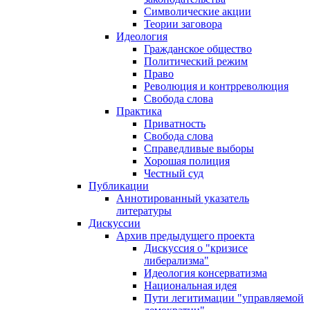
Символические акции
Теории заговора
Идеология
Гражданское общество
Политический режим
Право
Революция и контрреволюция
Свобода слова
Практика
Приватность
Свобода слова
Справедливые выборы
Хорошая полиция
Честный суд
Публикации
Аннотированный указатель
литературы
Дискуссии
Архив предыдущего проекта
Дискуссия о "кризисе
либерализма"
Идеология консерватизма
Национальная идея
Пути легитимации "управляемой