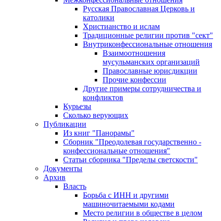
Русская Православная Церковь и
католики
Христианство и ислам
Традиционные религии против "сект"
Внутриконфессиональные отношения
Взаимоотношения
мусульманских организаций
Православные юрисдикции
Прочие конфессии
Другие примеры сотрудничества и
конфликтов
Курьезы
Сколько верующих
Публикации
Из книг "Панорамы"
Сборник "Преодолевая государственно -
конфессиональные отношения"
Статьи сборника "Пределы светскости"
Документы
Архив
Власть
Борьба с ИНН и другими
машиночитаемыми кодами
Место религии в обществе в целом