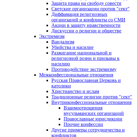
Защита права на свободу совести
Светские организации против "сект"
Диффамация религиозных
организаций и конфликты со СМИ
Акции в защиту нравственности
Дискуссии о религии и обществе
Экстремизм
Вандализм
Убийства и насилие
Разжигание национальной и
религиозной розни и призывы к
насилию
Противодействие экстремизму
Межконфессиональные отношения
Русская Православная Церковь и
католики
Христианство и ислам
Традиционные религии против "сект"
Внутриконфессиональные отношения
Взаимоотношения
мусульманских организаций
Православные юрисдикции
Прочие конфессии
Другие примеры сотрудничества и
конфликтов