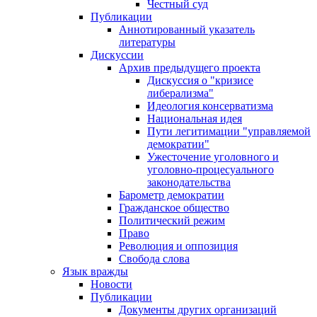
Честный суд
Публикации
Аннотированный указатель
литературы
Дискуссии
Архив предыдущего проекта
Дискуссия о "кризисе
либерализма"
Идеология консерватизма
Национальная идея
Пути легитимации "управляемой
демократии"
Ужесточение уголовного и
уголовно-процесуального
законодательства
Барометр демократии
Гражданское общество
Политический режим
Право
Революция и оппозиция
Свобода слова
Язык вражды
Новости
Публикации
Документы других организаций