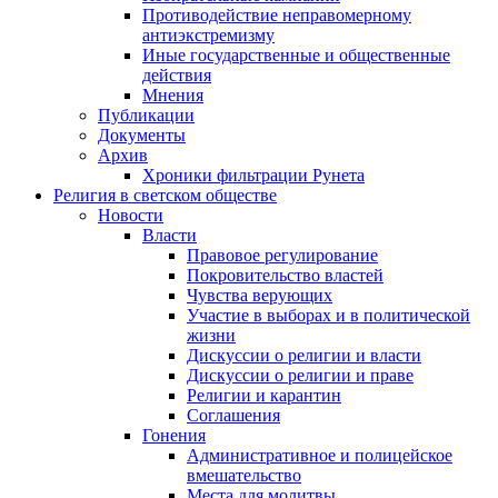
Противодействие неправомерному
антиэкстремизму
Иные государственные и общественные
действия
Мнения
Публикации
Документы
Архив
Хроники фильтрации Рунета
Религия в светском обществе
Новости
Власти
Правовое регулирование
Покровительство властей
Чувства верующих
Участие в выборах и в политической
жизни
Дискуссии о религии и власти
Дискуссии о религии и праве
Религии и карантин
Соглашения
Гонения
Административное и полицейское
вмешательство
Места для молитвы