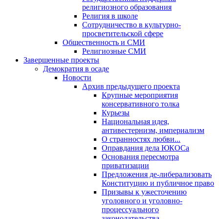
религиозного образования
Религия в школе
Сотрудничество в культурно-
просветительской сфере
Общественность и СМИ
Религиозные СМИ
Завершенные проекты
Демократия в осаде
Новости
Архив предыдущего проекта
Крупные мероприятия
консервативного толка
Курьезы
Национальная идея,
антивестернизм, империализм
О странностях любви...
Оправдания дела ЮКОСа
Основания пересмотра
приватизации
Предложения де-либерализовать
Конституцию и публичное право
Призывы к ужесточению
уголовного и уголовно-
процессуального
законодательства