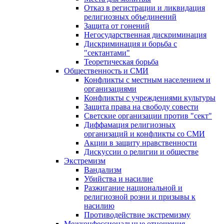
Отказ в регистрации и ликвидация
религиозных объединений
Защита от гонений
Негосударственная дискриминация
Дискриминация и борьба с
"сектантами"
Теоретическая борьба
Общественность и СМИ
Конфликты с местным населением и
организациями
Конфликты с учреждениями культуры
Защита права на свободу совести
Светские организации против "сект"
Диффамация религиозных
организаций и конфликты со СМИ
Акции в защиту нравственности
Дискуссии о религии и обществе
Экстремизм
Вандализм
Убийства и насилие
Разжигание национальной и
религиозной розни и призывы к
насилию
Противодействие экстремизму
Межконфессиональные отношения