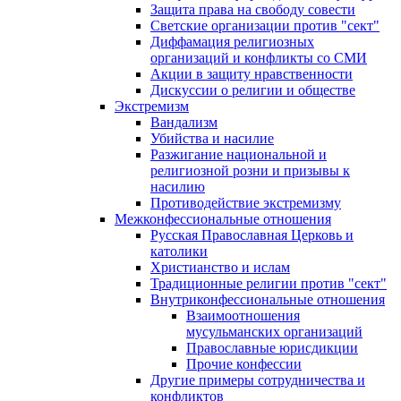
Защита права на свободу совести
Светские организации против "сект"
Диффамация религиозных
организаций и конфликты со СМИ
Акции в защиту нравственности
Дискуссии о религии и обществе
Экстремизм
Вандализм
Убийства и насилие
Разжигание национальной и
религиозной розни и призывы к
насилию
Противодействие экстремизму
Межконфессиональные отношения
Русская Православная Церковь и
католики
Христианство и ислам
Традиционные религии против "сект"
Внутриконфессиональные отношения
Взаимоотношения
мусульманских организаций
Православные юрисдикции
Прочие конфессии
Другие примеры сотрудничества и
конфликтов