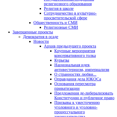
религиозного образования
Религия в школе
Сотрудничество в культурно-
просветительской сфере
Общественность и СМИ
Религиозные СМИ
Завершенные проекты
Демократия в осаде
Новости
Архив предыдущего проекта
Крупные мероприятия
консервативного толка
Курьезы
Национальная идея,
антивестернизм, империализм
О странностях любви...
Оправдания дела ЮКОСа
Основания пересмотра
приватизации
Предложения де-либерализовать
Конституцию и публичное право
Призывы к ужесточению
уголовного и уголовно-
процессуального
законодательства