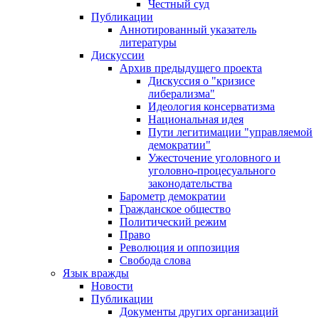
Честный суд
Публикации
Аннотированный указатель
литературы
Дискуссии
Архив предыдущего проекта
Дискуссия о "кризисе
либерализма"
Идеология консерватизма
Национальная идея
Пути легитимации "управляемой
демократии"
Ужесточение уголовного и
уголовно-процесуального
законодательства
Барометр демократии
Гражданское общество
Политический режим
Право
Революция и оппозиция
Свобода слова
Язык вражды
Новости
Публикации
Документы других организаций