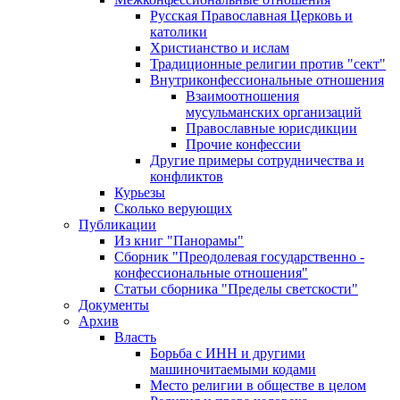
Русская Православная Церковь и
католики
Христианство и ислам
Традиционные религии против "сект"
Внутриконфессиональные отношения
Взаимоотношения
мусульманских организаций
Православные юрисдикции
Прочие конфессии
Другие примеры сотрудничества и
конфликтов
Курьезы
Сколько верующих
Публикации
Из книг "Панорамы"
Сборник "Преодолевая государственно -
конфессиональные отношения"
Статьи сборника "Пределы светскости"
Документы
Архив
Власть
Борьба с ИНН и другими
машиночитаемыми кодами
Место религии в обществе в целом