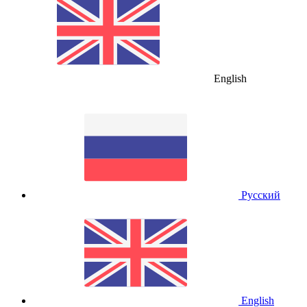
English
Русский
English