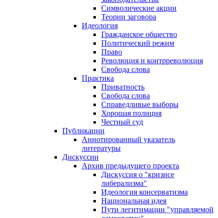
Символические акции
Теории заговора
Идеология
Гражданское общество
Политический режим
Право
Революция и контрреволюция
Свобода слова
Практика
Приватность
Свобода слова
Справедливые выборы
Хорошая полиция
Честный суд
Публикации
Аннотированный указатель
литературы
Дискуссии
Архив предыдущего проекта
Дискуссия о "кризисе
либерализма"
Идеология консерватизма
Национальная идея
Пути легитимации "управляемой