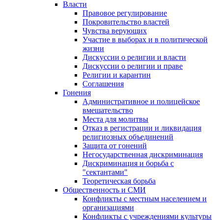
Власти
Правовое регулирование
Покровительство властей
Чувства верующих
Участие в выборах и в политической
жизни
Дискуссии о религии и власти
Дискуссии о религии и праве
Религии и карантин
Соглашения
Гонения
Административное и полицейское
вмешательство
Места для молитвы
Отказ в регистрации и ликвидация
религиозных объединений
Защита от гонений
Негосударственная дискриминация
Дискриминация и борьба с
"сектантами"
Теоретическая борьба
Общественность и СМИ
Конфликты с местным населением и
организациями
Конфликты с учреждениями культуры