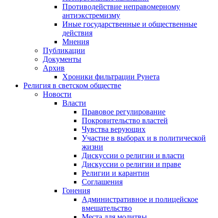
Противодействие неправомерному
антиэкстремизму
Иные государственные и общественные
действия
Мнения
Публикации
Документы
Архив
Хроники фильтрации Рунета
Религия в светском обществе
Новости
Власти
Правовое регулирование
Покровительство властей
Чувства верующих
Участие в выборах и в политической
жизни
Дискуссии о религии и власти
Дискуссии о религии и праве
Религии и карантин
Соглашения
Гонения
Административное и полицейское
вмешательство
Места для молитвы