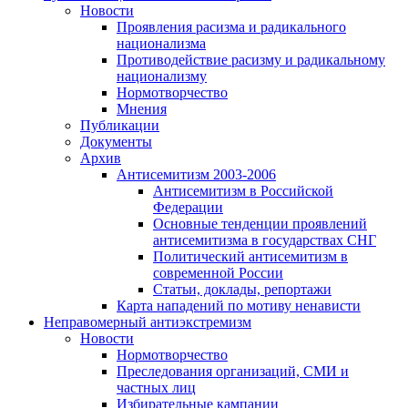
Новости
Проявления расизма и радикального
национализма
Противодействие расизму и радикальному
национализму
Нормотворчество
Мнения
Публикации
Документы
Архив
Антисемитизм 2003-2006
Антисемитизм в Российской
Федерации
Основные тенденции проявлений
антисемитизма в государствах СНГ
Политический антисемитизм в
современной России
Статьи, доклады, репортажи
Карта нападений по мотиву ненависти
Неправомерный антиэкстремизм
Новости
Нормотворчество
Преследования организаций, СМИ и
частных лиц
Избирательные кампании