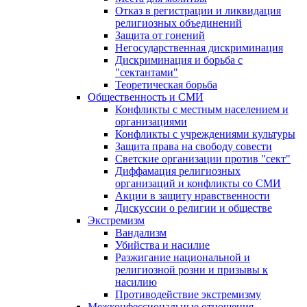
Отказ в регистрации и ликвидация
религиозных объединений
Защита от гонений
Негосударственная дискриминация
Дискриминация и борьба с
"сектантами"
Теоретическая борьба
Общественность и СМИ
Конфликты с местным населением и
организациями
Конфликты с учреждениями культуры
Защита права на свободу совести
Светские организации против "сект"
Диффамация религиозных
организаций и конфликты со СМИ
Акции в защиту нравственности
Дискуссии о религии и обществе
Экстремизм
Вандализм
Убийства и насилие
Разжигание национальной и
религиозной розни и призывы к
насилию
Противодействие экстремизму
Межконфессиональные отношения