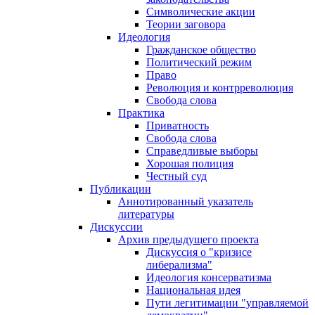
Символические акции
Теории заговора
Идеология
Гражданское общество
Политический режим
Право
Революция и контрреволюция
Свобода слова
Практика
Приватность
Свобода слова
Справедливые выборы
Хорошая полиция
Честный суд
Публикации
Аннотированный указатель
литературы
Дискуссии
Архив предыдущего проекта
Дискуссия о "кризисе
либерализма"
Идеология консерватизма
Национальная идея
Пути легитимации "управляемой