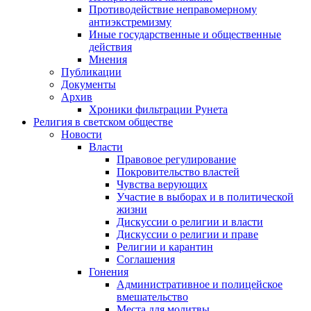
Противодействие неправомерному
антиэкстремизму
Иные государственные и общественные
действия
Мнения
Публикации
Документы
Архив
Хроники фильтрации Рунета
Религия в светском обществе
Новости
Власти
Правовое регулирование
Покровительство властей
Чувства верующих
Участие в выборах и в политической
жизни
Дискуссии о религии и власти
Дискуссии о религии и праве
Религии и карантин
Соглашения
Гонения
Административное и полицейское
вмешательство
Места для молитвы