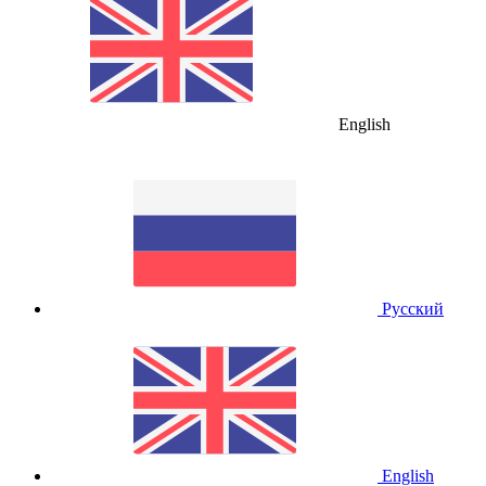
English
Русский
English