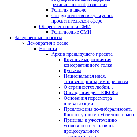
религиозного образования
Религия в школе
Сотрудничество в культурно-
просветительской сфере
Общественность и СМИ
Религиозные СМИ
Завершенные проекты
Демократия в осаде
Новости
Архив предыдущего проекта
Крупные мероприятия
консервативного толка
Курьезы
Национальная идея,
антивестернизм, империализм
О странностях любви...
Оправдания дела ЮКОСа
Основания пересмотра
приватизации
Предложения де-либерализовать
Конституцию и публичное право
Призывы к ужесточению
уголовного и уголовно-
процессуального
законодательства