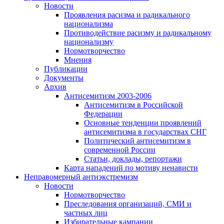
Новости
Проявления расизма и радикального
национализма
Противодействие расизму и радикальному
национализму
Нормотворчество
Мнения
Публикации
Документы
Архив
Антисемитизм 2003-2006
Антисемитизм в Российской
Федерации
Основные тенденции проявлений
антисемитизма в государствах СНГ
Политический антисемитизм в
современной России
Статьи, доклады, репортажи
Карта нападений по мотиву ненависти
Неправомерный антиэкстремизм
Новости
Нормотворчество
Преследования организаций, СМИ и
частных лиц
Избирательные кампании