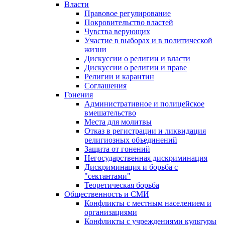
Власти
Правовое регулирование
Покровительство властей
Чувства верующих
Участие в выборах и в политической
жизни
Дискуссии о религии и власти
Дискуссии о религии и праве
Религии и карантин
Соглашения
Гонения
Административное и полицейское
вмешательство
Места для молитвы
Отказ в регистрации и ликвидация
религиозных объединений
Защита от гонений
Негосударственная дискриминация
Дискриминация и борьба с
"сектантами"
Теоретическая борьба
Общественность и СМИ
Конфликты с местным населением и
организациями
Конфликты с учреждениями культуры