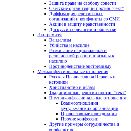
Защита права на свободу совести
Светские организации против "сект"
Диффамация религиозных
организаций и конфликты со СМИ
Акции в защиту нравственности
Дискуссии о религии и обществе
Экстремизм
Вандализм
Убийства и насилие
Разжигание национальной и
религиозной розни и призывы к
насилию
Противодействие экстремизму
Межконфессиональные отношения
Русская Православная Церковь и
католики
Христианство и ислам
Традиционные религии против "сект"
Внутриконфессиональные отношения
Взаимоотношения
мусульманских организаций
Православные юрисдикции
Прочие конфессии
Другие примеры сотрудничества и
конфликтов