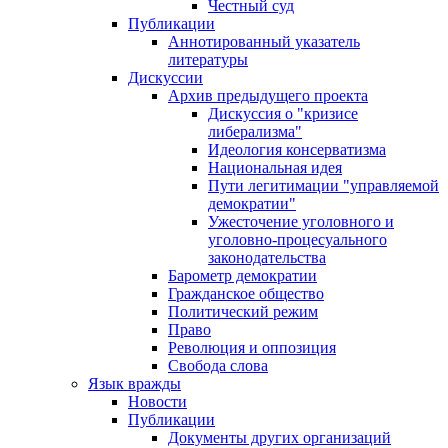
Честный суд
Публикации
Аннотированный указатель
литературы
Дискуссии
Архив предыдущего проекта
Дискуссия о "кризисе
либерализма"
Идеология консерватизма
Национальная идея
Пути легитимации "управляемой
демократии"
Ужесточение уголовного и
уголовно-процесуального
законодательства
Барометр демократии
Гражданское общество
Политический режим
Право
Революция и оппозиция
Свобода слова
Язык вражды
Новости
Публикации
Документы других организаций