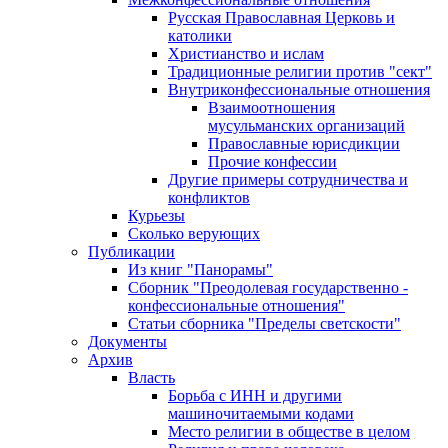
Русская Православная Церковь и
католики
Христианство и ислам
Традиционные религии против "сект"
Внутриконфессиональные отношения
Взаимоотношения
мусульманских организаций
Православные юрисдикции
Прочие конфессии
Другие примеры сотрудничества и
конфликтов
Курьезы
Сколько верующих
Публикации
Из книг "Панорамы"
Сборник "Преодолевая государственно -
конфессиональные отношения"
Статьи сборника "Пределы светскости"
Документы
Архив
Власть
Борьба с ИНН и другими
машиночитаемыми кодами
Место религии в обществе в целом