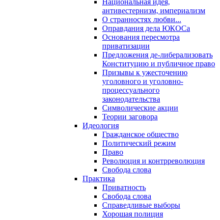
Национальная идея,
антивестернизм, империализм
О странностях любви...
Оправдания дела ЮКОСа
Основания пересмотра
приватизации
Предложения де-либерализовать
Конституцию и публичное право
Призывы к ужесточению
уголовного и уголовно-
процессуального
законодательства
Символические акции
Теории заговора
Идеология
Гражданское общество
Политический режим
Право
Революция и контрреволюция
Свобода слова
Практика
Приватность
Свобода слова
Справедливые выборы
Хорошая полиция