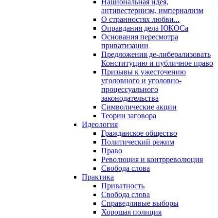
Национальная идея,
антивестернизм, империализм
О странностях любви...
Оправдания дела ЮКОСа
Основания пересмотра
приватизации
Предложения де-либерализовать
Конституцию и публичное право
Призывы к ужесточению
уголовного и уголовно-
процессуального
законодательства
Символические акции
Теории заговора
Идеология
Гражданское общество
Политический режим
Право
Революция и контрреволюция
Свобода слова
Практика
Приватность
Свобода слова
Справедливые выборы
Хорошая полиция