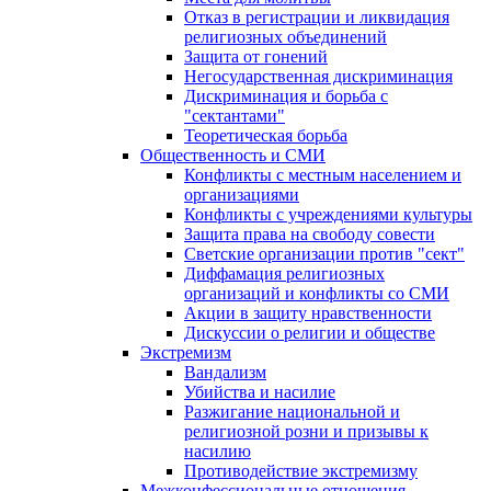
Отказ в регистрации и ликвидация
религиозных объединений
Защита от гонений
Негосударственная дискриминация
Дискриминация и борьба с
"сектантами"
Теоретическая борьба
Общественность и СМИ
Конфликты с местным населением и
организациями
Конфликты с учреждениями культуры
Защита права на свободу совести
Светские организации против "сект"
Диффамация религиозных
организаций и конфликты со СМИ
Акции в защиту нравственности
Дискуссии о религии и обществе
Экстремизм
Вандализм
Убийства и насилие
Разжигание национальной и
религиозной розни и призывы к
насилию
Противодействие экстремизму
Межконфессиональные отношения