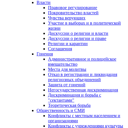
Власти
Правовое регулирование
Покровительство властей
Чувства верующих
Участие в выборах и в политической
жизни
Дискуссии о религии и власти
Дискуссии о религии и праве
Религии и карантин
Соглашения
Гонения
Административное и полицейское
вмешательство
Места для молитвы
Отказ в регистрации и ликвидация
религиозных объединений
Защита от гонений
Негосударственная дискриминация
Дискриминация и борьба с
"сектантами"
Теоретическая борьба
Общественность и СМИ
Конфликты с местным населением и
организациями
Конфликты с учреждениями культуры