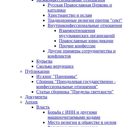
Русская Православная Церковь и
католики
Христианство и ислам
Традиционные религии против "сект"
Внутриконфессиональные отношения
Взаимоотношения
мусульманских организаций
Православные юрисдикции
Прочие конфессии
Другие примеры сотрудничества и
конфликтов
Курьезы
Сколько верующих
Публикации
Из книг "Панорамы"
Сборник "Преодолевая государственно -
конфессиональные отношения"
Статьи сборника "Пределы светскости"
Документы
Архив
Власть
Борьба с ИНН и другими
машиночитаемыми кодами
Место религии в обществе в целом