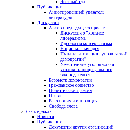
Честный суд
Публикации
Аннотированный указатель
литературы
Дискуссии
Архив предыдущего проекта
Дискуссия о "кризисе
либерализма"
Идеология консерватизма
Национальная идея
Пути легитимации "управляемой
демократии"
Ужесточение уголовного и
уголовно-процесуального
законодательства
Барометр демократии
Гражданское общество
Политический режим
Право
Революция и оппозиция
Свобода слова
Язык вражды
Новости
Публикации
Документы других организаций