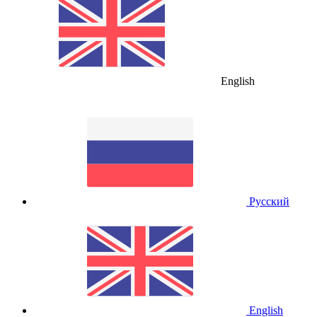
English
Русский
English