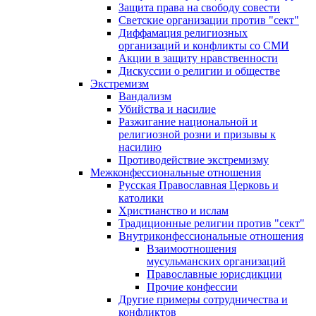
Защита права на свободу совести
Светские организации против "сект"
Диффамация религиозных
организаций и конфликты со СМИ
Акции в защиту нравственности
Дискуссии о религии и обществе
Экстремизм
Вандализм
Убийства и насилие
Разжигание национальной и
религиозной розни и призывы к
насилию
Противодействие экстремизму
Межконфессиональные отношения
Русская Православная Церковь и
католики
Христианство и ислам
Традиционные религии против "сект"
Внутриконфессиональные отношения
Взаимоотношения
мусульманских организаций
Православные юрисдикции
Прочие конфессии
Другие примеры сотрудничества и
конфликтов