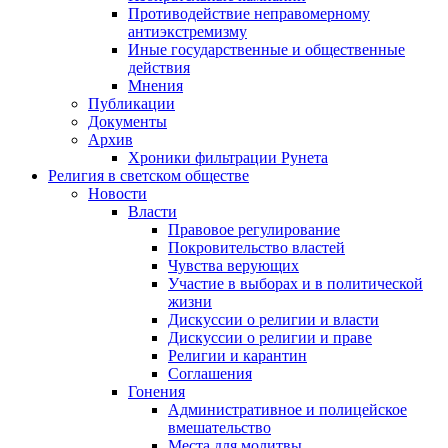
Противодействие неправомерному
антиэкстремизму
Иные государственные и общественные
действия
Мнения
Публикации
Документы
Архив
Хроники фильтрации Рунета
Религия в светском обществе
Новости
Власти
Правовое регулирование
Покровительство властей
Чувства верующих
Участие в выборах и в политической
жизни
Дискуссии о религии и власти
Дискуссии о религии и праве
Религии и карантин
Соглашения
Гонения
Административное и полицейское
вмешательство
Места для молитвы