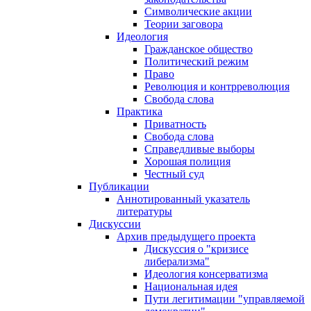
Символические акции
Теории заговора
Идеология
Гражданское общество
Политический режим
Право
Революция и контрреволюция
Свобода слова
Практика
Приватность
Свобода слова
Справедливые выборы
Хорошая полиция
Честный суд
Публикации
Аннотированный указатель
литературы
Дискуссии
Архив предыдущего проекта
Дискуссия о "кризисе
либерализма"
Идеология консерватизма
Национальная идея
Пути легитимации "управляемой