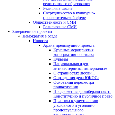
религиозного образования
Религия в школе
Сотрудничество в культурно-
просветительской сфере
Общественность и СМИ
Религиозные СМИ
Завершенные проекты
Демократия в осаде
Новости
Архив предыдущего проекта
Крупные мероприятия
консервативного толка
Курьезы
Национальная идея,
антивестернизм, империализм
О странностях любви...
Оправдания дела ЮКОСа
Основания пересмотра
приватизации
Предложения де-либерализовать
Конституцию и публичное право
Призывы к ужесточению
уголовного и уголовно-
процессуального
законодательства