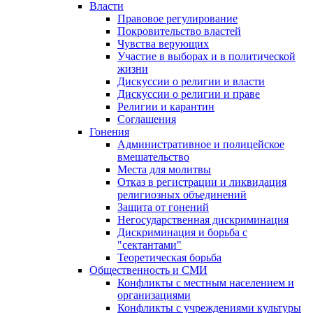
Власти
Правовое регулирование
Покровительство властей
Чувства верующих
Участие в выборах и в политической
жизни
Дискуссии о религии и власти
Дискуссии о религии и праве
Религии и карантин
Соглашения
Гонения
Административное и полицейское
вмешательство
Места для молитвы
Отказ в регистрации и ликвидация
религиозных объединений
Защита от гонений
Негосударственная дискриминация
Дискриминация и борьба с
"сектантами"
Теоретическая борьба
Общественность и СМИ
Конфликты с местным населением и
организациями
Конфликты с учреждениями культуры