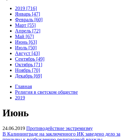
2019 [716]
Январь [47]
Февраль [60]
Март [55]
Апрель [72]
Май [67]
Июнь [63]
Июль [50]
Август [43]
Сентябрь [49]
Октябрь [71]
Ноябрь [70]
Декабрь [69]
Главная
Религия в светском обществе
2019
Июнь
24.06.2019
Противодействие экстремизму
В Калининграде на заключенного ИК заведено дело за
призывы к возбуждению религиозной вражды