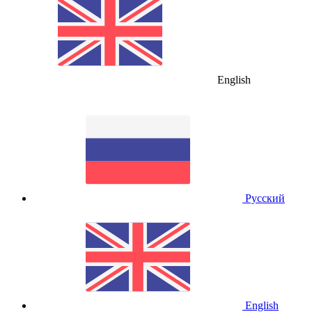
English
Русский
English