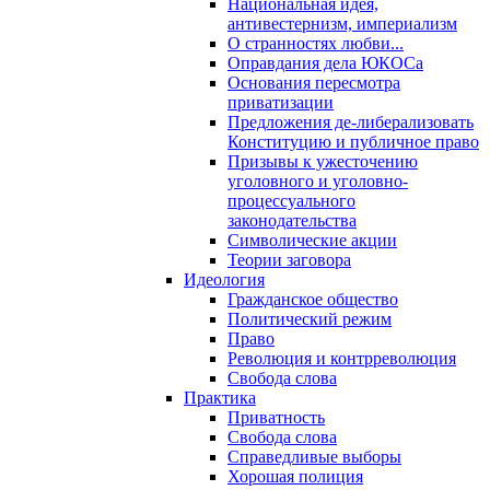
Национальная идея,
антивестернизм, империализм
О странностях любви...
Оправдания дела ЮКОСа
Основания пересмотра
приватизации
Предложения де-либерализовать
Конституцию и публичное право
Призывы к ужесточению
уголовного и уголовно-
процессуального
законодательства
Символические акции
Теории заговора
Идеология
Гражданское общество
Политический режим
Право
Революция и контрреволюция
Свобода слова
Практика
Приватность
Свобода слова
Справедливые выборы
Хорошая полиция