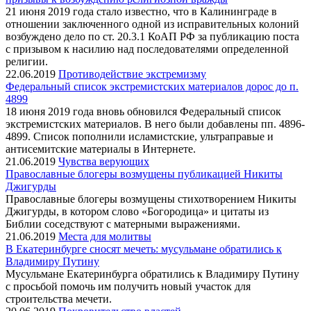
21 июня 2019 года стало известно, что в Калининграде в
отношении заключенного одной из исправительных колоний
возбуждено дело по ст. 20.3.1 КоАП РФ за публикацию поста
с призывом к насилию над последователями определенной
религии.
22.06.2019
Противодействие экстремизму
Федеральный список экстремистских материалов дорос до п.
4899
18 июня 2019 года вновь обновился Федеральный список
экстремистских материалов. В него были добавлены пп. 4896-
4899. Список пополнили исламистские, ультраправые и
антисемитские материалы в Интернете.
21.06.2019
Чувства верующих
Православные блогеры возмущены публикацией Никиты
Джигурды
Православные блогеры возмущены стихотворением Никиты
Джигурды, в котором слово «Богородица» и цитаты из
Библии соседствуют с матерными выражениями.
21.06.2019
Места для молитвы
В Екатеринбурге сносят мечеть: мусульмане обратились к
Владимиру Путину
Мусульмане Екатеринбурга обратились к Владимиру Путину
с просьбой помочь им получить новый участок для
строительства мечети.