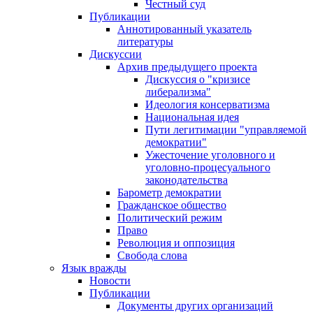
Честный суд
Публикации
Аннотированный указатель
литературы
Дискуссии
Архив предыдущего проекта
Дискуссия о "кризисе
либерализма"
Идеология консерватизма
Национальная идея
Пути легитимации "управляемой
демократии"
Ужесточение уголовного и
уголовно-процесуального
законодательства
Барометр демократии
Гражданское общество
Политический режим
Право
Революция и оппозиция
Свобода слова
Язык вражды
Новости
Публикации
Документы других организаций