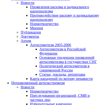
Новости
Проявления расизма и радикального
национализма
Противодействие расизму и радикальному
национализму
Нормотворчество
Мнения
Публикации
Документы
Архив
Антисемитизм 2003-2006
Антисемитизм в Российской
Федерации
Основные тенденции проявлений
антисемитизма в государствах СНГ
Политический антисемитизм в
современной России
Статьи, доклады, репортажи
Карта нападений по мотиву ненависти
Неправомерный антиэкстремизм
Новости
Нормотворчество
Преследования организаций, СМИ и
частных лиц
Избирательные кампании