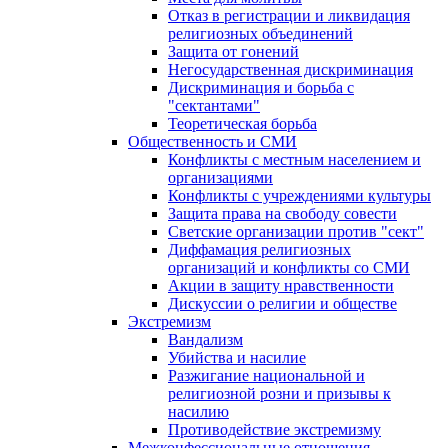
Отказ в регистрации и ликвидация
религиозных объединений
Защита от гонений
Негосударственная дискриминация
Дискриминация и борьба с
"сектантами"
Теоретическая борьба
Общественность и СМИ
Конфликты с местным населением и
организациями
Конфликты с учреждениями культуры
Защита права на свободу совести
Светские организации против "сект"
Диффамация религиозных
организаций и конфликты со СМИ
Акции в защиту нравственности
Дискуссии о религии и обществе
Экстремизм
Вандализм
Убийства и насилие
Разжигание национальной и
религиозной розни и призывы к
насилию
Противодействие экстремизму
Межконфессиональные отношения