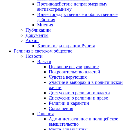
Противодействие неправомерному
антиэкстремизму
Иные государственные и общественные
действия
Мнения
Публикации
Документы
Архив
Хроники фильтрации Рунета
Религия в светском обществе
Новости
Власти
Правовое регулирование
Покровительство властей
Чувства верующих
Участие в выборах и в политической
жизни
Дискуссии о религии и власти
Дискуссии о религии и праве
Религии и карантин
Соглашения
Гонения
Административное и полицейское
вмешательство
Места для молитвы