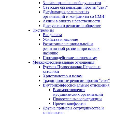
Защита права на свободу совести
Светские организации против "сект"
Диффамация религиозных
организаций и конфликты со СМИ
Акции в защиту нравственности
Дискуссии о религии и обществе
Экстремизм
Вандализм
Убийства и насилие
Разжигание национальной и
религиозной розни и призывы к
насилию
Противодействие экстремизму
Межконфессиональные отношения
Русская Православная Церковь и
католики
Христианство и ислам
Традиционные религии против "сект"
Внутриконфессиональные отношения
Взаимоотношения
мусульманских организаций
Православные юрисдикции
Прочие конфессии
Другие примеры сотрудничества и
конфликтов