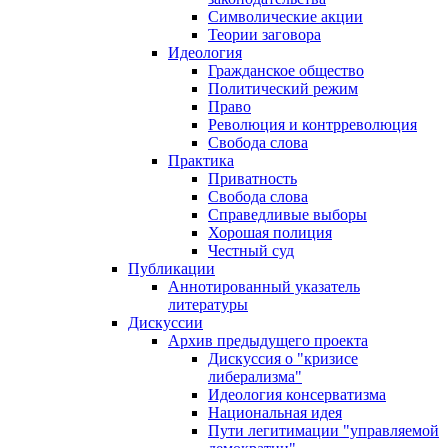
Символические акции
Теории заговора
Идеология
Гражданское общество
Политический режим
Право
Революция и контрреволюция
Свобода слова
Практика
Приватность
Свобода слова
Справедливые выборы
Хорошая полиция
Честный суд
Публикации
Аннотированный указатель
литературы
Дискуссии
Архив предыдущего проекта
Дискуссия о "кризисе
либерализма"
Идеология консерватизма
Национальная идея
Пути легитимации "управляемой