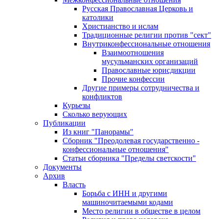
Русская Православная Церковь и
католики
Христианство и ислам
Традиционные религии против "сект"
Внутриконфессиональные отношения
Взаимоотношения
мусульманских организаций
Православные юрисдикции
Прочие конфессии
Другие примеры сотрудничества и
конфликтов
Курьезы
Сколько верующих
Публикации
Из книг "Панорамы"
Сборник "Преодолевая государственно -
конфессиональные отношения"
Статьи сборника "Пределы светскости"
Документы
Архив
Власть
Борьба с ИНН и другими
машиночитаемыми кодами
Место религии в обществе в целом