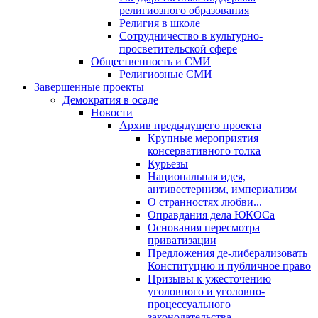
религиозного образования
Религия в школе
Сотрудничество в культурно-
просветительской сфере
Общественность и СМИ
Религиозные СМИ
Завершенные проекты
Демократия в осаде
Новости
Архив предыдущего проекта
Крупные мероприятия
консервативного толка
Курьезы
Национальная идея,
антивестернизм, империализм
О странностях любви...
Оправдания дела ЮКОСа
Основания пересмотра
приватизации
Предложения де-либерализовать
Конституцию и публичное право
Призывы к ужесточению
уголовного и уголовно-
процессуального
законодательства