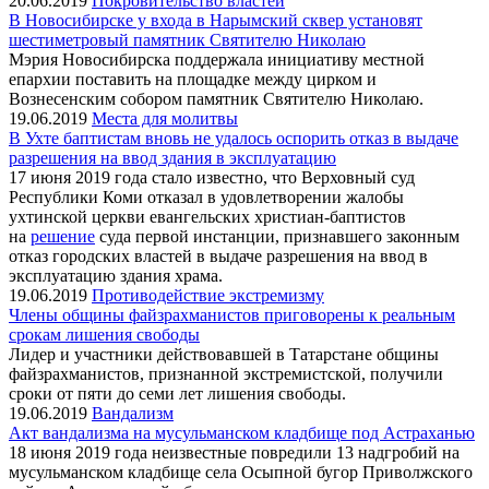
20.06.2019
Покровительство властей
В Новосибирске у входа в Нарымский сквер установят
шестиметровый памятник Святителю Николаю
Мэрия Новосибирска поддержала инициативу местной
епархии поставить на площадке между цирком и
Вознесенским собором памятник Святителю Николаю.
19.06.2019
Места для молитвы
В Ухте баптистам вновь не удалось оспорить отказ в выдаче
разрешения на ввод здания в эксплуатацию
17 июня 2019 года стало известно, что Верховный суд
Республики Коми отказал в удовлетворении жалобы
ухтинской церкви евангельских христиан-баптистов
на
решение
суда первой инстанции, признавшего законным
отказ городских властей в выдаче разрешения на ввод в
эксплуатацию здания храма.
19.06.2019
Противодействие экстремизму
Члены общины файзрахманистов приговорены к реальным
срокам лишения свободы
Лидер и участники действовавшей в Татарстане общины
файзрахманистов, признанной экстремистской, получили
сроки от пяти до семи лет лишения свободы.
19.06.2019
Вандализм
Акт вандализма на мусульманском кладбище под Астраханью
18 июня 2019 года неизвестные повредили 13 надгробий на
мусульманском кладбище села Осыпной бугор Приволжского