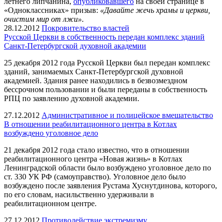
летнего липчанина,
опубликовавшего
на своей странице в
«Одноклассниках» призыв:
«Давайте жечь храмы и церкви,
очистим мир от лжи»
.
28.12.2012
Покровительство властей
Русской Церкви в собственность передан комплекс зданий
Санкт-Петербургской духовной академии
25 декабря 2012 года Русской Церкви был передан комплекс
зданий, занимаемых Санкт-Петербургской духовной
академией. Здания ранее находились в безвозмездном
бессрочном пользовании и были переданы в собственность
РПЦ по заявлению духовной академии.
27.12.2012
Административное и полицейское вмешательство
В отношении реабилитационного центра в Котлах
возбуждено уголовное дело
21 декабря 2012 года стало известно, что в отношении
реабилитационного центра «Новая жизнь» в Котлах
Ленинградской области было возбуждено уголовное дело по
ст. 330 УК РФ (самоуправство). Уголовное дело было
возбуждено после заявления Рустама Хуснутдинова, которого,
по его словам, насильственно удерживали в
реабилитационном центре.
27.12.2012
Противодействие экстремизму