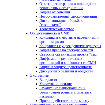
Отказ в регистрации и ликвидация
религиозных объединений
Защита от гонений
Негосударственная дискриминация
Дискриминация и борьба с
"сектантами"
Теоретическая борьба
Общественность и СМИ
Конфликты с местным населением и
организациями
Конфликты с учреждениями культуры
Защита права на свободу совести
Светские организации против "сект"
Диффамация религиозных
организаций и конфликты со СМИ
Акции в защиту нравственности
Дискуссии о религии и обществе
Экстремизм
Вандализм
Убийства и насилие
Разжигание национальной и
религиозной розни и призывы к
насилию
Противодействие экстремизму
Межконфессиональные отношения