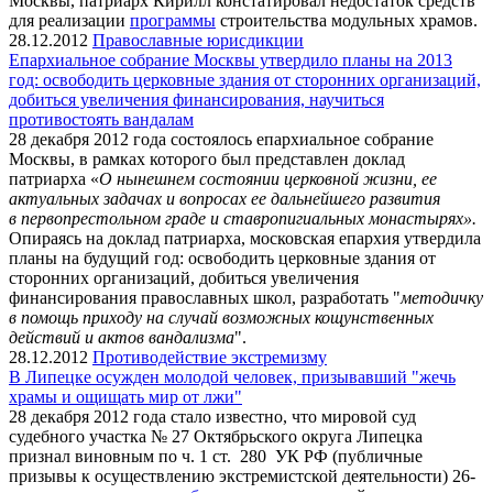
Москвы, патриарх Кирилл констатировал недостаток средств
для реализации
программы
строительства модульных храмов.
28.12.2012
Православные юрисдикции
Епархиальное собрание Москвы утвердило планы на 2013
год: освободить церковные здания от сторонних организаций,
добиться увеличения финансирования, научиться
противостоять вандалам
28 декабря 2012 года состоялось епархиальное собрание
Москвы, в рамках которого был представлен доклад
патриарха «
О нынешнем состоянии церковной жизни, ее
актуальных задачах и вопросах ее дальнейшего развития
в
п
ервопрестольном граде и ставропигиальных монастырях
».
Опираясь на доклад патриарха, московская епархия утвердила
планы на будущий год: освободить церковные здания от
сторонних организаций, добиться увеличения
финансирования православных школ, разработать "
методичку
в помощь приходу на случай возможных кощунственных
действий и актов вандализма
".
28.12.2012
Противодействие экстремизму
В Липецке осужден молодой человек, призывавший "жечь
храмы и ощищать мир от лжи"
28 декабря 2012 года стало известно, что мировой суд
судебного участка № 27 Октябрьского округа Липецка
признал виновным по ч. 1 ст. 280 УК РФ (публичные
призывы к осуществлению экстремистской деятельности) 26-