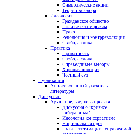
Символические акции
Теории заговора
Идеология
Гражданское общество
Политический режим
Право
Революция и контрреволюция
Свобода слова
Практика
Приватность
Свобода слова
Справедливые выборы
Хорошая полиция
Честный суд
Публикации
Аннотированный указатель
литературы
Дискуссии
Архив предыдущего проекта
Дискуссия о "кризисе
либерализма"
Идеология консерватизма
Национальная идея
Пути легитимации "управляемой