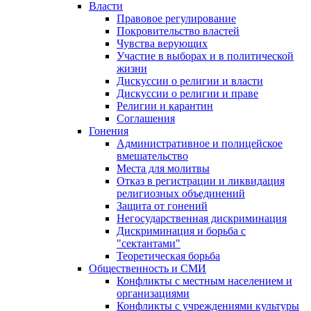
Власти
Правовое регулирование
Покровительство властей
Чувства верующих
Участие в выборах и в политической
жизни
Дискуссии о религии и власти
Дискуссии о религии и праве
Религии и карантин
Соглашения
Гонения
Административное и полицейское
вмешательство
Места для молитвы
Отказ в регистрации и ликвидация
религиозных объединений
Защита от гонений
Негосударственная дискриминация
Дискриминация и борьба с
"сектантами"
Теоретическая борьба
Общественность и СМИ
Конфликты с местным населением и
организациями
Конфликты с учреждениями культуры