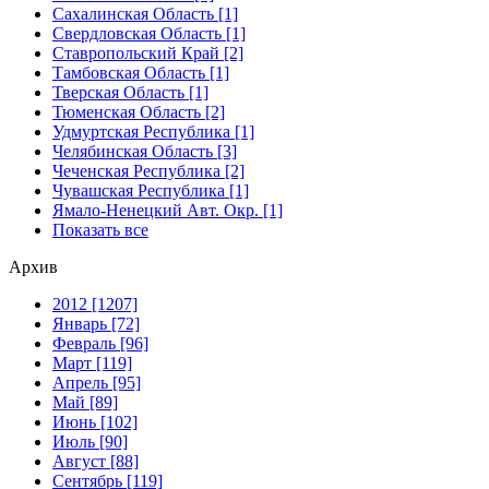
Сахалинская Область [1]
Свердловская Область [1]
Ставропольский Край [2]
Тамбовская Область [1]
Тверская Область [1]
Тюменская Область [2]
Удмуртская Республика [1]
Челябинская Область [3]
Чеченская Республика [2]
Чувашская Республика [1]
Ямало-Ненецкий Авт. Окр. [1]
Показать все
Архив
2012 [1207]
Январь [72]
Февраль [96]
Март [119]
Апрель [95]
Май [89]
Июнь [102]
Июль [90]
Август [88]
Сентябрь [119]