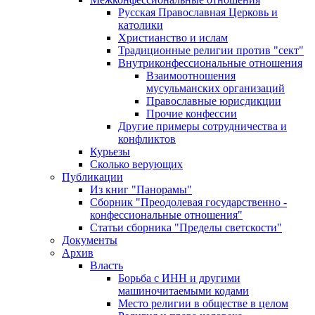
Русская Православная Церковь и
католики
Христианство и ислам
Традиционные религии против "сект"
Внутриконфессиональные отношения
Взаимоотношения
мусульманских организаций
Православные юрисдикции
Прочие конфессии
Другие примеры сотрудничества и
конфликтов
Курьезы
Сколько верующих
Публикации
Из книг "Панорамы"
Сборник "Преодолевая государственно -
конфессиональные отношения"
Статьи сборника "Пределы светскости"
Документы
Архив
Власть
Борьба с ИНН и другими
машиночитаемыми кодами
Место религии в обществе в целом