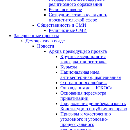
религиозного образования
Религия в школе
Сотрудничество в культурно-
просветительской сфере
Общественность и СМИ
Религиозные СМИ
Завершенные проекты
Демократия в осаде
Новости
Архив предыдущего проекта
Крупные мероприятия
консервативного толка
Курьезы
Национальная идея,
антивестернизм, империализм
О странностях любви...
Оправдания дела ЮКОСа
Основания пересмотра
приватизации
Предложения де-либерализовать
Конституцию и публичное право
Призывы к ужесточению
уголовного и уголовно-
процессуального
законодательства