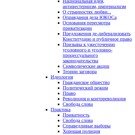
Национальная идея,
антивестернизм, империализм
О странностях любви...
Оправдания дела ЮКОСа
Основания пересмотра
приватизации
Предложения де-либерализовать
Конституцию и публичное право
Призывы к ужесточению
уголовного и уголовно-
процессуального
законодательства
Символические акции
Теории заговора
Идеология
Гражданское общество
Политический режим
Право
Революция и контрреволюция
Свобода слова
Практика
Приватность
Свобода слова
Справедливые выборы
Хорошая полиция