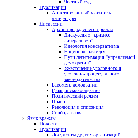
Честный суд
Публикации
Аннотированный указатель
литературы
Дискуссии
Архив предыдущего проекта
Дискуссия о "кризисе
либерализма"
Идеология консерватизма
Национальная идея
Пути легитимации "управляемой
демократии"
Ужесточение уголовного и
уголовно-процесуального
законодательства
Барометр демократии
Гражданское общество
Политический режим
Право
Революция и оппозиция
Свобода слова
Язык вражды
Новости
Публикации
Документы других организаций