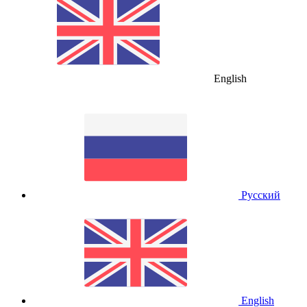
English
Русский
English