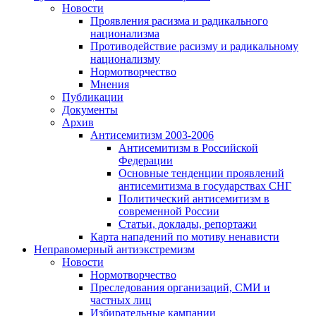
Новости
Проявления расизма и радикального
национализма
Противодействие расизму и радикальному
национализму
Нормотворчество
Мнения
Публикации
Документы
Архив
Антисемитизм 2003-2006
Антисемитизм в Российской
Федерации
Основные тенденции проявлений
антисемитизма в государствах СНГ
Политический антисемитизм в
современной России
Статьи, доклады, репортажи
Карта нападений по мотиву ненависти
Неправомерный антиэкстремизм
Новости
Нормотворчество
Преследования организаций, СМИ и
частных лиц
Избирательные кампании