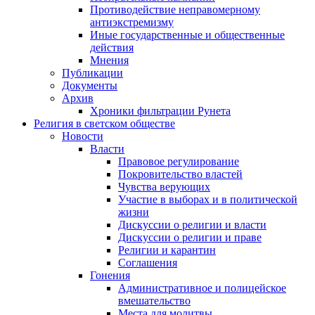
Противодействие неправомерному
антиэкстремизму
Иные государственные и общественные
действия
Мнения
Публикации
Документы
Архив
Хроники фильтрации Рунета
Религия в светском обществе
Новости
Власти
Правовое регулирование
Покровительство властей
Чувства верующих
Участие в выборах и в политической
жизни
Дискуссии о религии и власти
Дискуссии о религии и праве
Религии и карантин
Соглашения
Гонения
Административное и полицейское
вмешательство
Места для молитвы