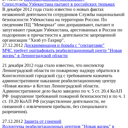
Спецслужбы Узбекистана пытают в российских тюрьмах
В декабре 2012 года стало известно о новых фактах
незаконной деятельности сотрудников Службы национальной
безопасности Узбекистана на территории России. По
сведениям ПЦ "Мемориал" они допрашивают, пытают и
запугивают граждан Узбекистана, арестованных в России по
подозрению в причастности к деятельности запрещенной
организации "Хизб ут-Тахрир".
27.12.2012
Дискриминация и борьба с "сектантами"
МЧС требует оштрафовать реабилитационный центр "Новая
жизнь" в Ленинградской области
21 декабря 2012 года стало известно, что инспектор
Ленинградской области по пожарному надзору обратился в
Кингисеппский городской суд с требованием назначить
административное наказание реабилитационному центру
«Новая жизнь» в Котлах Ленинградской области.
Административное дело было заведено по ч. 5 ст. 20.4 КоАП
РФ (нарушение требований пожарной безопасности) и по ч. 1
ст. 19.20 КоАП РФ (осуществление деятельности, не
связанной с извлечением прибыли, без специального
разрешения).
27.12.2012
Защита от гонений
Волонтеры реабилитационных центров "Новая жизнь" в