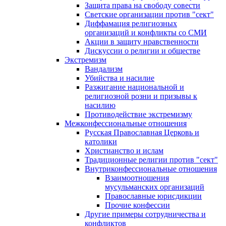
Защита права на свободу совести
Светские организации против "сект"
Диффамация религиозных
организаций и конфликты со СМИ
Акции в защиту нравственности
Дискуссии о религии и обществе
Экстремизм
Вандализм
Убийства и насилие
Разжигание национальной и
религиозной розни и призывы к
насилию
Противодействие экстремизму
Межконфессиональные отношения
Русская Православная Церковь и
католики
Христианство и ислам
Традиционные религии против "сект"
Внутриконфессиональные отношения
Взаимоотношения
мусульманских организаций
Православные юрисдикции
Прочие конфессии
Другие примеры сотрудничества и
конфликтов