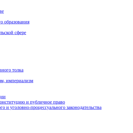
ве
го образования
льской сфере
вного толка
зм, империализм
ции
Конституцию и публичное право
о и уголовно-процессуального законодательства