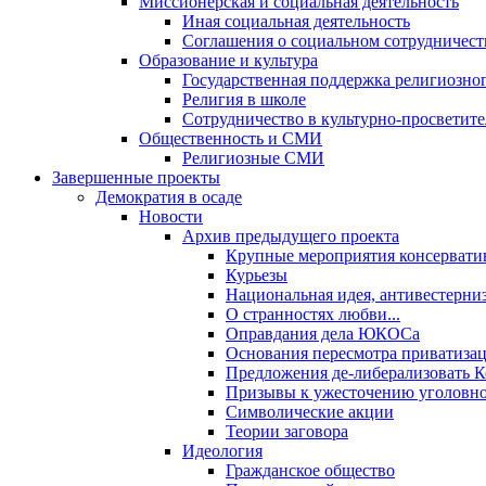
Миссионерская и социальная деятельность
Иная социальная деятельность
Соглашения о социальном сотрудничест
Образование и культура
Государственная поддержка религиозно
Религия в школе
Сотрудничество в культурно-просветите
Общественность и СМИ
Религиозные СМИ
Завершенные проекты
Демократия в осаде
Новости
Архив предыдущего проекта
Крупные мероприятия консервати
Курьезы
Национальная идея, антивестерни
О странностях любви...
Оправдания дела ЮКОСа
Основания пересмотра приватиза
Предложения де-либерализовать 
Призывы к ужесточению уголовног
Символические акции
Теории заговора
Идеология
Гражданское общество