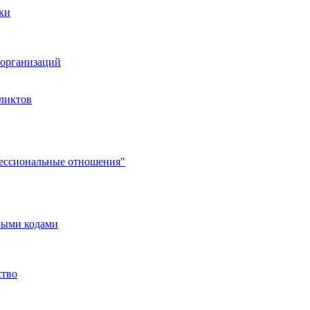
ки
организаций
ликтов
фессиональные отношения"
мыми кодами
ство