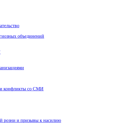
ательство
игиозных объединений
"
ганизациями
 и конфликты со СМИ
й розни и призывы к насилию