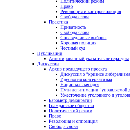
Политический режим
Право
Революция и контрреволюция
Свобода слова
Практика
Приватность
Свобода слова
Справедливые выборы
Хорошая полиция
Честный суд
Публикации
Аннотированный указатель литературы
Дискуссии
Архив предыдущего проекта
Дискуссия о "кризисе либерализм
Идеология консерватизма
Национальная идея
Пути легитимации "управляемой 
Ужесточение уголовного и уголов
Барометр демократии
Гражданское общество
Политический режим
Право
Революция и оппозиция
Свобода слова