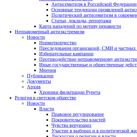
Антисемитизм в Российской Федерации
Основные тенденции проявлений антис
Политический антисемитизм в совреме
Статьи, доклады, репортажи
Карта нападений по мотиву ненависти
Неправомерный антиэкстремизм
Новости
Нормотворчество
Преследования организаций, СМИ и частных
Избирательные кампании
Противодействие неправомерному антиэкстр
Иные государственные и общественные дейст
Мнения
Публикации
Документы
Архив
Хроники фильтрации Рунета
Религия в светском обществе
Новости
Власти
Правовое регулирование
Покровительство властей
Чувства верующих
Участие в выборах и в политической ж
Дискуссии о религии и власти