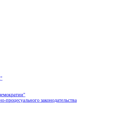
а"
демократии"
но-процесуального законодательства