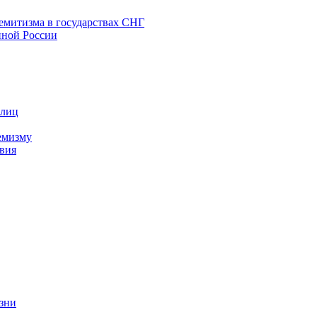
емитизма в государствах СНГ
нной России
 лиц
емизму
вия
изни