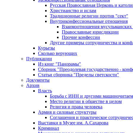
Русская Православная Церковь и католи
Христианство и ислам
Традиционные религии против "сект"
Внутриконфессиональные отношения
Взаимоотношения мусульманских 
Православные юрисдикции
Прочие конфессии
Другие примеры сотрудничества и конф
Курьезы
Сколько верующих
Публикации
Из книг "Панорамы"
Сборник "Преодолевая государственно - кон
Статьи сборника "Пределы светскости"
Документы
Архив
Власть
Борьба с ИНН и другими машиночитае
Место религии в обществе в целом
Религия и права человека
Армия и силовые структуры
Соглашения и практическое сотрудниче
Выставки в Музее им. А.Сахарова
Криминал