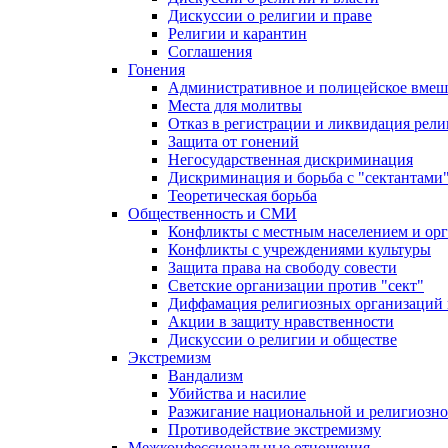
Дискуссии о религии и праве
Религии и карантин
Соглашения
Гонения
Административное и полицейское вмеш
Места для молитвы
Отказ в регистрации и ликвидация рел
Защита от гонений
Негосударственная дискриминация
Дискриминация и борьба с "сектантами
Теоретическая борьба
Общественность и СМИ
Конфликты с местным населением и ор
Конфликты с учреждениями культуры
Защита права на свободу совести
Светские организации против "сект"
Диффамация религиозных организаций
Акции в защиту нравственности
Дискуссии о религии и обществе
Экстремизм
Вандализм
Убийства и насилие
Разжигание национальной и религиозно
Противодействие экстремизму
Межконфессиональные отношения