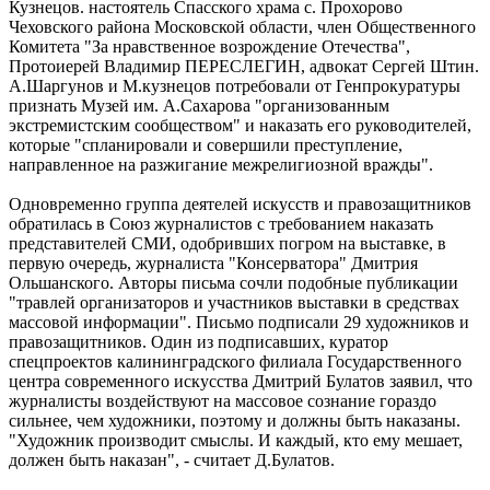
Кузнецов. настоятель Спасского храма с. Прохорово
Чеховского района Московской области, член Общественного
Комитета "За нравственное возрождение Отечества",
Протоиерей Владимир ПЕРЕСЛЕГИН, адвокат Сергей Штин.
А.Шаргунов и М.кузнецов потребовали от Генпрокуратуры
признать Музей им. А.Сахарова "организованным
экстремистским сообществом" и наказать его руководителей,
которые "спланировали и совершили преступление,
направленное на разжигание межрелигиозной вражды".
Одновременно группа деятелей искусств и правозащитников
обратилась в Союз журналистов с требованием наказать
представителей СМИ, одобривших погром на выставке, в
первую очередь, журналиста "Консерватора" Дмитрия
Ольшанского. Авторы письма сочли подобные публикации
"травлей организаторов и участников выставки в средствах
массовой информации". Письмо подписали 29 художников и
правозащитников. Один из подписавших, куратор
спецпроектов калининградского филиала Государственного
центра современного искусства Дмитрий Булатов заявил, что
журналисты воздействуют на массовое сознание гораздо
сильнее, чем художники, поэтому и должны быть наказаны.
"Художник производит смыслы. И каждый, кто ему мешает,
должен быть наказан", - считает Д.Булатов.