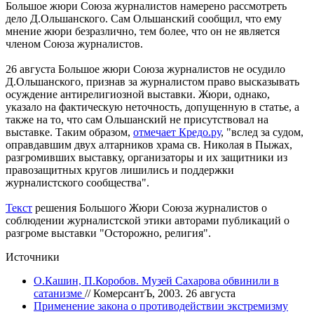
Большое жюри Союза журналистов намерено рассмотреть
дело Д.Ольшанского. Сам Ольшанский сообщил, что ему
мнение жюри безразлично, тем более, что он не является
членом Союза журналистов.
26 августа Большое жюри Союза журналистов не осудило
Д.Ольшанского, признав за журналистом право высказывать
осуждение антирелигиозной выставки. Жюри, однако,
указало на фактическую неточность, допущенную в статье, а
также на то, что сам Ольшанский не присутствовал на
выставке. Таким образом,
отмечает Кредо.ру
, "вслед за судом,
оправдавшим двух алтарников храма св. Николая в Пыжах,
разгромивших выставку, организаторы и их защитники из
правозащитных кругов лишились и поддержки
журналистского сообщества".
Текст
решения Большого Жюри Союза журналистов о
соблюдении журналистской этики авторами публикаций о
разгроме выставки "Осторожно, религия".
Источники
О.Кашин, П.Коробов. Музей Сахарова обвинили в
сатанизме
// КомерсантЪ, 2003. 26 августа
Применение закона о противодействии экстремизму