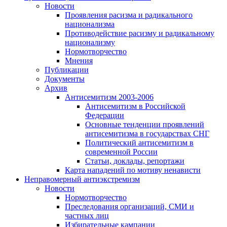
Новости
Проявления расизма и радикального
национализма
Противодействие расизму и радикальному
национализму
Нормотворчество
Мнения
Публикации
Документы
Архив
Антисемитизм 2003-2006
Антисемитизм в Российской
Федерации
Основные тенденции проявлений
антисемитизма в государствах СНГ
Политический антисемитизм в
современной России
Статьи, доклады, репортажи
Карта нападений по мотиву ненависти
Неправомерный антиэкстремизм
Новости
Нормотворчество
Преследования организаций, СМИ и
частных лиц
Избирательные кампании