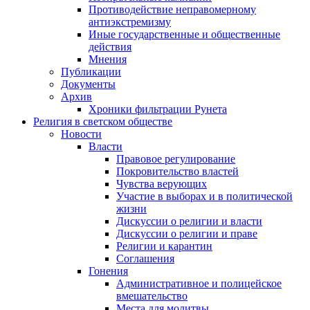
Противодействие неправомерному
антиэкстремизму
Иные государственные и общественные
действия
Мнения
Публикации
Документы
Архив
Хроники фильтрации Рунета
Религия в светском обществе
Новости
Власти
Правовое регулирование
Покровительство властей
Чувства верующих
Участие в выборах и в политической
жизни
Дискуссии о религии и власти
Дискуссии о религии и праве
Религии и карантин
Соглашения
Гонения
Административное и полицейское
вмешательство
Места для молитвы