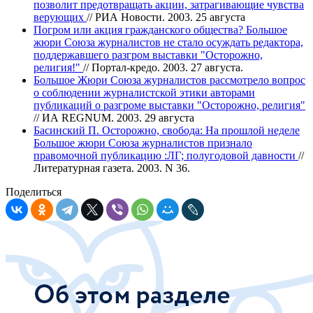
позволит предотвращать акции, затрагивающие чувства
верующих
// РИА Новости. 2003. 25 августа
Погром или акция гражданского общества? Большое
жюри Союза журналистов не стало осуждать редактора,
поддержавшего разгром выставки "Осторожно,
религия!"
// Портал-кредо. 2003. 27 августа.
Большое Жюри Союза журналистов рассмотрело вопрос
о соблюдении журналистской этики авторами
публикаций о разгроме выставки "Осторожно, религия"
// ИА REGNUM. 2003. 29 августа
Басинский П. Осторожно, свобода: На прошлой неделе
Большое жюри Союза журналистов признало
правомочной публикацию :ЛГ; полугодовой давности
//
Литературная газета. 2003. N 36.
Поделиться