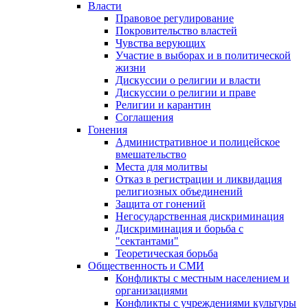
Власти
Правовое регулирование
Покровительство властей
Чувства верующих
Участие в выборах и в политической
жизни
Дискуссии о религии и власти
Дискуссии о религии и праве
Религии и карантин
Соглашения
Гонения
Административное и полицейское
вмешательство
Места для молитвы
Отказ в регистрации и ликвидация
религиозных объединений
Защита от гонений
Негосударственная дискриминация
Дискриминация и борьба с
"сектантами"
Теоретическая борьба
Общественность и СМИ
Конфликты с местным населением и
организациями
Конфликты с учреждениями культуры