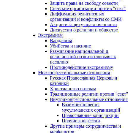
Защита права на свободу совести
Светские организации против "сект"
Диффамация религиозных
организаций и конфликты со СМИ
Акции в защиту нравственности
Дискуссии о религии и обществе
Экстремизм
Вандализм
Убийства и насилие
Разжигание национальной и
религиозной розни и призывы к
насилию
Противодействие экстремизму
Межконфессиональные отношения
Русская Православная Церковь и
католики
Христианство и ислам
Традиционные религии против "сект"
Внутриконфессиональные отношения
Взаимоотношения
мусульманских организаций
Православные юрисдикции
Прочие конфессии
Другие примеры сотрудничества и
конфликтов