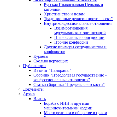
Русская Православная Церковь и
католики
Христианство и ислам
Традиционные религии против "сект"
Внутриконфессиональные отношения
Взаимоотношения
мусульманских организаций
Православные юрисдикции
Прочие конфессии
Другие примеры сотрудничества и
конфликтов
Курьезы
Сколько верующих
Публикации
Из книг "Панорамы"
Сборник "Преодолевая государственно -
конфессиональные отношения"
Статьи сборника "Пределы светскости"
Документы
Архив
Власть
Борьба с ИНН и другими
машиночитаемыми кодами
Место религии в обществе в целом