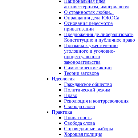
Национальная идея,
антивестернизм, империализм
О странностях любви...
Оправдания дела ЮКОСа
Основания пересмотра
приватизации
Предложения де-либерализовать
Конституцию и публичное право
Призывы к ужесточению
уголовного и уголовно-
процессуального
законодательства
Символические акции
Теории заговора
Идеология
Гражданское общество
Политический режим
Право
Революция и контрреволюция
Свобода слова
Практика
Приватность
Свобода слова
Справедливые выборы
Хорошая полиция