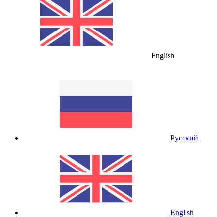
English
Русский
English