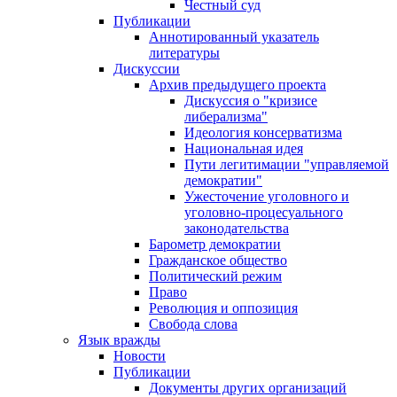
Честный суд
Публикации
Аннотированный указатель
литературы
Дискуссии
Архив предыдущего проекта
Дискуссия о "кризисе
либерализма"
Идеология консерватизма
Национальная идея
Пути легитимации "управляемой
демократии"
Ужесточение уголовного и
уголовно-процесуального
законодательства
Барометр демократии
Гражданское общество
Политический режим
Право
Революция и оппозиция
Свобода слова
Язык вражды
Новости
Публикации
Документы других организаций