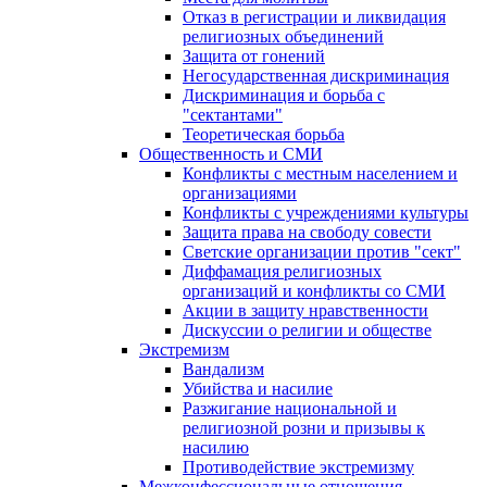
Отказ в регистрации и ликвидация
религиозных объединений
Защита от гонений
Негосударственная дискриминация
Дискриминация и борьба с
"сектантами"
Теоретическая борьба
Общественность и СМИ
Конфликты с местным населением и
организациями
Конфликты с учреждениями культуры
Защита права на свободу совести
Светские организации против "сект"
Диффамация религиозных
организаций и конфликты со СМИ
Акции в защиту нравственности
Дискуссии о религии и обществе
Экстремизм
Вандализм
Убийства и насилие
Разжигание национальной и
религиозной розни и призывы к
насилию
Противодействие экстремизму
Межконфессиональные отношения