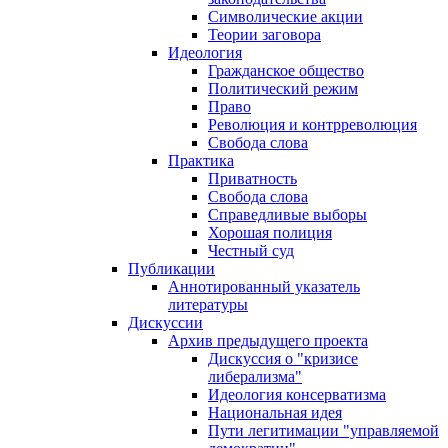
Символические акции
Теории заговора
Идеология
Гражданское общество
Политический режим
Право
Революция и контрреволюция
Свобода слова
Практика
Приватность
Свобода слова
Справедливые выборы
Хорошая полиция
Честный суд
Публикации
Аннотированный указатель
литературы
Дискуссии
Архив предыдущего проекта
Дискуссия о "кризисе
либерализма"
Идеология консерватизма
Национальная идея
Пути легитимации "управляемой