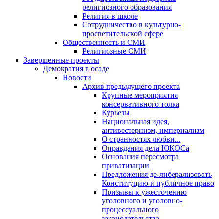
религиозного образования
Религия в школе
Сотрудничество в культурно-
просветительской сфере
Общественность и СМИ
Религиозные СМИ
Завершенные проекты
Демократия в осаде
Новости
Архив предыдущего проекта
Крупные мероприятия
консервативного толка
Курьезы
Национальная идея,
антивестернизм, империализм
О странностях любви...
Оправдания дела ЮКОСа
Основания пересмотра
приватизации
Предложения де-либерализовать
Конституцию и публичное право
Призывы к ужесточению
уголовного и уголовно-
процессуального
законодательства