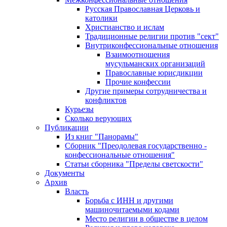
Русская Православная Церковь и
католики
Христианство и ислам
Традиционные религии против "сект"
Внутриконфессиональные отношения
Взаимоотношения
мусульманских организаций
Православные юрисдикции
Прочие конфессии
Другие примеры сотрудничества и
конфликтов
Курьезы
Сколько верующих
Публикации
Из книг "Панорамы"
Сборник "Преодолевая государственно -
конфессиональные отношения"
Статьи сборника "Пределы светскости"
Документы
Архив
Власть
Борьба с ИНН и другими
машиночитаемыми кодами
Место религии в обществе в целом