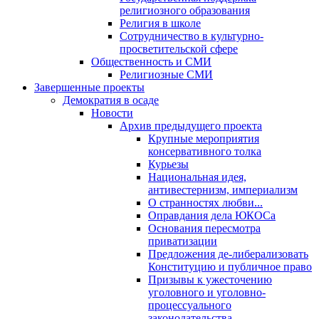
религиозного образования
Религия в школе
Сотрудничество в культурно-
просветительской сфере
Общественность и СМИ
Религиозные СМИ
Завершенные проекты
Демократия в осаде
Новости
Архив предыдущего проекта
Крупные мероприятия
консервативного толка
Курьезы
Национальная идея,
антивестернизм, империализм
О странностях любви...
Оправдания дела ЮКОСа
Основания пересмотра
приватизации
Предложения де-либерализовать
Конституцию и публичное право
Призывы к ужесточению
уголовного и уголовно-
процессуального
законодательства