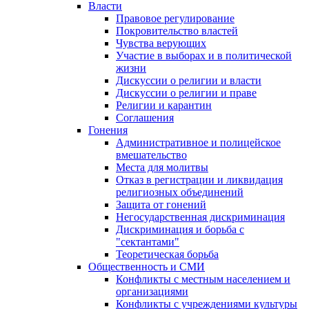
Власти
Правовое регулирование
Покровительство властей
Чувства верующих
Участие в выборах и в политической
жизни
Дискуссии о религии и власти
Дискуссии о религии и праве
Религии и карантин
Соглашения
Гонения
Административное и полицейское
вмешательство
Места для молитвы
Отказ в регистрации и ликвидация
религиозных объединений
Защита от гонений
Негосударственная дискриминация
Дискриминация и борьба с
"сектантами"
Теоретическая борьба
Общественность и СМИ
Конфликты с местным населением и
организациями
Конфликты с учреждениями культуры