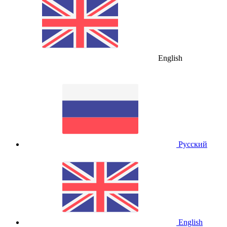
English
Русский
English