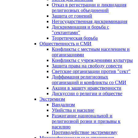
Отказ в регистрации и ликвидация
религиозных объединений
Защита от гонений
Негосударственная дискриминация
Дискриминация и борьба с
"сектантами"
Теоретическая борьба
Общественность и СМИ
Конфликты с местным населением и
организациями
Конфликты с учреждениями культуры
Защита права на свободу совести
Светские организации против "сект"
Диффамация религиозных
организаций и конфликты со СМИ
Акции в защиту нравственности
Дискуссии о религии и обществе
Экстремизм
Вандализм
Убийства и насилие
Разжигание национальной и
религиозной розни и призывы к
насилию
Противодействие экстремизму
Межконфессиональные отношения