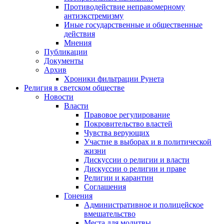
Противодействие неправомерному
антиэкстремизму
Иные государственные и общественные
действия
Мнения
Публикации
Документы
Архив
Хроники фильтрации Рунета
Религия в светском обществе
Новости
Власти
Правовое регулирование
Покровительство властей
Чувства верующих
Участие в выборах и в политической
жизни
Дискуссии о религии и власти
Дискуссии о религии и праве
Религии и карантин
Соглашения
Гонения
Административное и полицейское
вмешательство
Места для молитвы