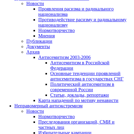
Новости
Проявления расизма и радикального
национализма
Противодействие расизму и радикальному
национализму
Нормотворчество
Мнения
Публикации
Документы
Архив
Антисемитизм 2003-2006
Антисемитизм в Российской
Федерации
Основные тенденции проявлений
антисемитизма в государствах СНГ
Политический антисемитизм в
современной России
Статьи, доклады, репортажи
Карта нападений по мотиву ненависти
Неправомерный антиэкстремизм
Новости
Нормотворчество
Преследования организаций, СМИ и
частных лиц
Избирательные кампании