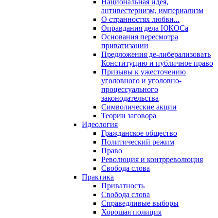
Национальная идея,
антивестернизм, империализм
О странностях любви...
Оправдания дела ЮКОСа
Основания пересмотра
приватизации
Предложения де-либерализовать
Конституцию и публичное право
Призывы к ужесточению
уголовного и уголовно-
процессуального
законодательства
Символические акции
Теории заговора
Идеология
Гражданское общество
Политический режим
Право
Революция и контрреволюция
Свобода слова
Практика
Приватность
Свобода слова
Справедливые выборы
Хорошая полиция