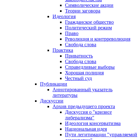
Символические акции
Теории заговора
Идеология
Гражданское общество
Политический режим
Право
Революция и контрреволюция
Свобода слова
Практика
Приватность
Свобода слова
Справедливые выборы
Хорошая полиция
Честный суд
Публикации
Аннотированный указатель
литературы
Дискуссии
Архив предыдущего проекта
Дискуссия о "кризисе
либерализма"
Идеология консерватизма
Национальная идея
Пути легитимации "управляемой