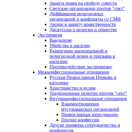
Защита права на свободу совести
Светские организации против "сект"
Диффамация религиозных
организаций и конфликты со СМИ
Акции в защиту нравственности
Дискуссии о религии и обществе
Экстремизм
Вандализм
Убийства и насилие
Разжигание национальной и
религиозной розни и призывы к
насилию
Противодействие экстремизму
Межконфессиональные отношения
Русская Православная Церковь и
католики
Христианство и ислам
Традиционные религии против "сект"
Внутриконфессиональные отношения
Взаимоотношения
мусульманских организаций
Православные юрисдикции
Прочие конфессии
Другие примеры сотрудничества и
конфликтов