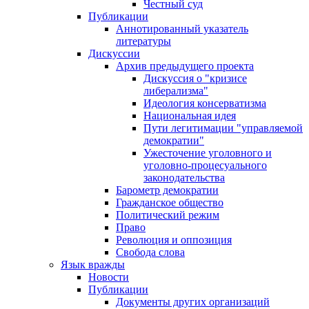
Честный суд
Публикации
Аннотированный указатель
литературы
Дискуссии
Архив предыдущего проекта
Дискуссия о "кризисе
либерализма"
Идеология консерватизма
Национальная идея
Пути легитимации "управляемой
демократии"
Ужесточение уголовного и
уголовно-процесуального
законодательства
Барометр демократии
Гражданское общество
Политический режим
Право
Революция и оппозиция
Свобода слова
Язык вражды
Новости
Публикации
Документы других организаций