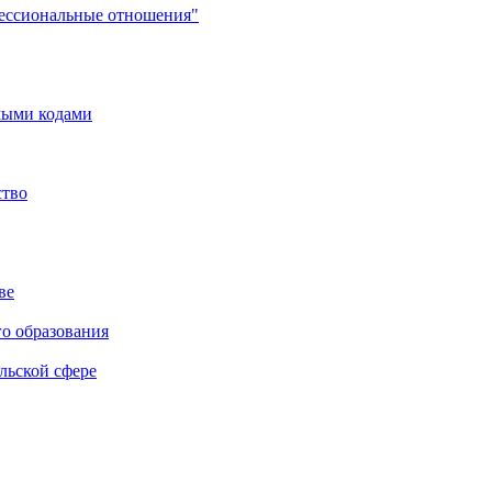
фессиональные отношения"
мыми кодами
ство
ве
го образования
льской сфере