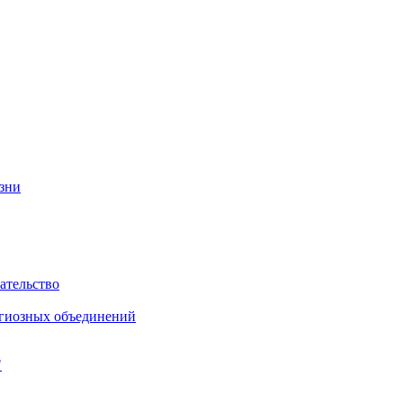
изни
ательство
игиозных объединений
"