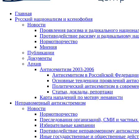
Главная
Русский национализм и ксенофобия
Новости
Проявления расизма и радикального национа
Противодействие расизму и радикальному на
Нормотворчество
Мнения
Публикации
Документы
Архив
Антисемитизм 2003-2006
Антисемитизм в Российской Федерации
Основные тенденции проявлений антис
Политический антисемитизм в совреме
Статьи, доклады, репортажи
Карта нападений по мотиву ненависти
Неправомерный антиэкстремизм
Новости
Нормотворчество
Преследования организаций, СМИ и частных
Избирательные кампании
Противодействие неправомерному антиэкстр
Иные государственные и общественные дейст