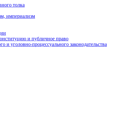
вного толка
зм, империализм
ции
Конституцию и публичное право
о и уголовно-процессуального законодательства