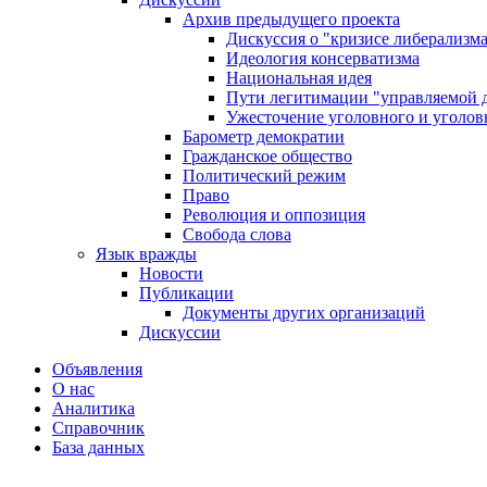
Архив предыдущего проекта
Дискуссия о "кризисе либерализм
Идеология консерватизма
Национальная идея
Пути легитимации "управляемой 
Ужесточение уголовного и уголов
Барометр демократии
Гражданское общество
Политический режим
Право
Революция и оппозиция
Свобода слова
Язык вражды
Новости
Публикации
Документы других организаций
Дискуссии
Объявления
О нас
Аналитика
Справочник
База данных