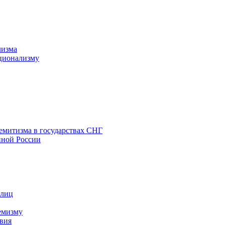
лизма
ционализму
емитизма в государствах СНГ
нной России
 лиц
емизму
вия