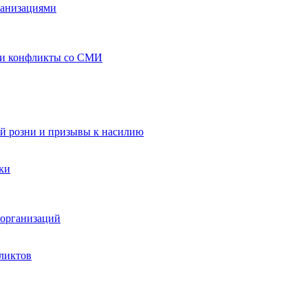
ганизациями
 и конфликты со СМИ
й розни и призывы к насилию
ки
организаций
ликтов