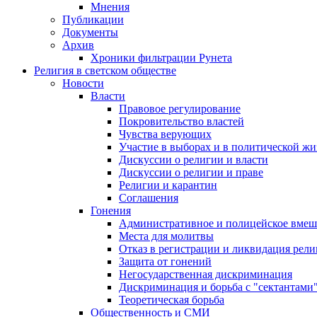
Мнения
Публикации
Документы
Архив
Хроники фильтрации Рунета
Религия в светском обществе
Новости
Власти
Правовое регулирование
Покровительство властей
Чувства верующих
Участие в выборах и в политической ж
Дискуссии о религии и власти
Дискуссии о религии и праве
Религии и карантин
Соглашения
Гонения
Административное и полицейское вмеш
Места для молитвы
Отказ в регистрации и ликвидация рел
Защита от гонений
Негосударственная дискриминация
Дискриминация и борьба с "сектантами
Теоретическая борьба
Общественность и СМИ