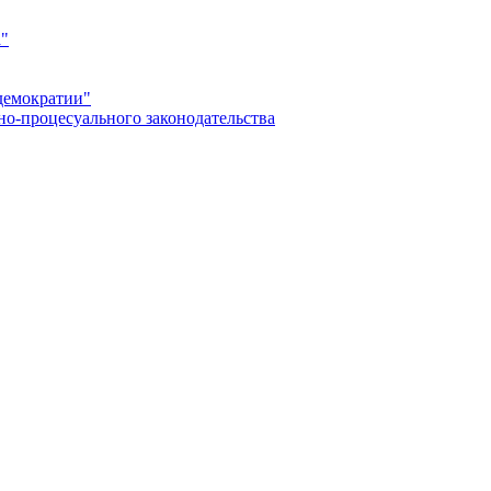
а"
демократии"
но-процесуального законодательства