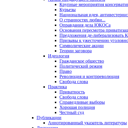
Крупные мероприятия консервати
Курьезы
Национальная идея, антивестерни
О странностях любви...
Оправдания дела ЮКОСа
Основания пересмотра приватиза
Предложения де-либерализовать 
Призывы к ужесточению уголовног
Символические акции
Теории заговора
Идеология
Гражданское общество
Политический режим
Право
Революция и контрреволюция
Свобода слова
Практика
Приватность
Свобода слова
Справедливые выборы
Хорошая полиция
Честный суд
Публикации
Аннотированный указатель литературы
Дискуссии