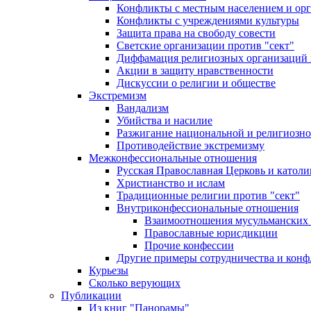
Конфликты с местным населением и ор
Конфликты с учреждениями культуры
Защита права на свободу совести
Светские организации против "сект"
Диффамация религиозных организаций
Акции в защиту нравственности
Дискуссии о религии и обществе
Экстремизм
Вандализм
Убийства и насилие
Разжигание национальной и религиозно
Противодействие экстремизму
Межконфессиональные отношения
Русская Православная Церковь и католи
Христианство и ислам
Традиционные религии против "сект"
Внутриконфессиональные отношения
Взаимоотношения мусульманских 
Православные юрисдикции
Прочие конфессии
Другие примеры сотрудничества и конф
Курьезы
Сколько верующих
Публикации
Из книг "Панорамы"