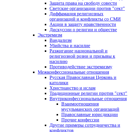
Защита права на свободу совести
Светские организации против "сект"
Диффамация религиозных
организаций и конфликты со СМИ
Акции в защиту нравственности
Дискуссии о религии и обществе
Экстремизм
Вандализм
Убийства и насилие
Разжигание национальной и
религиозной розни и призывы к
насилию
Противодействие экстремизму
Межконфессиональные отношения
Русская Православная Церковь и
католики
Христианство и ислам
Традиционные религии против "сект"
Внутриконфессиональные отношения
Взаимоотношения
мусульманских организаций
Православные юрисдикции
Прочие конфессии
Другие примеры сотрудничества и
конфликтов