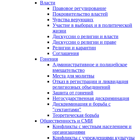
Власти
Правовое регулирование
Покровительство властей
Чувства верующих
Участие в выборах и в политической
жизни
Дискуссии о религии и власти
Дискуссии о религии и праве
Религии и карантин
Соглашения
Гонения
Административное и полицейское
вмешательство
Места для молитвы
Отказ в регистрации и ликвидация
религиозных объединений
Защита от гонений
Негосударственная дискриминация
Дискриминация и борьба с
"сектантами"
Теоретическая борьба
Общественность и СМИ
Конфликты с местным населением и
организациями
Конфликты с учреждениями культуры