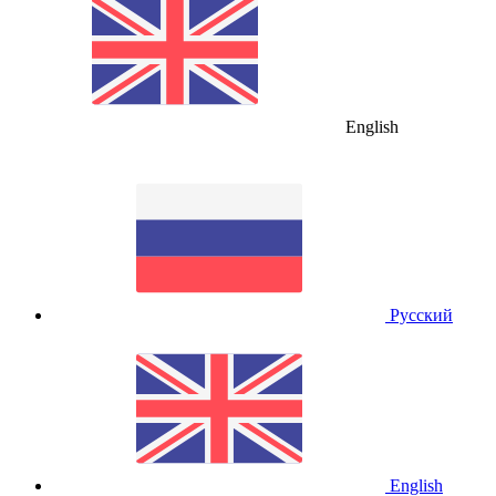
English
Русский
English