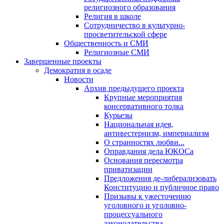
религиозного образования
Религия в школе
Сотрудничество в культурно-
просветительской сфере
Общественность и СМИ
Религиозные СМИ
Завершенные проекты
Демократия в осаде
Новости
Архив предыдущего проекта
Крупные мероприятия
консервативного толка
Курьезы
Национальная идея,
антивестернизм, империализм
О странностях любви...
Оправдания дела ЮКОСа
Основания пересмотра
приватизации
Предложения де-либерализовать
Конституцию и публичное право
Призывы к ужесточению
уголовного и уголовно-
процессуального
законодательства