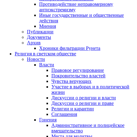
Противодействие неправомерному
антиэкстремизму
Иные государственные и общественные
действия
Мнения
Публикации
Документы
Архив
Хроники фильтрации Рунета
Религия в светском обществе
Новости
Власти
Правовое регулирование
Покровительство властей
Чувства верующих
Участие в выборах и в политической
жизни
Дискуссии о религии и власти
Дискуссии о религии и праве
Религии и карантин
Соглашения
Гонения
Административное и полицейское
вмешательство
Места для молитвы