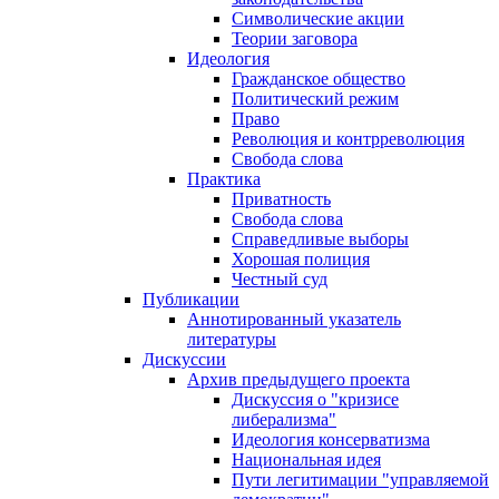
Символические акции
Теории заговора
Идеология
Гражданское общество
Политический режим
Право
Революция и контрреволюция
Свобода слова
Практика
Приватность
Свобода слова
Справедливые выборы
Хорошая полиция
Честный суд
Публикации
Аннотированный указатель
литературы
Дискуссии
Архив предыдущего проекта
Дискуссия о "кризисе
либерализма"
Идеология консерватизма
Национальная идея
Пути легитимации "управляемой