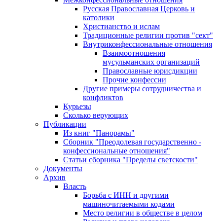
Русская Православная Церковь и
католики
Христианство и ислам
Традиционные религии против "сект"
Внутриконфессиональные отношения
Взаимоотношения
мусульманских организаций
Православные юрисдикции
Прочие конфессии
Другие примеры сотрудничества и
конфликтов
Курьезы
Сколько верующих
Публикации
Из книг "Панорамы"
Сборник "Преодолевая государственно -
конфессиональные отношения"
Статьи сборника "Пределы светскости"
Документы
Архив
Власть
Борьба с ИНН и другими
машиночитаемыми кодами
Место религии в обществе в целом