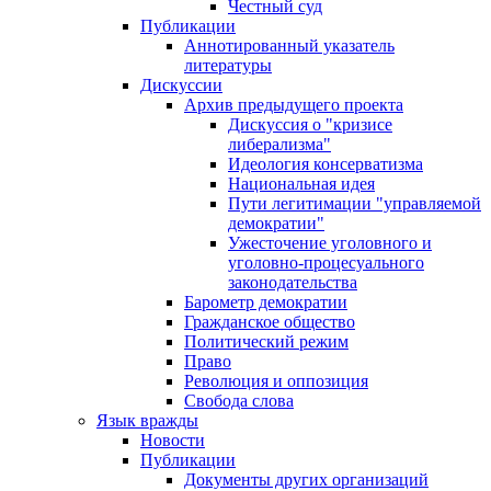
Честный суд
Публикации
Аннотированный указатель
литературы
Дискуссии
Архив предыдущего проекта
Дискуссия о "кризисе
либерализма"
Идеология консерватизма
Национальная идея
Пути легитимации "управляемой
демократии"
Ужесточение уголовного и
уголовно-процесуального
законодательства
Барометр демократии
Гражданское общество
Политический режим
Право
Революция и оппозиция
Свобода слова
Язык вражды
Новости
Публикации
Документы других организаций