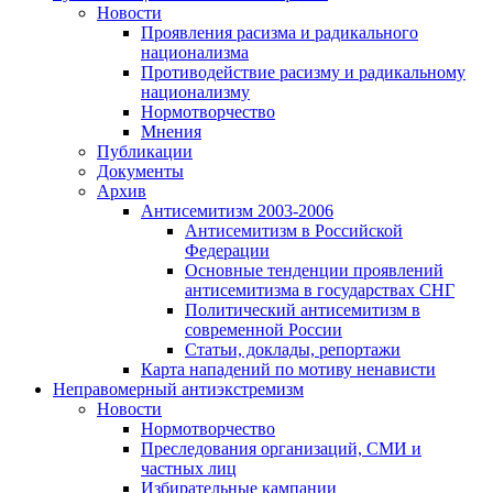
Новости
Проявления расизма и радикального
национализма
Противодействие расизму и радикальному
национализму
Нормотворчество
Мнения
Публикации
Документы
Архив
Антисемитизм 2003-2006
Антисемитизм в Российской
Федерации
Основные тенденции проявлений
антисемитизма в государствах СНГ
Политический антисемитизм в
современной России
Статьи, доклады, репортажи
Карта нападений по мотиву ненависти
Неправомерный антиэкстремизм
Новости
Нормотворчество
Преследования организаций, СМИ и
частных лиц
Избирательные кампании