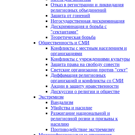
Отказ в регистрации и ликвидация
религиозных объединений
Защита от гонений
Негосударственная дискриминация
Дискриминация и борьба с
"сектантами"
Теоретическая борьба
Общественность и СМИ
Конфликты с местным населением и
организациями
Конфликты с учреждениями культуры
Защита права на свободу совести
Светские организации против "сект"
Диффамация религиозных
организаций и конфликты со СМИ
Акции в защиту нравственности
Дискуссии о религии и обществе
Экстремизм
Вандализм
Убийства и насилие
Разжигание национальной и
религиозной розни и призывы к
насилию
Противодействие экстремизму
Межконфессиональные отношения