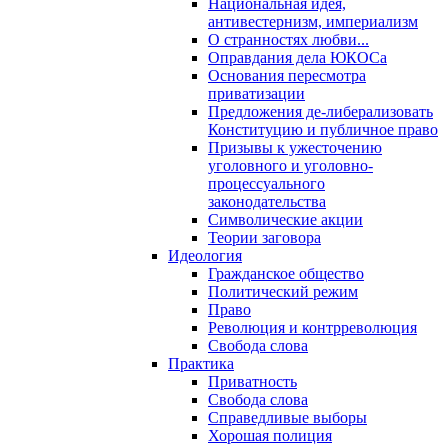
Национальная идея,
антивестернизм, империализм
О странностях любви...
Оправдания дела ЮКОСа
Основания пересмотра
приватизации
Предложения де-либерализовать
Конституцию и публичное право
Призывы к ужесточению
уголовного и уголовно-
процессуального
законодательства
Символические акции
Теории заговора
Идеология
Гражданское общество
Политический режим
Право
Революция и контрреволюция
Свобода слова
Практика
Приватность
Свобода слова
Справедливые выборы
Хорошая полиция