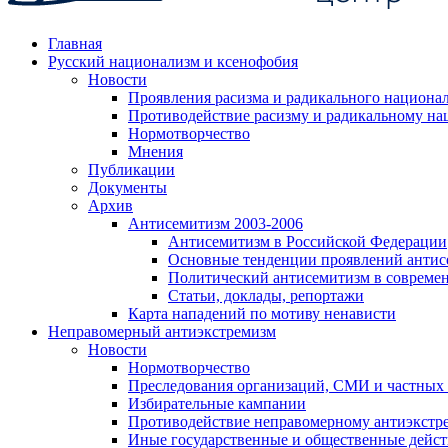
Главная
Русский национализм и ксенофобия
Новости
Проявления расизма и радикального национа
Противодействие расизму и радикальному на
Нормотворчество
Мнения
Публикации
Документы
Архив
Антисемитизм 2003-2006
Антисемитизм в Российской Федерации
Основные тенденции проявлений антис
Политический антисемитизм в совреме
Статьи, доклады, репортажи
Карта нападений по мотиву ненависти
Неправомерный антиэкстремизм
Новости
Нормотворчество
Преследования организаций, СМИ и частных
Избирательные кампании
Противодействие неправомерному антиэкстр
Иные государственные и общественные дейст