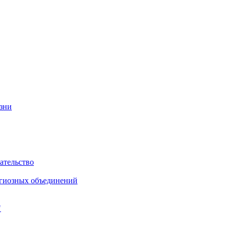
изни
ательство
игиозных объединений
"