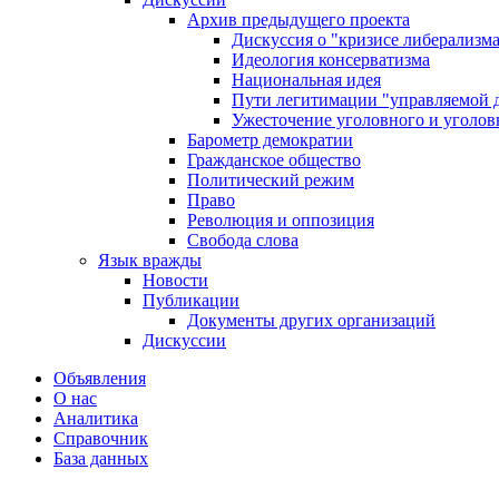
Архив предыдущего проекта
Дискуссия о "кризисе либерализм
Идеология консерватизма
Национальная идея
Пути легитимации "управляемой 
Ужесточение уголовного и уголов
Барометр демократии
Гражданское общество
Политический режим
Право
Революция и оппозиция
Свобода слова
Язык вражды
Новости
Публикации
Документы других организаций
Дискуссии
Объявления
О нас
Аналитика
Справочник
База данных