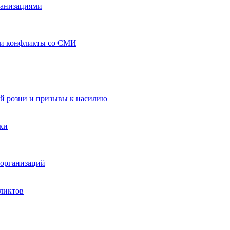
ганизациями
 и конфликты со СМИ
й розни и призывы к насилию
ки
организаций
ликтов