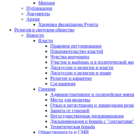
Мнения
Публикации
Документы
Архив
Хроники фильтрации Рунета
Религия в светском обществе
Новости
Власти
Правовое регулирование
Покровительство властей
Чувства верующих
Участие в выборах и в политической ж
Дискуссии о религии и власти
Дискуссии о религии и праве
Религии и карантин
Соглашения
Гонения
Административное и полицейское вмеш
Места для молитвы
Отказ в регистрации и ликвидация рел
Защита от гонений
Негосударственная дискриминация
Дискриминация и борьба с "сектантами
Теоретическая борьба
Общественность и СМИ