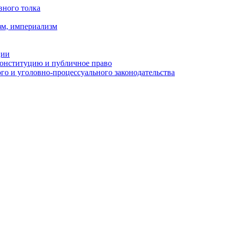
вного толка
зм, империализм
ции
Конституцию и публичное право
о и уголовно-процессуального законодательства