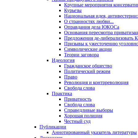
Крупные мероприятия консервати
Курьезы
Национальная идея, антивестерни
О странностях любви...
Оправдания дела ЮКОСа
Основания пересмотра приватиза
Предложения де-либерализовать 
Призывы к ужесточению уголовног
Символические акции
Теории заговора
Идеология
Гражданское общество
Политический режим
Право
Революция и контрреволюция
Свобода слова
Практика
Приватность
Свобода слова
Справедливые выборы
Хорошая полиция
Честный суд
Публикации
Аннотированный указатель литературы
Дискуссии