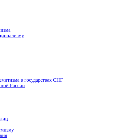
лизма
ционализму
емитизма в государствах СНГ
нной России
 лиц
емизму
вия