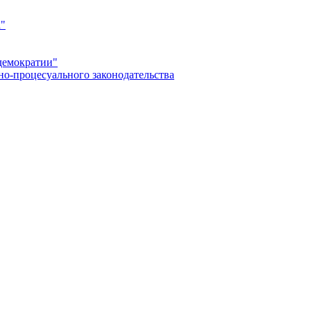
а"
демократии"
но-процесуального законодательства