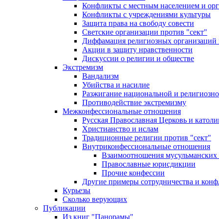
Конфликты с местным населением и ор
Конфликты с учреждениями культуры
Защита права на свободу совести
Светские организации против "сект"
Диффамация религиозных организаций
Акции в защиту нравственности
Дискуссии о религии и обществе
Экстремизм
Вандализм
Убийства и насилие
Разжигание национальной и религиозно
Противодействие экстремизму
Межконфессиональные отношения
Русская Православная Церковь и католи
Христианство и ислам
Традиционные религии против "сект"
Внутриконфессиональные отношения
Взаимоотношения мусульманских 
Православные юрисдикции
Прочие конфессии
Другие примеры сотрудничества и конф
Курьезы
Сколько верующих
Публикации
Из книг "Панорамы"