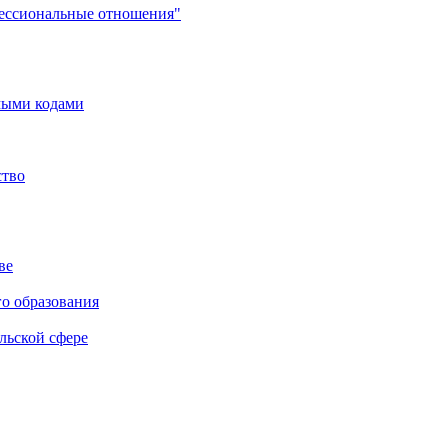
фессиональные отношения"
мыми кодами
ство
ве
го образования
льской сфере